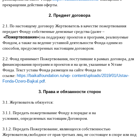
прекращении действия оферты
.
2.
Предмет договора
2.1.
По настоящему договору Жертвователь в качестве пожертвования
передает Фонду собственные денежные средства
(
далее
–
«
Пожертвование
»
)
на поддержку проектов и программ
,
реализуемые
Фондом
,
а также на ведение уставной деятельности Фонда одним из
способов
,
предусмотренных настоящим договором
.
2.2.
Фонд принимает Пожертвования
,
поступившие в рамках договора
,
для
финансирования программ и проектов и на цели
,
указанные в Уставе
Фонда
.
Текст устава Фонда размещен на сайте Фонда по
ссылке
:
https://baikalfoundation.ru/wp- content/uploads/2019/01/Ustav-
Fonda-Ozero-Bajkal.pdf
.
3.
Права и обязанности сторон
3.1.
Жертвователь обязуется
:
3.1.1.
Передать пожертвование Фонду в порядке и на
условиях
,
определенных настоящим Договором
.
3.1.2.
Передать Пожертвование
,
являющееся собственностью
Жертвователя
,
свободное от прав третьих лиц
,
не состоящее в споре или под