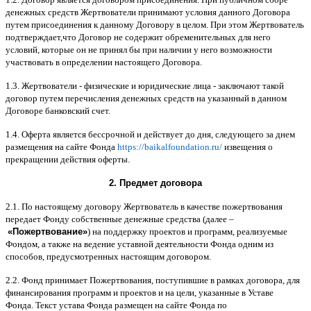
денежных средств Жертвователи принимают условия данного Договора
путем присоединения к данному Договору в целом
.
При этом Жертвователь
подтверждает
,
что Договор не содержит обременительных для него
условий
,
которые он не принял бы при наличии у него возможности
участвовать в определении настоящего Договора
.
1.3.
Жертвователи
-
физические и юридические лица
-
заключают такой
договор путем перечисления денежных средств на указанный в данном
Договоре банковский счет
.
1.4.
Оферта является бессрочной и действует до дня
,
следующего за днем
размещения на сайте Фонда
https://baikalfoundation.ru/
извещения о
прекращении действия оферты
.
2.
Предмет договора
2.1.
По настоящему договору Жертвователь в качестве пожертвования
передает Фонду собственные денежные средства
(
далее
–
«
Пожертвование
»
)
на поддержку проектов и программ
,
реализуемые
Фондом
,
а также на ведение уставной деятельности Фонда одним из
способов
,
предусмотренных настоящим договором
.
2.2.
Фонд принимает Пожертвования
,
поступившие в рамках договора
,
для
финансирования программ и проектов и на цели
,
указанные в Уставе
Фонда
.
Текст устава Фонда размещен на сайте Фонда по