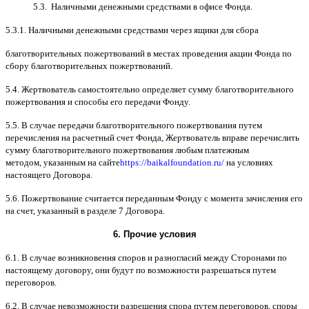
5.3.
Наличными денежными средствами в офисе Фонда
.
5.3.1.
Наличными денежными средствами через ящики для сбора
благотворительных пожертвований в местах проведения акции Фонда по
сбору благотворительных пожертвований
.
5.4.
Жертвователь самостоятельно определяет сумму благотворительного
пожертвования и способы его передачи Фонду
.
5.5. B
случае передачи благотворительного пожертвования путем
перечисления на расчетный счет Фонда
,
Жертвователь вправе перечислить
сумму благотворительного пожертвования любым платежным
методом
,
указанным на сайте
https://baikalfoundation.ru/
на условиях
настоящего Договора
.
5.6.
Пожертвование считается переданным Фонду с момента зачисления его
на счет
,
указанный в разделе
7
Договора
.
6.
Прочие условия
6.1. B
случае возникновения споров и разногласий между Сторонами по
настоящему договору
,
они будут по возможности разрешаться путем
переговоров
.
6.2. B
случае невозможности разрешения спора путем переговоров
,
споры