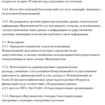
позднее не позднее
30
апреля года
,
следующего за отчетным
.
3.4.4.
Вести обособленный бухгалтерский учет всех операций
,
связанных с
получением Пожертвований
.
3.4.5.
Не раскрывать третьим лицам персональные данные и контактную
информацию Жертвователя без его письменного согласия
,
за исключением
случаев требования таких данных и информации государственными
органами
,
имеющими полномочия требовать такую информацию
.
3.5.
Фонд вправе
:
3.5.1.
Определять назначение и цели использования
Пожертвований
,
актуальность которых определяется им
самостоятельно
,
если иное назначение использования благотворительного
пожертвования не было указано Жертвователем
.
3.5.2.
Использовать на административно
-
управленческие
расходы
,
связанные с поступлением Пожертвований и осуществлением
деятельности
,
финансируемой за счет дохода от Пожертвований
,
не
более
20
процентов финансовых средств
,
расходуемых Фондом за
финансовый год в соответствии с Федеральным законом
от
11
августа
1995
г
.
No
135-
ФЗ
«
О благотворительных организациях
».
3.5.3.
Извещать Жертвователя
o
текущих благотворительных
программах
c
помощью электронных рассылок
.