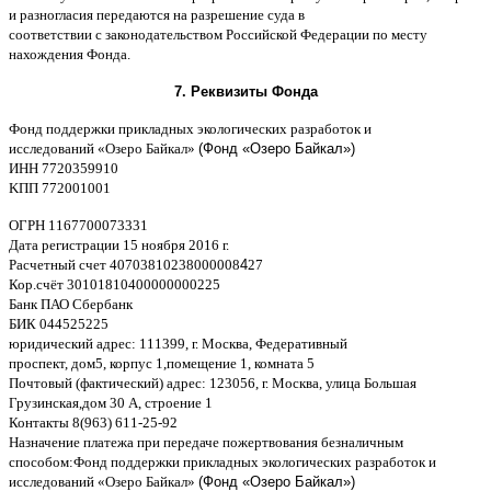
и разногласия передаются на разрешение суда в
соответствии
c
законодательством Российской Федерации по месту
нахождения Фонда
.
7.
Реквизиты Фонда
Фонд поддержки прикладных экологических разработок и
исследований
«
Озеро Байкал
»
(Фонд «Озеро Байкал»)
ИНН
7720359910
K
ПП
772001001
ОГРН
1167700073331
Дата регистрации
15
ноября
2016
г
.
Расчетный счет
40703810238000008
4
27
Кор
.
счёт
30101810400000000225
Банк ПАО Сбербанк
БИК
044525225
юридический адрес
: 111399,
г
.
Москва
,
Федеративный
проспект
,
дом
5,
корпус
1,
помещение
1,
комната
5
Почтовый
(
фактический
)
адрес
: 123056,
г
.
Москва
,
улица Большая
Грузинская
,
дом
30
А
,
строение
1
Контакты
8(963) 611-25-92
Назначение платежа при передаче пожертвования безналичным
способом
:
Фонд поддержки прикладных экологических разработок и
исследований
«
Озеро Байкал
»
(Фонд «Озеро Байкал»)