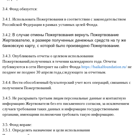
3.4.
Фонд обязуется
:
3.4.1.
Использовать Пожертвования в соответствии с законодательством
Российской Федерации в рамках уставных целей Фонда
.
3.4.2.
В случае отмены Пожертвования вернуть Пожертвование
Жертвователю, в размере полученных денежных средств на ту же
банковскую карту, с которой было произведено Пожертвование.
3.4.3.
Опубликовать отчеты о целевом использовании
Пожертвований
,
полученных в течении календарного года
.
Отчеты
публикуются в сети Интернет на сайте Фонда
https://baikalfoundation.ru/
не
позднее не позднее
30
апреля года
,
следующего за отчетным
.
3.4.4.
Вести обособленный бухгалтерский учет всех операций
,
связанных с
получением Пожертвований
.
3.4.5.
Не раскрывать третьим лицам персональные данные и контактную
информацию Жертвователя без его письменного согласия
,
за исключением
случаев требования таких данных и информации государственными
органами
,
имеющими полномочия требовать такую информацию
.
3.5.
Фонд вправе
:
3.5.1.
Определять назначение и цели использования