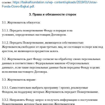
ссылке
:
https://baikalfoundation.ru/wp- content/uploads/2019/01/Ustav-
Fonda-Ozero-Bajkal.pdf
.
3.
Права и обязанности сторон
3.1.
Жертвователь обязуется
:
3.1.1.
Передать пожертвование Фонду в порядке и на
условиях
,
определенных настоящим Договором
.
3.1.2.
Передать Пожертвование
,
являющееся собственностью
Жертвователя
,
свободное от прав третьих лиц
,
не состоящее в споре или под
арестом
,
не являющееся предметом залога
.
3.2.
Жертвователь дает Фонду согласие на обработку своих персональных
данных в соответствии с Федеральным законом
«
О персональных
данных
»,
если такие персональные данные были переданы Фонду в целях
исполнения настоящего Договора
.
3.3.
Жертвователь вправе
:
3.3.1.
Самостоятельно выбрать программу
/
проект
,
реализуемые
Фондом
,
на поддержку которых Жертвователь передает Пожертвование
.
3.3.2.
Направлять Фонду запрос и получать информацию о поступлении
Пожертвования
,
которое было внесено Жертвователем
.