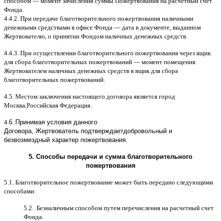
способом
—
момент зачисления суммы Пожертвования на расчетный счет
Фонда
.
4.4.2.
При передаче благотворительного пожертвования наличными
денежными средствами в офисе Фонда
—
дата в документе
,
выданном
Жертвователю
,
o
принятии Фондом наличных денежных средств
.
4.4.3.
При осуществлении благотворительного пожертвования через ящик
для сбора благотворительных пожертвований
—
момент помещения
Жертвователем наличных денежных средств в ящик для сбора
благотворительных пожертвований
.
4.5.
Местом заключения настоящего договора является город
Москва
,
Российская Федерация
.
4.
6
.
Принимая условия данного
Договора,
Жертвователь
подтверждает
добровольный и
безвозмездный характер пожертвования
.
5.
Способы передачи и сумма благотворительного
пожертвования
5.1.
Благотворительное пожертвование может быть передано следующими
способами
:
5.2.
Безналичным способом путем перечисления на расчетный счет
Фонда
.