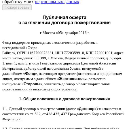
обработку моих
персональных данных
Публичная оферта
о заключении договора пожертвования
г
.
Москва
«05»
декабря
2016
г
.
Фонд поддержки прикладных экологических разработок и
исследований
«
Озеро
Байкал
»,
ОГРН
1167700073331,
ИНН
7720359910,
КПП
772001001,
адрес
места нахождения
: 111399,
г
.
Москва
,
Федеративный проспект
,
д
. 5,
корп
.
1,
пом
. 1,
ком
. 5,
в лице Генерального директора Цветковой Анастасии
Валерьевны
,
действующей на основании Устава
,
именуемый в
дальнейшем
«
Фонд
»,
настоящим предлагает физическим и юридическим
лицам
,
именуемым в дальнейшем
«
Жертвователь
»,
совместно
именуемые
«
Стороны
»,
заключить договор
o
благотворительном
пожертвовании на нижеследующих условиях
:
1.
Общие положения
o
договоре пожертвования
1.1.
Данный договор о пожертвовании
(
далее
«
Договор
»)
заключается в
соответствии со ст
. 582,
ст
.428 435, 437
Гражданского Кодекса Российской
Федерации
.
1.2.
Договор является договором присоединения
.
При публичном сборе