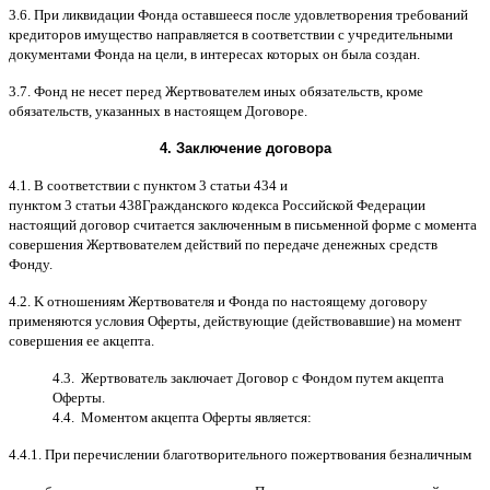
3.6.
При ликвидации Фонда оставшееся после удовлетворения требований
кредиторов имущество направляется в соответствии с учредительными
документами Фонда на цели
,
в интересах которых он была создан
.
3.7.
Фонд не несет перед Жертвователем иных обязательств
,
кроме
обязательств
,
указанных в настоящем Договоре
.
4.
Заключение договора
4.1. B
соответствии с пунктом
3
статьи
434
и
пунктом
3
статьи
438
Гражданского кодекса Российской Федерации
настоящий договор считается заключенным в письменной форме
c
момента
совершения Жертвователем действий по передаче денежных средств
Фонду
.
4.2. K
отношениям Жертвователя и Фонда по настоящему договору
применяются условия Оферты
,
действующие
(
действовавшие
)
на момент
совершения ее акцепта
.
4.3.
Жертвователь заключает Договор
c
Фондом путем акцепта
Оферты
.
4.4.
Моментом акцепта Оферты является
:
4.4.1.
При перечислении благотворительного пожертвования безналичным