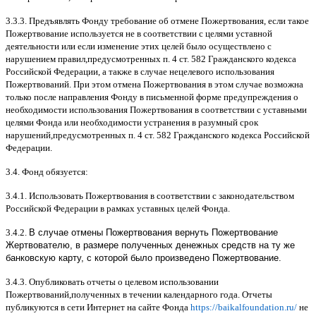
3.3.3.
Предъявлять Фонду требование об отмене Пожертвования
,
если такое
Пожертвование используется не в соответствии с целями уставной
деятельности или если изменение этих целей было осуществлено с
нарушением правил
,
предусмотренных п
. 4
ст
. 582
Гражданского кодекса
Российской Федерации
,
а также в случае нецелевого использования
Пожертвований
.
При этом отмена Пожертвования в этом случае возможна
только после направления Фонду в письменной форме предупреждения о
необходимости использования Пожертвования в соответствии с уставными
целями Фонда или необходимости устранения в разумный срок
нарушений
,
предусмотренных п
. 4
ст
. 582
Гражданского кодекса Российской
Федерации
.
3.4.
Фонд обязуется
:
3.4.1.
Использовать Пожертвования в соответствии с законодательством
Российской Федерации в рамках уставных целей Фонда
.
3.4.2.
В случае отмены Пожертвования вернуть Пожертвование
Жертвователю, в размере полученных денежных средств на ту же
банковскую карту, с которой было произведено Пожертвование.
3.4.3.
Опубликовать отчеты о целевом использовании
Пожертвований
,
полученных в течении календарного года
.
Отчеты
публикуются в сети Интернет на сайте Фонда
https://baikalfoundation.ru/
не