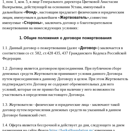
1,
пом
. 1,
ком
. 5,
в лице Генерального директора Цветковой Анастасии
Валерьевны
,
действующей на основании Устава
,
именуемый в
дальнейшем
«
Фонд
»,
настоящим предлагает физическим и юридическим
лицам
,
именуемым в дальнейшем
«
Жертвователь
»,
совместно
именуемые
«
Стороны
»,
заключить договор
o
благотворительном
пожертвовании на нижеследующих условиях
:
1.
Общие положения
o
договоре пожертвования
1.1.
Данный договор о пожертвовании
(
далее
«
Договор
»)
заключается в
соответствии со ст
. 582,
ст
.428 435, 437
Гражданского Кодекса Российской
Федерации
.
1.2.
Договор является договором присоединения
.
При публичном сборе
денежных средств Жертвователи принимают условия данного Договора
путем присоединения к данному Договору в целом
.
При этом Жертвователь
подтверждает
,
что Договор не содержит обременительных для него
условий
,
которые он не принял бы при наличии у него возможности
участвовать в определении настоящего Договора
.
1.3.
Жертвователи
-
физические и юридические лица
-
заключают такой
договор путем перечисления денежных средств на указанный в данном
Договоре банковский счет
.
1.4.
Оферта является бессрочной и действует до дня
,
следующего за днем
размещения на сайте Фонда
https://baikalfoundation.ru/
извещения о