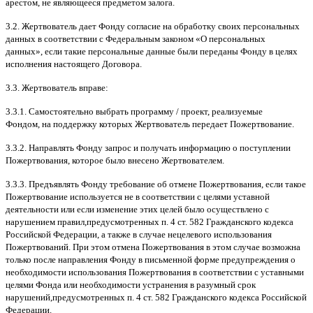
арестом
,
не являющееся предметом залога
.
3.2.
Жертвователь дает Фонду согласие на обработку своих персональных
данных в соответствии с Федеральным законом
«
О персональных
данных
»,
если такие персональные данные были переданы Фонду в целях
исполнения настоящего Договора
.
3.3.
Жертвователь вправе
:
3.3.1.
Самостоятельно выбрать программу
/
проект
,
реализуемые
Фондом
,
на поддержку которых Жертвователь передает Пожертвование
.
3.3.2.
Направлять Фонду запрос и получать информацию о поступлении
Пожертвования
,
которое было внесено Жертвователем
.
3.3.3.
Предъявлять Фонду требование об отмене Пожертвования
,
если такое
Пожертвование используется не в соответствии с целями уставной
деятельности или если изменение этих целей было осуществлено с
нарушением правил
,
предусмотренных п
. 4
ст
. 582
Гражданского кодекса
Российской Федерации
,
а также в случае нецелевого использования
Пожертвований
.
При этом отмена Пожертвования в этом случае возможна
только после направления Фонду в письменной форме предупреждения о
необходимости использования Пожертвования в соответствии с уставными
целями Фонда или необходимости устранения в разумный срок
нарушений
,
предусмотренных п
. 4
ст
. 582
Гражданского кодекса Российской
Федерации
.