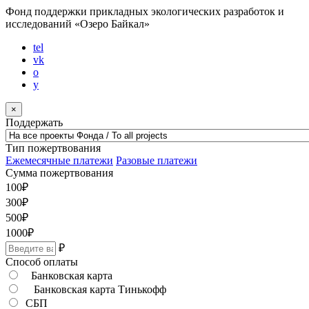
Фонд поддержки прикладных экологических разработок и
исследований
«Озеро Байкал»
tel
vk
o
y
×
Поддержать
Тип пожертвования
Ежемесячные платежи
Разовые платежи
Сумма пожертвования
100
₽
300
₽
500
₽
1000
₽
₽
Способ оплаты
Банковская карта
Банковская карта Тинькофф
СБП