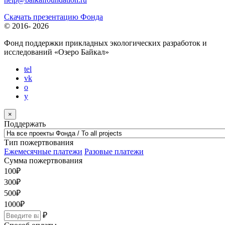
Скачать презентацию Фонда
© 2016-
2026
Фонд поддержки прикладных экологических разработок и
исследований
«Озеро Байкал»
tel
vk
o
y
×
Поддержать
Тип пожертвования
Ежемесячные платежи
Разовые платежи
Сумма пожертвования
100
₽
300
₽
500
₽
1000
₽
₽