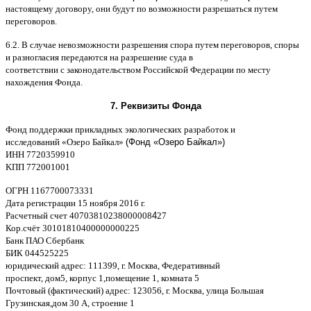
настоящему договору
,
они будут по возможности разрешаться путем
переговоров
.
6.2. B
случае невозможности разрешения спора путем переговоров
,
споры
и разногласия передаются на разрешение суда в
соответствии
c
законодательством Российской Федерации по месту
нахождения Фонда
.
7.
Реквизиты Фонда
Фонд поддержки прикладных экологических разработок и
исследований
«
Озеро Байкал
»
(Фонд «Озеро Байкал»)
ИНН
7720359910
K
ПП
772001001
ОГРН
1167700073331
Дата регистрации
15
ноября
2016
г
.
Расчетный счет
40703810238000008
4
27
Кор
.
счёт
30101810400000000225
Банк ПАО Сбербанк
БИК
044525225
юридический адрес
: 111399,
г
.
Москва
,
Федеративный
проспект
,
дом
5,
корпус
1,
помещение
1,
комната
5
Почтовый
(
фактический
)
адрес
: 123056,
г
.
Москва
,
улица Большая
Грузинская
,
дом
30
А
,
строение
1