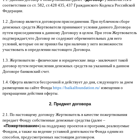
соответствии со ст
. 582,
ст
.428 435, 437
Гражданского Кодекса Российской
Федерации
.
1.2.
Договор является договором присоединения
.
При публичном сборе
денежных средств Жертвователи принимают условия данного Договора
путем присоединения к данному Договору в целом
.
При этом Жертвователь
подтверждает
,
что Договор не содержит обременительных для него
условий
,
которые он не принял бы при наличии у него возможности
участвовать в определении настоящего Договора
.
1.3.
Жертвователи
-
физические и юридические лица
-
заключают такой
договор путем перечисления денежных средств на указанный в данном
Договоре банковский счет
.
1.4.
Оферта является бессрочной и действует до дня
,
следующего за днем
размещения на сайте Фонда
https://baikalfoundation.ru/
извещения о
прекращении действия оферты
.
2.
Предмет договора
2.1.
По настоящему договору Жертвователь в качестве пожертвования
передает Фонду собственные денежные средства
(
далее
–
«
Пожертвование
»
)
на поддержку проектов и программ
,
реализуемые
Фондом
,
а также на ведение уставной деятельности Фонда одним из
способов
,
предусмотренных настоящим договором
.