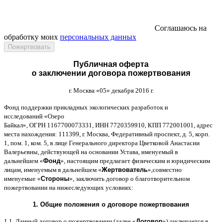
Соглашаюсь на
обработку моих
персональных данных
Публичная оферта
о заключении договора пожертвования
г
.
Москва
«05»
декабря
2016
г
.
Фонд поддержки прикладных экологических разработок и
исследований
«
Озеро
Байкал
»,
ОГРН
1167700073331,
ИНН
7720359910,
КПП
772001001,
адрес
места нахождения
: 111399,
г
.
Москва
,
Федеративный проспект
,
д
. 5,
корп
.
1,
пом
. 1,
ком
. 5,
в лице Генерального директора Цветковой Анастасии
Валерьевны
,
действующей на основании Устава
,
именуемый в
дальнейшем
«
Фонд
»,
настоящим предлагает физическим и юридическим
лицам
,
именуемым в дальнейшем
«
Жертвователь
»,
совместно
именуемые
«
Стороны
»,
заключить договор
o
благотворительном
пожертвовании на нижеследующих условиях
:
1.
Общие положения
o
договоре пожертвования
1.1.
Данный договор о пожертвовании
(
далее
«
Договор
»)
заключается в