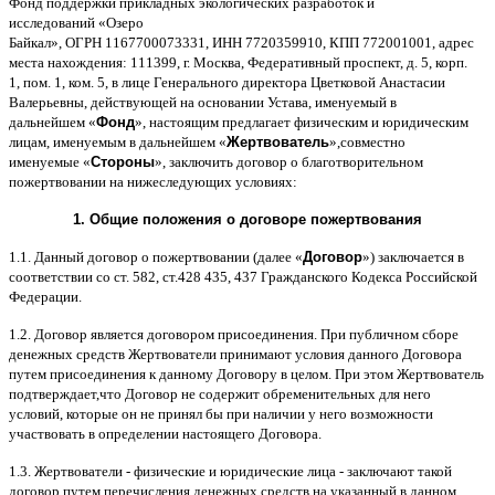
Фонд поддержки прикладных экологических разработок и
исследований
«
Озеро
Байкал
»,
ОГРН
1167700073331,
ИНН
7720359910,
КПП
772001001,
адрес
места нахождения
: 111399,
г
.
Москва
,
Федеративный проспект
,
д
. 5,
корп
.
1,
пом
. 1,
ком
. 5,
в лице Генерального директора Цветковой Анастасии
Валерьевны
,
действующей на основании Устава
,
именуемый в
дальнейшем
«
Фонд
»,
настоящим предлагает физическим и юридическим
лицам
,
именуемым в дальнейшем
«
Жертвователь
»,
совместно
именуемые
«
Стороны
»,
заключить договор
o
благотворительном
пожертвовании на нижеследующих условиях
:
1.
Общие положения
o
договоре пожертвования
1.1.
Данный договор о пожертвовании
(
далее
«
Договор
»)
заключается в
соответствии со ст
. 582,
ст
.428 435, 437
Гражданского Кодекса Российской
Федерации
.
1.2.
Договор является договором присоединения
.
При публичном сборе
денежных средств Жертвователи принимают условия данного Договора
путем присоединения к данному Договору в целом
.
При этом Жертвователь
подтверждает
,
что Договор не содержит обременительных для него
условий
,
которые он не принял бы при наличии у него возможности
участвовать в определении настоящего Договора
.
1.3.
Жертвователи
-
физические и юридические лица
-
заключают такой
договор путем перечисления денежных средств на указанный в данном