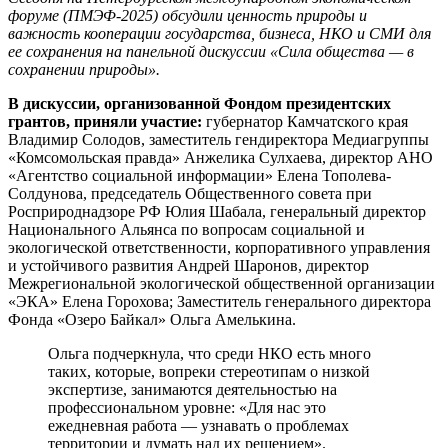
форуме (ПМЭФ-2025) обсудили ценность природы и
важность кооперации государства, бизнеса, НКО и СМИ для
ее сохранения на панельной дискуссии «Сила общества — в
сохранении природы».
В дискуссии, организованной Фондом президентских
грантов, приняли участие:
губернатор Камчатского края
Владимир Солодов, заместитель гендиректора Медиагруппы
«Комсомольская правда» Анжелика Сулхаева, директор АНО
«Агентство социальной информации» Елена Тополева-
Солдунова, председатель Общественного совета при
Росприроднадзоре РФ Юлия Шабала, генеральный директор
Национального Альянса по вопросам социальной и
экологической ответственности, корпоративного управления
и устойчивого развития Андрей Шаронов, директор
Межрегиональной экологической общественной организации
«ЭКА» Елена Горохова; Заместитель генерального директора
Фонда «Озеро Байкал» Ольга Амелькина.
Ольга подчеркнула, что среди НКО есть много
таких, которые, вопреки стереотипам о низкой
экспертизе, занимаются деятельностью на
профессиональном уровне: «Для нас это
ежедневная работа — узнавать о проблемах
территории и думать над их решением».