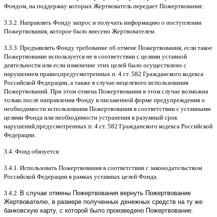
Фондом
,
на поддержку которых Жертвователь передает Пожертвование
.
3.3.2.
Направлять Фонду запрос и получать информацию о поступлении
Пожертвования
,
которое было внесено Жертвователем
.
3.3.3.
Предъявлять Фонду требование об отмене Пожертвования
,
если такое
Пожертвование используется не в соответствии с целями уставной
деятельности или если изменение этих целей было осуществлено с
нарушением правил
,
предусмотренных п
. 4
ст
. 582
Гражданского кодекса
Российской Федерации
,
а также в случае нецелевого использования
Пожертвований
.
При этом отмена Пожертвования в этом случае возможна
только после направления Фонду в письменной форме предупреждения о
необходимости использования Пожертвования в соответствии с уставными
целями Фонда или необходимости устранения в разумный срок
нарушений
,
предусмотренных п
. 4
ст
. 582
Гражданского кодекса Российской
Федерации
.
3.4.
Фонд обязуется
:
3.4.1.
Использовать Пожертвования в соответствии с законодательством
Российской Федерации в рамках уставных целей Фонда
.
3.4.2.
В случае отмены Пожертвования вернуть Пожертвование
Жертвователю, в размере полученных денежных средств на ту же
банковскую карту, с которой было произведено Пожертвование.