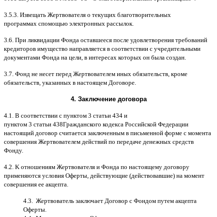
3.5.3.
Извещать Жертвователя
o
текущих благотворительных
программах
c
помощью электронных рассылок
.
3.6.
При ликвидации Фонда оставшееся после удовлетворения требований
кредиторов имущество направляется в соответствии с учредительными
документами Фонда на цели
,
в интересах которых он была создан
.
3.7.
Фонд не несет перед Жертвователем иных обязательств
,
кроме
обязательств
,
указанных в настоящем Договоре
.
4.
Заключение договора
4.1. B
соответствии с пунктом
3
статьи
434
и
пунктом
3
статьи
438
Гражданского кодекса Российской Федерации
настоящий договор считается заключенным в письменной форме
c
момента
совершения Жертвователем действий по передаче денежных средств
Фонду
.
4.2. K
отношениям Жертвователя и Фонда по настоящему договору
применяются условия Оферты
,
действующие
(
действовавшие
)
на момент
совершения ее акцепта
.
4.3.
Жертвователь заключает Договор
c
Фондом путем акцепта
Оферты
.