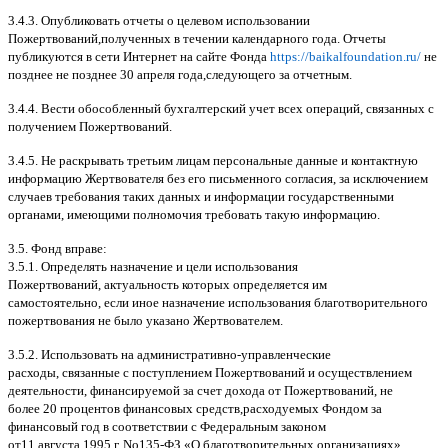
3.4.3.
Опубликовать отчеты о целевом использовании
Пожертвований
,
полученных в течении календарного года
.
Отчеты
публикуются в сети Интернет на сайте Фонда
https://baikalfoundation.ru/
не
позднее не позднее
30
апреля года
,
следующего за отчетным
.
3.4.4.
Вести обособленный бухгалтерский учет всех операций
,
связанных с
получением Пожертвований
.
3.4.5.
Не раскрывать третьим лицам персональные данные и контактную
информацию Жертвователя без его письменного согласия
,
за исключением
случаев требования таких данных и информации государственными
органами
,
имеющими полномочия требовать такую информацию
.
3.5.
Фонд вправе
:
3.5.1.
Определять назначение и цели использования
Пожертвований
,
актуальность которых определяется им
самостоятельно
,
если иное назначение использования благотворительного
пожертвования не было указано Жертвователем
.
3.5.2.
Использовать на административно
-
управленческие
расходы
,
связанные с поступлением Пожертвований и осуществлением
деятельности
,
финансируемой за счет дохода от Пожертвований
,
не
более
20
процентов финансовых средств
,
расходуемых Фондом за
финансовый год в соответствии с Федеральным законом
от
11
августа
1995
г
.
No
135-
ФЗ
«
О благотворительных организациях
».