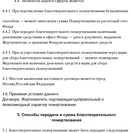
4.4.
Моментом акцепта Оферты является
:
4.4.1.
При перечислении благотворительного пожертвования безналичным
способом
—
момент зачисления суммы Пожертвования на расчетный счет
Фонда
.
4.4.2.
При передаче благотворительного пожертвования наличными
денежными средствами в офисе Фонда
—
дата в документе
,
выданном
Жертвователю
,
o
принятии Фондом наличных денежных средств
.
4.4.3.
При осуществлении благотворительного пожертвования через ящик
для сбора благотворительных пожертвований
—
момент помещения
Жертвователем наличных денежных средств в ящик для сбора
благотворительных пожертвований
.
4.5.
Местом заключения настоящего договора является город
Москва
,
Российская Федерация
.
4.
6
.
Принимая условия данного
Договора,
Жертвователь
подтверждает
добровольный и
безвозмездный характер пожертвования
.
5.
Способы передачи и сумма благотворительного
пожертвования
5.1.
Благотворительное пожертвование может быть передано следующими