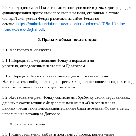
2.2.
Фонд принимает Пожертвования
,
поступившие в рамках договора
,
для
финансирования программ и проектов и на цели
,
указанные в Уставе
Фонда
.
Текст устава Фонда размещен на сайте Фонда по
ссылке
:
https://baikalfoundation.ru/wp- content/uploads/2019/01/Ustav-
Fonda-Ozero-Bajkal.pdf
.
3.
Права и обязанности сторон
3.1.
Жертвователь обязуется
:
3.1.1.
Передать пожертвование Фонду в порядке и на
условиях
,
определенных настоящим Договором
.
3.1.2.
Передать Пожертвование
,
являющееся собственностью
Жертвователя
,
свободное от прав третьих лиц
,
не состоящее в споре или под
арестом
,
не являющееся предметом залога
.
3.2.
Жертвователь дает Фонду согласие на обработку своих персональных
данных в соответствии с Федеральным законом
«
О персональных
данных
»,
если такие персональные данные были переданы Фонду в целях
исполнения настоящего Договора
.
3.3.
Жертвователь вправе
:
3.3.1.
Самостоятельно выбрать программу
/
проект
,
реализуемые