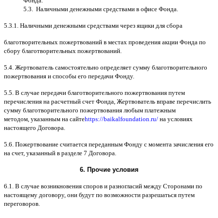
Фонда
.
5.3.
Наличными денежными средствами в офисе Фонда
.
5.3.1.
Наличными денежными средствами через ящики для сбора
благотворительных пожертвований в местах проведения акции Фонда по
сбору благотворительных пожертвований
.
5.4.
Жертвователь самостоятельно определяет сумму благотворительного
пожертвования и способы его передачи Фонду
.
5.5. B
случае передачи благотворительного пожертвования путем
перечисления на расчетный счет Фонда
,
Жертвователь вправе перечислить
сумму благотворительного пожертвования любым платежным
методом
,
указанным на сайте
https://baikalfoundation.ru/
на условиях
настоящего Договора
.
5.6.
Пожертвование считается переданным Фонду с момента зачисления его
на счет
,
указанный в разделе
7
Договора
.
6.
Прочие условия
6.1. B
случае возникновения споров и разногласий между Сторонами по
настоящему договору
,
они будут по возможности разрешаться путем
переговоров
.