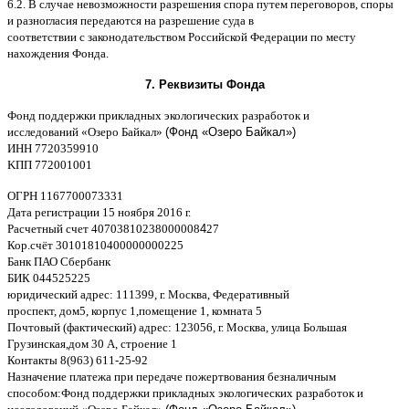
6.2. B
случае невозможности разрешения спора путем переговоров
,
споры
и разногласия передаются на разрешение суда в
соответствии
c
законодательством Российской Федерации по месту
нахождения Фонда
.
7.
Реквизиты Фонда
Фонд поддержки прикладных экологических разработок и
исследований
«
Озеро Байкал
»
(Фонд «Озеро Байкал»)
ИНН
7720359910
K
ПП
772001001
ОГРН
1167700073331
Дата регистрации
15
ноября
2016
г
.
Расчетный счет
40703810238000008
4
27
Кор
.
счёт
30101810400000000225
Банк ПАО Сбербанк
БИК
044525225
юридический адрес
: 111399,
г
.
Москва
,
Федеративный
проспект
,
дом
5,
корпус
1,
помещение
1,
комната
5
Почтовый
(
фактический
)
адрес
: 123056,
г
.
Москва
,
улица Большая
Грузинская
,
дом
30
А
,
строение
1
Контакты
8(963) 611-25-92
Назначение платежа при передаче пожертвования безналичным
способом
:
Фонд поддержки прикладных экологических разработок и