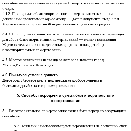
способом
—
момент зачисления суммы Пожертвования на расчетный счет
Фонда
.
4.4.2.
При передаче благотворительного пожертвования наличными
денежными средствами в офисе Фонда
—
дата в документе
,
выданном
Жертвователю
,
o
принятии Фондом наличных денежных средств
.
4.4.3.
При осуществлении благотворительного пожертвования через ящик
для сбора благотворительных пожертвований
—
момент помещения
Жертвователем наличных денежных средств в ящик для сбора
благотворительных пожертвований
.
4.5.
Местом заключения настоящего договора является город
Москва
,
Российская Федерация
.
4.
6
.
Принимая условия данного
Договора,
Жертвователь
подтверждает
добровольный и
безвозмездный характер пожертвования
.
5.
Способы передачи и сумма благотворительного
пожертвования
5.1.
Благотворительное пожертвование может быть передано следующими
способами
:
5.2.
Безналичным способом путем перечисления на расчетный счет