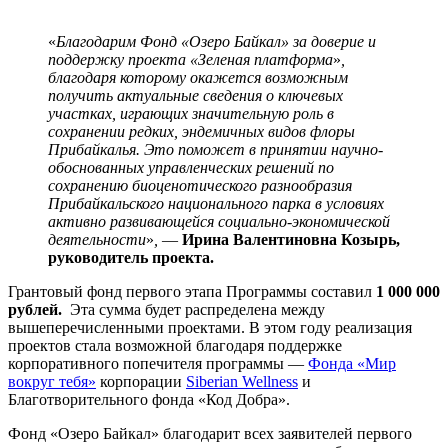
«
Благодарим Фонд «Озеро Байкал» за доверие и
поддержку проекта «Зеленая платформа
»
,
благодаря которому окажется возможным
получить актуальные сведения о ключевых
участках, играющих значительную роль в
сохранении редких, эндемичных видов флоры
Прибайкалья. Это поможет в принятии научно-
обоснованных управленческих решений по
сохранению биоценотического разнообразия
Прибайкальского национального парка в условиях
активно развивающейся социально-экономической
деятельности
»
,
—
Ирина Валентиновна Козырь,
руководитель проекта.
Грантовый фонд первого этапа Программы составил
1 000 000
рублей.
Эта сумма будет распределена между
вышеперечисленными проектами. В этом году реализация
проектов стала возможной благодаря поддержке
корпоративного попечителя программы —
Фонда «Мир
вокруг тебя»
корпорации
Siberian Wellness
и
Благотворительного фонда «Код Добра».
Фонд «Озеро Байкал» благодарит всех заявителей первого