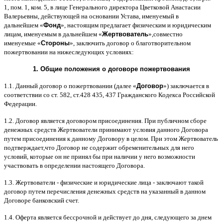
1,
пом
. 1,
ком
. 5,
в лице Генерального директора Цветковой Анастасии
Валерьевны
,
действующей на основании Устава
,
именуемый в
дальнейшем
«
Фонд
»,
настоящим предлагает физическим и юридическим
лицам
,
именуемым в дальнейшем
«
Жертвователь
»,
совместно
именуемые
«
Стороны
»,
заключить договор
o
благотворительном
пожертвовании на нижеследующих условиях
:
1.
Общие положения
o
договоре пожертвования
1.1.
Данный договор о пожертвовании
(
далее
«
Договор
»)
заключается в
соответствии со ст
. 582,
ст
.428 435, 437
Гражданского Кодекса Российской
Федерации
.
1.2.
Договор является договором присоединения
.
При публичном сборе
денежных средств Жертвователи принимают условия данного Договора
путем присоединения к данному Договору в целом
.
При этом Жертвователь
подтверждает
,
что Договор не содержит обременительных для него
условий
,
которые он не принял бы при наличии у него возможности
участвовать в определении настоящего Договора
.
1.3.
Жертвователи
-
физические и юридические лица
-
заключают такой
договор путем перечисления денежных средств на указанный в данном
Договоре банковский счет
.
1.4.
Оферта является бессрочной и действует до дня
,
следующего за днем