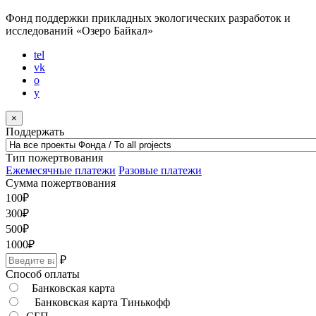
Фонд поддержки прикладных экологических разработок и
исследований
«Озеро Байкал»
tel
vk
o
y
×
Поддержать
Тип пожертвования
Ежемесячные платежи
Разовые платежи
Сумма пожертвования
100
₽
300
₽
500
₽
1000
₽
₽
Способ оплаты
Банковская карта
Банковская карта Тинькофф