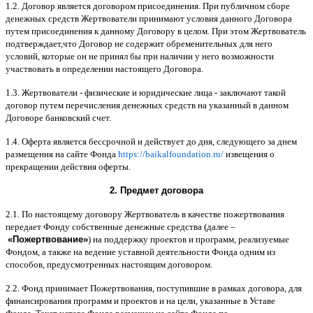
1.2.
Договор является договором присоединения
.
При публичном сборе
денежных средств Жертвователи принимают условия данного Договора
путем присоединения к данному Договору в целом
.
При этом Жертвователь
подтверждает
,
что Договор не содержит обременительных для него
условий
,
которые он не принял бы при наличии у него возможности
участвовать в определении настоящего Договора
.
1.3.
Жертвователи
-
физические и юридические лица
-
заключают такой
договор путем перечисления денежных средств на указанный в данном
Договоре банковский счет
.
1.4.
Оферта является бессрочной и действует до дня
,
следующего за днем
размещения на сайте Фонда
https://baikalfoundation.ru/
извещения о
прекращении действия оферты
.
2.
Предмет договора
2.1.
По настоящему договору Жертвователь в качестве пожертвования
передает Фонду собственные денежные средства
(
далее
–
«
Пожертвование
»
)
на поддержку проектов и программ
,
реализуемые
Фондом
,
а также на ведение уставной деятельности Фонда одним из
способов
,
предусмотренных настоящим договором
.
2.2.
Фонд принимает Пожертвования
,
поступившие в рамках договора
,
для
финансирования программ и проектов и на цели
,
указанные в Уставе