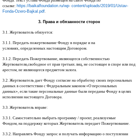
Фонда
.
Текст устава Фонда размещен на сайте Фонда по
ссылке
:
https://baikalfoundation.ru/wp- content/uploads/2019/01/Ustav-
Fonda-Ozero-Bajkal.pdf
.
3.
Права и обязанности сторон
3.1.
Жертвователь обязуется
:
3.1.1.
Передать пожертвование Фонду в порядке и на
условиях
,
определенных настоящим Договором
.
3.1.2.
Передать Пожертвование
,
являющееся собственностью
Жертвователя
,
свободное от прав третьих лиц
,
не состоящее в споре или под
арестом
,
не являющееся предметом залога
.
3.2.
Жертвователь дает Фонду согласие на обработку своих персональных
данных в соответствии с Федеральным законом
«
О персональных
данных
»,
если такие персональные данные были переданы Фонду в целях
исполнения настоящего Договора
.
3.3.
Жертвователь вправе
:
3.3.1.
Самостоятельно выбрать программу
/
проект
,
реализуемые
Фондом
,
на поддержку которых Жертвователь передает Пожертвование
.
3.3.2.
Направлять Фонду запрос и получать информацию о поступлении