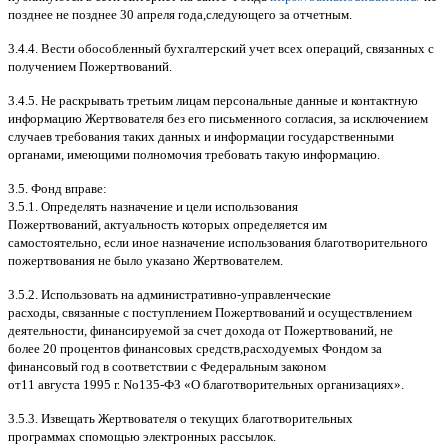
позднее не позднее
30
апреля года
,
следующего за отчетным
.
3.4.4.
Вести обособленный бухгалтерский учет всех операций
,
связанных с
получением Пожертвований
.
3.4.5.
Не раскрывать третьим лицам персональные данные и контактную
информацию Жертвователя без его письменного согласия
,
за исключением
случаев требования таких данных и информации государственными
органами
,
имеющими полномочия требовать такую информацию
.
3.5.
Фонд вправе
:
3.5.1.
Определять назначение и цели использования
Пожертвований
,
актуальность которых определяется им
самостоятельно
,
если иное назначение использования благотворительного
пожертвования не было указано Жертвователем
.
3.5.2.
Использовать на административно
-
управленческие
расходы
,
связанные с поступлением Пожертвований и осуществлением
деятельности
,
финансируемой за счет дохода от Пожертвований
,
не
более
20
процентов финансовых средств
,
расходуемых Фондом за
финансовый год в соответствии с Федеральным законом
от
11
августа
1995
г
.
No
135-
ФЗ
«
О благотворительных организациях
».
3.5.3.
Извещать Жертвователя
o
текущих благотворительных
программах
c
помощью электронных рассылок
.