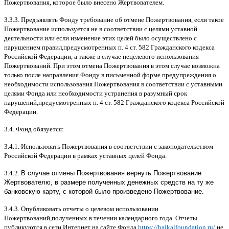
Пожертвования
,
которое было внесено Жертвователем
.
3.3.3.
Предъявлять Фонду требование об отмене Пожертвования
,
если такое
Пожертвование используется не в соответствии с целями уставной
деятельности или если изменение этих целей было осуществлено с
нарушением правил
,
предусмотренных п
. 4
ст
. 582
Гражданского кодекса
Российской Федерации
,
а также в случае нецелевого использования
Пожертвований
.
При этом отмена Пожертвования в этом случае возможна
только после направления Фонду в письменной форме предупреждения о
необходимости использования Пожертвования в соответствии с уставными
целями Фонда или необходимости устранения в разумный срок
нарушений
,
предусмотренных п
. 4
ст
. 582
Гражданского кодекса Российской
Федерации
.
3.4.
Фонд обязуется
:
3.4.1.
Использовать Пожертвования в соответствии с законодательством
Российской Федерации в рамках уставных целей Фонда
.
3.4.2.
В случае отмены Пожертвования вернуть Пожертвование
Жертвователю, в размере полученных денежных средств на ту же
банковскую карту, с которой было произведено Пожертвование.
3.4.3.
Опубликовать отчеты о целевом использовании
Пожертвований
,
полученных в течении календарного года
.
Отчеты
публикуются в сети Интернет на сайте Фонда
https://baikalfoundation.ru/
не