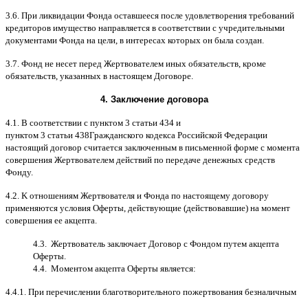
3.6.
При ликвидации Фонда оставшееся после удовлетворения требований
кредиторов имущество направляется в соответствии с учредительными
документами Фонда на цели
,
в интересах которых он была создан
.
3.7.
Фонд не несет перед Жертвователем иных обязательств
,
кроме
обязательств
,
указанных в настоящем Договоре
.
4.
Заключение договора
4.1. B
соответствии с пунктом
3
статьи
434
и
пунктом
3
статьи
438
Гражданского кодекса Российской Федерации
настоящий договор считается заключенным в письменной форме
c
момента
совершения Жертвователем действий по передаче денежных средств
Фонду
.
4.2. K
отношениям Жертвователя и Фонда по настоящему договору
применяются условия Оферты
,
действующие
(
действовавшие
)
на момент
совершения ее акцепта
.
4.3.
Жертвователь заключает Договор
c
Фондом путем акцепта
Оферты
.
4.4.
Моментом акцепта Оферты является
:
4.4.1.
При перечислении благотворительного пожертвования безналичным