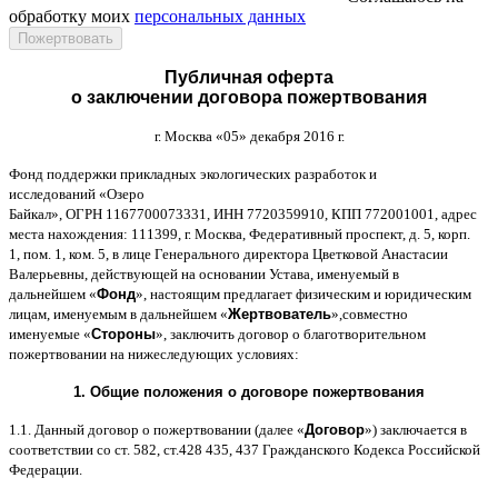
обработку моих
персональных данных
Публичная оферта
о заключении договора пожертвования
г
.
Москва
«05»
декабря
2016
г
.
Фонд поддержки прикладных экологических разработок и
исследований
«
Озеро
Байкал
»,
ОГРН
1167700073331,
ИНН
7720359910,
КПП
772001001,
адрес
места нахождения
: 111399,
г
.
Москва
,
Федеративный проспект
,
д
. 5,
корп
.
1,
пом
. 1,
ком
. 5,
в лице Генерального директора Цветковой Анастасии
Валерьевны
,
действующей на основании Устава
,
именуемый в
дальнейшем
«
Фонд
»,
настоящим предлагает физическим и юридическим
лицам
,
именуемым в дальнейшем
«
Жертвователь
»,
совместно
именуемые
«
Стороны
»,
заключить договор
o
благотворительном
пожертвовании на нижеследующих условиях
:
1.
Общие положения
o
договоре пожертвования
1.1.
Данный договор о пожертвовании
(
далее
«
Договор
»)
заключается в
соответствии со ст
. 582,
ст
.428 435, 437
Гражданского Кодекса Российской
Федерации
.