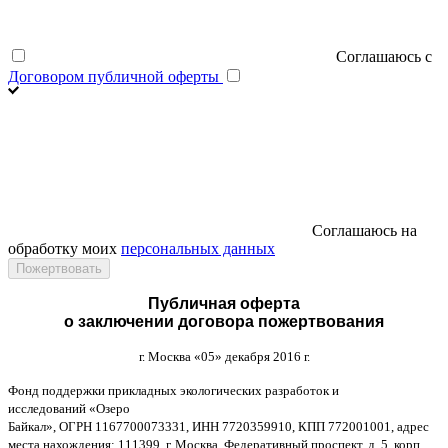
Соглашаюсь с
Договором публичной оферты
Соглашаюсь на
обработку моих
персональных данных
Публичная оферта
о заключении договора пожертвования
г
.
Москва
«05»
декабря
2016
г
.
Фонд поддержки прикладных экологических разработок и
исследований
«
Озеро
Байкал
»,
ОГРН
1167700073331,
ИНН
7720359910,
КПП
772001001,
адрес
места нахождения
: 111399,
г
.
Москва
,
Федеративный проспект
,
д
. 5,
корп
.