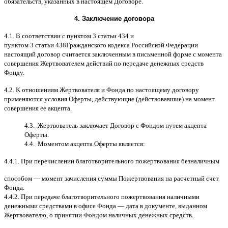
обязательств
,
указанных в настоящем Договоре
.
4.
Заключение договора
4.1. B
соответствии с пунктом
3
статьи
434
и
пунктом
3
статьи
438
Гражданского кодекса Российской Федерации
настоящий договор считается заключенным в письменной форме
c
момента
совершения Жертвователем действий по передаче денежных средств
Фонду
.
4.2. K
отношениям Жертвователя и Фонда по настоящему договору
применяются условия Оферты
,
действующие
(
действовавшие
)
на момент
совершения ее акцепта
.
4.3.
Жертвователь заключает Договор
c
Фондом путем акцепта
Оферты
.
4.4.
Моментом акцепта Оферты является
:
4.4.1.
При перечислении благотворительного пожертвования безналичным
способом
—
момент зачисления суммы Пожертвования на расчетный счет
Фонда
.
4.4.2.
При передаче благотворительного пожертвования наличными
денежными средствами в офисе Фонда
—
дата в документе
,
выданном
Жертвователю
,
o
принятии Фондом наличных денежных средств
.