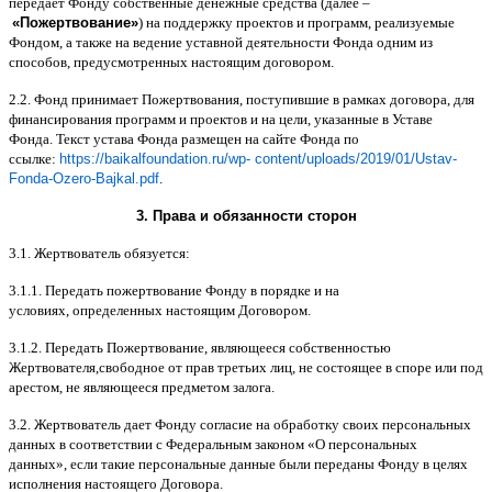
передает Фонду собственные денежные средства
(
далее
–
«
Пожертвование
»
)
на поддержку проектов и программ
,
реализуемые
Фондом
,
а также на ведение уставной деятельности Фонда одним из
способов
,
предусмотренных настоящим договором
.
2.2.
Фонд принимает Пожертвования
,
поступившие в рамках договора
,
для
финансирования программ и проектов и на цели
,
указанные в Уставе
Фонда
.
Текст устава Фонда размещен на сайте Фонда по
ссылке
:
https://baikalfoundation.ru/wp- content/uploads/2019/01/Ustav-
Fonda-Ozero-Bajkal.pdf
.
3.
Права и обязанности сторон
3.1.
Жертвователь обязуется
:
3.1.1.
Передать пожертвование Фонду в порядке и на
условиях
,
определенных настоящим Договором
.
3.1.2.
Передать Пожертвование
,
являющееся собственностью
Жертвователя
,
свободное от прав третьих лиц
,
не состоящее в споре или под
арестом
,
не являющееся предметом залога
.
3.2.
Жертвователь дает Фонду согласие на обработку своих персональных
данных в соответствии с Федеральным законом
«
О персональных
данных
»,
если такие персональные данные были переданы Фонду в целях
исполнения настоящего Договора
.