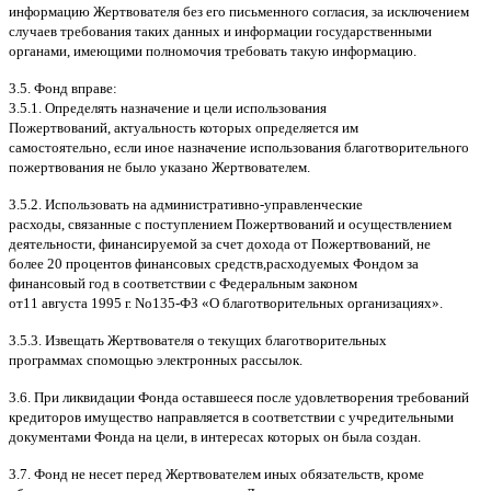
информацию Жертвователя без его письменного согласия
,
за исключением
случаев требования таких данных и информации государственными
органами
,
имеющими полномочия требовать такую информацию
.
3.5.
Фонд вправе
:
3.5.1.
Определять назначение и цели использования
Пожертвований
,
актуальность которых определяется им
самостоятельно
,
если иное назначение использования благотворительного
пожертвования не было указано Жертвователем
.
3.5.2.
Использовать на административно
-
управленческие
расходы
,
связанные с поступлением Пожертвований и осуществлением
деятельности
,
финансируемой за счет дохода от Пожертвований
,
не
более
20
процентов финансовых средств
,
расходуемых Фондом за
финансовый год в соответствии с Федеральным законом
от
11
августа
1995
г
.
No
135-
ФЗ
«
О благотворительных организациях
».
3.5.3.
Извещать Жертвователя
o
текущих благотворительных
программах
c
помощью электронных рассылок
.
3.6.
При ликвидации Фонда оставшееся после удовлетворения требований
кредиторов имущество направляется в соответствии с учредительными
документами Фонда на цели
,
в интересах которых он была создан
.
3.7.
Фонд не несет перед Жертвователем иных обязательств
,
кроме