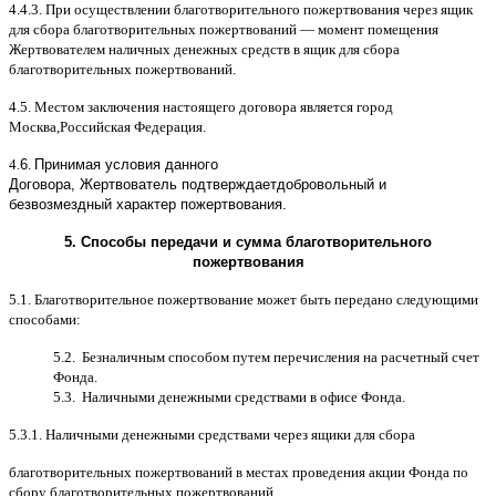
4.4.3.
При осуществлении благотворительного пожертвования через ящик
для сбора благотворительных пожертвований
—
момент помещения
Жертвователем наличных денежных средств в ящик для сбора
благотворительных пожертвований
.
4.5.
Местом заключения настоящего договора является город
Москва
,
Российская Федерация
.
4.
6
.
Принимая условия данного
Договора,
Жертвователь
подтверждает
добровольный и
безвозмездный характер пожертвования
.
5.
Способы передачи и сумма благотворительного
пожертвования
5.1.
Благотворительное пожертвование может быть передано следующими
способами
:
5.2.
Безналичным способом путем перечисления на расчетный счет
Фонда
.
5.3.
Наличными денежными средствами в офисе Фонда
.
5.3.1.
Наличными денежными средствами через ящики для сбора
благотворительных пожертвований в местах проведения акции Фонда по
сбору благотворительных пожертвований
.