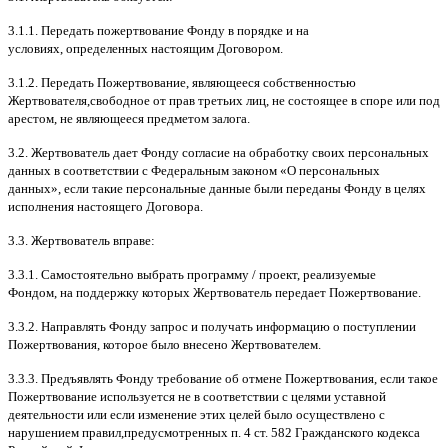
3.1.1.
Передать пожертвование Фонду в порядке и на
условиях
,
определенных настоящим Договором
.
3.1.2.
Передать Пожертвование
,
являющееся собственностью
Жертвователя
,
свободное от прав третьих лиц
,
не состоящее в споре или под
арестом
,
не являющееся предметом залога
.
3.2.
Жертвователь дает Фонду согласие на обработку своих персональных
данных в соответствии с Федеральным законом
«
О персональных
данных
»,
если такие персональные данные были переданы Фонду в целях
исполнения настоящего Договора
.
3.3.
Жертвователь вправе
:
3.3.1.
Самостоятельно выбрать программу
/
проект
,
реализуемые
Фондом
,
на поддержку которых Жертвователь передает Пожертвование
.
3.3.2.
Направлять Фонду запрос и получать информацию о поступлении
Пожертвования
,
которое было внесено Жертвователем
.
3.3.3.
Предъявлять Фонду требование об отмене Пожертвования
,
если такое
Пожертвование используется не в соответствии с целями уставной
деятельности или если изменение этих целей было осуществлено с
нарушением правил
,
предусмотренных п
. 4
ст
. 582
Гражданского кодекса