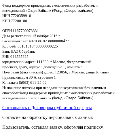
Фонд поддержки прикладных экологических разработок и
исследований
«
Озеро Байкал
»
(Фонд «Озеро Байкал»)
ИНН
7720359910
K
ПП
772001001
ОГРН
1167700073331
Дата регистрации
15
ноября
2016
г
.
Расчетный счет
40703810238000008
4
27
Кор
.
счёт
30101810400000000225
Банк ПАО Сбербанк
БИК
044525225
юридический адрес
: 111399,
г
.
Москва
,
Федеративный
проспект
,
дом
5,
корпус
1,
помещение
1,
комната
5
Почтовый
(
фактический
)
адрес
: 123056,
г
.
Москва
,
улица Большая
Грузинская
,
дом
30
А
,
строение
1
Контакты
8(963) 611-25-92
Назначение платежа при передаче пожертвования безналичным
способом
:
Фонд поддержки прикладных экологических разработок и
исследований
«
Озеро Байкал
»
(Фонд «Озеро Байкал»)
Соглашаюсь с Договором публичной оферты
Согласие на обработку персональных данных
Пользователь, оставляя заявку, оформляя подписку,