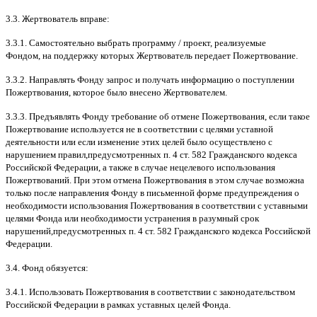
3.3.
Жертвователь вправе
:
3.3.1.
Самостоятельно выбрать программу
/
проект
,
реализуемые
Фондом
,
на поддержку которых Жертвователь передает Пожертвование
.
3.3.2.
Направлять Фонду запрос и получать информацию о поступлении
Пожертвования
,
которое было внесено Жертвователем
.
3.3.3.
Предъявлять Фонду требование об отмене Пожертвования
,
если такое
Пожертвование используется не в соответствии с целями уставной
деятельности или если изменение этих целей было осуществлено с
нарушением правил
,
предусмотренных п
. 4
ст
. 582
Гражданского кодекса
Российской Федерации
,
а также в случае нецелевого использования
Пожертвований
.
При этом отмена Пожертвования в этом случае возможна
только после направления Фонду в письменной форме предупреждения о
необходимости использования Пожертвования в соответствии с уставными
целями Фонда или необходимости устранения в разумный срок
нарушений
,
предусмотренных п
. 4
ст
. 582
Гражданского кодекса Российской
Федерации
.
3.4.
Фонд обязуется
:
3.4.1.
Использовать Пожертвования в соответствии с законодательством
Российской Федерации в рамках уставных целей Фонда
.