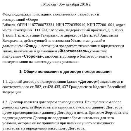
г
.
Москва
«05»
декабря
2016
г
.
Фонд поддержки прикладных экологических разработок и
исследований
«
Озеро
Байкал
»,
ОГРН
1167700073331,
ИНН
7720359910,
КПП
772001001,
адрес
места нахождения
: 111399,
г
.
Москва
,
Федеративный проспект
,
д
. 5,
корп
.
1,
пом
. 1,
ком
. 5,
в лице Генерального директора Цветковой Анастасии
Валерьевны
,
действующей на основании Устава
,
именуемый в
дальнейшем
«
Фонд
»,
настоящим предлагает физическим и юридическим
лицам
,
именуемым в дальнейшем
«
Жертвователь
»,
совместно
именуемые
«
Стороны
»,
заключить договор
o
благотворительном
пожертвовании на нижеследующих условиях
:
1.
Общие положения
o
договоре пожертвования
1.1.
Данный договор о пожертвовании
(
далее
«
Договор
»)
заключается в
соответствии со ст
. 582,
ст
.428 435, 437
Гражданского Кодекса Российской
Федерации
.
1.2.
Договор является договором присоединения
.
При публичном сборе
денежных средств Жертвователи принимают условия данного Договора
путем присоединения к данному Договору в целом
.
При этом Жертвователь
подтверждает
,
что Договор не содержит обременительных для него
условий
,
которые он не принял бы при наличии у него возможности
участвовать в определении настоящего Договора
.