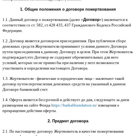
1.
Общие положения
o
договоре пожертвования
1.1.
Данный договор о пожертвовании
(
далее
«
Договор
»)
заключается в
соответствии со ст
. 582,
ст
.428 435, 437
Гражданского Кодекса Российской
Федерации
.
1.2.
Договор является договором присоединения
.
При публичном сборе
денежных средств Жертвователи принимают условия данного Договора
путем присоединения к данному Договору в целом
.
При этом Жертвователь
подтверждает
,
что Договор не содержит обременительных для него
условий
,
которые он не принял бы при наличии у него возможности
участвовать в определении настоящего Договора
.
1.3.
Жертвователи
-
физические и юридические лица
-
заключают такой
договор путем перечисления денежных средств на указанный в данном
Договоре банковский счет
.
1.4.
Оферта является бессрочной и действует до дня
,
следующего за днем
размещения на сайте Фонда
https://baikalfoundation.ru/
извещения о
прекращении действия оферты
.
2.
Предмет договора
2.1.
По настоящему договору Жертвователь в качестве пожертвования