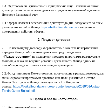
1.3.
Жертвователи
-
физические и юридические лица
-
заключают такой
договор путем перечисления денежных средств на указанный в данном
Договоре банковский счет
.
1.4.
Оферта является бессрочной и действует до дня
,
следующего за днем
размещения на сайте Фонда
https://baikalfoundation.ru/
извещения о
прекращении действия оферты
.
2.
Предмет договора
2.1.
По настоящему договору Жертвователь в качестве пожертвования
передает Фонду собственные денежные средства
(
далее
–
«
Пожертвование
»
)
на поддержку проектов и программ
,
реализуемые
Фондом
,
а также на ведение уставной деятельности Фонда одним из
способов
,
предусмотренных настоящим договором
.
2.2.
Фонд принимает Пожертвования
,
поступившие в рамках договора
,
для
финансирования программ и проектов и на цели
,
указанные в Уставе
Фонда
.
Текст устава Фонда размещен на сайте Фонда по
ссылке
:
https://baikalfoundation.ru/wp- content/uploads/2019/01/Ustav-
Fonda-Ozero-Bajkal.pdf
.
3.
Права и обязанности сторон
3.1.
Жертвователь обязуется
: