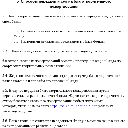
5.
Способы передачи и сумма благотворительного
пожертвования
5.1.
Благотворительное пожертвование может быть передано следующими
способами
:
5.2.
Безналичным способом путем перечисления на расчетный счет
Фонда
.
5.3.
Наличными денежными средствами в офисе Фонда
.
5.3.1.
Наличными денежными средствами через ящики для сбора
благотворительных пожертвований в местах проведения акции Фонда по
сбору благотворительных пожертвований
.
5.4.
Жертвователь самостоятельно определяет сумму благотворительного
пожертвования и способы его передачи Фонду
.
5.5. B
случае передачи благотворительного пожертвования путем
перечисления на расчетный счет Фонда
,
Жертвователь вправе перечислить
сумму благотворительного пожертвования любым платежным
методом
,
указанным на сайте
https://baikalfoundation.ru/
на условиях
настоящего Договора
.
5.6.
Пожертвование считается переданным Фонду с момента зачисления его
на счет
,
указанный в разделе
7
Договора
.