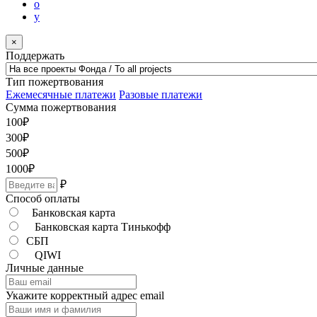
o
y
×
Поддержать
Тип пожертвования
Ежемесячные платежи
Разовые платежи
Сумма пожертвования
100
₽
300
₽
500
₽
1000
₽
₽
Способ оплаты
Банковская карта
Банковская карта Тинькофф
СБП
QIWI
Личные данные
Укажите корректный адрес email