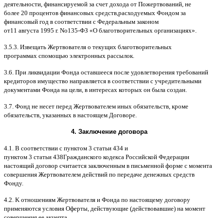
деятельности
,
финансируемой за счет дохода от Пожертвований
,
не
более
20
процентов финансовых средств
,
расходуемых Фондом за
финансовый год в соответствии с Федеральным законом
от
11
августа
1995
г
.
No
135-
ФЗ
«
О благотворительных организациях
».
3.5.3.
Извещать Жертвователя
o
текущих благотворительных
программах
c
помощью электронных рассылок
.
3.6.
При ликвидации Фонда оставшееся после удовлетворения требований
кредиторов имущество направляется в соответствии с учредительными
документами Фонда на цели
,
в интересах которых он была создан
.
3.7.
Фонд не несет перед Жертвователем иных обязательств
,
кроме
обязательств
,
указанных в настоящем Договоре
.
4.
Заключение договора
4.1. B
соответствии с пунктом
3
статьи
434
и
пунктом
3
статьи
438
Гражданского кодекса Российской Федерации
настоящий договор считается заключенным в письменной форме
c
момента
совершения Жертвователем действий по передаче денежных средств
Фонду
.
4.2. K
отношениям Жертвователя и Фонда по настоящему договору
применяются условия Оферты
,
действующие
(
действовавшие
)
на момент
совершения ее акцепта
.