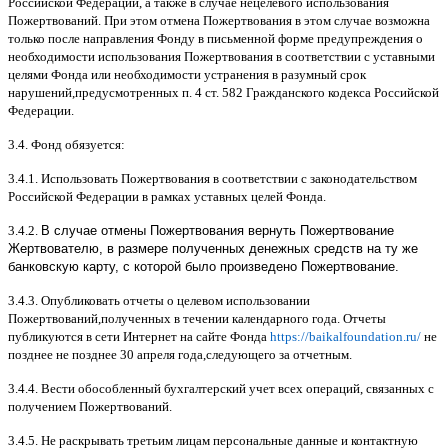
Российской Федерации
,
а также в случае нецелевого использования
Пожертвований
.
При этом отмена Пожертвования в этом случае возможна
только после направления Фонду в письменной форме предупреждения о
необходимости использования Пожертвования в соответствии с уставными
целями Фонда или необходимости устранения в разумный срок
нарушений
,
предусмотренных п
. 4
ст
. 582
Гражданского кодекса Российской
Федерации
.
3.4.
Фонд обязуется
:
3.4.1.
Использовать Пожертвования в соответствии с законодательством
Российской Федерации в рамках уставных целей Фонда
.
3.4.2.
В случае отмены Пожертвования вернуть Пожертвование
Жертвователю, в размере полученных денежных средств на ту же
банковскую карту, с которой было произведено Пожертвование.
3.4.3.
Опубликовать отчеты о целевом использовании
Пожертвований
,
полученных в течении календарного года
.
Отчеты
публикуются в сети Интернет на сайте Фонда
https://baikalfoundation.ru/
не
позднее не позднее
30
апреля года
,
следующего за отчетным
.
3.4.4.
Вести обособленный бухгалтерский учет всех операций
,
связанных с
получением Пожертвований
.
3.4.5.
Не раскрывать третьим лицам персональные данные и контактную