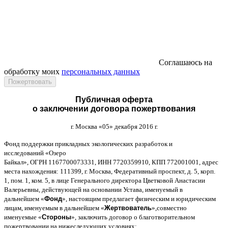
Соглашаюсь на
обработку моих
персональных данных
Публичная оферта
о заключении договора пожертвования
г
.
Москва
«05»
декабря
2016
г
.
Фонд поддержки прикладных экологических разработок и
исследований
«
Озеро
Байкал
»,
ОГРН
1167700073331,
ИНН
7720359910,
КПП
772001001,
адрес
места нахождения
: 111399,
г
.
Москва
,
Федеративный проспект
,
д
. 5,
корп
.
1,
пом
. 1,
ком
. 5,
в лице Генерального директора Цветковой Анастасии
Валерьевны
,
действующей на основании Устава
,
именуемый в
дальнейшем
«
Фонд
»,
настоящим предлагает физическим и юридическим
лицам
,
именуемым в дальнейшем
«
Жертвователь
»,
совместно
именуемые
«
Стороны
»,
заключить договор
o
благотворительном
пожертвовании на нижеследующих условиях
: