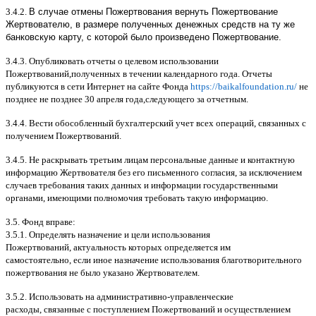
3.4.2.
В случае отмены Пожертвования вернуть Пожертвование
Жертвователю, в размере полученных денежных средств на ту же
банковскую карту, с которой было произведено Пожертвование.
3.4.3.
Опубликовать отчеты о целевом использовании
Пожертвований
,
полученных в течении календарного года
.
Отчеты
публикуются в сети Интернет на сайте Фонда
https://baikalfoundation.ru/
не
позднее не позднее
30
апреля года
,
следующего за отчетным
.
3.4.4.
Вести обособленный бухгалтерский учет всех операций
,
связанных с
получением Пожертвований
.
3.4.5.
Не раскрывать третьим лицам персональные данные и контактную
информацию Жертвователя без его письменного согласия
,
за исключением
случаев требования таких данных и информации государственными
органами
,
имеющими полномочия требовать такую информацию
.
3.5.
Фонд вправе
:
3.5.1.
Определять назначение и цели использования
Пожертвований
,
актуальность которых определяется им
самостоятельно
,
если иное назначение использования благотворительного
пожертвования не было указано Жертвователем
.
3.5.2.
Использовать на административно
-
управленческие
расходы
,
связанные с поступлением Пожертвований и осуществлением