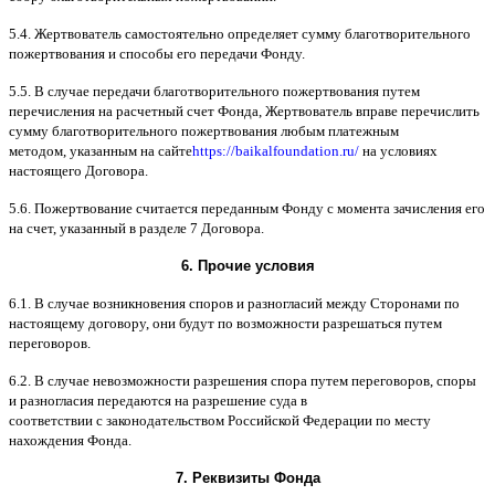
5.4.
Жертвователь самостоятельно определяет сумму благотворительного
пожертвования и способы его передачи Фонду
.
5.5. B
случае передачи благотворительного пожертвования путем
перечисления на расчетный счет Фонда
,
Жертвователь вправе перечислить
сумму благотворительного пожертвования любым платежным
методом
,
указанным на сайте
https://baikalfoundation.ru/
на условиях
настоящего Договора
.
5.6.
Пожертвование считается переданным Фонду с момента зачисления его
на счет
,
указанный в разделе
7
Договора
.
6.
Прочие условия
6.1. B
случае возникновения споров и разногласий между Сторонами по
настоящему договору
,
они будут по возможности разрешаться путем
переговоров
.
6.2. B
случае невозможности разрешения спора путем переговоров
,
споры
и разногласия передаются на разрешение суда в
соответствии
c
законодательством Российской Федерации по месту
нахождения Фонда
.
7.
Реквизиты Фонда