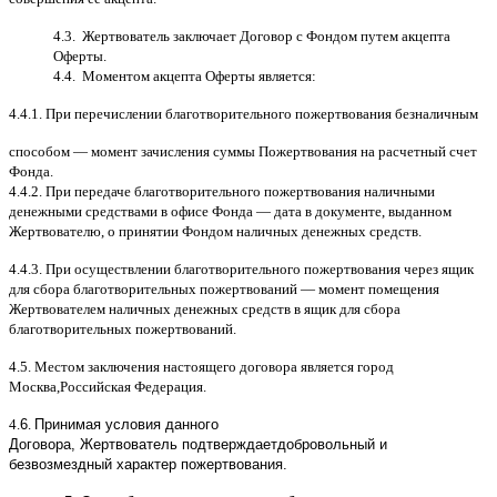
4.3.
Жертвователь заключает Договор
c
Фондом путем акцепта
Оферты
.
4.4.
Моментом акцепта Оферты является
:
4.4.1.
При перечислении благотворительного пожертвования безналичным
способом
—
момент зачисления суммы Пожертвования на расчетный счет
Фонда
.
4.4.2.
При передаче благотворительного пожертвования наличными
денежными средствами в офисе Фонда
—
дата в документе
,
выданном
Жертвователю
,
o
принятии Фондом наличных денежных средств
.
4.4.3.
При осуществлении благотворительного пожертвования через ящик
для сбора благотворительных пожертвований
—
момент помещения
Жертвователем наличных денежных средств в ящик для сбора
благотворительных пожертвований
.
4.5.
Местом заключения настоящего договора является город
Москва
,
Российская Федерация
.
4.
6
.
Принимая условия данного
Договора,
Жертвователь
подтверждает
добровольный и
безвозмездный характер пожертвования
.