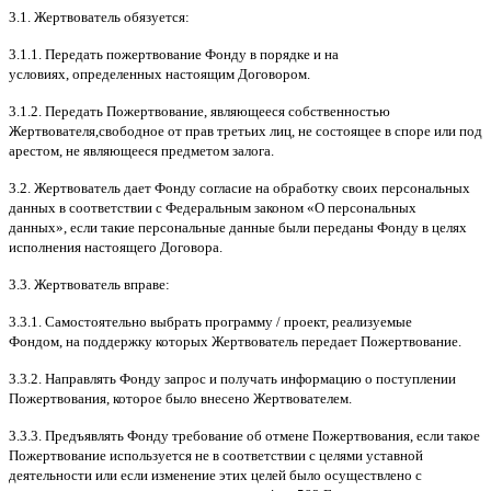
3.1.
Жертвователь обязуется
:
3.1.1.
Передать пожертвование Фонду в порядке и на
условиях
,
определенных настоящим Договором
.
3.1.2.
Передать Пожертвование
,
являющееся собственностью
Жертвователя
,
свободное от прав третьих лиц
,
не состоящее в споре или под
арестом
,
не являющееся предметом залога
.
3.2.
Жертвователь дает Фонду согласие на обработку своих персональных
данных в соответствии с Федеральным законом
«
О персональных
данных
»,
если такие персональные данные были переданы Фонду в целях
исполнения настоящего Договора
.
3.3.
Жертвователь вправе
:
3.3.1.
Самостоятельно выбрать программу
/
проект
,
реализуемые
Фондом
,
на поддержку которых Жертвователь передает Пожертвование
.
3.3.2.
Направлять Фонду запрос и получать информацию о поступлении
Пожертвования
,
которое было внесено Жертвователем
.
3.3.3.
Предъявлять Фонду требование об отмене Пожертвования
,
если такое
Пожертвование используется не в соответствии с целями уставной
деятельности или если изменение этих целей было осуществлено с