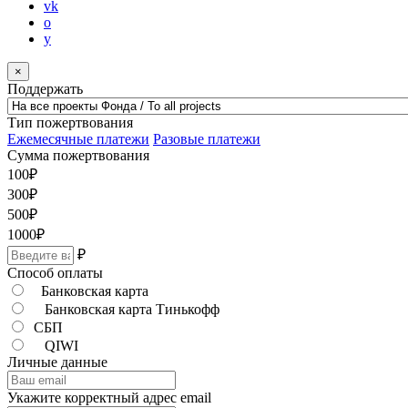
vk
o
y
×
Поддержать
Тип пожертвования
Ежемесячные платежи
Разовые платежи
Сумма пожертвования
100
₽
300
₽
500
₽
1000
₽
₽
Способ оплаты
Банковская карта
Банковская карта Тинькофф
СБП
QIWI
Личные данные
Укажите корректный адрес email