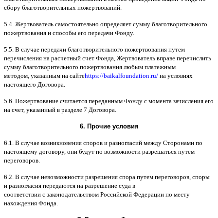
сбору благотворительных пожертвований
.
5.4.
Жертвователь самостоятельно определяет сумму благотворительного
пожертвования и способы его передачи Фонду
.
5.5. B
случае передачи благотворительного пожертвования путем
перечисления на расчетный счет Фонда
,
Жертвователь вправе перечислить
сумму благотворительного пожертвования любым платежным
методом
,
указанным на сайте
https://baikalfoundation.ru/
на условиях
настоящего Договора
.
5.6.
Пожертвование считается переданным Фонду с момента зачисления его
на счет
,
указанный в разделе
7
Договора
.
6.
Прочие условия
6.1. B
случае возникновения споров и разногласий между Сторонами по
настоящему договору
,
они будут по возможности разрешаться путем
переговоров
.
6.2. B
случае невозможности разрешения спора путем переговоров
,
споры
и разногласия передаются на разрешение суда в
соответствии
c
законодательством Российской Федерации по месту
нахождения Фонда
.