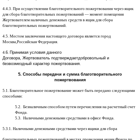
4.4.3.
При осуществлении благотворительного пожертвования через ящик
для сбора благотворительных пожертвований
—
момент помещения
Жертвователем наличных денежных средств в ящик для сбора
благотворительных пожертвований
.
4.5.
Местом заключения настоящего договора является город
Москва
,
Российская Федерация
.
4.
6
.
Принимая условия данного
Договора,
Жертвователь
подтверждает
добровольный и
безвозмездный характер пожертвования
.
5.
Способы передачи и сумма благотворительного
пожертвования
5.1.
Благотворительное пожертвование может быть передано следующими
способами
:
5.2.
Безналичным способом путем перечисления на расчетный счет
Фонда
.
5.3.
Наличными денежными средствами в офисе Фонда
.
5.3.1.
Наличными денежными средствами через ящики для сбора
благотворительных пожертвований в местах проведения акции Фонда по