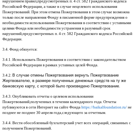
нарушением правил
,
предусмотренных п
. 4
ст
. 582
Гражданского кодекса
Российской Федерации
,
а также в случае нецелевого использования
Пожертвований
.
При этом отмена Пожертвования в этом случае возможна
только после направления Фонду в письменной форме предупреждения о
необходимости использования Пожертвования в соответствии с уставными
целями Фонда или необходимости устранения в разумный срок
нарушений
,
предусмотренных п
. 4
ст
. 582
Гражданского кодекса Российской
Федерации
.
3.4.
Фонд обязуется
:
3.4.1.
Использовать Пожертвования в соответствии с законодательством
Российской Федерации в рамках уставных целей Фонда
.
3.4.2.
В случае отмены Пожертвования вернуть Пожертвование
Жертвователю, в размере полученных денежных средств на ту же
банковскую карту, с которой было произведено Пожертвование.
3.4.3.
Опубликовать отчеты о целевом использовании
Пожертвований
,
полученных в течении календарного года
.
Отчеты
публикуются в сети Интернет на сайте Фонда
https://baikalfoundation.ru/
не
позднее не позднее
30
апреля года
,
следующего за отчетным
.
3.4.4.
Вести обособленный бухгалтерский учет всех операций
,
связанных с
получением Пожертвований
.