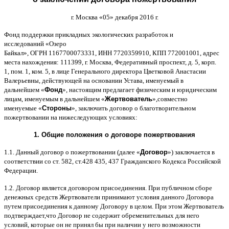
г
.
Москва
«05»
декабря
2016
г
.
Фонд поддержки прикладных экологических разработок и
исследований
«
Озеро
Байкал
»,
ОГРН
1167700073331,
ИНН
7720359910,
КПП
772001001,
адрес
места нахождения
: 111399,
г
.
Москва
,
Федеративный проспект
,
д
. 5,
корп
.
1,
пом
. 1,
ком
. 5,
в лице Генерального директора Цветковой Анастасии
Валерьевны
,
действующей на основании Устава
,
именуемый в
дальнейшем
«
Фонд
»,
настоящим предлагает физическим и юридическим
лицам
,
именуемым в дальнейшем
«
Жертвователь
»,
совместно
именуемые
«
Стороны
»,
заключить договор
o
благотворительном
пожертвовании на нижеследующих условиях
:
1.
Общие положения
o
договоре пожертвования
1.1.
Данный договор о пожертвовании
(
далее
«
Договор
»)
заключается в
соответствии со ст
. 582,
ст
.428 435, 437
Гражданского Кодекса Российской
Федерации
.
1.2.
Договор является договором присоединения
.
При публичном сборе
денежных средств Жертвователи принимают условия данного Договора
путем присоединения к данному Договору в целом
.
При этом Жертвователь
подтверждает
,
что Договор не содержит обременительных для него
условий
,
которые он не принял бы при наличии у него возможности