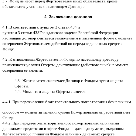
3.7.
Фонд не несет перед Жертвователем иных обязательств
,
кроме
обязательств
,
указанных в настоящем Договоре
.
4.
Заключение договора
4.1. B
соответствии с пунктом
3
статьи
434
и
пунктом
3
статьи
438
Гражданского кодекса Российской Федерации
настоящий договор считается заключенным в письменной форме
c
момента
совершения Жертвователем действий по передаче денежных средств
Фонду
.
4.2. K
отношениям Жертвователя и Фонда по настоящему договору
применяются условия Оферты
,
действующие
(
действовавшие
)
на момент
совершения ее акцепта
.
4.3.
Жертвователь заключает Договор
c
Фондом путем акцепта
Оферты
.
4.4.
Моментом акцепта Оферты является
:
4.4.1.
При перечислении благотворительного пожертвования безналичным
способом
—
момент зачисления суммы Пожертвования на расчетный счет
Фонда
.
4.4.2.
При передаче благотворительного пожертвования наличными
денежными средствами в офисе Фонда
—
дата в документе
,
выданном
Жертвователю
,
o
принятии Фондом наличных денежных средств
.