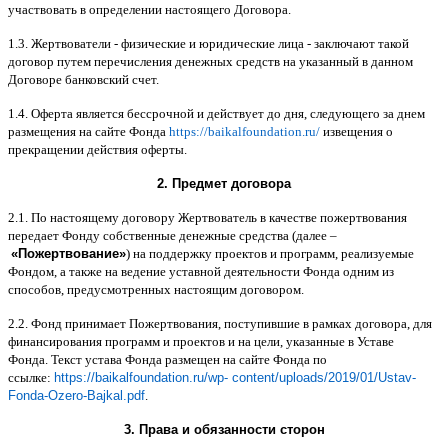
участвовать в определении настоящего Договора
.
1.3.
Жертвователи
-
физические и юридические лица
-
заключают такой
договор путем перечисления денежных средств на указанный в данном
Договоре банковский счет
.
1.4.
Оферта является бессрочной и действует до дня
,
следующего за днем
размещения на сайте Фонда
https://baikalfoundation.ru/
извещения о
прекращении действия оферты
.
2.
Предмет договора
2.1.
По настоящему договору Жертвователь в качестве пожертвования
передает Фонду собственные денежные средства
(
далее
–
«
Пожертвование
»
)
на поддержку проектов и программ
,
реализуемые
Фондом
,
а также на ведение уставной деятельности Фонда одним из
способов
,
предусмотренных настоящим договором
.
2.2.
Фонд принимает Пожертвования
,
поступившие в рамках договора
,
для
финансирования программ и проектов и на цели
,
указанные в Уставе
Фонда
.
Текст устава Фонда размещен на сайте Фонда по
ссылке
:
https://baikalfoundation.ru/wp- content/uploads/2019/01/Ustav-
Fonda-Ozero-Bajkal.pdf
.
3.
Права и обязанности сторон