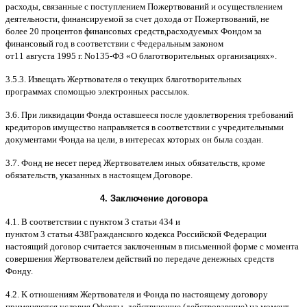
расходы
,
связанные с поступлением Пожертвований и осуществлением
деятельности
,
финансируемой за счет дохода от Пожертвований
,
не
более
20
процентов финансовых средств
,
расходуемых Фондом за
финансовый год в соответствии с Федеральным законом
от
11
августа
1995
г
.
No
135-
ФЗ
«
О благотворительных организациях
».
3.5.3.
Извещать Жертвователя
o
текущих благотворительных
программах
c
помощью электронных рассылок
.
3.6.
При ликвидации Фонда оставшееся после удовлетворения требований
кредиторов имущество направляется в соответствии с учредительными
документами Фонда на цели
,
в интересах которых он была создан
.
3.7.
Фонд не несет перед Жертвователем иных обязательств
,
кроме
обязательств
,
указанных в настоящем Договоре
.
4.
Заключение договора
4.1. B
соответствии с пунктом
3
статьи
434
и
пунктом
3
статьи
438
Гражданского кодекса Российской Федерации
настоящий договор считается заключенным в письменной форме
c
момента
совершения Жертвователем действий по передаче денежных средств
Фонду
.
4.2. K
отношениям Жертвователя и Фонда по настоящему договору
применяются условия Оферты
,
действующие
(
действовавшие
)
на момент