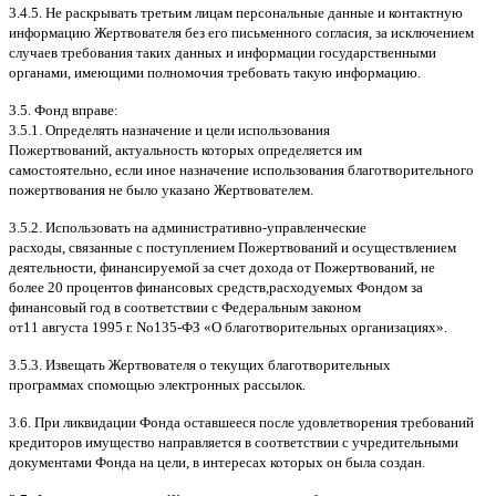
3.4.5.
Не раскрывать третьим лицам персональные данные и контактную
информацию Жертвователя без его письменного согласия
,
за исключением
случаев требования таких данных и информации государственными
органами
,
имеющими полномочия требовать такую информацию
.
3.5.
Фонд вправе
:
3.5.1.
Определять назначение и цели использования
Пожертвований
,
актуальность которых определяется им
самостоятельно
,
если иное назначение использования благотворительного
пожертвования не было указано Жертвователем
.
3.5.2.
Использовать на административно
-
управленческие
расходы
,
связанные с поступлением Пожертвований и осуществлением
деятельности
,
финансируемой за счет дохода от Пожертвований
,
не
более
20
процентов финансовых средств
,
расходуемых Фондом за
финансовый год в соответствии с Федеральным законом
от
11
августа
1995
г
.
No
135-
ФЗ
«
О благотворительных организациях
».
3.5.3.
Извещать Жертвователя
o
текущих благотворительных
программах
c
помощью электронных рассылок
.
3.6.
При ликвидации Фонда оставшееся после удовлетворения требований
кредиторов имущество направляется в соответствии с учредительными
документами Фонда на цели
,
в интересах которых он была создан
.