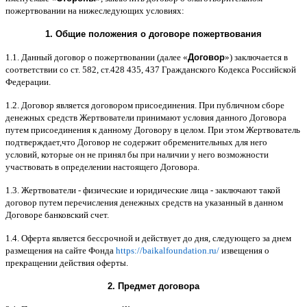
пожертвовании на нижеследующих условиях
:
1.
Общие положения
o
договоре пожертвования
1.1.
Данный договор о пожертвовании
(
далее
«
Договор
»)
заключается в
соответствии со ст
. 582,
ст
.428 435, 437
Гражданского Кодекса Российской
Федерации
.
1.2.
Договор является договором присоединения
.
При публичном сборе
денежных средств Жертвователи принимают условия данного Договора
путем присоединения к данному Договору в целом
.
При этом Жертвователь
подтверждает
,
что Договор не содержит обременительных для него
условий
,
которые он не принял бы при наличии у него возможности
участвовать в определении настоящего Договора
.
1.3.
Жертвователи
-
физические и юридические лица
-
заключают такой
договор путем перечисления денежных средств на указанный в данном
Договоре банковский счет
.
1.4.
Оферта является бессрочной и действует до дня
,
следующего за днем
размещения на сайте Фонда
https://baikalfoundation.ru/
извещения о
прекращении действия оферты
.
2.
Предмет договора