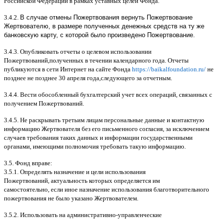
Российской Федерации в рамках уставных целей Фонда
.
3.4.2.
В случае отмены Пожертвования вернуть Пожертвование
Жертвователю, в размере полученных денежных средств на ту же
банковскую карту, с которой было произведено Пожертвование.
3.4.3.
Опубликовать отчеты о целевом использовании
Пожертвований
,
полученных в течении календарного года
.
Отчеты
публикуются в сети Интернет на сайте Фонда
https://baikalfoundation.ru/
не
позднее не позднее
30
апреля года
,
следующего за отчетным
.
3.4.4.
Вести обособленный бухгалтерский учет всех операций
,
связанных с
получением Пожертвований
.
3.4.5.
Не раскрывать третьим лицам персональные данные и контактную
информацию Жертвователя без его письменного согласия
,
за исключением
случаев требования таких данных и информации государственными
органами
,
имеющими полномочия требовать такую информацию
.
3.5.
Фонд вправе
:
3.5.1.
Определять назначение и цели использования
Пожертвований
,
актуальность которых определяется им
самостоятельно
,
если иное назначение использования благотворительного
пожертвования не было указано Жертвователем
.
3.5.2.
Использовать на административно
-
управленческие