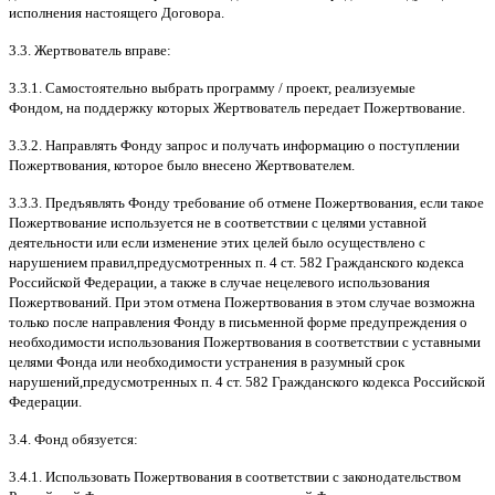
исполнения настоящего Договора
.
3.3.
Жертвователь вправе
:
3.3.1.
Самостоятельно выбрать программу
/
проект
,
реализуемые
Фондом
,
на поддержку которых Жертвователь передает Пожертвование
.
3.3.2.
Направлять Фонду запрос и получать информацию о поступлении
Пожертвования
,
которое было внесено Жертвователем
.
3.3.3.
Предъявлять Фонду требование об отмене Пожертвования
,
если такое
Пожертвование используется не в соответствии с целями уставной
деятельности или если изменение этих целей было осуществлено с
нарушением правил
,
предусмотренных п
. 4
ст
. 582
Гражданского кодекса
Российской Федерации
,
а также в случае нецелевого использования
Пожертвований
.
При этом отмена Пожертвования в этом случае возможна
только после направления Фонду в письменной форме предупреждения о
необходимости использования Пожертвования в соответствии с уставными
целями Фонда или необходимости устранения в разумный срок
нарушений
,
предусмотренных п
. 4
ст
. 582
Гражданского кодекса Российской
Федерации
.
3.4.
Фонд обязуется
:
3.4.1.
Использовать Пожертвования в соответствии с законодательством