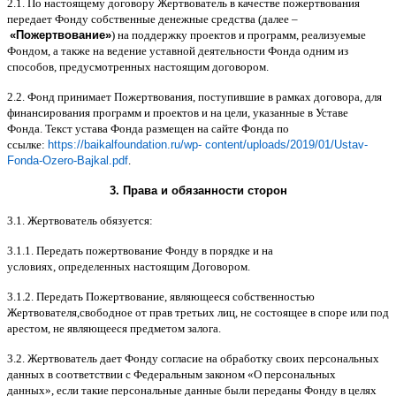
2.1.
По настоящему договору Жертвователь в качестве пожертвования
передает Фонду собственные денежные средства
(
далее
–
«
Пожертвование
»
)
на поддержку проектов и программ
,
реализуемые
Фондом
,
а также на ведение уставной деятельности Фонда одним из
способов
,
предусмотренных настоящим договором
.
2.2.
Фонд принимает Пожертвования
,
поступившие в рамках договора
,
для
финансирования программ и проектов и на цели
,
указанные в Уставе
Фонда
.
Текст устава Фонда размещен на сайте Фонда по
ссылке
:
https://baikalfoundation.ru/wp- content/uploads/2019/01/Ustav-
Fonda-Ozero-Bajkal.pdf
.
3.
Права и обязанности сторон
3.1.
Жертвователь обязуется
:
3.1.1.
Передать пожертвование Фонду в порядке и на
условиях
,
определенных настоящим Договором
.
3.1.2.
Передать Пожертвование
,
являющееся собственностью
Жертвователя
,
свободное от прав третьих лиц
,
не состоящее в споре или под
арестом
,
не являющееся предметом залога
.
3.2.
Жертвователь дает Фонду согласие на обработку своих персональных
данных в соответствии с Федеральным законом
«
О персональных
данных
»,
если такие персональные данные были переданы Фонду в целях