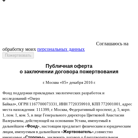
Соглашаюсь на
обработку моих
персональных данных
Публичная оферта
о заключении договора пожертвования
г
.
Москва
«05»
декабря
2016
г
.
Фонд поддержки прикладных экологических разработок и
исследований
«
Озеро
Байкал
»,
ОГРН
1167700073331,
ИНН
7720359910,
КПП
772001001,
адрес
места нахождения
: 111399,
г
.
Москва
,
Федеративный проспект
,
д
. 5,
корп
.
1,
пом
. 1,
ком
. 5,
в лице Генерального директора Цветковой Анастасии
Валерьевны
,
действующей на основании Устава
,
именуемый в
дальнейшем
«
Фонд
»,
настоящим предлагает физическим и юридическим
лицам
,
именуемым в дальнейшем
«
Жертвователь
»,
совместно
именуемые
«
Стороны
»,
заключить договор
o
благотворительном