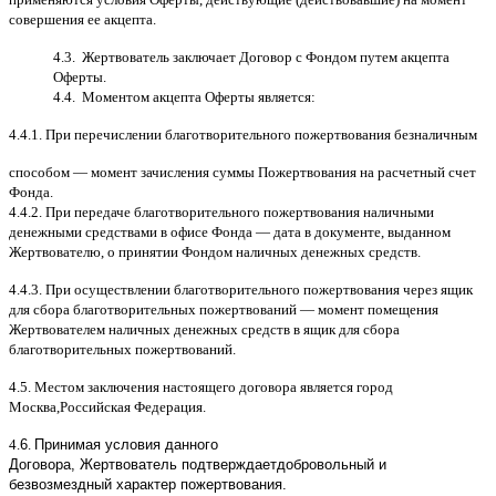
совершения ее акцепта
.
4.3.
Жертвователь заключает Договор
c
Фондом путем акцепта
Оферты
.
4.4.
Моментом акцепта Оферты является
:
4.4.1.
При перечислении благотворительного пожертвования безналичным
способом
—
момент зачисления суммы Пожертвования на расчетный счет
Фонда
.
4.4.2.
При передаче благотворительного пожертвования наличными
денежными средствами в офисе Фонда
—
дата в документе
,
выданном
Жертвователю
,
o
принятии Фондом наличных денежных средств
.
4.4.3.
При осуществлении благотворительного пожертвования через ящик
для сбора благотворительных пожертвований
—
момент помещения
Жертвователем наличных денежных средств в ящик для сбора
благотворительных пожертвований
.
4.5.
Местом заключения настоящего договора является город
Москва
,
Российская Федерация
.
4.
6
.
Принимая условия данного
Договора,
Жертвователь
подтверждает
добровольный и
безвозмездный характер пожертвования
.