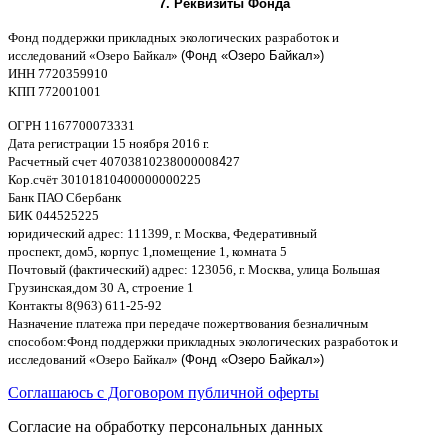
7.
Реквизиты Фонда
Фонд поддержки прикладных экологических разработок и
исследований
«
Озеро Байкал
»
(Фонд «Озеро Байкал»)
ИНН
7720359910
K
ПП
772001001
ОГРН
1167700073331
Дата регистрации
15
ноября
2016
г
.
Расчетный счет
40703810238000008
4
27
Кор
.
счёт
30101810400000000225
Банк ПАО Сбербанк
БИК
044525225
юридический адрес
: 111399,
г
.
Москва
,
Федеративный
проспект
,
дом
5,
корпус
1,
помещение
1,
комната
5
Почтовый
(
фактический
)
адрес
: 123056,
г
.
Москва
,
улица Большая
Грузинская
,
дом
30
А
,
строение
1
Контакты
8(963) 611-25-92
Назначение платежа при передаче пожертвования безналичным
способом
:
Фонд поддержки прикладных экологических разработок и
исследований
«
Озеро Байкал
»
(Фонд «Озеро Байкал»)
Соглашаюсь с Договором публичной оферты
Согласие на обработку персональных данных