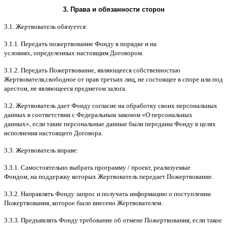
3.
Права и обязанности сторон
3.1.
Жертвователь обязуется
:
3.1.1.
Передать пожертвование Фонду в порядке и на
условиях
,
определенных настоящим Договором
.
3.1.2.
Передать Пожертвование
,
являющееся собственностью
Жертвователя
,
свободное от прав третьих лиц
,
не состоящее в споре или под
арестом
,
не являющееся предметом залога
.
3.2.
Жертвователь дает Фонду согласие на обработку своих персональных
данных в соответствии с Федеральным законом
«
О персональных
данных
»,
если такие персональные данные были переданы Фонду в целях
исполнения настоящего Договора
.
3.3.
Жертвователь вправе
:
3.3.1.
Самостоятельно выбрать программу
/
проект
,
реализуемые
Фондом
,
на поддержку которых Жертвователь передает Пожертвование
.
3.3.2.
Направлять Фонду запрос и получать информацию о поступлении
Пожертвования
,
которое было внесено Жертвователем
.
3.3.3.
Предъявлять Фонду требование об отмене Пожертвования
,
если такое