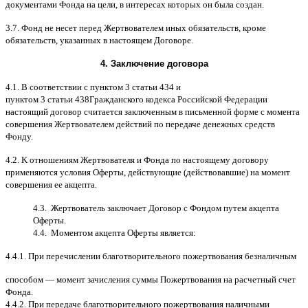
документами Фонда на цели
,
в интересах которых он была создан
.
3.7.
Фонд не несет перед Жертвователем иных обязательств
,
кроме
обязательств
,
указанных в настоящем Договоре
.
4.
Заключение договора
4.1. B
соответствии с пунктом
3
статьи
434
и
пунктом
3
статьи
438
Гражданского кодекса Российской Федерации
настоящий договор считается заключенным в письменной форме
c
момента
совершения Жертвователем действий по передаче денежных средств
Фонду
.
4.2. K
отношениям Жертвователя и Фонда по настоящему договору
применяются условия Оферты
,
действующие
(
действовавшие
)
на момент
совершения ее акцепта
.
4.3.
Жертвователь заключает Договор
c
Фондом путем акцепта
Оферты
.
4.4.
Моментом акцепта Оферты является
:
4.4.1.
При перечислении благотворительного пожертвования безналичным
способом
—
момент зачисления суммы Пожертвования на расчетный счет
Фонда
.
4.4.2.
При передаче благотворительного пожертвования наличными