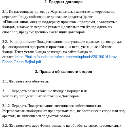
2.
Предмет договора
2.1.
По настоящему договору Жертвователь в качестве пожертвования
передает Фонду собственные денежные средства
(
далее
–
«
Пожертвование
»
)
на поддержку проектов и программ
,
реализуемые
Фондом
,
а также на ведение уставной деятельности Фонда одним из
способов
,
предусмотренных настоящим договором
.
2.2.
Фонд принимает Пожертвования
,
поступившие в рамках договора
,
для
финансирования программ и проектов и на цели
,
указанные в Уставе
Фонда
.
Текст устава Фонда размещен на сайте Фонда по
ссылке
:
https://baikalfoundation.ru/wp- content/uploads/2019/01/Ustav-
Fonda-Ozero-Bajkal.pdf
.
3.
Права и обязанности сторон
3.1.
Жертвователь обязуется
:
3.1.1.
Передать пожертвование Фонду в порядке и на
условиях
,
определенных настоящим Договором
.
3.1.2.
Передать Пожертвование
,
являющееся собственностью
Жертвователя
,
свободное от прав третьих лиц
,
не состоящее в споре или под
арестом
,
не являющееся предметом залога
.
3.2.
Жертвователь дает Фонду согласие на обработку своих персональных