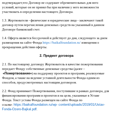
подтверждает
,
что Договор не содержит обременительных для него
условий
,
которые он не принял бы при наличии у него возможности
участвовать в определении настоящего Договора
.
1.3.
Жертвователи
-
физические и юридические лица
-
заключают такой
договор путем перечисления денежных средств на указанный в данном
Договоре банковский счет
.
1.4.
Оферта является бессрочной и действует до дня
,
следующего за днем
размещения на сайте Фонда
https://baikalfoundation.ru/
извещения о
прекращении действия оферты
.
2.
Предмет договора
2.1.
По настоящему договору Жертвователь в качестве пожертвования
передает Фонду собственные денежные средства
(
далее
–
«
Пожертвование
»
)
на поддержку проектов и программ
,
реализуемые
Фондом
,
а также на ведение уставной деятельности Фонда одним из
способов
,
предусмотренных настоящим договором
.
2.2.
Фонд принимает Пожертвования
,
поступившие в рамках договора
,
для
финансирования программ и проектов и на цели
,
указанные в Уставе
Фонда
.
Текст устава Фонда размещен на сайте Фонда по
ссылке
:
https://baikalfoundation.ru/wp- content/uploads/2019/01/Ustav-
Fonda-Ozero-Bajkal.pdf
.