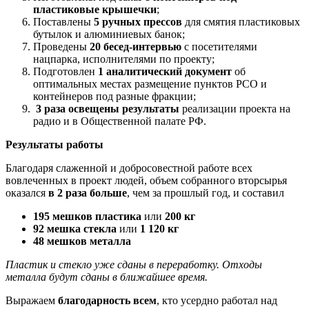
пластиковые крышечки
;
Поставлены
5 ручных прессов
для смятия пластиковых
бутылок и алюминиевых банок;
Проведены
20
бесед-интервью
с посетителями
нацпарка, исполнителями по проекту;
Подготовлен
1
аналитический документ
об
оптимальных местах размещение пунктов РСО и
контейнеров под разные фракции;
3 раза освещены результаты
реализации проекта на
радио и в Общественной палате РФ.
Результаты работы
Благодаря слаженной и добросовестной работе всех
вовлеченных в проект людей, объем собранного вторсырья
оказался
в 2 раза больше
, чем за прошлый год, и составил
195 мешков пластика
или
200 кг
92 мешка стекла
или
1 120 кг
48 мешков металла
Пластик и стекло уже сданы в переработку. Отходы
металла будут сданы в ближайшее время.
Выражаем
благодарность всем
, кто усердно работал над