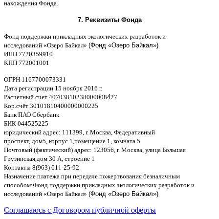
нахождения Фонда
.
7.
Реквизиты Фонда
Фонд поддержки прикладных экологических разработок и
исследований
«
Озеро Байкал
»
(Фонд «Озеро Байкал»)
ИНН
7720359910
K
ПП
772001001
ОГРН
1167700073331
Дата регистрации
15
ноября
2016
г
.
Расчетный счет
40703810238000008
4
27
Кор
.
счёт
30101810400000000225
Банк ПАО Сбербанк
БИК
044525225
юридический адрес
: 111399,
г
.
Москва
,
Федеративный
проспект
,
дом
5,
корпус
1,
помещение
1,
комната
5
Почтовый
(
фактический
)
адрес
: 123056,
г
.
Москва
,
улица Большая
Грузинская
,
дом
30
А
,
строение
1
Контакты
8(963) 611-25-92
Назначение платежа при передаче пожертвования безналичным
способом
:
Фонд поддержки прикладных экологических разработок и
исследований
«
Озеро Байкал
»
(Фонд «Озеро Байкал»)
Соглашаюсь с Договором публичной оферты