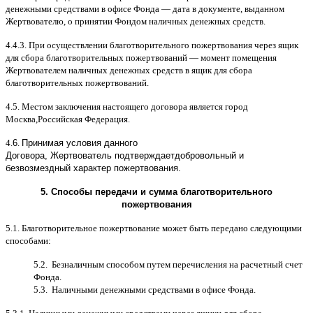
денежными средствами в офисе Фонда
—
дата в документе
,
выданном
Жертвователю
,
o
принятии Фондом наличных денежных средств
.
4.4.3.
При осуществлении благотворительного пожертвования через ящик
для сбора благотворительных пожертвований
—
момент помещения
Жертвователем наличных денежных средств в ящик для сбора
благотворительных пожертвований
.
4.5.
Местом заключения настоящего договора является город
Москва
,
Российская Федерация
.
4.
6
.
Принимая условия данного
Договора,
Жертвователь
подтверждает
добровольный и
безвозмездный характер пожертвования
.
5.
Способы передачи и сумма благотворительного
пожертвования
5.1.
Благотворительное пожертвование может быть передано следующими
способами
:
5.2.
Безналичным способом путем перечисления на расчетный счет
Фонда
.
5.3.
Наличными денежными средствами в офисе Фонда
.