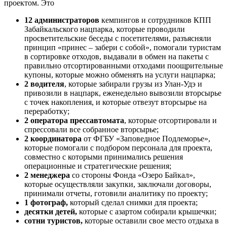
проектом. Это
12 администраторов
кемпингов и сотрудников КПП
Забайкальского нацпарка, которые проводили
просветительские беседы с посетителями, разъясняли
принцип «принес – забери с собой», помогали туристам
в сортировке отходов, выдавали в обмен на пакеты с
правильно отсортированными отходами поощрительные
купоны, которые можно обменять на услуги нацпарка;
2 водителя
, которые забирали грузы из Улан-Удэ и
привозили в нацпарк, еженедельно вывозили вторсырье
с точек накопления, и которые отвезут вторсырье на
переработку;
2 оператора прессавтомата
, которые отсортировали и
спрессовали все собранное вторсырье;
2 координатора
от ФГБУ «Заповедное Подлеморье»,
которые помогали с подбором персонала для проекта,
совместно с которыми принимались решения
операционные и стратегические решения;
2 менеджера
со стороны Фонда «Озеро Байкал»,
которые осуществляли закупки, заключали договоры,
принимали отчеты, готовили аналитику по проекту;
1 фотограф,
который сделал снимки для проекта;
десятки детей,
которые с азартом собирали крышечки;
сотни туристов,
которые оставили свое место отдыха в