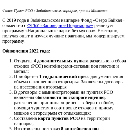
Фото: Пункт РСО в Забайкальском нацпарке, причал Монахово
С 2019 года в Забайкальском нацпарке Фонд «Озеро Байкал»
совместно с
ФГБУ «Заповедное Подлеморье»
реализует
программу «Национальные парки без мусора». Ежегодно,
получая опыт и изучая лучшие практики, мы модернизируем
программу.
Обновления 2022 года:
Открыты
4 дополнительных пункта
раздельного сбора
отходов (РСО) контейнерами-сетками под пластик и
металл;
Приобретен
1
гидравлический пресс
для уменьшения
объема накопленного вторсырья. Заключены договоры
на прессования вторсырья.
В договоры с администраторами на пунктах РСО
включены
обязанности по экопросвещению,
разъяснение принципа «принес – забери с собой»,
помощи туристам в сортировке отходов и приему
мешков с вторсырьем от отдыхающих;
Составлена
карта пунктов РСО
на территории
нацпарка;
Изготовлены под заказ
8 контейнеров под