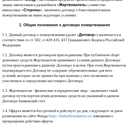
лицам
,
именуемым в дальнейшем
«
Жертвователь
»,
совместно
именуемые
«
Стороны
»,
заключить договор
o
благотворительном
пожертвовании на нижеследующих условиях
:
1.
Общие положения
o
договоре пожертвования
1.1.
Данный договор о пожертвовании
(
далее
«
Договор
»)
заключается в
соответствии со ст
. 582,
ст
.428 435, 437
Гражданского Кодекса Российской
Федерации
.
1.2.
Договор является договором присоединения
.
При публичном сборе
денежных средств Жертвователи принимают условия данного Договора
путем присоединения к данному Договору в целом
.
При этом Жертвователь
подтверждает
,
что Договор не содержит обременительных для него
условий
,
которые он не принял бы при наличии у него возможности
участвовать в определении настоящего Договора
.
1.3.
Жертвователи
-
физические и юридические лица
-
заключают такой
договор путем перечисления денежных средств на указанный в данном
Договоре банковский счет
.
1.4.
Оферта является бессрочной и действует до дня
,
следующего за днем
размещения на сайте Фонда
https://baikalfoundation.ru/
извещения о
прекращении действия оферты
.