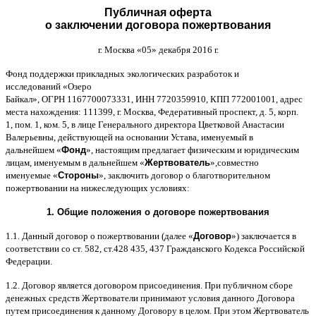
Публичная оферта
о заключении договора пожертвования
г
.
Москва
«05»
декабря
2016
г
.
Фонд поддержки прикладных экологических разработок и
исследований
«
Озеро
Байкал
»,
ОГРН
1167700073331,
ИНН
7720359910,
КПП
772001001,
адрес
места нахождения
: 111399,
г
.
Москва
,
Федеративный проспект
,
д
. 5,
корп
.
1,
пом
. 1,
ком
. 5,
в лице Генерального директора Цветковой Анастасии
Валерьевны
,
действующей на основании Устава
,
именуемый в
дальнейшем
«
Фонд
»,
настоящим предлагает физическим и юридическим
лицам
,
именуемым в дальнейшем
«
Жертвователь
»,
совместно
именуемые
«
Стороны
»,
заключить договор
o
благотворительном
пожертвовании на нижеследующих условиях
:
1.
Общие положения
o
договоре пожертвования
1.1.
Данный договор о пожертвовании
(
далее
«
Договор
»)
заключается в
соответствии со ст
. 582,
ст
.428 435, 437
Гражданского Кодекса Российской
Федерации
.
1.2.
Договор является договором присоединения
.
При публичном сборе
денежных средств Жертвователи принимают условия данного Договора
путем присоединения к данному Договору в целом
.
При этом Жертвователь