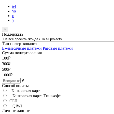
tel
vk
o
y
×
Поддержать
Тип пожертвования
Ежемесячные платежи
Разовые платежи
Сумма пожертвования
100
₽
300
₽
500
₽
1000
₽
₽
Способ оплаты
Банковская карта
Банковская карта Тинькофф
СБП
QIWI
Личные данные