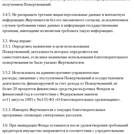
получением Пожертвований
.
3.4.5.
Не раскрывать третьим лицам персональные данные и контактную
информацию Жертвователя без его письменного согласия
,
за исключением
случаев требования таких данных и информации государственными
органами
,
имеющими полномочия требовать такую информацию
.
3.5.
Фонд вправе
:
3.5.1.
Определять назначение и цели использования
Пожертвований
,
актуальность которых определяется им
самостоятельно
,
если иное назначение использования благотворительного
пожертвования не было указано Жертвователем
.
3.5.2.
Использовать на административно
-
управленческие
расходы
,
связанные с поступлением Пожертвований и осуществлением
деятельности
,
финансируемой за счет дохода от Пожертвований
,
не
более
20
процентов финансовых средств
,
расходуемых Фондом за
финансовый год в соответствии с Федеральным законом
от
11
августа
1995
г
.
No
135-
ФЗ
«
О благотворительных организациях
».
3.5.3.
Извещать Жертвователя
o
текущих благотворительных
программах
c
помощью электронных рассылок
.
3.6.
При ликвидации Фонда оставшееся после удовлетворения требований
кредиторов имущество направляется в соответствии с учредительными