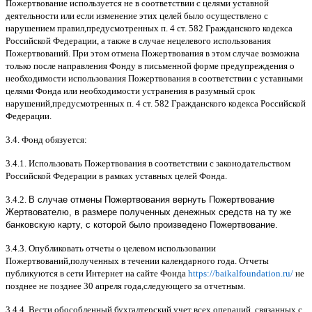
Пожертвование используется не в соответствии с целями уставной
деятельности или если изменение этих целей было осуществлено с
нарушением правил
,
предусмотренных п
. 4
ст
. 582
Гражданского кодекса
Российской Федерации
,
а также в случае нецелевого использования
Пожертвований
.
При этом отмена Пожертвования в этом случае возможна
только после направления Фонду в письменной форме предупреждения о
необходимости использования Пожертвования в соответствии с уставными
целями Фонда или необходимости устранения в разумный срок
нарушений
,
предусмотренных п
. 4
ст
. 582
Гражданского кодекса Российской
Федерации
.
3.4.
Фонд обязуется
:
3.4.1.
Использовать Пожертвования в соответствии с законодательством
Российской Федерации в рамках уставных целей Фонда
.
3.4.2.
В случае отмены Пожертвования вернуть Пожертвование
Жертвователю, в размере полученных денежных средств на ту же
банковскую карту, с которой было произведено Пожертвование.
3.4.3.
Опубликовать отчеты о целевом использовании
Пожертвований
,
полученных в течении календарного года
.
Отчеты
публикуются в сети Интернет на сайте Фонда
https://baikalfoundation.ru/
не
позднее не позднее
30
апреля года
,
следующего за отчетным
.
3.4.4.
Вести обособленный бухгалтерский учет всех операций
,
связанных с