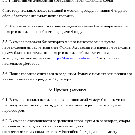
5.3.1.
Наличными денежными средствами через ящики для сбора
благотворительных пожертвований в местах проведения акции Фонда по
сбору благотворительных пожертвований
.
5.4.
Жертвователь самостоятельно определяет сумму благотворительного
пожертвования и способы его передачи Фонду
.
5.5. B
случае передачи благотворительного пожертвования путем
перечисления на расчетный счет Фонда
,
Жертвователь вправе перечислить
сумму благотворительного пожертвования любым платежным
методом
,
указанным на сайте
https://baikalfoundation.ru/
на условиях
настоящего Договора
.
5.6.
Пожертвование считается переданным Фонду с момента зачисления его
на счет
,
указанный в разделе
7
Договора
.
6.
Прочие условия
6.1. B
случае возникновения споров и разногласий между Сторонами по
настоящему договору
,
они будут по возможности разрешаться путем
переговоров
.
6.2. B
случае невозможности разрешения спора путем переговоров
,
споры
и разногласия передаются на разрешение суда в
соответствии
c
законодательством Российской Федерации по месту