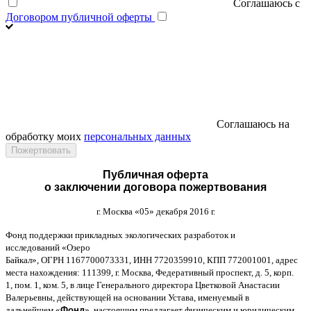
Соглашаюсь с
Договором публичной оферты
Соглашаюсь на
обработку моих
персональных данных
Публичная оферта
о заключении договора пожертвования
г
.
Москва
«05»
декабря
2016
г
.
Фонд поддержки прикладных экологических разработок и
исследований
«
Озеро
Байкал
»,
ОГРН
1167700073331,
ИНН
7720359910,
КПП
772001001,
адрес
места нахождения
: 111399,
г
.
Москва
,
Федеративный проспект
,
д
. 5,
корп
.
1,
пом
. 1,
ком
. 5,
в лице Генерального директора Цветковой Анастасии
Валерьевны
,
действующей на основании Устава
,
именуемый в
дальнейшем
«
Фонд
»,
настоящим предлагает физическим и юридическим