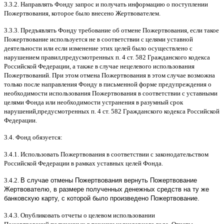
3.3.2.
Направлять Фонду запрос и получать информацию о поступлении
Пожертвования
,
которое было внесено Жертвователем
.
3.3.3.
Предъявлять Фонду требование об отмене Пожертвования
,
если такое
Пожертвование используется не в соответствии с целями уставной
деятельности или если изменение этих целей было осуществлено с
нарушением правил
,
предусмотренных п
. 4
ст
. 582
Гражданского кодекса
Российской Федерации
,
а также в случае нецелевого использования
Пожертвований
.
При этом отмена Пожертвования в этом случае возможна
только после направления Фонду в письменной форме предупреждения о
необходимости использования Пожертвования в соответствии с уставными
целями Фонда или необходимости устранения в разумный срок
нарушений
,
предусмотренных п
. 4
ст
. 582
Гражданского кодекса Российской
Федерации
.
3.4.
Фонд обязуется
:
3.4.1.
Использовать Пожертвования в соответствии с законодательством
Российской Федерации в рамках уставных целей Фонда
.
3.4.2.
В случае отмены Пожертвования вернуть Пожертвование
Жертвователю, в размере полученных денежных средств на ту же
банковскую карту, с которой было произведено Пожертвование.
3.4.3.
Опубликовать отчеты о целевом использовании