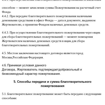
способом
—
момент зачисления суммы Пожертвования на расчетный счет
Фонда
.
4.4.2.
При передаче благотворительного пожертвования наличными
денежными средствами в офисе Фонда
—
дата в документе
,
выданном
Жертвователю
,
o
принятии Фондом наличных денежных средств
.
4.4.3.
При осуществлении благотворительного пожертвования через ящик
для сбора благотворительных пожертвований
—
момент помещения
Жертвователем наличных денежных средств в ящик для сбора
благотворительных пожертвований
.
4.5.
Местом заключения настоящего договора является город
Москва
,
Российская Федерация
.
4.
6
.
Принимая условия данного
Договора,
Жертвователь
подтверждает
добровольный и
безвозмездный характер пожертвования
.
5.
Способы передачи и сумма благотворительного
пожертвования
5.1.
Благотворительное пожертвование может быть передано следующими
способами
: