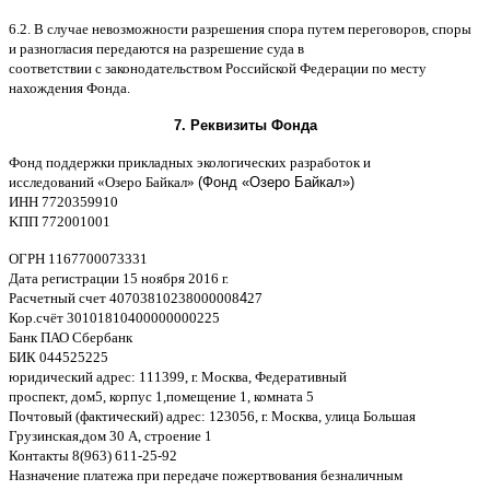
6.2. B
случае невозможности разрешения спора путем переговоров
,
споры
и разногласия передаются на разрешение суда в
соответствии
c
законодательством Российской Федерации по месту
нахождения Фонда
.
7.
Реквизиты Фонда
Фонд поддержки прикладных экологических разработок и
исследований
«
Озеро Байкал
»
(Фонд «Озеро Байкал»)
ИНН
7720359910
K
ПП
772001001
ОГРН
1167700073331
Дата регистрации
15
ноября
2016
г
.
Расчетный счет
40703810238000008
4
27
Кор
.
счёт
30101810400000000225
Банк ПАО Сбербанк
БИК
044525225
юридический адрес
: 111399,
г
.
Москва
,
Федеративный
проспект
,
дом
5,
корпус
1,
помещение
1,
комната
5
Почтовый
(
фактический
)
адрес
: 123056,
г
.
Москва
,
улица Большая
Грузинская
,
дом
30
А
,
строение
1
Контакты
8(963) 611-25-92
Назначение платежа при передаче пожертвования безналичным