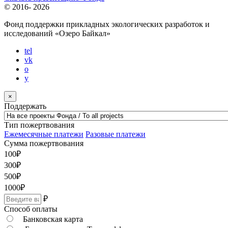
© 2016-
2026
Фонд поддержки прикладных экологических разработок и
исследований
«Озеро Байкал»
tel
vk
o
y
×
Поддержать
Тип пожертвования
Ежемесячные платежи
Разовые платежи
Сумма пожертвования
100
₽
300
₽
500
₽
1000
₽
₽
Способ оплаты
Банковская карта