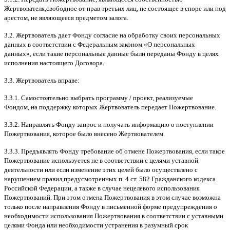
Жертвователя
,
свободное от прав третьих лиц
,
не состоящее в споре или под
арестом
,
не являющееся предметом залога
.
3.2.
Жертвователь дает Фонду согласие на обработку своих персональных
данных в соответствии с Федеральным законом
«
О персональных
данных
»,
если такие персональные данные были переданы Фонду в целях
исполнения настоящего Договора
.
3.3.
Жертвователь вправе
:
3.3.1.
Самостоятельно выбрать программу
/
проект
,
реализуемые
Фондом
,
на поддержку которых Жертвователь передает Пожертвование
.
3.3.2.
Направлять Фонду запрос и получать информацию о поступлении
Пожертвования
,
которое было внесено Жертвователем
.
3.3.3.
Предъявлять Фонду требование об отмене Пожертвования
,
если такое
Пожертвование используется не в соответствии с целями уставной
деятельности или если изменение этих целей было осуществлено с
нарушением правил
,
предусмотренных п
. 4
ст
. 582
Гражданского кодекса
Российской Федерации
,
а также в случае нецелевого использования
Пожертвований
.
При этом отмена Пожертвования в этом случае возможна
только после направления Фонду в письменной форме предупреждения о
необходимости использования Пожертвования в соответствии с уставными
целями Фонда или необходимости устранения в разумный срок