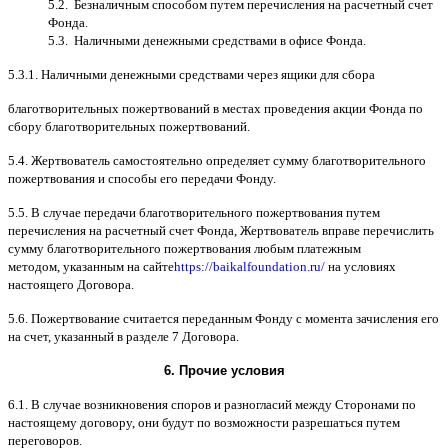
5.2.
Безналичным способом путем перечисления на расчетный счет
Фонда
.
5.3.
Наличными денежными средствами в офисе Фонда
.
5.3.1.
Наличными денежными средствами через ящики для сбора
благотворительных пожертвований в местах проведения акции Фонда по
сбору благотворительных пожертвований
.
5.4.
Жертвователь самостоятельно определяет сумму благотворительного
пожертвования и способы его передачи Фонду
.
5.5. B
случае передачи благотворительного пожертвования путем
перечисления на расчетный счет Фонда
,
Жертвователь вправе перечислить
сумму благотворительного пожертвования любым платежным
методом
,
указанным на сайте
https://baikalfoundation.ru/
на условиях
настоящего Договора
.
5.6.
Пожертвование считается переданным Фонду с момента зачисления его
на счет
,
указанный в разделе
7
Договора
.
6.
Прочие условия
6.1. B
случае возникновения споров и разногласий между Сторонами по
настоящему договору
,
они будут по возможности разрешаться путем
переговоров
.