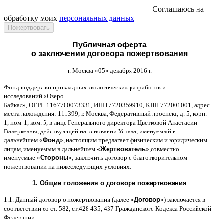
Соглашаюсь на
обработку моих
персональных данных
Публичная оферта
о заключении договора пожертвования
г
.
Москва
«05»
декабря
2016
г
.
Фонд поддержки прикладных экологических разработок и
исследований
«
Озеро
Байкал
»,
ОГРН
1167700073331,
ИНН
7720359910,
КПП
772001001,
адрес
места нахождения
: 111399,
г
.
Москва
,
Федеративный проспект
,
д
. 5,
корп
.
1,
пом
. 1,
ком
. 5,
в лице Генерального директора Цветковой Анастасии
Валерьевны
,
действующей на основании Устава
,
именуемый в
дальнейшем
«
Фонд
»,
настоящим предлагает физическим и юридическим
лицам
,
именуемым в дальнейшем
«
Жертвователь
»,
совместно
именуемые
«
Стороны
»,
заключить договор
o
благотворительном
пожертвовании на нижеследующих условиях
:
1.
Общие положения
o
договоре пожертвования
1.1.
Данный договор о пожертвовании
(
далее
«
Договор
»)
заключается в
соответствии со ст
. 582,
ст
.428 435, 437
Гражданского Кодекса Российской
Федерации
.