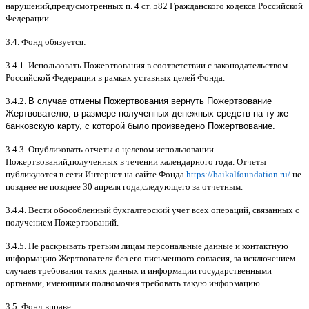
нарушений
,
предусмотренных п
. 4
ст
. 582
Гражданского кодекса Российской
Федерации
.
3.4.
Фонд обязуется
:
3.4.1.
Использовать Пожертвования в соответствии с законодательством
Российской Федерации в рамках уставных целей Фонда
.
3.4.2.
В случае отмены Пожертвования вернуть Пожертвование
Жертвователю, в размере полученных денежных средств на ту же
банковскую карту, с которой было произведено Пожертвование.
3.4.3.
Опубликовать отчеты о целевом использовании
Пожертвований
,
полученных в течении календарного года
.
Отчеты
публикуются в сети Интернет на сайте Фонда
https://baikalfoundation.ru/
не
позднее не позднее
30
апреля года
,
следующего за отчетным
.
3.4.4.
Вести обособленный бухгалтерский учет всех операций
,
связанных с
получением Пожертвований
.
3.4.5.
Не раскрывать третьим лицам персональные данные и контактную
информацию Жертвователя без его письменного согласия
,
за исключением
случаев требования таких данных и информации государственными
органами
,
имеющими полномочия требовать такую информацию
.
3.5.
Фонд вправе
: