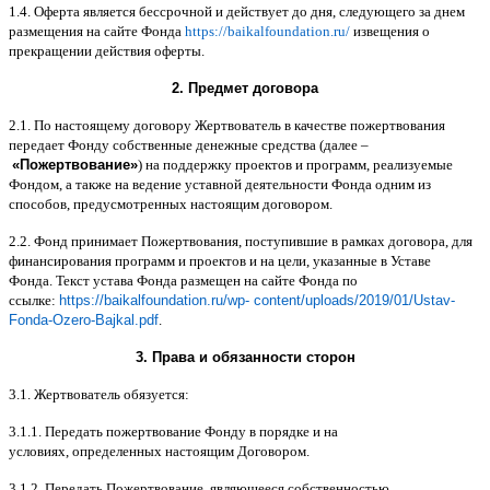
1.4.
Оферта является бессрочной и действует до дня
,
следующего за днем
размещения на сайте Фонда
https://baikalfoundation.ru/
извещения о
прекращении действия оферты
.
2.
Предмет договора
2.1.
По настоящему договору Жертвователь в качестве пожертвования
передает Фонду собственные денежные средства
(
далее
–
«
Пожертвование
»
)
на поддержку проектов и программ
,
реализуемые
Фондом
,
а также на ведение уставной деятельности Фонда одним из
способов
,
предусмотренных настоящим договором
.
2.2.
Фонд принимает Пожертвования
,
поступившие в рамках договора
,
для
финансирования программ и проектов и на цели
,
указанные в Уставе
Фонда
.
Текст устава Фонда размещен на сайте Фонда по
ссылке
:
https://baikalfoundation.ru/wp- content/uploads/2019/01/Ustav-
Fonda-Ozero-Bajkal.pdf
.
3.
Права и обязанности сторон
3.1.
Жертвователь обязуется
:
3.1.1.
Передать пожертвование Фонду в порядке и на
условиях
,
определенных настоящим Договором
.
3.1.2.
Передать Пожертвование
,
являющееся собственностью