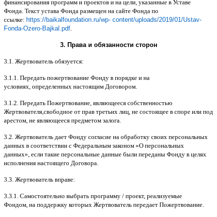
финансирования программ и проектов и на цели
,
указанные в Уставе
Фонда
.
Текст устава Фонда размещен на сайте Фонда по
ссылке
:
https://baikalfoundation.ru/wp- content/uploads/2019/01/Ustav-
Fonda-Ozero-Bajkal.pdf
.
3.
Права и обязанности сторон
3.1.
Жертвователь обязуется
:
3.1.1.
Передать пожертвование Фонду в порядке и на
условиях
,
определенных настоящим Договором
.
3.1.2.
Передать Пожертвование
,
являющееся собственностью
Жертвователя
,
свободное от прав третьих лиц
,
не состоящее в споре или под
арестом
,
не являющееся предметом залога
.
3.2.
Жертвователь дает Фонду согласие на обработку своих персональных
данных в соответствии с Федеральным законом
«
О персональных
данных
»,
если такие персональные данные были переданы Фонду в целях
исполнения настоящего Договора
.
3.3.
Жертвователь вправе
:
3.3.1.
Самостоятельно выбрать программу
/
проект
,
реализуемые
Фондом
,
на поддержку которых Жертвователь передает Пожертвование
.