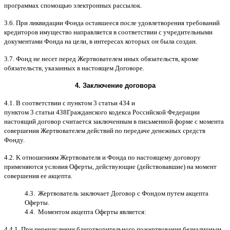
программах
c
помощью электронных рассылок
.
3.6.
При ликвидации Фонда оставшееся после удовлетворения требований
кредиторов имущество направляется в соответствии с учредительными
документами Фонда на цели
,
в интересах которых он была создан
.
3.7.
Фонд не несет перед Жертвователем иных обязательств
,
кроме
обязательств
,
указанных в настоящем Договоре
.
4.
Заключение договора
4.1. B
соответствии с пунктом
3
статьи
434
и
пунктом
3
статьи
438
Гражданского кодекса Российской Федерации
настоящий договор считается заключенным в письменной форме
c
момента
совершения Жертвователем действий по передаче денежных средств
Фонду
.
4.2. K
отношениям Жертвователя и Фонда по настоящему договору
применяются условия Оферты
,
действующие
(
действовавшие
)
на момент
совершения ее акцепта
.
4.3.
Жертвователь заключает Договор
c
Фондом путем акцепта
Оферты
.
4.4.
Моментом акцепта Оферты является
:
4.4.1.
При перечислении благотворительного пожертвования безналичным