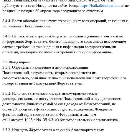
Пожертвований
,
полученных в течении календарного года
.
Отчеты
публикуются в сети Интернет на сайте Фонда
https://baikalfoundation.ru/
не
позднее не позднее
30
апреля года
,
следующего за отчетным
.
3.4.4.
Вести обособленный бухгалтерский учет всех операций
,
связанных с
получением Пожертвований
.
3.4.5.
Не раскрывать третьим лицам персональные данные и контактную
информацию Жертвователя без его письменного согласия
,
за исключением
случаев требования таких данных и информации государственными
органами
,
имеющими полномочия требовать такую информацию
.
3.5.
Фонд вправе
:
3.5.1.
Определять назначение и цели использования
Пожертвований
,
актуальность которых определяется им
самостоятельно
,
если иное назначение использования благотворительного
пожертвования не было указано Жертвователем
.
3.5.2.
Использовать на административно
-
управленческие
расходы
,
связанные с поступлением Пожертвований и осуществлением
деятельности
,
финансируемой за счет дохода от Пожертвований
,
не
более
20
процентов финансовых средств
,
расходуемых Фондом за
финансовый год в соответствии с Федеральным законом
от
11
августа
1995
г
.
No
135-
ФЗ
«
О благотворительных организациях
».
3.5.3.
Извещать Жертвователя
o
текущих благотворительных