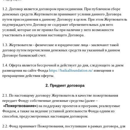
1.2.
Договор является договором присоединения
.
При публичном сборе
денежных средств Жертвователи принимают условия данного Договора
путем присоединения к данному Договору в целом
.
При этом Жертвователь
подтверждает
,
что Договор не содержит обременительных для него
условий
,
которые он не принял бы при наличии у него возможности
участвовать в определении настоящего Договора
.
1.3.
Жертвователи
-
физические и юридические лица
-
заключают такой
договор путем перечисления денежных средств на указанный в данном
Договоре банковский счет
.
1.4.
Оферта является бессрочной и действует до дня
,
следующего за днем
размещения на сайте Фонда
https://baikalfoundation.ru/
извещения о
прекращении действия оферты
.
2.
Предмет договора
2.1.
По настоящему договору Жертвователь в качестве пожертвования
передает Фонду собственные денежные средства
(
далее
–
«
Пожертвование
»
)
на поддержку проектов и программ
,
реализуемые
Фондом
,
а также на ведение уставной деятельности Фонда одним из
способов
,
предусмотренных настоящим договором
.
2.2.
Фонд принимает Пожертвования
,
поступившие в рамках договора
,
для