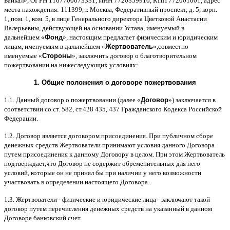
Байкал
»,
ОГРН
1167700073331,
ИНН
7720359910,
КПП
772001001,
адрес
места нахождения
: 111399,
г
.
Москва
,
Федеративный проспект
,
д
. 5,
корп
.
1,
пом
. 1,
ком
. 5,
в лице Генерального директора Цветковой Анастасии
Валерьевны
,
действующей на основании Устава
,
именуемый в
дальнейшем
«
Фонд
»,
настоящим предлагает физическим и юридическим
лицам
,
именуемым в дальнейшем
«
Жертвователь
»,
совместно
именуемые
«
Стороны
»,
заключить договор
o
благотворительном
пожертвовании на нижеследующих условиях
:
1.
Общие положения
o
договоре пожертвования
1.1.
Данный договор о пожертвовании
(
далее
«
Договор
»)
заключается в
соответствии со ст
. 582,
ст
.428 435, 437
Гражданского Кодекса Российской
Федерации
.
1.2.
Договор является договором присоединения
.
При публичном сборе
денежных средств Жертвователи принимают условия данного Договора
путем присоединения к данному Договору в целом
.
При этом Жертвователь
подтверждает
,
что Договор не содержит обременительных для него
условий
,
которые он не принял бы при наличии у него возможности
участвовать в определении настоящего Договора
.
1.3.
Жертвователи
-
физические и юридические лица
-
заключают такой
договор путем перечисления денежных средств на указанный в данном
Договоре банковский счет
.