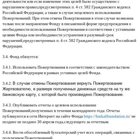
деятельности или если изменение этих целей было осуществлено с
нарушением правил
,
предусмотренных п
. 4
ст
. 582
Гражданского кодекса
Российской Федерации
,
а также в случае нецелевого использования
Пожертвований
.
При этом отмена Пожертвования в этом случае возможна
только после направления Фонду в письменной форме предупреждения о
необходимости использования Пожертвования в соответствии с уставными
целями Фонда или необходимости устранения в разумный срок
нарушений
,
предусмотренных п
. 4
ст
. 582
Гражданского кодекса Российской
Федерации
.
3.4.
Фонд обязуется
:
3.4.1.
Использовать Пожертвования в соответствии с законодательством
Российской Федерации в рамках уставных целей Фонда
.
3.4.2.
В случае отмены Пожертвования вернуть Пожертвование
Жертвователю, в размере полученных денежных средств на ту же
банковскую карту, с которой было произведено Пожертвование.
3.4.3.
Опубликовать отчеты о целевом использовании
Пожертвований
,
полученных в течении календарного года
.
Отчеты
публикуются в сети Интернет на сайте Фонда
https://baikalfoundation.ru/
не
позднее не позднее
30
апреля года
,
следующего за отчетным
.
3.4.4.
Вести обособленный бухгалтерский учет всех операций
,
связанных с
получением Пожертвований
.