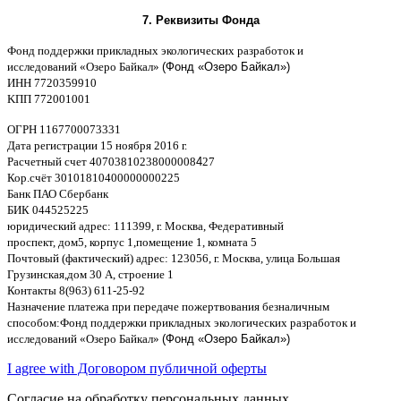
7.
Реквизиты Фонда
Фонд поддержки прикладных экологических разработок и
исследований
«
Озеро Байкал
»
(Фонд «Озеро Байкал»)
ИНН
7720359910
K
ПП
772001001
ОГРН
1167700073331
Дата регистрации
15
ноября
2016
г
.
Расчетный счет
40703810238000008
4
27
Кор
.
счёт
30101810400000000225
Банк ПАО Сбербанк
БИК
044525225
юридический адрес
: 111399,
г
.
Москва
,
Федеративный
проспект
,
дом
5,
корпус
1,
помещение
1,
комната
5
Почтовый
(
фактический
)
адрес
: 123056,
г
.
Москва
,
улица Большая
Грузинская
,
дом
30
А
,
строение
1
Контакты
8(963) 611-25-92
Назначение платежа при передаче пожертвования безналичным
способом
:
Фонд поддержки прикладных экологических разработок и
исследований
«
Озеро Байкал
»
(Фонд «Озеро Байкал»)
I agree with Договором публичной оферты
Согласие на обработку персональных данных