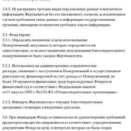
3.4.5.
Не раскрывать третьим лицам персональные данные и контактную
информацию Жертвователя без его письменного согласия
,
за исключением
случаев требования таких данных и информации государственными
органами
,
имеющими полномочия требовать такую информацию
.
3.5.
Фонд вправе
:
3.5.1.
Определять назначение и цели использования
Пожертвований
,
актуальность которых определяется им
самостоятельно
,
если иное назначение использования благотворительного
пожертвования не было указано Жертвователем
.
3.5.2.
Использовать на административно
-
управленческие
расходы
,
связанные с поступлением Пожертвований и осуществлением
деятельности
,
финансируемой за счет дохода от Пожертвований
,
не
более
20
процентов финансовых средств
,
расходуемых Фондом за
финансовый год в соответствии с Федеральным законом
от
11
августа
1995
г
.
No
135-
ФЗ
«
О благотворительных организациях
».
3.5.3.
Извещать Жертвователя
o
текущих благотворительных
программах
c
помощью электронных рассылок
.
3.6.
При ликвидации Фонда оставшееся после удовлетворения требований
кредиторов имущество направляется в соответствии с учредительными
документами Фонда на цели
,
в интересах которых он была создан
.