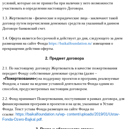
условий
,
которые он не принял бы при наличии у него возможности
участвовать в определении настоящего Договора
.
1.3.
Жертвователи
-
физические и юридические лица
-
заключают такой
договор путем перечисления денежных средств на указанный в данном
Договоре банковский счет
.
1.4.
Оферта является бессрочной и действует до дня
,
следующего за днем
размещения на сайте Фонда
https://baikalfoundation.ru/
извещения о
прекращении действия оферты
.
2.
Предмет договора
2.1.
По настоящему договору Жертвователь в качестве пожертвования
передает Фонду собственные денежные средства
(
далее
–
«
Пожертвование
»
)
на поддержку проектов и программ
,
реализуемые
Фондом
,
а также на ведение уставной деятельности Фонда одним из
способов
,
предусмотренных настоящим договором
.
2.2.
Фонд принимает Пожертвования
,
поступившие в рамках договора
,
для
финансирования программ и проектов и на цели
,
указанные в Уставе
Фонда
.
Текст устава Фонда размещен на сайте Фонда по
ссылке
:
https://baikalfoundation.ru/wp- content/uploads/2019/01/Ustav-
Fonda-Ozero-Bajkal.pdf
.