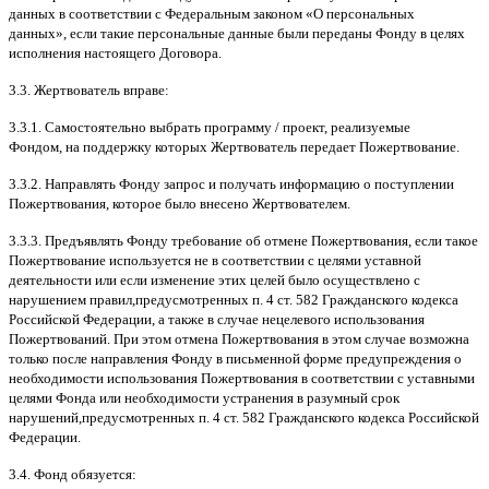
данных в соответствии с Федеральным законом
«
О персональных
данных
»,
если такие персональные данные были переданы Фонду в целях
исполнения настоящего Договора
.
3.3.
Жертвователь вправе
:
3.3.1.
Самостоятельно выбрать программу
/
проект
,
реализуемые
Фондом
,
на поддержку которых Жертвователь передает Пожертвование
.
3.3.2.
Направлять Фонду запрос и получать информацию о поступлении
Пожертвования
,
которое было внесено Жертвователем
.
3.3.3.
Предъявлять Фонду требование об отмене Пожертвования
,
если такое
Пожертвование используется не в соответствии с целями уставной
деятельности или если изменение этих целей было осуществлено с
нарушением правил
,
предусмотренных п
. 4
ст
. 582
Гражданского кодекса
Российской Федерации
,
а также в случае нецелевого использования
Пожертвований
.
При этом отмена Пожертвования в этом случае возможна
только после направления Фонду в письменной форме предупреждения о
необходимости использования Пожертвования в соответствии с уставными
целями Фонда или необходимости устранения в разумный срок
нарушений
,
предусмотренных п
. 4
ст
. 582
Гражданского кодекса Российской
Федерации
.
3.4.
Фонд обязуется
: