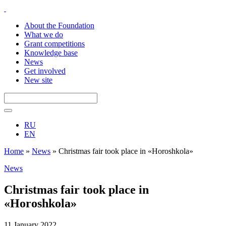
About the Foundation
What we do
Grant competitions
Knowledge base
News
Get involved
New site
RU
EN
Home
»
News
»
Christmas fair took place in «Horoshkola»
News
Christmas fair took place in
«Horoshkola»
11 January 2022