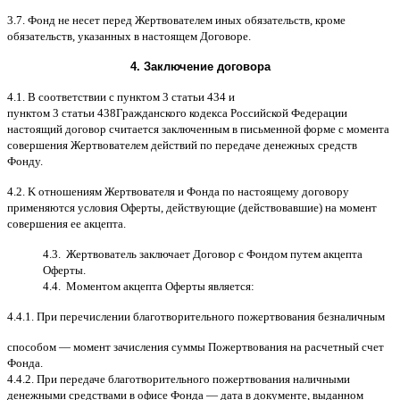
3.7.
Фонд не несет перед Жертвователем иных обязательств
,
кроме
обязательств
,
указанных в настоящем Договоре
.
4.
Заключение договора
4.1. B
соответствии с пунктом
3
статьи
434
и
пунктом
3
статьи
438
Гражданского кодекса Российской Федерации
настоящий договор считается заключенным в письменной форме
c
момента
совершения Жертвователем действий по передаче денежных средств
Фонду
.
4.2. K
отношениям Жертвователя и Фонда по настоящему договору
применяются условия Оферты
,
действующие
(
действовавшие
)
на момент
совершения ее акцепта
.
4.3.
Жертвователь заключает Договор
c
Фондом путем акцепта
Оферты
.
4.4.
Моментом акцепта Оферты является
:
4.4.1.
При перечислении благотворительного пожертвования безналичным
способом
—
момент зачисления суммы Пожертвования на расчетный счет
Фонда
.
4.4.2.
При передаче благотворительного пожертвования наличными
денежными средствами в офисе Фонда
—
дата в документе
,
выданном