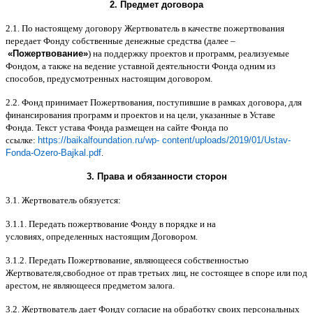
2.
Предмет договора
2.1.
По настоящему договору Жертвователь в качестве пожертвования
передает Фонду собственные денежные средства
(
далее
–
«
Пожертвование
»
)
на поддержку проектов и программ
,
реализуемые
Фондом
,
а также на ведение уставной деятельности Фонда одним из
способов
,
предусмотренных настоящим договором
.
2.2.
Фонд принимает Пожертвования
,
поступившие в рамках договора
,
для
финансирования программ и проектов и на цели
,
указанные в Уставе
Фонда
.
Текст устава Фонда размещен на сайте Фонда по
ссылке
:
https://baikalfoundation.ru/wp- content/uploads/2019/01/Ustav-
Fonda-Ozero-Bajkal.pdf
.
3.
Права и обязанности сторон
3.1.
Жертвователь обязуется
:
3.1.1.
Передать пожертвование Фонду в порядке и на
условиях
,
определенных настоящим Договором
.
3.1.2.
Передать Пожертвование
,
являющееся собственностью
Жертвователя
,
свободное от прав третьих лиц
,
не состоящее в споре или под
арестом
,
не являющееся предметом залога
.
3.2.
Жертвователь дает Фонду согласие на обработку своих персональных