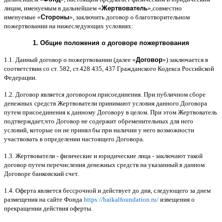
лицам
,
именуемым в дальнейшем
«
Жертвователь
»,
совместно
именуемые
«
Стороны
»,
заключить договор
o
благотворительном
пожертвовании на нижеследующих условиях
:
1.
Общие положения
o
договоре пожертвования
1.1.
Данный договор о пожертвовании
(
далее
«
Договор
»)
заключается в
соответствии со ст
. 582,
ст
.428 435, 437
Гражданского Кодекса Российской
Федерации
.
1.2.
Договор является договором присоединения
.
При публичном сборе
денежных средств Жертвователи принимают условия данного Договора
путем присоединения к данному Договору в целом
.
При этом Жертвователь
подтверждает
,
что Договор не содержит обременительных для него
условий
,
которые он не принял бы при наличии у него возможности
участвовать в определении настоящего Договора
.
1.3.
Жертвователи
-
физические и юридические лица
-
заключают такой
договор путем перечисления денежных средств на указанный в данном
Договоре банковский счет
.
1.4.
Оферта является бессрочной и действует до дня
,
следующего за днем
размещения на сайте Фонда
https://baikalfoundation.ru/
извещения о
прекращении действия оферты
.