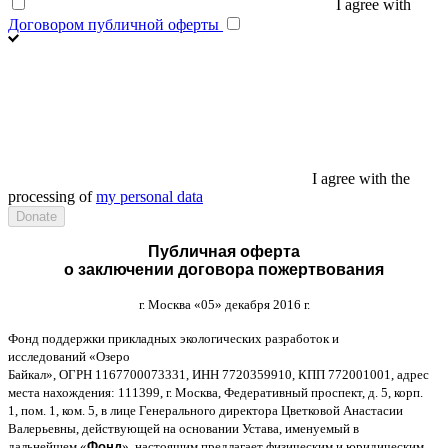
I agree with
Договором публичной оферты
I agree with the
processing of
my personal data
Публичная оферта
о заключении договора пожертвования
г
.
Москва
«05»
декабря
2016
г
.
Фонд поддержки прикладных экологических разработок и
исследований
«
Озеро
Байкал
»,
ОГРН
1167700073331,
ИНН
7720359910,
КПП
772001001,
адрес
места нахождения
: 111399,
г
.
Москва
,
Федеративный проспект
,
д
. 5,
корп
.
1,
пом
. 1,
ком
. 5,
в лице Генерального директора Цветковой Анастасии
Валерьевны
,
действующей на основании Устава
,
именуемый в
дальнейшем
«
Фонд
»,
настоящим предлагает физическим и юридическим