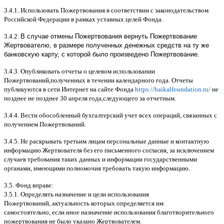
3.4.1.
Использовать Пожертвования в соответствии с законодательством
Российской Федерации в рамках уставных целей Фонда
.
3.4.2.
В случае отмены Пожертвования вернуть Пожертвование
Жертвователю, в размере полученных денежных средств на ту же
банковскую карту, с которой было произведено Пожертвование.
3.4.3.
Опубликовать отчеты о целевом использовании
Пожертвований
,
полученных в течении календарного года
.
Отчеты
публикуются в сети Интернет на сайте Фонда
https://baikalfoundation.ru/
не
позднее не позднее
30
апреля года
,
следующего за отчетным
.
3.4.4.
Вести обособленный бухгалтерский учет всех операций
,
связанных с
получением Пожертвований
.
3.4.5.
Не раскрывать третьим лицам персональные данные и контактную
информацию Жертвователя без его письменного согласия
,
за исключением
случаев требования таких данных и информации государственными
органами
,
имеющими полномочия требовать такую информацию
.
3.5.
Фонд вправе
:
3.5.1.
Определять назначение и цели использования
Пожертвований
,
актуальность которых определяется им
самостоятельно
,
если иное назначение использования благотворительного
пожертвования не было указано Жертвователем
.