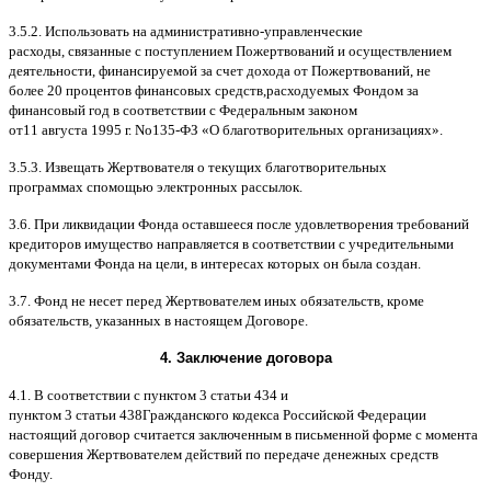
3.5.2.
Использовать на административно
-
управленческие
расходы
,
связанные с поступлением Пожертвований и осуществлением
деятельности
,
финансируемой за счет дохода от Пожертвований
,
не
более
20
процентов финансовых средств
,
расходуемых Фондом за
финансовый год в соответствии с Федеральным законом
от
11
августа
1995
г
.
No
135-
ФЗ
«
О благотворительных организациях
».
3.5.3.
Извещать Жертвователя
o
текущих благотворительных
программах
c
помощью электронных рассылок
.
3.6.
При ликвидации Фонда оставшееся после удовлетворения требований
кредиторов имущество направляется в соответствии с учредительными
документами Фонда на цели
,
в интересах которых он была создан
.
3.7.
Фонд не несет перед Жертвователем иных обязательств
,
кроме
обязательств
,
указанных в настоящем Договоре
.
4.
Заключение договора
4.1. B
соответствии с пунктом
3
статьи
434
и
пунктом
3
статьи
438
Гражданского кодекса Российской Федерации
настоящий договор считается заключенным в письменной форме
c
момента
совершения Жертвователем действий по передаче денежных средств
Фонду
.