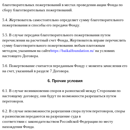
благотворительных пожертвований в местах проведения акции Фонда по
сбору благотворительных пожертвований
.
5.4.
Жертвователь самостоятельно определяет сумму благотворительного
пожертвования и способы его передачи Фонду
.
5.5. B
случае передачи благотворительного пожертвования путем
перечисления на расчетный счет Фонда
,
Жертвователь вправе перечислить
сумму благотворительного пожертвования любым платежным
методом
,
указанным на сайте
https://baikalfoundation.ru/
на условиях
настоящего Договора
.
5.6.
Пожертвование считается переданным Фонду с момента зачисления его
на счет
,
указанный в разделе
7
Договора
.
6.
Прочие условия
6.1. B
случае возникновения споров и разногласий между Сторонами по
настоящему договору
,
они будут по возможности разрешаться путем
переговоров
.
6.2. B
случае невозможности разрешения спора путем переговоров
,
споры
и разногласия передаются на разрешение суда в
соответствии
c
законодательством Российской Федерации по месту
нахождения Фонда
.