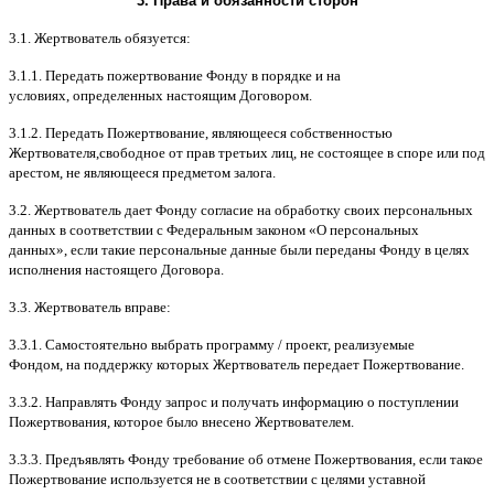
3.
Права и обязанности сторон
3.1.
Жертвователь обязуется
:
3.1.1.
Передать пожертвование Фонду в порядке и на
условиях
,
определенных настоящим Договором
.
3.1.2.
Передать Пожертвование
,
являющееся собственностью
Жертвователя
,
свободное от прав третьих лиц
,
не состоящее в споре или под
арестом
,
не являющееся предметом залога
.
3.2.
Жертвователь дает Фонду согласие на обработку своих персональных
данных в соответствии с Федеральным законом
«
О персональных
данных
»,
если такие персональные данные были переданы Фонду в целях
исполнения настоящего Договора
.
3.3.
Жертвователь вправе
:
3.3.1.
Самостоятельно выбрать программу
/
проект
,
реализуемые
Фондом
,
на поддержку которых Жертвователь передает Пожертвование
.
3.3.2.
Направлять Фонду запрос и получать информацию о поступлении
Пожертвования
,
которое было внесено Жертвователем
.
3.3.3.
Предъявлять Фонду требование об отмене Пожертвования
,
если такое
Пожертвование используется не в соответствии с целями уставной