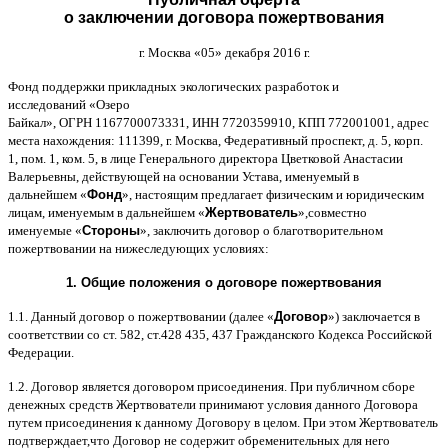
о заключении договора пожертвования
г
.
Москва
«05»
декабря
2016
г
.
Фонд поддержки прикладных экологических разработок и
исследований
«
Озеро
Байкал
»,
ОГРН
1167700073331,
ИНН
7720359910,
КПП
772001001,
адрес
места нахождения
: 111399,
г
.
Москва
,
Федеративный проспект
,
д
. 5,
корп
.
1,
пом
. 1,
ком
. 5,
в лице Генерального директора Цветковой Анастасии
Валерьевны
,
действующей на основании Устава
,
именуемый в
дальнейшем
«
Фонд
»,
настоящим предлагает физическим и юридическим
лицам
,
именуемым в дальнейшем
«
Жертвователь
»,
совместно
именуемые
«
Стороны
»,
заключить договор
o
благотворительном
пожертвовании на нижеследующих условиях
:
1.
Общие положения
o
договоре пожертвования
1.1.
Данный договор о пожертвовании
(
далее
«
Договор
»)
заключается в
соответствии со ст
. 582,
ст
.428 435, 437
Гражданского Кодекса Российской
Федерации
.
1.2.
Договор является договором присоединения
.
При публичном сборе
денежных средств Жертвователи принимают условия данного Договора
путем присоединения к данному Договору в целом
.
При этом Жертвователь
подтверждает
,
что Договор не содержит обременительных для него