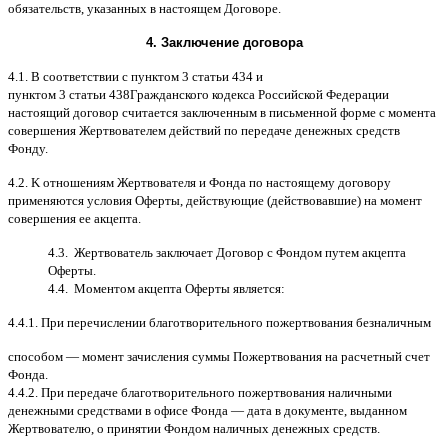
обязательств
,
указанных в настоящем Договоре
.
4.
Заключение договора
4.1. B
соответствии с пунктом
3
статьи
434
и
пунктом
3
статьи
438
Гражданского кодекса Российской Федерации
настоящий договор считается заключенным в письменной форме
c
момента
совершения Жертвователем действий по передаче денежных средств
Фонду
.
4.2. K
отношениям Жертвователя и Фонда по настоящему договору
применяются условия Оферты
,
действующие
(
действовавшие
)
на момент
совершения ее акцепта
.
4.3.
Жертвователь заключает Договор
c
Фондом путем акцепта
Оферты
.
4.4.
Моментом акцепта Оферты является
:
4.4.1.
При перечислении благотворительного пожертвования безналичным
способом
—
момент зачисления суммы Пожертвования на расчетный счет
Фонда
.
4.4.2.
При передаче благотворительного пожертвования наличными
денежными средствами в офисе Фонда
—
дата в документе
,
выданном
Жертвователю
,
o
принятии Фондом наличных денежных средств
.