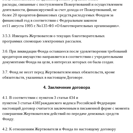
расходы
,
связанные с поступлением Пожертвований и осуществлением
деятельности
,
финансируемой за счет дохода от Пожертвований
,
не
более
20
процентов финансовых средств
,
расходуемых Фондом за
финансовый год в соответствии с Федеральным законом
от
11
августа
1995
г
.
No
135-
ФЗ
«
О благотворительных организациях
».
3.5.3.
Извещать Жертвователя
o
текущих благотворительных
программах
c
помощью электронных рассылок
.
3.6.
При ликвидации Фонда оставшееся после удовлетворения требований
кредиторов имущество направляется в соответствии с учредительными
документами Фонда на цели
,
в интересах которых он была создан
.
3.7.
Фонд не несет перед Жертвователем иных обязательств
,
кроме
обязательств
,
указанных в настоящем Договоре
.
4.
Заключение договора
4.1. B
соответствии с пунктом
3
статьи
434
и
пунктом
3
статьи
438
Гражданского кодекса Российской Федерации
настоящий договор считается заключенным в письменной форме
c
момента
совершения Жертвователем действий по передаче денежных средств
Фонду
.
4.2. K
отношениям Жертвователя и Фонда по настоящему договору