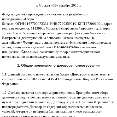
г
.
Москва
«05»
декабря
2016
г
.
Фонд поддержки прикладных экологических разработок и
исследований
«
Озеро
Байкал
»,
ОГРН
1167700073331,
ИНН
7720359910,
КПП
772001001,
адрес
места нахождения
: 111399,
г
.
Москва
,
Федеративный проспект
,
д
. 5,
корп
.
1,
пом
. 1,
ком
. 5,
в лице Генерального директора Цветковой Анастасии
Валерьевны
,
действующей на основании Устава
,
именуемый в
дальнейшем
«
Фонд
»,
настоящим предлагает физическим и юридическим
лицам
,
именуемым в дальнейшем
«
Жертвователь
»,
совместно
именуемые
«
Стороны
»,
заключить договор
o
благотворительном
пожертвовании на нижеследующих условиях
:
1.
Общие положения
o
договоре пожертвования
1.1.
Данный договор о пожертвовании
(
далее
«
Договор
»)
заключается в
соответствии со ст
. 582,
ст
.428 435, 437
Гражданского Кодекса Российской
Федерации
.
1.2.
Договор является договором присоединения
.
При публичном сборе
денежных средств Жертвователи принимают условия данного Договора
путем присоединения к данному Договору в целом
.
При этом Жертвователь
подтверждает
,
что Договор не содержит обременительных для него
условий
,
которые он не принял бы при наличии у него возможности
участвовать в определении настоящего Договора
.