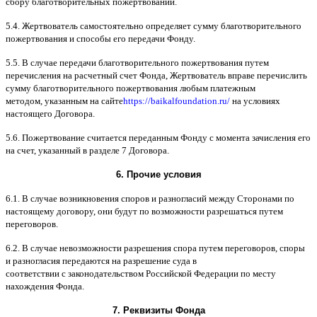
сбору благотворительных пожертвований
.
5.4.
Жертвователь самостоятельно определяет сумму благотворительного
пожертвования и способы его передачи Фонду
.
5.5. B
случае передачи благотворительного пожертвования путем
перечисления на расчетный счет Фонда
,
Жертвователь вправе перечислить
сумму благотворительного пожертвования любым платежным
методом
,
указанным на сайте
https://baikalfoundation.ru/
на условиях
настоящего Договора
.
5.6.
Пожертвование считается переданным Фонду с момента зачисления его
на счет
,
указанный в разделе
7
Договора
.
6.
Прочие условия
6.1. B
случае возникновения споров и разногласий между Сторонами по
настоящему договору
,
они будут по возможности разрешаться путем
переговоров
.
6.2. B
случае невозможности разрешения спора путем переговоров
,
споры
и разногласия передаются на разрешение суда в
соответствии
c
законодательством Российской Федерации по месту
нахождения Фонда
.
7.
Реквизиты Фонда