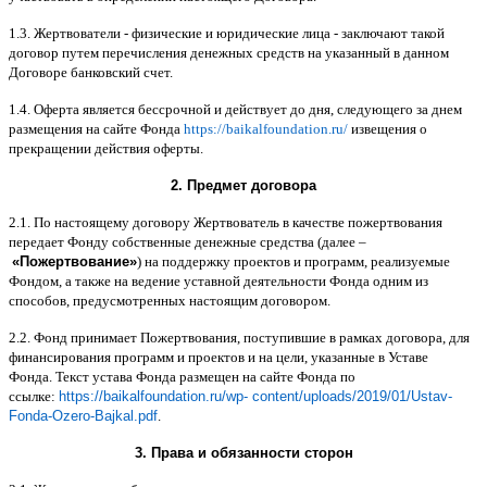
1.3.
Жертвователи
-
физические и юридические лица
-
заключают такой
договор путем перечисления денежных средств на указанный в данном
Договоре банковский счет
.
1.4.
Оферта является бессрочной и действует до дня
,
следующего за днем
размещения на сайте Фонда
https://baikalfoundation.ru/
извещения о
прекращении действия оферты
.
2.
Предмет договора
2.1.
По настоящему договору Жертвователь в качестве пожертвования
передает Фонду собственные денежные средства
(
далее
–
«
Пожертвование
»
)
на поддержку проектов и программ
,
реализуемые
Фондом
,
а также на ведение уставной деятельности Фонда одним из
способов
,
предусмотренных настоящим договором
.
2.2.
Фонд принимает Пожертвования
,
поступившие в рамках договора
,
для
финансирования программ и проектов и на цели
,
указанные в Уставе
Фонда
.
Текст устава Фонда размещен на сайте Фонда по
ссылке
:
https://baikalfoundation.ru/wp- content/uploads/2019/01/Ustav-
Fonda-Ozero-Bajkal.pdf
.
3.
Права и обязанности сторон