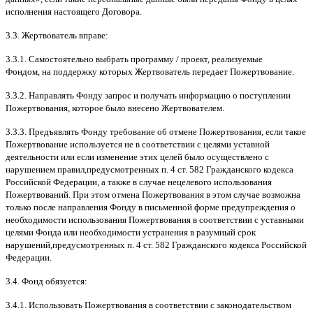
исполнения настоящего Договора
.
3.3.
Жертвователь вправе
:
3.3.1.
Самостоятельно выбрать программу
/
проект
,
реализуемые
Фондом
,
на поддержку которых Жертвователь передает Пожертвование
.
3.3.2.
Направлять Фонду запрос и получать информацию о поступлении
Пожертвования
,
которое было внесено Жертвователем
.
3.3.3.
Предъявлять Фонду требование об отмене Пожертвования
,
если такое
Пожертвование используется не в соответствии с целями уставной
деятельности или если изменение этих целей было осуществлено с
нарушением правил
,
предусмотренных п
. 4
ст
. 582
Гражданского кодекса
Российской Федерации
,
а также в случае нецелевого использования
Пожертвований
.
При этом отмена Пожертвования в этом случае возможна
только после направления Фонду в письменной форме предупреждения о
необходимости использования Пожертвования в соответствии с уставными
целями Фонда или необходимости устранения в разумный срок
нарушений
,
предусмотренных п
. 4
ст
. 582
Гражданского кодекса Российской
Федерации
.
3.4.
Фонд обязуется
:
3.4.1.
Использовать Пожертвования в соответствии с законодательством