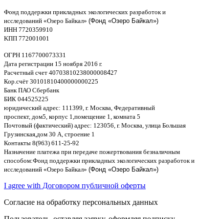
Фонд поддержки прикладных экологических разработок и
исследований
«
Озеро Байкал
»
(Фонд «Озеро Байкал»)
ИНН
7720359910
K
ПП
772001001
ОГРН
1167700073331
Дата регистрации
15
ноября
2016
г
.
Расчетный счет
40703810238000008
4
27
Кор
.
счёт
30101810400000000225
Банк ПАО Сбербанк
БИК
044525225
юридический адрес
: 111399,
г
.
Москва
,
Федеративный
проспект
,
дом
5,
корпус
1,
помещение
1,
комната
5
Почтовый
(
фактический
)
адрес
: 123056,
г
.
Москва
,
улица Большая
Грузинская
,
дом
30
А
,
строение
1
Контакты
8(963) 611-25-92
Назначение платежа при передаче пожертвования безналичным
способом
:
Фонд поддержки прикладных экологических разработок и
исследований
«
Озеро Байкал
»
(Фонд «Озеро Байкал»)
I agree with Договором публичной оферты
Согласие на обработку персональных данных
Пользователь, оставляя заявку, оформляя подписку,