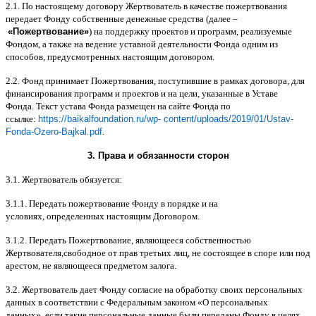
2.1.
По настоящему договору Жертвователь в качестве пожертвования
передает Фонду собственные денежные средства
(
далее
–
«
Пожертвование
»
)
на поддержку проектов и программ
,
реализуемые
Фондом
,
а также на ведение уставной деятельности Фонда одним из
способов
,
предусмотренных настоящим договором
.
2.2.
Фонд принимает Пожертвования
,
поступившие в рамках договора
,
для
финансирования программ и проектов и на цели
,
указанные в Уставе
Фонда
.
Текст устава Фонда размещен на сайте Фонда по
ссылке
:
https://baikalfoundation.ru/wp- content/uploads/2019/01/Ustav-
Fonda-Ozero-Bajkal.pdf
.
3.
Права и обязанности сторон
3.1.
Жертвователь обязуется
:
3.1.1.
Передать пожертвование Фонду в порядке и на
условиях
,
определенных настоящим Договором
.
3.1.2.
Передать Пожертвование
,
являющееся собственностью
Жертвователя
,
свободное от прав третьих лиц
,
не состоящее в споре или под
арестом
,
не являющееся предметом залога
.
3.2.
Жертвователь дает Фонду согласие на обработку своих персональных
данных в соответствии с Федеральным законом
«
О персональных
данных
»,
если такие персональные данные были переданы Фонду в целях