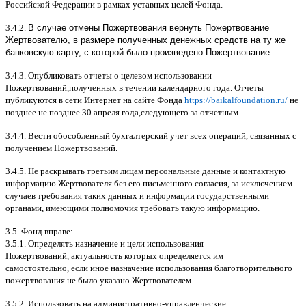
Российской Федерации в рамках уставных целей Фонда
.
3.4.2.
В случае отмены Пожертвования вернуть Пожертвование
Жертвователю, в размере полученных денежных средств на ту же
банковскую карту, с которой было произведено Пожертвование.
3.4.3.
Опубликовать отчеты о целевом использовании
Пожертвований
,
полученных в течении календарного года
.
Отчеты
публикуются в сети Интернет на сайте Фонда
https://baikalfoundation.ru/
не
позднее не позднее
30
апреля года
,
следующего за отчетным
.
3.4.4.
Вести обособленный бухгалтерский учет всех операций
,
связанных с
получением Пожертвований
.
3.4.5.
Не раскрывать третьим лицам персональные данные и контактную
информацию Жертвователя без его письменного согласия
,
за исключением
случаев требования таких данных и информации государственными
органами
,
имеющими полномочия требовать такую информацию
.
3.5.
Фонд вправе
:
3.5.1.
Определять назначение и цели использования
Пожертвований
,
актуальность которых определяется им
самостоятельно
,
если иное назначение использования благотворительного
пожертвования не было указано Жертвователем
.
3.5.2.
Использовать на административно
-
управленческие