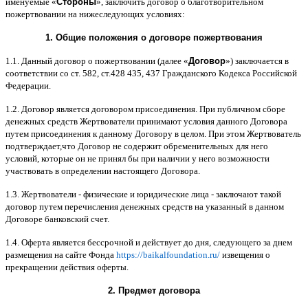
именуемые
«
Стороны
»,
заключить договор
o
благотворительном
пожертвовании на нижеследующих условиях
:
1.
Общие положения
o
договоре пожертвования
1.1.
Данный договор о пожертвовании
(
далее
«
Договор
»)
заключается в
соответствии со ст
. 582,
ст
.428 435, 437
Гражданского Кодекса Российской
Федерации
.
1.2.
Договор является договором присоединения
.
При публичном сборе
денежных средств Жертвователи принимают условия данного Договора
путем присоединения к данному Договору в целом
.
При этом Жертвователь
подтверждает
,
что Договор не содержит обременительных для него
условий
,
которые он не принял бы при наличии у него возможности
участвовать в определении настоящего Договора
.
1.3.
Жертвователи
-
физические и юридические лица
-
заключают такой
договор путем перечисления денежных средств на указанный в данном
Договоре банковский счет
.
1.4.
Оферта является бессрочной и действует до дня
,
следующего за днем
размещения на сайте Фонда
https://baikalfoundation.ru/
извещения о
прекращении действия оферты
.
2.
Предмет договора