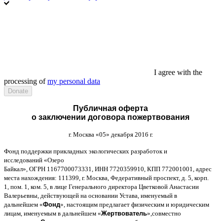
I agree with the
processing of
my personal data
Публичная оферта
о заключении договора пожертвования
г
.
Москва
«05»
декабря
2016
г
.
Фонд поддержки прикладных экологических разработок и
исследований
«
Озеро
Байкал
»,
ОГРН
1167700073331,
ИНН
7720359910,
КПП
772001001,
адрес
места нахождения
: 111399,
г
.
Москва
,
Федеративный проспект
,
д
. 5,
корп
.
1,
пом
. 1,
ком
. 5,
в лице Генерального директора Цветковой Анастасии
Валерьевны
,
действующей на основании Устава
,
именуемый в
дальнейшем
«
Фонд
»,
настоящим предлагает физическим и юридическим
лицам
,
именуемым в дальнейшем
«
Жертвователь
»,
совместно