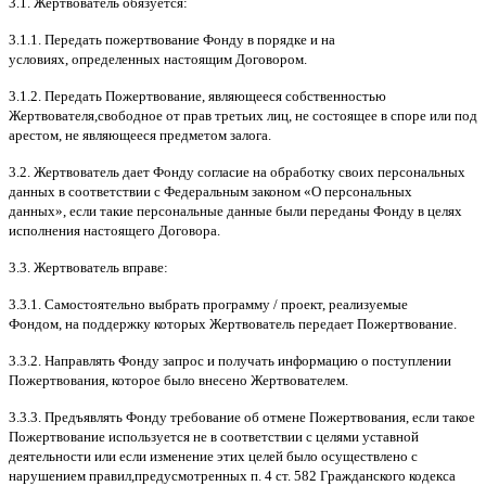
3.1.
Жертвователь обязуется
:
3.1.1.
Передать пожертвование Фонду в порядке и на
условиях
,
определенных настоящим Договором
.
3.1.2.
Передать Пожертвование
,
являющееся собственностью
Жертвователя
,
свободное от прав третьих лиц
,
не состоящее в споре или под
арестом
,
не являющееся предметом залога
.
3.2.
Жертвователь дает Фонду согласие на обработку своих персональных
данных в соответствии с Федеральным законом
«
О персональных
данных
»,
если такие персональные данные были переданы Фонду в целях
исполнения настоящего Договора
.
3.3.
Жертвователь вправе
:
3.3.1.
Самостоятельно выбрать программу
/
проект
,
реализуемые
Фондом
,
на поддержку которых Жертвователь передает Пожертвование
.
3.3.2.
Направлять Фонду запрос и получать информацию о поступлении
Пожертвования
,
которое было внесено Жертвователем
.
3.3.3.
Предъявлять Фонду требование об отмене Пожертвования
,
если такое
Пожертвование используется не в соответствии с целями уставной
деятельности или если изменение этих целей было осуществлено с
нарушением правил
,
предусмотренных п
. 4
ст
. 582
Гражданского кодекса