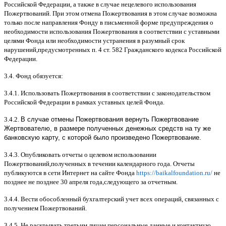
Российской Федерации
,
а также в случае нецелевого использования
Пожертвований
.
При этом отмена Пожертвования в этом случае возможна
только после направления Фонду в письменной форме предупреждения о
необходимости использования Пожертвования в соответствии с уставными
целями Фонда или необходимости устранения в разумный срок
нарушений
,
предусмотренных п
. 4
ст
. 582
Гражданского кодекса Российской
Федерации
.
3.4.
Фонд обязуется
:
3.4.1.
Использовать Пожертвования в соответствии с законодательством
Российской Федерации в рамках уставных целей Фонда
.
3.4.2.
В случае отмены Пожертвования вернуть Пожертвование
Жертвователю, в размере полученных денежных средств на ту же
банковскую карту, с которой было произведено Пожертвование.
3.4.3.
Опубликовать отчеты о целевом использовании
Пожертвований
,
полученных в течении календарного года
.
Отчеты
публикуются в сети Интернет на сайте Фонда
https://baikalfoundation.ru/
не
позднее не позднее
30
апреля года
,
следующего за отчетным
.
3.4.4.
Вести обособленный бухгалтерский учет всех операций
,
связанных с
получением Пожертвований
.
3.4.5.
Не раскрывать третьим лицам персональные данные и контактную