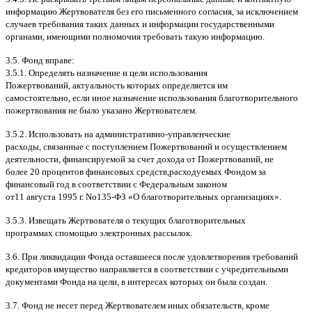
информацию Жертвователя без его письменного согласия
,
за исключением
случаев требования таких данных и информации государственными
органами
,
имеющими полномочия требовать такую информацию
.
3.5.
Фонд вправе
:
3.5.1.
Определять назначение и цели использования
Пожертвований
,
актуальность которых определяется им
самостоятельно
,
если иное назначение использования благотворительного
пожертвования не было указано Жертвователем
.
3.5.2.
Использовать на административно
-
управленческие
расходы
,
связанные с поступлением Пожертвований и осуществлением
деятельности
,
финансируемой за счет дохода от Пожертвований
,
не
более
20
процентов финансовых средств
,
расходуемых Фондом за
финансовый год в соответствии с Федеральным законом
от
11
августа
1995
г
.
No
135-
ФЗ
«
О благотворительных организациях
».
3.5.3.
Извещать Жертвователя
o
текущих благотворительных
программах
c
помощью электронных рассылок
.
3.6.
При ликвидации Фонда оставшееся после удовлетворения требований
кредиторов имущество направляется в соответствии с учредительными
документами Фонда на цели
,
в интересах которых он была создан
.
3.7.
Фонд не несет перед Жертвователем иных обязательств
,
кроме