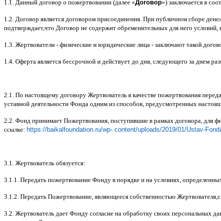
1.1.
Данный договор о пожертвовании
(
далее
«
Договор
»)
заключается в соот
1.2.
Договор является договором присоединения
.
При публичном сборе дене
подтверждает
,
что Договор не содержит обременительных для него условий
,
1.3.
Жертвователи
-
физические и юридические лица
-
заключают такой догов
1.4.
Оферта является бессрочной и действует до дня
,
следующего за днем ра
2.1.
По настоящему договору Жертвователь в качестве пожертвования перед
уставной деятельности Фонда одним из способов
,
предусмотренных настоя
2.2.
Фонд принимает Пожертвования
,
поступившие в рамках договора
,
для ф
ссылке
:
https://baikalfoundation.ru/wp- content/uploads/2019/01/Ustav-Fond
3.1.
Жертвователь обязуется
:
3.1.1.
Передать пожертвование Фонду в порядке и на условиях
,
определенны
3.1.2.
Передать Пожертвование
,
являющееся собственностью Жертвователя
,
с
3.2.
Жертвователь дает Фонду согласие на обработку своих персональных д