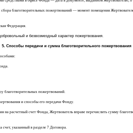
ми средствами в офисе Фонда
—
дата в документе
,
выданном Жертвователю
,
o
я сбора благотворительных пожертвований
—
момент помещения Жертвователе
ская Федерация
.
добровольный и безвозмездный характер пожертвования
.
5.
Способы передачи и сумма благотворительного пожертвования
пособами
:
онда
.
ору благотворительных пожертвований
.
жертвования и способы его передачи Фонду
.
ия на расчетный счет Фонда
,
Жертвователь вправе перечислить сумму благо
а счет
,
указанный в разделе
7
Договора
.