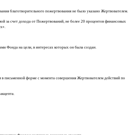
ования благотворительного пожертвования не было указано Жертвователем
.
ой за счет дохода от Пожертвований
,
не более
20
процентов финансовых
ях
».
ами Фонда на цели
,
в интересах которых он была создан
.
м в письменной форме
c
момента совершения Жертвователем действий по
 акцепта
.