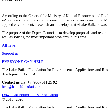
According to the Order of the Ministry of Natural Resources and Ec
«About creation of the expert Council on protected areas under the M
applied environmental research and development «Lake Baikal» was in
The purpose of the Expert Council is to develop proposals and recomme
well as solving the most important problems in this area.
All news
Support us
EVERYONE CAN HELP!
The Lake Baikal Foundation for Environmental Applications and Resear
development. Join us!
Contact us via:
+7 (963) 611 25 92
help@baikalfoundation.ru
Download Foundation's presentation
© 2016-
2026
The Lake Baikal Foundation for Environmental Applications and Res