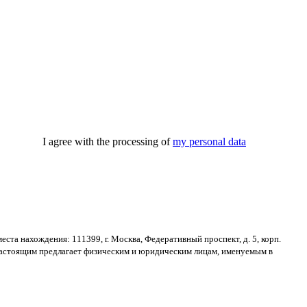
I agree with the processing of
my personal data
места нахождения
: 111399,
г
.
Москва
,
Федеративный проспект
,
д
. 5,
корп
.
астоящим предлагает физическим и юридическим лицам
,
именуемым в