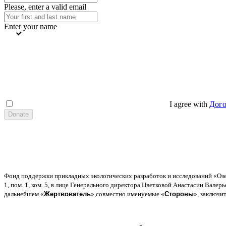
Please, enter a valid email
Enter your name
I agree with
Дог
Фонд поддержки прикладных экологических разработок и исследований
«
Оз
1,
пом
. 1,
ком
. 5,
в лице Генерального директора Цветковой Анастасии Валер
дальнейшем
«
Жертвователь
»,
совместно именуемые
«
Стороны
»,
заключи