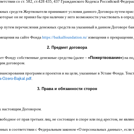
ветствии со ст
. 582,
ст
.428 435, 437
Гражданского Кодекса Российской Федера
жных средств Жертвователи принимают условия данного Договора путем прис
которые он не принял бы при наличии у него возможности участвовать в опре
ор путем перечисления денежных средств на указанный в данном Договоре бан
змещения на сайте Фонда
https://baikalfoundation.ru/
извещения о прекращении
2.
Предмет договора
ает Фонду собственные денежные средства
(
далее
–
«
Пожертвование
»
)
на по
щим договором
.
инансирования программ и проектов и на цели
,
указанные в Уставе Фонда
.
Текс
a-Ozero-Bajkal.pdf
.
3.
Права и обязанности сторон
х настоящим Договором
.
вободное от прав третьих лиц
,
не состоящее в споре или под арестом
,
не являю
анных в соответствии с Федеральным законом
«
О персональных данных
»,
если 