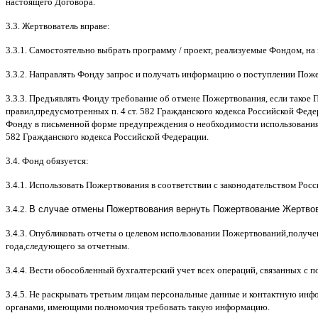
настоящего Договора
.
3.3.
Жертвователь вправе
:
3.3.1.
Самостоятельно выбрать программу
/
проект
,
реализуемые Фондом
,
на
3.3.2.
Направлять Фонду запрос и получать информацию о поступлении Пож
3.3.3.
Предъявлять Фонду требование об отмене Пожертвования
,
если такое 
правил
,
предусмотренных п
. 4
ст
. 582
Гражданского кодекса Российской Фед
Фонду в письменной форме предупреждения о необходимости использования
582
Гражданского кодекса Российской Федерации
.
3.4.
Фонд обязуется
:
3.4.1.
Использовать Пожертвования в соответствии с законодательством Рос
3.4.2.
В случае отмены Пожертвования вернуть Пожертвование Жертвова
3.4.3.
Опубликовать отчеты о целевом использовании Пожертвований
,
получе
года
,
следующего за отчетным
.
3.4.4.
Вести обособленный бухгалтерский учет всех операций
,
связанных с 
3.4.5.
Не раскрывать третьим лицам персональные данные и контактную инфо
органами
,
имеющими полномочия требовать такую информацию
.