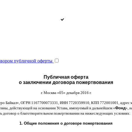
овором публичной оферты
Публичная оферта
о заключении договора пожертвования
г
.
Москва
«05»
декабря
2016
г
.
еро Байкал
»,
ОГРН
1167700073331,
ИНН
7720359910,
КПП
772001001,
адрес 
ьевны
,
действующей на основании Устава
,
именуемый в дальнейшем
«
Фонд
»,
н
ть договор
o
благотворительном пожертвовании на нижеследующих условиях
:
1.
Общие положения
o
договоре пожертвования