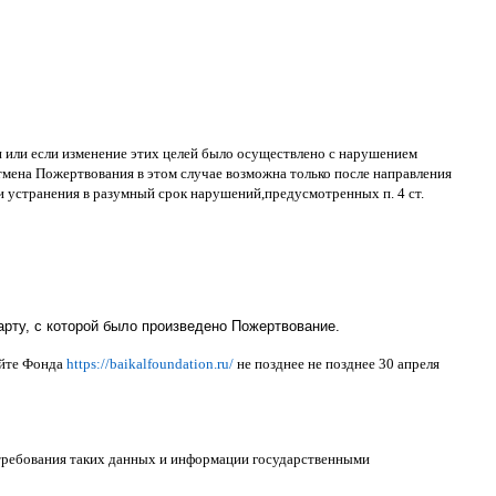
ти или если изменение этих целей было осуществлено с нарушением
тмена Пожертвования в этом случае возможна только после направления
и устранения в разумный срок нарушений
,
предусмотренных п
. 4
ст
.
рту, с которой было произведено Пожертвование.
айте Фонда
https://baikalfoundation.ru/
не позднее не позднее
30
апреля
 требования таких данных и информации государственными