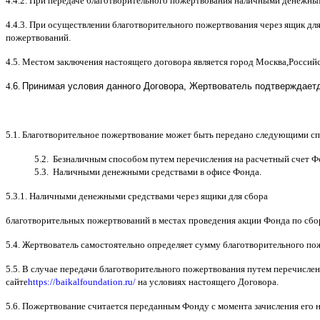
4.4.2.
При передаче благотворительного пожертвования наличными денежны
4.4.3.
При осуществлении благотворительного пожертвования через ящик дл
пожертвований
.
4.5.
Местом заключения настоящего договора является город Москва
,
Россий
4.
6
.
Принимая условия данного Договора,
Жертвователь
подтверждает
5.1.
Благотворительное пожертвование может быть передано следующими с
5.2.
Безналичным способом путем перечисления на расчетный счет Ф
5.3.
Наличными денежными средствами в офисе Фонда
.
5.3.1.
Наличными денежными средствами через ящики для сбора
благотворительных пожертвований в местах проведения акции Фонда по сб
5.4.
Жертвователь самостоятельно определяет сумму благотворительного по
5.5. B
случае передачи благотворительного пожертвования путем перечислен
сайте
https://baikalfoundation.ru/
на условиях настоящего Договора
.
5.6.
Пожертвование считается переданным Фонду с момента зачисления его н