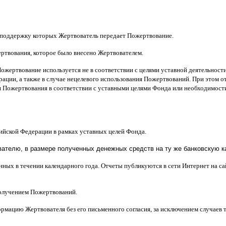
 поддержку которых Жертвователь передает Пожертвование
.
ертвования
,
которое было внесено Жертвователем
.
Пожертвование используется не в соответствии с целями уставной деятельнос
ерации
,
а также в случае нецелевого использования Пожертвований
.
При этом о
 Пожертвования в соответствии с уставными целями Фонда или необходимост
сийской Федерации в рамках уставных целей Фонда
.
телю, в размере полученных денежных средств на ту же банковскую ка
нных в течении календарного года
.
Отчеты публикуются в сети Интернет на с
получением Пожертвований
.
рмацию Жертвователя без его письменного согласия
,
за исключением случаев