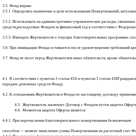
3.5.
Фонд вправе
:
3.5.1.
Определять назначение и цели использования Пожертвований
,
актуальн
3.5.2.
Использовать на административно
-
управленческие расходы
,
связанные
средств
,
расходуемых Фондом за финансовый год в соответствии с Федераль
3.5.3.
Извещать Жертвователя
o
текущих благотворительных программах
c
по
3.6.
При ликвидации Фонда оставшееся после удовлетворения требований кр
3.7.
Фонд не несет перед Жертвователем иных обязательств
,
кроме обязатель
4.1. B
соответствии с пунктом
3
статьи
434
и пунктом
3
статьи
438
Гражданск
передаче денежных средств Фонду
.
4.2. K
отношениям Жертвователя и Фонда по настоящему договору применя
4.3.
Жертвователь заключает Договор
c
Фондом путем акцепта Оферт
4.4.
Моментом акцепта Оферты является
:
4.4.1.
При перечислении благотворительного пожертвования безналичным
способом
—
момент зачисления суммы Пожертвования на расчетный счет Ф