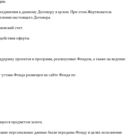
ции
.
оединения к данному Договору в целом
.
При этом Жертвователь
делении настоящего Договора
.
ковский счет
.
 действия оферты
.
ддержку проектов и программ
,
реализуемые Фондом
,
а также на ведение
т устава Фонда размещен на сайте Фонда по
щееся предметом залога
.
такие персональные данные были переданы Фонду в целях исполнения