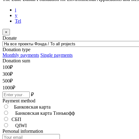
i
y
Tel
×
Donate
Donation type
Monthly payments
Single payments
Donation sum
100
₽
300
₽
500
₽
1000
₽
₽
Payment method
Банковская карта
Банковская карта Тинькофф
СБП
QIWI
Personal information