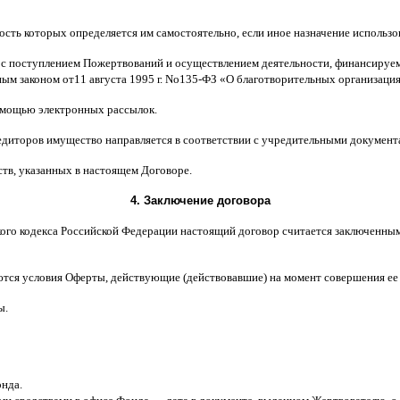
ость которых определяется им самостоятельно
,
если иное назначение использ
 с поступлением Пожертвований и осуществлением деятельности
,
финансируем
ным законом от
11
августа
1995
г
.
No
135-
ФЗ
«
О благотворительных организаци
мощью электронных рассылок
.
едиторов имущество направляется в соответствии с учредительными документ
ств
,
указанных в настоящем Договоре
.
4.
Заключение договора
ого кодекса Российской Федерации настоящий договор считается заключенны
ются условия Оферты
,
действующие
(
действовавшие
)
на момент совершения ее
ы
.
онда
.