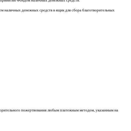
принятии Фондом наличных денежных средств
.
м наличных денежных средств в ящик для сбора благотворительных
творительного пожертвования любым платежным методом
,
указанным на