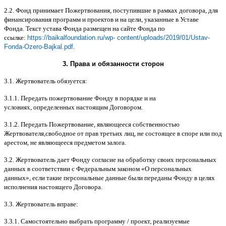
2.2.
Фонд принимает Пожертвования
,
поступившие в рамках договора
,
для
финансирования программ и проектов и на цели
,
указанные в Уставе
Фонда
.
Текст устава Фонда размещен на сайте Фонда по
ссылке
:
https://baikalfoundation.ru/wp- content/uploads/2019/01/Ustav-
Fonda-Ozero-Bajkal.pdf
.
3.
Права и обязанности сторон
3.1.
Жертвователь обязуется
:
3.1.1.
Передать пожертвование Фонду в порядке и на
условиях
,
определенных настоящим Договором
.
3.1.2.
Передать Пожертвование
,
являющееся собственностью
Жертвователя
,
свободное от прав третьих лиц
,
не состоящее в споре или под
арестом
,
не являющееся предметом залога
.
3.2.
Жертвователь дает Фонду согласие на обработку своих персональных
данных в соответствии с Федеральным законом
«
О персональных
данных
»,
если такие персональные данные были переданы Фонду в целях
исполнения настоящего Договора
.
3.3.
Жертвователь вправе
:
3.3.1.
Самостоятельно выбрать программу
/
проект
,
реализуемые