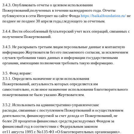
3.4.3.
Опубликовать отчеты о целевом использовании
Пожертвований
,
полученных в течении календарного года
.
Отчеты
публикуются в сети Интернет на сайте Фонда
https://baikalfoundation.ru/
не
позднее не позднее
30
апреля года
,
следующего за отчетным
.
3.4.4.
Вести обособленный бухгалтерский учет всех операций
,
связанных с
получением Пожертвований
.
3.4.5.
Не раскрывать третьим лицам персональные данные и контактную
информацию Жертвователя без его письменного согласия
,
за исключением
случаев требования таких данных и информации государственными
органами
,
имеющими полномочия требовать такую информацию
.
3.5.
Фонд вправе
:
3.5.1.
Определять назначение и цели использования
Пожертвований
,
актуальность которых определяется им
самостоятельно
,
если иное назначение использования благотворительного
пожертвования не было указано Жертвователем
.
3.5.2.
Использовать на административно
-
управленческие
расходы
,
связанные с поступлением Пожертвований и осуществлением
деятельности
,
финансируемой за счет дохода от Пожертвований
,
не
более
20
процентов финансовых средств
,
расходуемых Фондом за
финансовый год в соответствии с Федеральным законом
от
11
августа
1995
г
.
No
135-
ФЗ
«
О благотворительных организациях
».