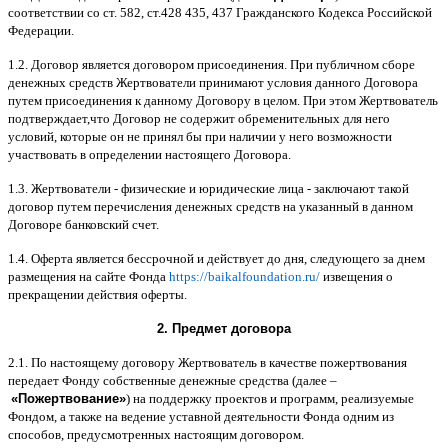
соответствии со ст
. 582,
ст
.428 435, 437
Гражданского Кодекса Российской
Федерации
.
1.2.
Договор является договором присоединения
.
При публичном сборе
денежных средств Жертвователи принимают условия данного Договора
путем присоединения к данному Договору в целом
.
При этом Жертвователь
подтверждает
,
что Договор не содержит обременительных для него
условий
,
которые он не принял бы при наличии у него возможности
участвовать в определении настоящего Договора
.
1.3.
Жертвователи
-
физические и юридические лица
-
заключают такой
договор путем перечисления денежных средств на указанный в данном
Договоре банковский счет
.
1.4.
Оферта является бессрочной и действует до дня
,
следующего за днем
размещения на сайте Фонда
https://baikalfoundation.ru/
извещения о
прекращении действия оферты
.
2.
Предмет договора
2.1.
По настоящему договору Жертвователь в качестве пожертвования
передает Фонду собственные денежные средства
(
далее
–
«
Пожертвование
»
)
на поддержку проектов и программ
,
реализуемые
Фондом
,
а также на ведение уставной деятельности Фонда одним из
способов
,
предусмотренных настоящим договором
.