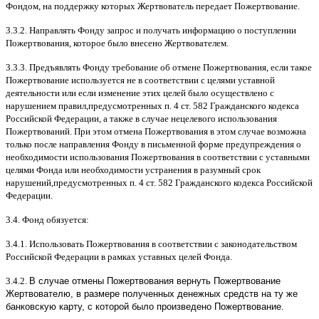
Фондом
,
на поддержку которых Жертвователь передает Пожертвование
.
3.3.2.
Направлять Фонду запрос и получать информацию о поступлении
Пожертвования
,
которое было внесено Жертвователем
.
3.3.3.
Предъявлять Фонду требование об отмене Пожертвования
,
если такое
Пожертвование используется не в соответствии с целями уставной
деятельности или если изменение этих целей было осуществлено с
нарушением правил
,
предусмотренных п
. 4
ст
. 582
Гражданского кодекса
Российской Федерации
,
а также в случае нецелевого использования
Пожертвований
.
При этом отмена Пожертвования в этом случае возможна
только после направления Фонду в письменной форме предупреждения о
необходимости использования Пожертвования в соответствии с уставными
целями Фонда или необходимости устранения в разумный срок
нарушений
,
предусмотренных п
. 4
ст
. 582
Гражданского кодекса Российской
Федерации
.
3.4.
Фонд обязуется
:
3.4.1.
Использовать Пожертвования в соответствии с законодательством
Российской Федерации в рамках уставных целей Фонда
.
3.4.2.
В случае отмены Пожертвования вернуть Пожертвование
Жертвователю, в размере полученных денежных средств на ту же
банковскую карту, с которой было произведено Пожертвование.