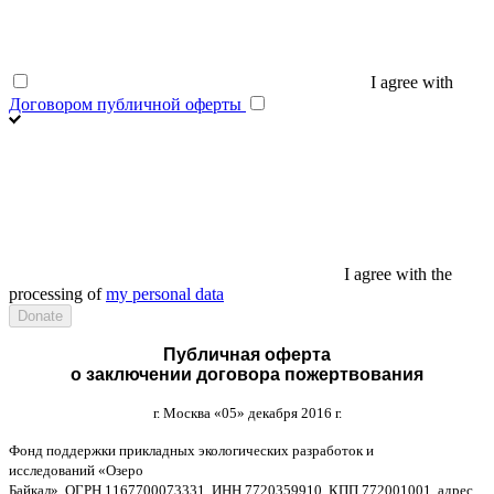
I agree with
Договором публичной оферты
I agree with the
processing of
my personal data
Публичная оферта
о заключении договора пожертвования
г
.
Москва
«05»
декабря
2016
г
.
Фонд поддержки прикладных экологических разработок и
исследований
«
Озеро
Байкал
»,
ОГРН
1167700073331,
ИНН
7720359910,
КПП
772001001,
адрес