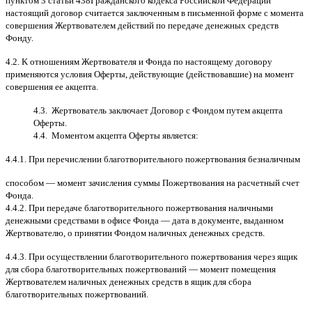
пунктом
3
статьи
438
Гражданского кодекса Российской Федерации
настоящий договор считается заключенным в письменной форме
c
момента
совершения Жертвователем действий по передаче денежных средств
Фонду
.
4.2. K
отношениям Жертвователя и Фонда по настоящему договору
применяются условия Оферты
,
действующие
(
действовавшие
)
на момент
совершения ее акцепта
.
4.3.
Жертвователь заключает Договор
c
Фондом путем акцепта
Оферты
.
4.4.
Моментом акцепта Оферты является
:
4.4.1.
При перечислении благотворительного пожертвования безналичным
способом
—
момент зачисления суммы Пожертвования на расчетный счет
Фонда
.
4.4.2.
При передаче благотворительного пожертвования наличными
денежными средствами в офисе Фонда
—
дата в документе
,
выданном
Жертвователю
,
o
принятии Фондом наличных денежных средств
.
4.4.3.
При осуществлении благотворительного пожертвования через ящик
для сбора благотворительных пожертвований
—
момент помещения
Жертвователем наличных денежных средств в ящик для сбора
благотворительных пожертвований
.