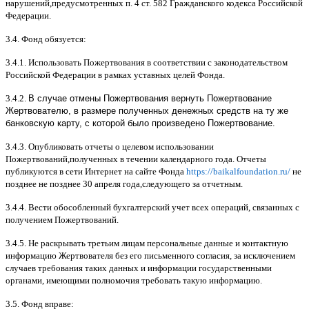
нарушений
,
предусмотренных п
. 4
ст
. 582
Гражданского кодекса Российской
Федерации
.
3.4.
Фонд обязуется
:
3.4.1.
Использовать Пожертвования в соответствии с законодательством
Российской Федерации в рамках уставных целей Фонда
.
3.4.2.
В случае отмены Пожертвования вернуть Пожертвование
Жертвователю, в размере полученных денежных средств на ту же
банковскую карту, с которой было произведено Пожертвование.
3.4.3.
Опубликовать отчеты о целевом использовании
Пожертвований
,
полученных в течении календарного года
.
Отчеты
публикуются в сети Интернет на сайте Фонда
https://baikalfoundation.ru/
не
позднее не позднее
30
апреля года
,
следующего за отчетным
.
3.4.4.
Вести обособленный бухгалтерский учет всех операций
,
связанных с
получением Пожертвований
.
3.4.5.
Не раскрывать третьим лицам персональные данные и контактную
информацию Жертвователя без его письменного согласия
,
за исключением
случаев требования таких данных и информации государственными
органами
,
имеющими полномочия требовать такую информацию
.
3.5.
Фонд вправе
: