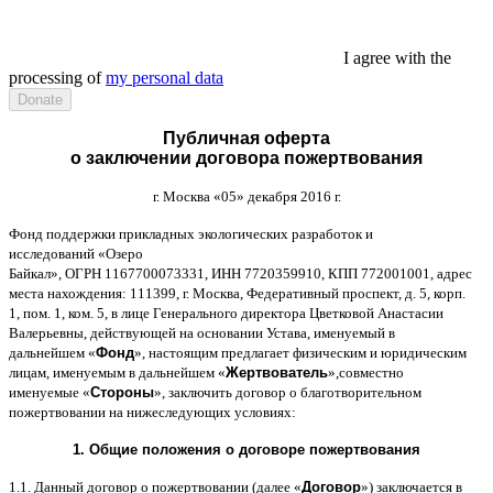
I agree with the
processing of
my personal data
Публичная оферта
о заключении договора пожертвования
г
.
Москва
«05»
декабря
2016
г
.
Фонд поддержки прикладных экологических разработок и
исследований
«
Озеро
Байкал
»,
ОГРН
1167700073331,
ИНН
7720359910,
КПП
772001001,
адрес
места нахождения
: 111399,
г
.
Москва
,
Федеративный проспект
,
д
. 5,
корп
.
1,
пом
. 1,
ком
. 5,
в лице Генерального директора Цветковой Анастасии
Валерьевны
,
действующей на основании Устава
,
именуемый в
дальнейшем
«
Фонд
»,
настоящим предлагает физическим и юридическим
лицам
,
именуемым в дальнейшем
«
Жертвователь
»,
совместно
именуемые
«
Стороны
»,
заключить договор
o
благотворительном
пожертвовании на нижеследующих условиях
:
1.
Общие положения
o
договоре пожертвования
1.1.
Данный договор о пожертвовании
(
далее
«
Договор
»)
заключается в