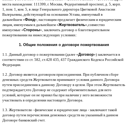
места нахождения
: 111399,
г
.
Москва
,
Федеративный проспект
,
д
. 5,
корп
.
1,
пом
. 1,
ком
. 5,
в лице Генерального директора Цветковой Анастасии
Валерьевны
,
действующей на основании Устава
,
именуемый в
дальнейшем
«
Фонд
»,
настоящим предлагает физическим и юридическим
лицам
,
именуемым в дальнейшем
«
Жертвователь
»,
совместно
именуемые
«
Стороны
»,
заключить договор
o
благотворительном
пожертвовании на нижеследующих условиях
:
1.
Общие положения
o
договоре пожертвования
1.1.
Данный договор о пожертвовании
(
далее
«
Договор
»)
заключается в
соответствии со ст
. 582,
ст
.428 435, 437
Гражданского Кодекса Российской
Федерации
.
1.2.
Договор является договором присоединения
.
При публичном сборе
денежных средств Жертвователи принимают условия данного Договора
путем присоединения к данному Договору в целом
.
При этом Жертвователь
подтверждает
,
что Договор не содержит обременительных для него
условий
,
которые он не принял бы при наличии у него возможности
участвовать в определении настоящего Договора
.
1.3.
Жертвователи
-
физические и юридические лица
-
заключают такой
договор путем перечисления денежных средств на указанный в данном
Договоре банковский счет
.