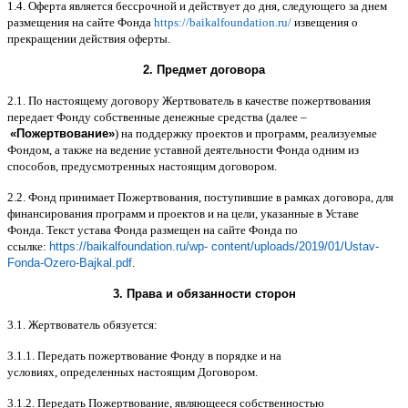
1.4.
Оферта является бессрочной и действует до дня
,
следующего за днем
размещения на сайте Фонда
https://baikalfoundation.ru/
извещения о
прекращении действия оферты
.
2.
Предмет договора
2.1.
По настоящему договору Жертвователь в качестве пожертвования
передает Фонду собственные денежные средства
(
далее
–
«
Пожертвование
»
)
на поддержку проектов и программ
,
реализуемые
Фондом
,
а также на ведение уставной деятельности Фонда одним из
способов
,
предусмотренных настоящим договором
.
2.2.
Фонд принимает Пожертвования
,
поступившие в рамках договора
,
для
финансирования программ и проектов и на цели
,
указанные в Уставе
Фонда
.
Текст устава Фонда размещен на сайте Фонда по
ссылке
:
https://baikalfoundation.ru/wp- content/uploads/2019/01/Ustav-
Fonda-Ozero-Bajkal.pdf
.
3.
Права и обязанности сторон
3.1.
Жертвователь обязуется
:
3.1.1.
Передать пожертвование Фонду в порядке и на
условиях
,
определенных настоящим Договором
.
3.1.2.
Передать Пожертвование
,
являющееся собственностью