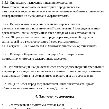
3.5.1.
Определять назначение и цели использования
Пожертвований
,
актуальность которых определяется им
самостоятельно
,
если иное назначение использования благотворительного
пожертвования не было указано Жертвователем
.
3.5.2.
Использовать на административно
-
управленческие
расходы
,
связанные с поступлением Пожертвований и осуществлением
деятельности
,
финансируемой за счет дохода от Пожертвований
,
не
более
20
процентов финансовых средств
,
расходуемых Фондом за
финансовый год в соответствии с Федеральным законом
от
11
августа
1995
г
.
No
135-
ФЗ
«
О благотворительных организациях
».
3.5.3.
Извещать Жертвователя
o
текущих благотворительных
программах
c
помощью электронных рассылок
.
3.6.
При ликвидации Фонда оставшееся после удовлетворения требований
кредиторов имущество направляется в соответствии с учредительными
документами Фонда на цели
,
в интересах которых он была создан
.
3.7.
Фонд не несет перед Жертвователем иных обязательств
,
кроме
обязательств
,
указанных в настоящем Договоре
.
4.
Заключение договора
4.1. B
соответствии с пунктом
3
статьи
434
и