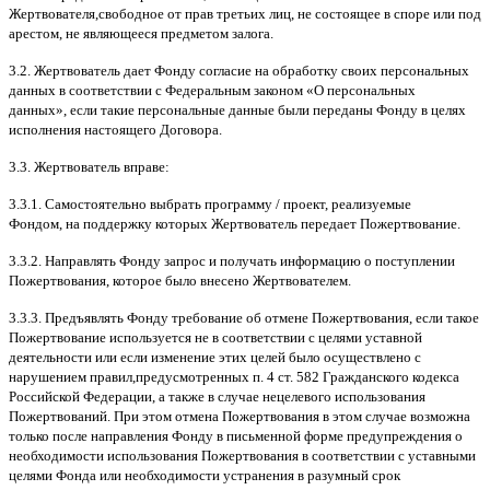
Жертвователя
,
свободное от прав третьих лиц
,
не состоящее в споре или под
арестом
,
не являющееся предметом залога
.
3.2.
Жертвователь дает Фонду согласие на обработку своих персональных
данных в соответствии с Федеральным законом
«
О персональных
данных
»,
если такие персональные данные были переданы Фонду в целях
исполнения настоящего Договора
.
3.3.
Жертвователь вправе
:
3.3.1.
Самостоятельно выбрать программу
/
проект
,
реализуемые
Фондом
,
на поддержку которых Жертвователь передает Пожертвование
.
3.3.2.
Направлять Фонду запрос и получать информацию о поступлении
Пожертвования
,
которое было внесено Жертвователем
.
3.3.3.
Предъявлять Фонду требование об отмене Пожертвования
,
если такое
Пожертвование используется не в соответствии с целями уставной
деятельности или если изменение этих целей было осуществлено с
нарушением правил
,
предусмотренных п
. 4
ст
. 582
Гражданского кодекса
Российской Федерации
,
а также в случае нецелевого использования
Пожертвований
.
При этом отмена Пожертвования в этом случае возможна
только после направления Фонду в письменной форме предупреждения о
необходимости использования Пожертвования в соответствии с уставными
целями Фонда или необходимости устранения в разумный срок