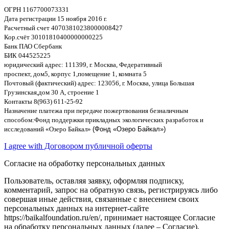
ОГРН
1167700073331
Дата регистрации
15
ноября
2016
г
.
Расчетный счет
40703810238000008
4
27
Кор
.
счёт
30101810400000000225
Банк ПАО Сбербанк
БИК
044525225
юридический адрес
: 111399,
г
.
Москва
,
Федеративный
проспект
,
дом
5,
корпус
1,
помещение
1,
комната
5
Почтовый
(
фактический
)
адрес
: 123056,
г
.
Москва
,
улица Большая
Грузинская
,
дом
30
А
,
строение
1
Контакты
8(963) 611-25-92
Назначение платежа при передаче пожертвования безналичным
способом
:
Фонд поддержки прикладных экологических разработок и
исследований
«
Озеро Байкал
»
(Фонд «Озеро Байкал»)
I agree with Договором публичной оферты
Согласие на обработку персональных данных
Пользователь, оставляя заявку, оформляя подписку,
комментарий, запрос на обратную связь, регистрируясь либо
совершая иные действия, связанные с внесением своих
персональных данных на интернет-сайте
https://baikalfoundation.ru/en/, принимает настоящее Согласие
на обработку персональных данных (далее – Согласие),