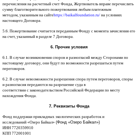
перечисления на расчетный счет Фонда
,
Жертвователь вправе перечислить
сумму благотворительного пожертвования любым платежным
методом
,
указанным на сайте
https://baikalfoundation.ru/
на условиях
настоящего Договора
.
5.6.
Пожертвование считается переданным Фонду с момента зачисления его
на счет
,
указанный в разделе
7
Договора
.
6.
Прочие условия
6.1. B
случае возникновения споров и разногласий между Сторонами по
настоящему договору
,
они будут по возможности разрешаться путем
переговоров
.
6.2. B
случае невозможности разрешения спора путем переговоров
,
споры
и разногласия передаются на разрешение суда в
соответствии
c
законодательством Российской Федерации по месту
нахождения Фонда
.
7.
Реквизиты Фонда
Фонд поддержки прикладных экологических разработок и
исследований
«
Озеро Байкал
»
(Фонд «Озеро Байкал»)
ИНН
7720359910
K
ПП
772001001