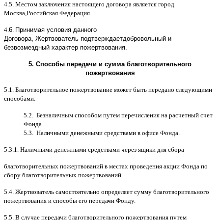
4.5.
Местом заключения настоящего договора является город
Москва
,
Российская Федерация
.
4.
6
.
Принимая условия данного
Договора,
Жертвователь
подтверждает
добровольный и
безвозмездный характер пожертвования
.
5.
Способы передачи и сумма благотворительного
пожертвования
5.1.
Благотворительное пожертвование может быть передано следующими
способами
:
5.2.
Безналичным способом путем перечисления на расчетный счет
Фонда
.
5.3.
Наличными денежными средствами в офисе Фонда
.
5.3.1.
Наличными денежными средствами через ящики для сбора
благотворительных пожертвований в местах проведения акции Фонда по
сбору благотворительных пожертвований
.
5.4.
Жертвователь самостоятельно определяет сумму благотворительного
пожертвования и способы его передачи Фонду
.
5.5. B
случае передачи благотворительного пожертвования путем