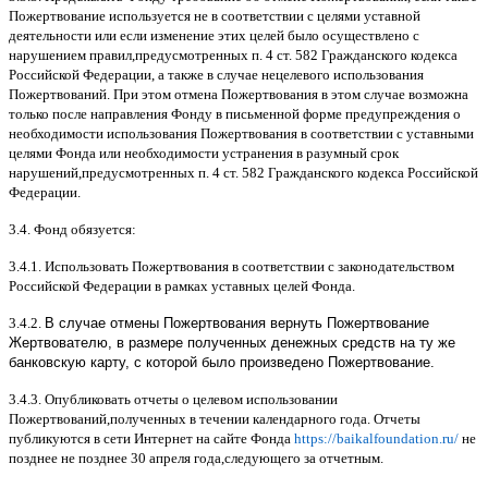
Пожертвование используется не в соответствии с целями уставной
деятельности или если изменение этих целей было осуществлено с
нарушением правил
,
предусмотренных п
. 4
ст
. 582
Гражданского кодекса
Российской Федерации
,
а также в случае нецелевого использования
Пожертвований
.
При этом отмена Пожертвования в этом случае возможна
только после направления Фонду в письменной форме предупреждения о
необходимости использования Пожертвования в соответствии с уставными
целями Фонда или необходимости устранения в разумный срок
нарушений
,
предусмотренных п
. 4
ст
. 582
Гражданского кодекса Российской
Федерации
.
3.4.
Фонд обязуется
:
3.4.1.
Использовать Пожертвования в соответствии с законодательством
Российской Федерации в рамках уставных целей Фонда
.
3.4.2.
В случае отмены Пожертвования вернуть Пожертвование
Жертвователю, в размере полученных денежных средств на ту же
банковскую карту, с которой было произведено Пожертвование.
3.4.3.
Опубликовать отчеты о целевом использовании
Пожертвований
,
полученных в течении календарного года
.
Отчеты
публикуются в сети Интернет на сайте Фонда
https://baikalfoundation.ru/
не
позднее не позднее
30
апреля года
,
следующего за отчетным
.