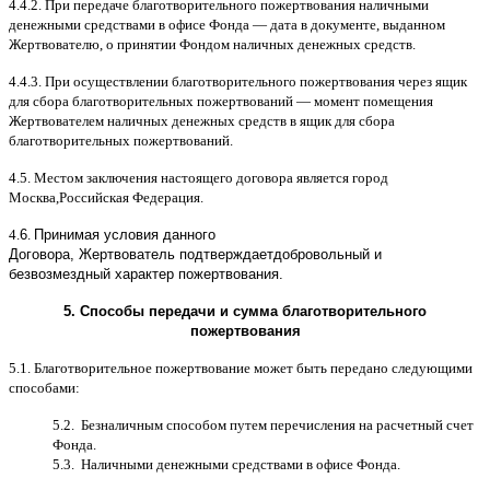
4.4.2.
При передаче благотворительного пожертвования наличными
денежными средствами в офисе Фонда
—
дата в документе
,
выданном
Жертвователю
,
o
принятии Фондом наличных денежных средств
.
4.4.3.
При осуществлении благотворительного пожертвования через ящик
для сбора благотворительных пожертвований
—
момент помещения
Жертвователем наличных денежных средств в ящик для сбора
благотворительных пожертвований
.
4.5.
Местом заключения настоящего договора является город
Москва
,
Российская Федерация
.
4.
6
.
Принимая условия данного
Договора,
Жертвователь
подтверждает
добровольный и
безвозмездный характер пожертвования
.
5.
Способы передачи и сумма благотворительного
пожертвования
5.1.
Благотворительное пожертвование может быть передано следующими
способами
:
5.2.
Безналичным способом путем перечисления на расчетный счет
Фонда
.
5.3.
Наличными денежными средствами в офисе Фонда
.