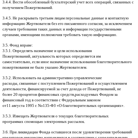
3.4.4.
Вести обособленный бухгалтерский учет всех операций
,
связанных с
получением Пожертвований
.
3.4.5.
Не раскрывать третьим лицам персональные данные и контактную
информацию Жертвователя без его письменного согласия
,
за исключением
случаев требования таких данных и информации государственными
органами
,
имеющими полномочия требовать такую информацию
.
3.5.
Фонд вправе
:
3.5.1.
Определять назначение и цели использования
Пожертвований
,
актуальность которых определяется им
самостоятельно
,
если иное назначение использования благотворительного
пожертвования не было указано Жертвователем
.
3.5.2.
Использовать на административно
-
управленческие
расходы
,
связанные с поступлением Пожертвований и осуществлением
деятельности
,
финансируемой за счет дохода от Пожертвований
,
не
более
20
процентов финансовых средств
,
расходуемых Фондом за
финансовый год в соответствии с Федеральным законом
от
11
августа
1995
г
.
No
135-
ФЗ
«
О благотворительных организациях
».
3.5.3.
Извещать Жертвователя
o
текущих благотворительных
программах
c
помощью электронных рассылок
.
3.6.
При ликвидации Фонда оставшееся после удовлетворения требований
кредиторов имущество направляется в соответствии с учредительными