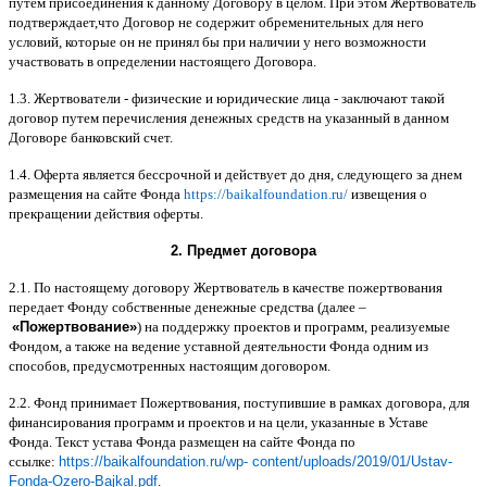
путем присоединения к данному Договору в целом
.
При этом Жертвователь
подтверждает
,
что Договор не содержит обременительных для него
условий
,
которые он не принял бы при наличии у него возможности
участвовать в определении настоящего Договора
.
1.3.
Жертвователи
-
физические и юридические лица
-
заключают такой
договор путем перечисления денежных средств на указанный в данном
Договоре банковский счет
.
1.4.
Оферта является бессрочной и действует до дня
,
следующего за днем
размещения на сайте Фонда
https://baikalfoundation.ru/
извещения о
прекращении действия оферты
.
2.
Предмет договора
2.1.
По настоящему договору Жертвователь в качестве пожертвования
передает Фонду собственные денежные средства
(
далее
–
«
Пожертвование
»
)
на поддержку проектов и программ
,
реализуемые
Фондом
,
а также на ведение уставной деятельности Фонда одним из
способов
,
предусмотренных настоящим договором
.
2.2.
Фонд принимает Пожертвования
,
поступившие в рамках договора
,
для
финансирования программ и проектов и на цели
,
указанные в Уставе
Фонда
.
Текст устава Фонда размещен на сайте Фонда по
ссылке
:
https://baikalfoundation.ru/wp- content/uploads/2019/01/Ustav-
Fonda-Ozero-Bajkal.pdf
.