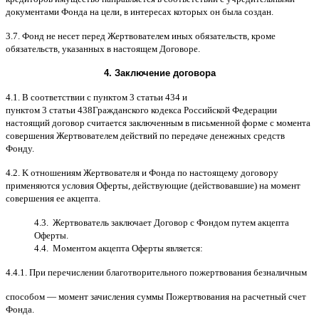
документами Фонда на цели
,
в интересах которых он была создан
.
3.7.
Фонд не несет перед Жертвователем иных обязательств
,
кроме
обязательств
,
указанных в настоящем Договоре
.
4.
Заключение договора
4.1. B
соответствии с пунктом
3
статьи
434
и
пунктом
3
статьи
438
Гражданского кодекса Российской Федерации
настоящий договор считается заключенным в письменной форме
c
момента
совершения Жертвователем действий по передаче денежных средств
Фонду
.
4.2. K
отношениям Жертвователя и Фонда по настоящему договору
применяются условия Оферты
,
действующие
(
действовавшие
)
на момент
совершения ее акцепта
.
4.3.
Жертвователь заключает Договор
c
Фондом путем акцепта
Оферты
.
4.4.
Моментом акцепта Оферты является
:
4.4.1.
При перечислении благотворительного пожертвования безналичным
способом
—
момент зачисления суммы Пожертвования на расчетный счет
Фонда
.