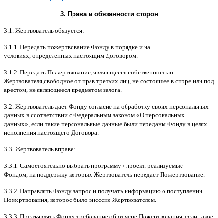
3.
Права и обязанности сторон
3.1.
Жертвователь обязуется
:
3.1.1.
Передать пожертвование Фонду в порядке и на
условиях
,
определенных настоящим Договором
.
3.1.2.
Передать Пожертвование
,
являющееся собственностью
Жертвователя
,
свободное от прав третьих лиц
,
не состоящее в споре или под
арестом
,
не являющееся предметом залога
.
3.2.
Жертвователь дает Фонду согласие на обработку своих персональных
данных в соответствии с Федеральным законом
«
О персональных
данных
»,
если такие персональные данные были переданы Фонду в целях
исполнения настоящего Договора
.
3.3.
Жертвователь вправе
:
3.3.1.
Самостоятельно выбрать программу
/
проект
,
реализуемые
Фондом
,
на поддержку которых Жертвователь передает Пожертвование
.
3.3.2.
Направлять Фонду запрос и получать информацию о поступлении
Пожертвования
,
которое было внесено Жертвователем
.
3.3.3.
Предъявлять Фонду требование об отмене Пожертвования
,
если такое