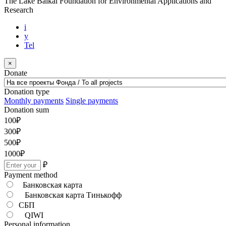
The Lake Baikal Foundation for Environmental Applications and
Research
i
y
Tel
×
Donate
Donation type
Monthly payments
Single payments
Donation sum
100
₽
300
₽
500
₽
1000
₽
₽
Payment method
Банковская карта
Банковская карта Тинькофф
СБП
QIWI
Personal information