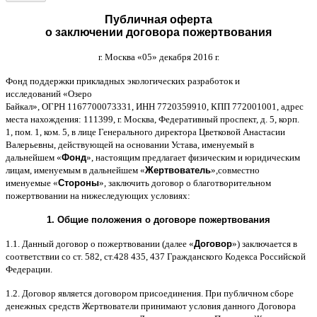
Публичная оферта
о заключении договора пожертвования
г
.
Москва
«05»
декабря
2016
г
.
Фонд поддержки прикладных экологических разработок и
исследований
«
Озеро
Байкал
»,
ОГРН
1167700073331,
ИНН
7720359910,
КПП
772001001,
адрес
места нахождения
: 111399,
г
.
Москва
,
Федеративный проспект
,
д
. 5,
корп
.
1,
пом
. 1,
ком
. 5,
в лице Генерального директора Цветковой Анастасии
Валерьевны
,
действующей на основании Устава
,
именуемый в
дальнейшем
«
Фонд
»,
настоящим предлагает физическим и юридическим
лицам
,
именуемым в дальнейшем
«
Жертвователь
»,
совместно
именуемые
«
Стороны
»,
заключить договор
o
благотворительном
пожертвовании на нижеследующих условиях
:
1.
Общие положения
o
договоре пожертвования
1.1.
Данный договор о пожертвовании
(
далее
«
Договор
»)
заключается в
соответствии со ст
. 582,
ст
.428 435, 437
Гражданского Кодекса Российской
Федерации
.
1.2.
Договор является договором присоединения
.
При публичном сборе
денежных средств Жертвователи принимают условия данного Договора