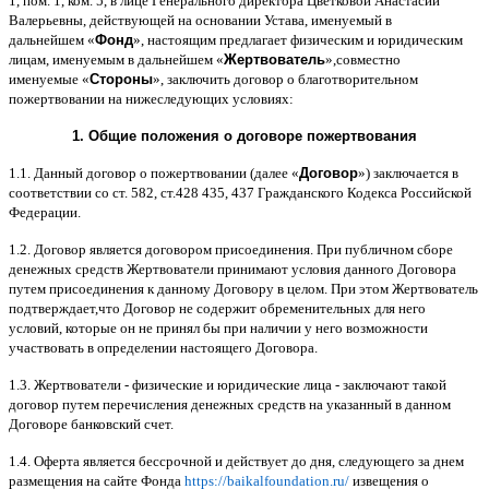
1,
пом
. 1,
ком
. 5,
в лице Генерального директора Цветковой Анастасии
Валерьевны
,
действующей на основании Устава
,
именуемый в
дальнейшем
«
Фонд
»,
настоящим предлагает физическим и юридическим
лицам
,
именуемым в дальнейшем
«
Жертвователь
»,
совместно
именуемые
«
Стороны
»,
заключить договор
o
благотворительном
пожертвовании на нижеследующих условиях
:
1.
Общие положения
o
договоре пожертвования
1.1.
Данный договор о пожертвовании
(
далее
«
Договор
»)
заключается в
соответствии со ст
. 582,
ст
.428 435, 437
Гражданского Кодекса Российской
Федерации
.
1.2.
Договор является договором присоединения
.
При публичном сборе
денежных средств Жертвователи принимают условия данного Договора
путем присоединения к данному Договору в целом
.
При этом Жертвователь
подтверждает
,
что Договор не содержит обременительных для него
условий
,
которые он не принял бы при наличии у него возможности
участвовать в определении настоящего Договора
.
1.3.
Жертвователи
-
физические и юридические лица
-
заключают такой
договор путем перечисления денежных средств на указанный в данном
Договоре банковский счет
.
1.4.
Оферта является бессрочной и действует до дня
,
следующего за днем
размещения на сайте Фонда
https://baikalfoundation.ru/
извещения о