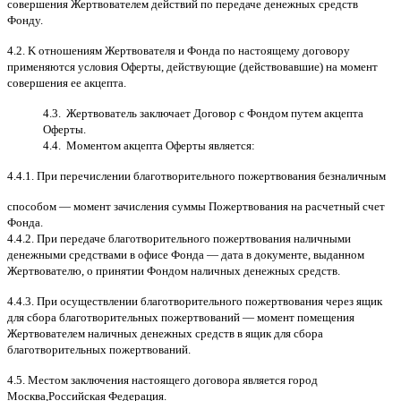
совершения Жертвователем действий по передаче денежных средств
Фонду
.
4.2. K
отношениям Жертвователя и Фонда по настоящему договору
применяются условия Оферты
,
действующие
(
действовавшие
)
на момент
совершения ее акцепта
.
4.3.
Жертвователь заключает Договор
c
Фондом путем акцепта
Оферты
.
4.4.
Моментом акцепта Оферты является
:
4.4.1.
При перечислении благотворительного пожертвования безналичным
способом
—
момент зачисления суммы Пожертвования на расчетный счет
Фонда
.
4.4.2.
При передаче благотворительного пожертвования наличными
денежными средствами в офисе Фонда
—
дата в документе
,
выданном
Жертвователю
,
o
принятии Фондом наличных денежных средств
.
4.4.3.
При осуществлении благотворительного пожертвования через ящик
для сбора благотворительных пожертвований
—
момент помещения
Жертвователем наличных денежных средств в ящик для сбора
благотворительных пожертвований
.
4.5.
Местом заключения настоящего договора является город
Москва
,
Российская Федерация
.