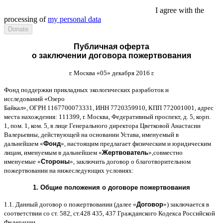
I agree with the
processing of
my personal data
Публичная оферта
о заключении договора пожертвования
г
.
Москва
«05»
декабря
2016
г
.
Фонд поддержки прикладных экологических разработок и
исследований
«
Озеро
Байкал
»,
ОГРН
1167700073331,
ИНН
7720359910,
КПП
772001001,
адрес
места нахождения
: 111399,
г
.
Москва
,
Федеративный проспект
,
д
. 5,
корп
.
1,
пом
. 1,
ком
. 5,
в лице Генерального директора Цветковой Анастасии
Валерьевны
,
действующей на основании Устава
,
именуемый в
дальнейшем
«
Фонд
»,
настоящим предлагает физическим и юридическим
лицам
,
именуемым в дальнейшем
«
Жертвователь
»,
совместно
именуемые
«
Стороны
»,
заключить договор
o
благотворительном
пожертвовании на нижеследующих условиях
:
1.
Общие положения
o
договоре пожертвования
1.1.
Данный договор о пожертвовании
(
далее
«
Договор
»)
заключается в
соответствии со ст
. 582,
ст
.428 435, 437
Гражданского Кодекса Российской
Федерации
.