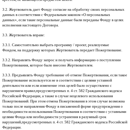
3.2.
Жертвователь дает Фонду согласие на обработку своих персональных
данных в соответствии с Федеральным законом
«
О персональных
данных
»,
если такие персональные данные были переданы Фонду в целях
исполнения настоящего Договора
.
3.3.
Жертвователь вправе
:
3.3.1.
Самостоятельно выбрать программу
/
проект
,
реализуемые
Фондом
,
на поддержку которых Жертвователь передает Пожертвование
.
3.3.2.
Направлять Фонду запрос и получать информацию о поступлении
Пожертвования
,
которое было внесено Жертвователем
.
3.3.3.
Предъявлять Фонду требование об отмене Пожертвования
,
если такое
Пожертвование используется не в соответствии с целями уставной
деятельности или если изменение этих целей было осуществлено с
нарушением правил
,
предусмотренных п
. 4
ст
. 582
Гражданского кодекса
Российской Федерации
,
а также в случае нецелевого использования
Пожертвований
.
При этом отмена Пожертвования в этом случае возможна
только после направления Фонду в письменной форме предупреждения о
необходимости использования Пожертвования в соответствии с уставными
целями Фонда или необходимости устранения в разумный срок
нарушений
,
предусмотренных п
. 4
ст
. 582
Гражданского кодекса Российской
Федерации
.