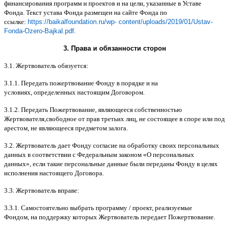
финансирования программ и проектов и на цели
,
указанные в Уставе
Фонда
.
Текст устава Фонда размещен на сайте Фонда по
ссылке
:
https://baikalfoundation.ru/wp- content/uploads/2019/01/Ustav-
Fonda-Ozero-Bajkal.pdf
.
3.
Права и обязанности сторон
3.1.
Жертвователь обязуется
:
3.1.1.
Передать пожертвование Фонду в порядке и на
условиях
,
определенных настоящим Договором
.
3.1.2.
Передать Пожертвование
,
являющееся собственностью
Жертвователя
,
свободное от прав третьих лиц
,
не состоящее в споре или под
арестом
,
не являющееся предметом залога
.
3.2.
Жертвователь дает Фонду согласие на обработку своих персональных
данных в соответствии с Федеральным законом
«
О персональных
данных
»,
если такие персональные данные были переданы Фонду в целях
исполнения настоящего Договора
.
3.3.
Жертвователь вправе
:
3.3.1.
Самостоятельно выбрать программу
/
проект
,
реализуемые
Фондом
,
на поддержку которых Жертвователь передает Пожертвование
.