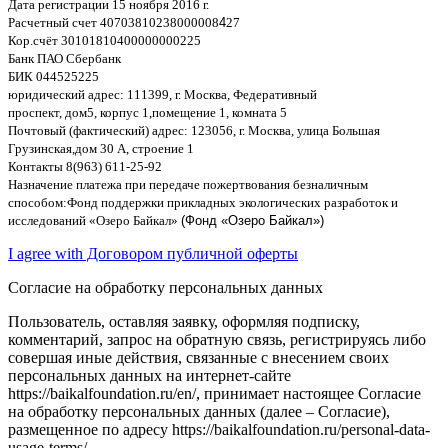
Дата регистрации
15
ноября
2016
г
.
Расчетный счет
40703810238000008
4
27
Кор
.
счёт
30101810400000000225
Банк ПАО Сбербанк
БИК
044525225
юридический адрес
: 111399,
г
.
Москва
,
Федеративный
проспект
,
дом
5,
корпус
1,
помещение
1,
комната
5
Почтовый
(
фактический
)
адрес
: 123056,
г
.
Москва
,
улица Большая
Грузинская
,
дом
30
А
,
строение
1
Контакты
8(963) 611-25-92
Назначение платежа при передаче пожертвования безналичным
способом
:
Фонд поддержки прикладных экологических разработок и
исследований
«
Озеро Байкал
»
(Фонд «Озеро Байкал»)
I agree with Договором публичной оферты
Согласие на обработку персональных данных
Пользователь, оставляя заявку, оформляя подписку,
комментарий, запрос на обратную связь, регистрируясь либо
совершая иные действия, связанные с внесением своих
персональных данных на интернет-сайте
https://baikalfoundation.ru/en/, принимает настоящее Согласие
на обработку персональных данных (далее – Согласие),
размещенное по адресу https://baikalfoundation.ru/personal-data-
usage-terms/.