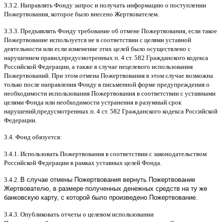
3.3.2.
Направлять Фонду запрос и получать информацию о поступлении
Пожертвования
,
которое было внесено Жертвователем
.
3.3.3.
Предъявлять Фонду требование об отмене Пожертвования
,
если такое
Пожертвование используется не в соответствии с целями уставной
деятельности или если изменение этих целей было осуществлено с
нарушением правил
,
предусмотренных п
. 4
ст
. 582
Гражданского кодекса
Российской Федерации
,
а также в случае нецелевого использования
Пожертвований
.
При этом отмена Пожертвования в этом случае возможна
только после направления Фонду в письменной форме предупреждения о
необходимости использования Пожертвования в соответствии с уставными
целями Фонда или необходимости устранения в разумный срок
нарушений
,
предусмотренных п
. 4
ст
. 582
Гражданского кодекса Российской
Федерации
.
3.4.
Фонд обязуется
:
3.4.1.
Использовать Пожертвования в соответствии с законодательством
Российской Федерации в рамках уставных целей Фонда
.
3.4.2.
В случае отмены Пожертвования вернуть Пожертвование
Жертвователю, в размере полученных денежных средств на ту же
банковскую карту, с которой было произведено Пожертвование.
3.4.3.
Опубликовать отчеты о целевом использовании