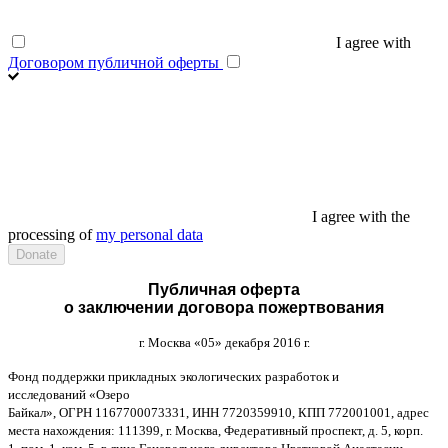
I agree with
Договором публичной оферты
I agree with the
processing of
my personal data
Публичная оферта
о заключении договора пожертвования
г
.
Москва
«05»
декабря
2016
г
.
Фонд поддержки прикладных экологических разработок и
исследований
«
Озеро
Байкал
»,
ОГРН
1167700073331,
ИНН
7720359910,
КПП
772001001,
адрес
места нахождения
: 111399,
г
.
Москва
,
Федеративный проспект
,
д
. 5,
корп
.