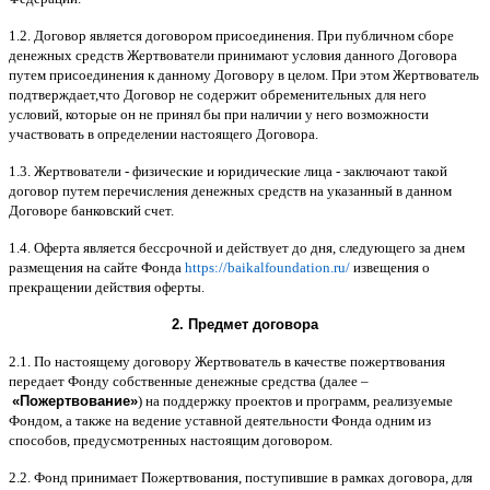
1.2.
Договор является договором присоединения
.
При публичном сборе
денежных средств Жертвователи принимают условия данного Договора
путем присоединения к данному Договору в целом
.
При этом Жертвователь
подтверждает
,
что Договор не содержит обременительных для него
условий
,
которые он не принял бы при наличии у него возможности
участвовать в определении настоящего Договора
.
1.3.
Жертвователи
-
физические и юридические лица
-
заключают такой
договор путем перечисления денежных средств на указанный в данном
Договоре банковский счет
.
1.4.
Оферта является бессрочной и действует до дня
,
следующего за днем
размещения на сайте Фонда
https://baikalfoundation.ru/
извещения о
прекращении действия оферты
.
2.
Предмет договора
2.1.
По настоящему договору Жертвователь в качестве пожертвования
передает Фонду собственные денежные средства
(
далее
–
«
Пожертвование
»
)
на поддержку проектов и программ
,
реализуемые
Фондом
,
а также на ведение уставной деятельности Фонда одним из
способов
,
предусмотренных настоящим договором
.
2.2.
Фонд принимает Пожертвования
,
поступившие в рамках договора
,
для