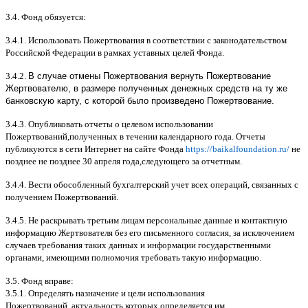
3.4.
Фонд обязуется
:
3.4.1.
Использовать Пожертвования в соответствии с законодательством
Российской Федерации в рамках уставных целей Фонда
.
3.4.2.
В случае отмены Пожертвования вернуть Пожертвование
Жертвователю, в размере полученных денежных средств на ту же
банковскую карту, с которой было произведено Пожертвование.
3.4.3.
Опубликовать отчеты о целевом использовании
Пожертвований
,
полученных в течении календарного года
.
Отчеты
публикуются в сети Интернет на сайте Фонда
https://baikalfoundation.ru/
не
позднее не позднее
30
апреля года
,
следующего за отчетным
.
3.4.4.
Вести обособленный бухгалтерский учет всех операций
,
связанных с
получением Пожертвований
.
3.4.5.
Не раскрывать третьим лицам персональные данные и контактную
информацию Жертвователя без его письменного согласия
,
за исключением
случаев требования таких данных и информации государственными
органами
,
имеющими полномочия требовать такую информацию
.
3.5.
Фонд вправе
:
3.5.1.
Определять назначение и цели использования
Пожертвований
,
актуальность которых определяется им