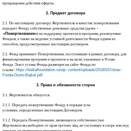
прекращении действия оферты
.
2.
Предмет договора
2.1.
По настоящему договору Жертвователь в качестве пожертвования
передает Фонду собственные денежные средства
(
далее
–
«
Пожертвование
»
)
на поддержку проектов и программ
,
реализуемые
Фондом
,
а также на ведение уставной деятельности Фонда одним из
способов
,
предусмотренных настоящим договором
.
2.2.
Фонд принимает Пожертвования
,
поступившие в рамках договора
,
для
финансирования программ и проектов и на цели
,
указанные в Уставе
Фонда
.
Текст устава Фонда размещен на сайте Фонда по
ссылке
:
https://baikalfoundation.ru/wp- content/uploads/2019/01/Ustav-
Fonda-Ozero-Bajkal.pdf
.
3.
Права и обязанности сторон
3.1.
Жертвователь обязуется
:
3.1.1.
Передать пожертвование Фонду в порядке и на
условиях
,
определенных настоящим Договором
.
3.1.2.
Передать Пожертвование
,
являющееся собственностью
Жертвователя
,
свободное от прав третьих лиц
,
не состоящее в споре или под
арестом
,
не являющееся предметом залога
.