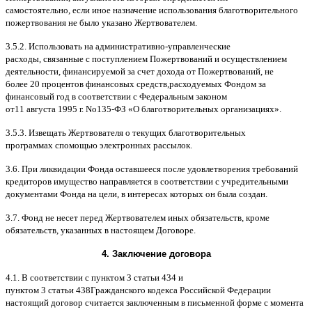
самостоятельно
,
если иное назначение использования благотворительного
пожертвования не было указано Жертвователем
.
3.5.2.
Использовать на административно
-
управленческие
расходы
,
связанные с поступлением Пожертвований и осуществлением
деятельности
,
финансируемой за счет дохода от Пожертвований
,
не
более
20
процентов финансовых средств
,
расходуемых Фондом за
финансовый год в соответствии с Федеральным законом
от
11
августа
1995
г
.
No
135-
ФЗ
«
О благотворительных организациях
».
3.5.3.
Извещать Жертвователя
o
текущих благотворительных
программах
c
помощью электронных рассылок
.
3.6.
При ликвидации Фонда оставшееся после удовлетворения требований
кредиторов имущество направляется в соответствии с учредительными
документами Фонда на цели
,
в интересах которых он была создан
.
3.7.
Фонд не несет перед Жертвователем иных обязательств
,
кроме
обязательств
,
указанных в настоящем Договоре
.
4.
Заключение договора
4.1. B
соответствии с пунктом
3
статьи
434
и
пунктом
3
статьи
438
Гражданского кодекса Российской Федерации
настоящий договор считается заключенным в письменной форме
c
момента