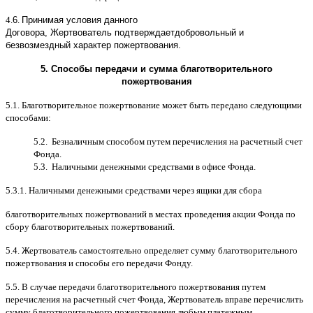
4.
6
.
Принимая условия данного
Договора,
Жертвователь
подтверждает
добровольный и
безвозмездный характер пожертвования
.
5.
Способы передачи и сумма благотворительного
пожертвования
5.1.
Благотворительное пожертвование может быть передано следующими
способами
:
5.2.
Безналичным способом путем перечисления на расчетный счет
Фонда
.
5.3.
Наличными денежными средствами в офисе Фонда
.
5.3.1.
Наличными денежными средствами через ящики для сбора
благотворительных пожертвований в местах проведения акции Фонда по
сбору благотворительных пожертвований
.
5.4.
Жертвователь самостоятельно определяет сумму благотворительного
пожертвования и способы его передачи Фонду
.
5.5. B
случае передачи благотворительного пожертвования путем
перечисления на расчетный счет Фонда
,
Жертвователь вправе перечислить
сумму благотворительного пожертвования любым платежным