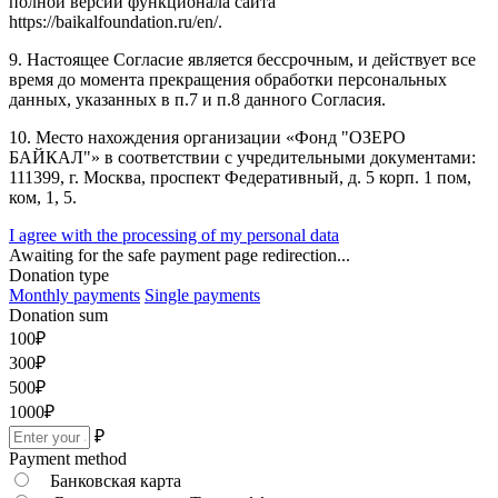
полной версии функционала сайта
https://baikalfoundation.ru/en/.
9. Настоящее Согласие является бессрочным, и действует все
время до момента прекращения обработки персональных
данных, указанных в п.7 и п.8 данного Согласия.
10. Место нахождения организации «Фонд "ОЗЕРО
БАЙКАЛ"» в соответствии с учредительными документами:
111399, г. Москва, проспект Федеративный, д. 5 корп. 1 пом,
ком, 1, 5.
I agree with the processing of my personal data
Awaiting for the safe payment page redirection...
Donation type
Monthly payments
Single payments
Donation sum
100
₽
300
₽
500
₽
1000
₽
₽
Payment method
Банковская карта