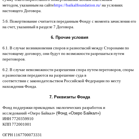
методом
,
указанным на сайте
https://baikalfoundation.ru/
на условиях
настоящего Договора
.
5.6.
Пожертвование считается переданным Фонду с момента зачисления его
на счет
,
указанный в разделе
7
Договора
.
6.
Прочие условия
6.1. B
случае возникновения споров и разногласий между Сторонами по
настоящему договору
,
они будут по возможности разрешаться путем
переговоров
.
6.2. B
случае невозможности разрешения спора путем переговоров
,
споры
и разногласия передаются на разрешение суда в
соответствии
c
законодательством Российской Федерации по месту
нахождения Фонда
.
7.
Реквизиты Фонда
Фонд поддержки прикладных экологических разработок и
исследований
«
Озеро Байкал
»
(Фонд «Озеро Байкал»)
ИНН
7720359910
K
ПП
772001001
ОГРН
1167700073331