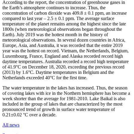
According to the report, the concentration of greenhouse gases in
the Earth’s atmosphere continues to increase. Thus, the
concentration of carbon dioxide was 409.8 ± 0.1 ppm, an increase
compared to last year – 2.5 ± 0.1 ppm. The average surface
temperature of the planet remains among the highest since the late
1800s (when meteorological observations began throughout the
Earth). July 2019 was the hottest month in the history of
meteorological observations. In several dozen countries in Africa,
Europe, Asia, and Australia, it was recorded that the entire 2019
year was the hottest on record. Vietnam, the Netherlands, Belgium,
Luxembourg, France, England and Alaska recorded record high
daytime temperatures. Australia recorded a record high temperature
of 41.9°C on December 18, 2020, exceeding the previous record
(2013) by 1.6°C. Daytime temperatures in Belgium and the
Netherlands exceeded 40°C for the first time.
The water temperature in the lakes has increased. Thus, the season
of covering lakes with ice in the Northern hemisphere has become a
week shorter than the average for 1981-2010. Lake Baikal is also
included in the group of lakes that are characterized by the most
pronounced trend of growth in surface water temperature of
0.21±0.02 °C over a decade.
All news