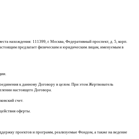
места нахождения
: 111399,
г
.
Москва
,
Федеративный проспект
,
д
. 5,
корп
.
астоящим предлагает физическим и юридическим лицам
,
именуемым в
ции
.
оединения к данному Договору в целом
.
При этом Жертвователь
делении настоящего Договора
.
ковский счет
.
 действия оферты
.
ддержку проектов и программ
,
реализуемые Фондом
,
а также на ведение