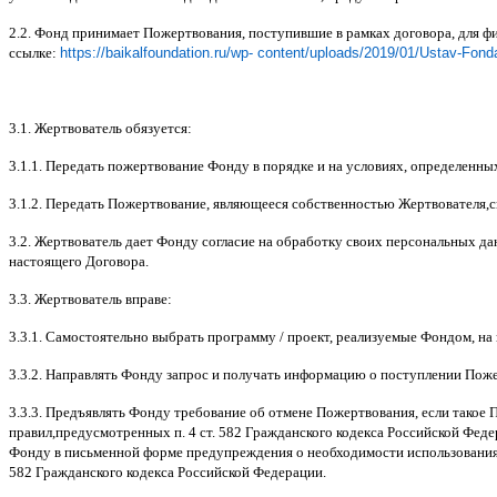
2.2.
Фонд принимает Пожертвования
,
поступившие в рамках договора
,
для ф
ссылке
:
https://baikalfoundation.ru/wp- content/uploads/2019/01/Ustav-Fond
3.1.
Жертвователь обязуется
:
3.1.1.
Передать пожертвование Фонду в порядке и на условиях
,
определенны
3.1.2.
Передать Пожертвование
,
являющееся собственностью Жертвователя
,
с
3.2.
Жертвователь дает Фонду согласие на обработку своих персональных д
настоящего Договора
.
3.3.
Жертвователь вправе
:
3.3.1.
Самостоятельно выбрать программу
/
проект
,
реализуемые Фондом
,
на
3.3.2.
Направлять Фонду запрос и получать информацию о поступлении Пож
3.3.3.
Предъявлять Фонду требование об отмене Пожертвования
,
если такое 
правил
,
предусмотренных п
. 4
ст
. 582
Гражданского кодекса Российской Фед
Фонду в письменной форме предупреждения о необходимости использования
582
Гражданского кодекса Российской Федерации
.