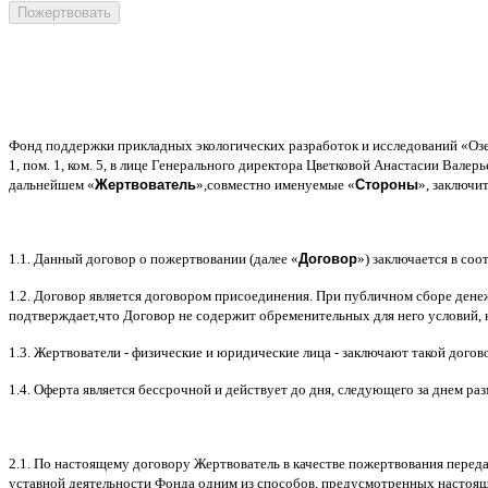
Фонд поддержки прикладных экологических разработок и исследований
«
Оз
1,
пом
. 1,
ком
. 5,
в лице Генерального директора Цветковой Анастасии Валер
дальнейшем
«
Жертвователь
»,
совместно именуемые
«
Стороны
»,
заключи
1.1.
Данный договор о пожертвовании
(
далее
«
Договор
»)
заключается в соот
1.2.
Договор является договором присоединения
.
При публичном сборе дене
подтверждает
,
что Договор не содержит обременительных для него условий
,
1.3.
Жертвователи
-
физические и юридические лица
-
заключают такой догов
1.4.
Оферта является бессрочной и действует до дня
,
следующего за днем ра
2.1.
По настоящему договору Жертвователь в качестве пожертвования перед
уставной деятельности Фонда одним из способов
,
предусмотренных настоя