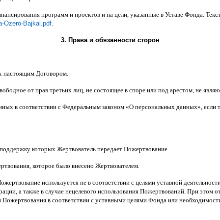
инансирования программ и проектов и на цели
,
указанные в Уставе Фонда
.
Текс
a-Ozero-Bajkal.pdf
.
3.
Права и обязанности сторон
х настоящим Договором
.
вободное от прав третьих лиц
,
не состоящее в споре или под арестом
,
не являю
анных в соответствии с Федеральным законом
«
О персональных данных
»,
если 
 поддержку которых Жертвователь передает Пожертвование
.
ертвования
,
которое было внесено Жертвователем
.
Пожертвование используется не в соответствии с целями уставной деятельнос
ерации
,
а также в случае нецелевого использования Пожертвований
.
При этом о
 Пожертвования в соответствии с уставными целями Фонда или необходимост