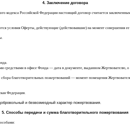
4.
Заключение договора
ого кодекса Российской Федерации настоящий договор считается заключенны
ются условия Оферты
,
действующие
(
действовавшие
)
на момент совершения ее
ы
.
онда
.
ми средствами в офисе Фонда
—
дата в документе
,
выданном Жертвователю
,
o
я сбора благотворительных пожертвований
—
момент помещения Жертвователе
ская Федерация
.
добровольный и безвозмездный характер пожертвования
.
5.
Способы передачи и сумма благотворительного пожертвования
пособами
: