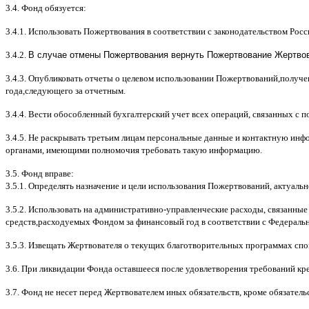
3.4.
Фонд обязуется
:
3.4.1.
Использовать Пожертвования в соответствии с законодательством Рос
3.4.2.
В случае отмены Пожертвования вернуть Пожертвование Жертвова
3.4.3.
Опубликовать отчеты о целевом использовании Пожертвований
,
получе
года
,
следующего за отчетным
.
3.4.4.
Вести обособленный бухгалтерский учет всех операций
,
связанных с 
3.4.5.
Не раскрывать третьим лицам персональные данные и контактную инфо
органами
,
имеющими полномочия требовать такую информацию
.
3.5.
Фонд вправе
:
3.5.1.
Определять назначение и цели использования Пожертвований
,
актуальн
3.5.2.
Использовать на административно
-
управленческие расходы
,
связанные
средств
,
расходуемых Фондом за финансовый год в соответствии с Федераль
3.5.3.
Извещать Жертвователя
o
текущих благотворительных программах
c
по
3.6.
При ликвидации Фонда оставшееся после удовлетворения требований кр
3.7.
Фонд не несет перед Жертвователем иных обязательств
,
кроме обязатель