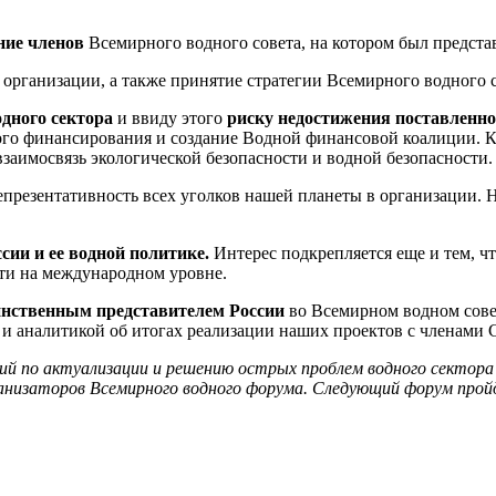
ние членов
Всемирного водного совета, на котором был предста
организации, а также принятие стратегии Всемирного водного 
дного сектора
и ввиду этого
риску недостижения поставленно
о финансирования и создание Водной финансовой коалиции. Кр
заимосвязь экологической безопасности и водной безопасности.
презентативность всех уголков нашей планеты в организации. 
ссии
и ее водной политике.
Интерес подкрепляется еще и тем, ч
сти на международном уровне.
инственным представителем России
во Всемирном водном совет
 и аналитикой об итогах реализации наших проектов с членами 
ий по актуализации и решению острых проблем водного сектора н
анизаторов Всемирного водного форума. Следующий форум пройд