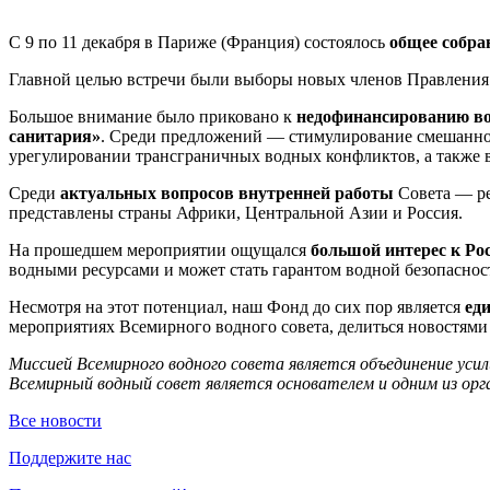
С 9 по 11 декабря в Париже (Франция) состоялось
общее собра
Главной целью встречи были выборы новых членов Правления 
Большое внимание было приковано к
недофинансированию во
санитария»
. Среди предложений — стимулирование смешанног
урегулировании трансграничных водных конфликтов, а также в
Среди
актуальных вопросов внутренней работы
Совета — ре
представлены страны Африки, Центральной Азии и Россия.
На прошедшем мероприятии ощущался
большой интерес к Ро
водными ресурсами и может стать гарантом водной безопасно
Несмотря на этот потенциал, наш Фонд до сих пор является
ед
мероприятиях Всемирного водного совета, делиться новостями
Миссией Всемирного водного совета является объединение усил
Всемирный водный совет является основателем и одним из орг
Все новости
Поддержите нас