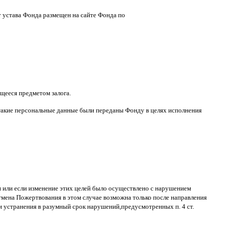
т устава Фонда размещен на сайте Фонда по
щееся предметом залога
.
такие персональные данные были переданы Фонду в целях исполнения
ти или если изменение этих целей было осуществлено с нарушением
тмена Пожертвования в этом случае возможна только после направления
и устранения в разумный срок нарушений
,
предусмотренных п
. 4
ст
.