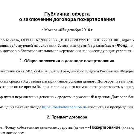
Публичная оферта
о заключении договора пожертвования
г
.
Москва
«05»
декабря
2016
г
.
еро Байкал
»,
ОГРН
1167700073331,
ИНН
7720359910,
КПП
772001001,
адрес 
ьевны
,
действующей на основании Устава
,
именуемый в дальнейшем
«
Фонд
»,
н
ть договор
o
благотворительном пожертвовании на нижеследующих условиях
:
1.
Общие положения
o
договоре пожертвования
ветствии со ст
. 582,
ст
.428 435, 437
Гражданского Кодекса Российской Федера
жных средств Жертвователи принимают условия данного Договора путем прис
которые он не принял бы при наличии у него возможности участвовать в опре
ор путем перечисления денежных средств на указанный в данном Договоре бан
змещения на сайте Фонда
https://baikalfoundation.ru/
извещения о прекращении
2.
Предмет договора
ает Фонду собственные денежные средства
(
далее
–
«
Пожертвование
»
)
на по
щим договором
.