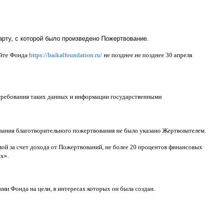
рту, с которой было произведено Пожертвование.
айте Фонда
https://baikalfoundation.ru/
не позднее не позднее
30
апреля
 требования таких данных и информации государственными
ования благотворительного пожертвования не было указано Жертвователем
.
ой за счет дохода от Пожертвований
,
не более
20
процентов финансовых
ях
».
ами Фонда на цели
,
в интересах которых он была создан
.