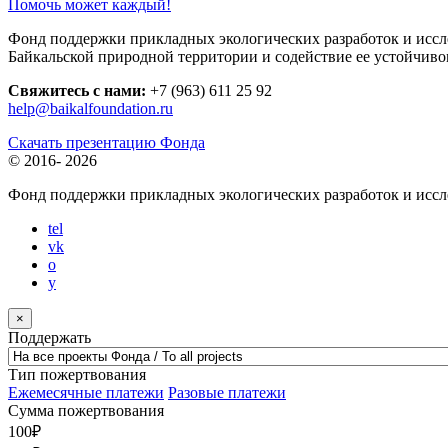
Помочь может каждый!
Фонд поддержки прикладных экологических разработок и иссле
Байкальской природной территории и содействие ее устойчиво
Свяжитесь с нами:
+7 (963) 611 25 92
help@baikalfoundation.ru
Скачать презентацию Фонда
© 2016-
2026
Фонд поддержки прикладных экологических разработок и исс
tel
vk
o
y
×
Поддержать
Тип пожертвования
Ежемесячные платежи
Разовые платежи
Сумма пожертвования
100
₽