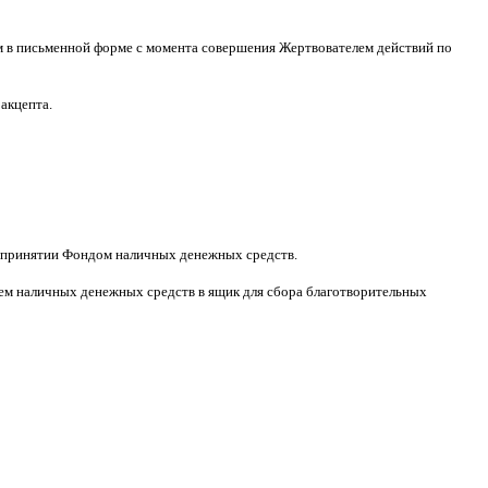
м в письменной форме
c
момента совершения Жертвователем действий по
 акцепта
.
принятии Фондом наличных денежных средств
.
м наличных денежных средств в ящик для сбора благотворительных