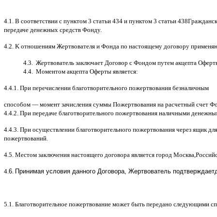
4.1. B
соответствии с пунктом
3
статьи
434
и пунктом
3
статьи
438
Гражданск
передаче денежных средств Фонду
.
4.2. K
отношениям Жертвователя и Фонда по настоящему договору применя
4.3.
Жертвователь заключает Договор
c
Фондом путем акцепта Оферт
4.4.
Моментом акцепта Оферты является
:
4.4.1.
При перечислении благотворительного пожертвования безналичным
способом
—
момент зачисления суммы Пожертвования на расчетный счет Ф
4.4.2.
При передаче благотворительного пожертвования наличными денежны
4.4.3.
При осуществлении благотворительного пожертвования через ящик дл
пожертвований
.
4.5.
Местом заключения настоящего договора является город Москва
,
Россий
4.
6
.
Принимая условия данного Договора,
Жертвователь
подтверждает
5.1.
Благотворительное пожертвование может быть передано следующими с