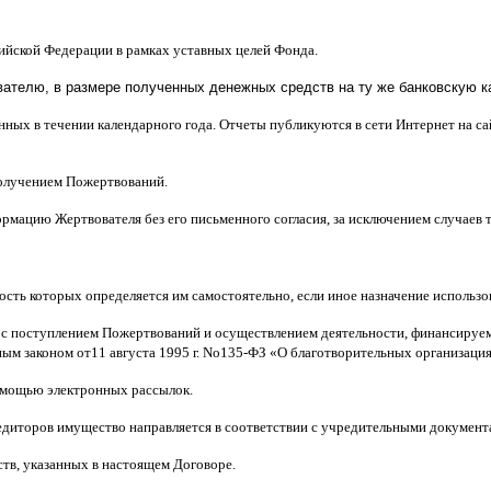
сийской Федерации в рамках уставных целей Фонда
.
телю, в размере полученных денежных средств на ту же банковскую ка
нных в течении календарного года
.
Отчеты публикуются в сети Интернет на с
получением Пожертвований
.
рмацию Жертвователя без его письменного согласия
,
за исключением случаев
ость которых определяется им самостоятельно
,
если иное назначение использ
 с поступлением Пожертвований и осуществлением деятельности
,
финансируем
ным законом от
11
августа
1995
г
.
No
135-
ФЗ
«
О благотворительных организаци
мощью электронных рассылок
.
едиторов имущество направляется в соответствии с учредительными документ
ств
,
указанных в настоящем Договоре
.