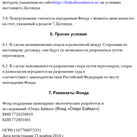
методом
,
указанным на сайте
https://baikalfoundation.ru/
на условиях
настоящего Договора
.
5.6.
Пожертвование считается переданным Фонду с момента зачисления его
на счет
,
указанный в разделе
7
Договора
.
6.
Прочие условия
6.1. B
случае возникновения споров и разногласий между Сторонами по
настоящему договору
,
они будут по возможности разрешаться путем
переговоров
.
6.2. B
случае невозможности разрешения спора путем переговоров
,
споры
и разногласия передаются на разрешение суда в
соответствии
c
законодательством Российской Федерации по месту
нахождения Фонда
.
7.
Реквизиты Фонда
Фонд поддержки прикладных экологических разработок и
исследований
«
Озеро Байкал
»
(Фонд «Озеро Байкал»)
ИНН
7720359910
K
ПП
772001001
ОГРН
1167700073331
Дата регистрации
15
ноября
2016
г
.