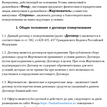
Валерьевны
,
действующей на основании Устава
,
именуемый в
дальнейшем
«
Фонд
»,
настоящим предлагает физическим и юридическим
лицам
,
именуемым в дальнейшем
«
Жертвователь
»,
совместно
именуемые
«
Стороны
»,
заключить договор
o
благотворительном
пожертвовании на нижеследующих условиях
:
1.
Общие положения
o
договоре пожертвования
1.1.
Данный договор о пожертвовании
(
далее
«
Договор
»)
заключается в
соответствии со ст
. 582,
ст
.428 435, 437
Гражданского Кодекса Российской
Федерации
.
1.2.
Договор является договором присоединения
.
При публичном сборе
денежных средств Жертвователи принимают условия данного Договора
путем присоединения к данному Договору в целом
.
При этом Жертвователь
подтверждает
,
что Договор не содержит обременительных для него
условий
,
которые он не принял бы при наличии у него возможности
участвовать в определении настоящего Договора
.
1.3.
Жертвователи
-
физические и юридические лица
-
заключают такой
договор путем перечисления денежных средств на указанный в данном
Договоре банковский счет
.
1.4.
Оферта является бессрочной и действует до дня
,
следующего за днем
размещения на сайте Фонда
https://baikalfoundation.ru/
извещения о