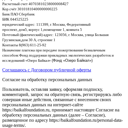
Расчетный счет
40703810238000008
4
27
Кор
.
счёт
30101810400000000225
Банк ПАО Сбербанк
БИК
044525225
юридический адрес
: 111399,
г
.
Москва
,
Федеративный
проспект
,
дом
5,
корпус
1,
помещение
1,
комната
5
Почтовый
(
фактический
)
адрес
: 123056,
г
.
Москва
,
улица Большая
Грузинская
,
дом
30
А
,
строение
1
Контакты
8(963) 611-25-92
Назначение платежа при передаче пожертвования безналичным
способом
:
Фонд поддержки прикладных экологических разработок и
исследований
«
Озеро Байкал
»
(Фонд «Озеро Байкал»)
Соглашаюсь с Договором публичной оферты
Согласие на обработку персональных данных
Пользователь, оставляя заявку, оформляя подписку,
комментарий, запрос на обратную связь, регистрируясь либо
совершая иные действия, связанные с внесением своих
персональных данных на интернет-сайте
https://baikalfoundation.ru, принимает настоящее Согласие на
обработку персональных данных (далее – Согласие),
размещенное по адресу https://baikalfoundation.ru/personal-data-
usage-terms/.