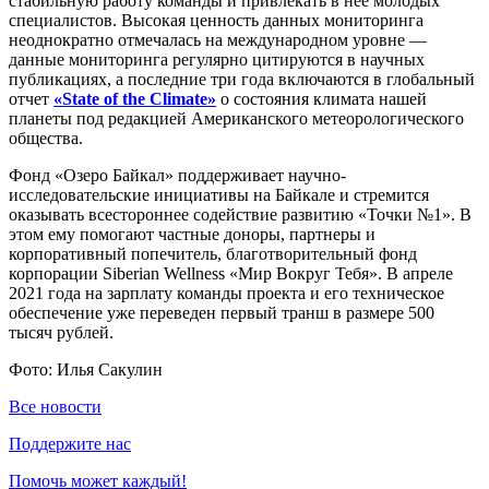
стабильную работу команды и привлекать в нее молодых
специалистов. Высокая ценность данных мониторинга
неоднократно отмечалась на международном уровне —
данные мониторинга регулярно цитируются в научных
публикациях, а последние три года включаются в глобальный
отчет
«State of the Climate»
о состояния климата нашей
планеты под редакцией Американского метеорологического
общества.
Фонд «Озеро Байкал» поддерживает научно-
исследовательские инициативы на Байкале и стремится
оказывать всестороннее содействие развитию «Точки №1». В
этом ему помогают частные доноры, партнеры и
корпоративный попечитель, благотворительный фонд
корпорации Siberian Wellness «Мир Вокруг Тебя». В апреле
2021 года на зарплату команды проекта и его техническое
обеспечение уже переведен первый транш в размере 500
тысяч рублей.
Фото: Илья Сакулин
Все новости
Поддержите нас
Помочь может каждый!