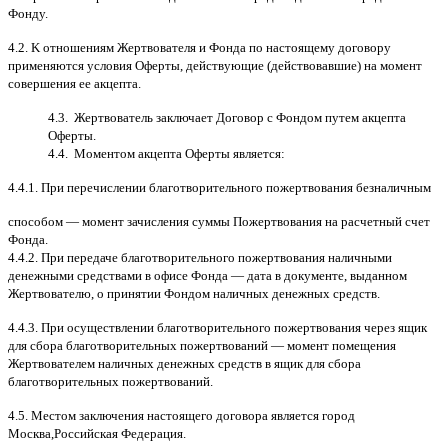
Фонду
.
4.2. K
отношениям Жертвователя и Фонда по настоящему договору
применяются условия Оферты
,
действующие
(
действовавшие
)
на момент
совершения ее акцепта
.
4.3.
Жертвователь заключает Договор
c
Фондом путем акцепта
Оферты
.
4.4.
Моментом акцепта Оферты является
:
4.4.1.
При перечислении благотворительного пожертвования безналичным
способом
—
момент зачисления суммы Пожертвования на расчетный счет
Фонда
.
4.4.2.
При передаче благотворительного пожертвования наличными
денежными средствами в офисе Фонда
—
дата в документе
,
выданном
Жертвователю
,
o
принятии Фондом наличных денежных средств
.
4.4.3.
При осуществлении благотворительного пожертвования через ящик
для сбора благотворительных пожертвований
—
момент помещения
Жертвователем наличных денежных средств в ящик для сбора
благотворительных пожертвований
.
4.5.
Местом заключения настоящего договора является город
Москва
,
Российская Федерация
.