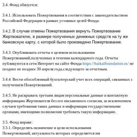
3.4.
Фонд обязуется
:
3.4.1.
Использовать Пожертвования в соответствии с законодательством
Российской Федерации в рамках уставных целей Фонда
.
3.4.2.
В случае отмены Пожертвования вернуть Пожертвование
Жертвователю, в размере полученных денежных средств на ту же
банковскую карту, с которой было произведено Пожертвование.
3.4.3.
Опубликовать отчеты о целевом использовании
Пожертвований
,
полученных в течении календарного года
.
Отчеты
публикуются в сети Интернет на сайте Фонда
https://baikalfoundation.ru/
не
позднее не позднее
30
апреля года
,
следующего за отчетным
.
3.4.4.
Вести обособленный бухгалтерский учет всех операций
,
связанных с
получением Пожертвований
.
3.4.5.
Не раскрывать третьим лицам персональные данные и контактную
информацию Жертвователя без его письменного согласия
,
за исключением
случаев требования таких данных и информации государственными
органами
,
имеющими полномочия требовать такую информацию
.
3.5.
Фонд вправе
:
3.5.1.
Определять назначение и цели использования
Пожертвований
,
актуальность которых определяется им