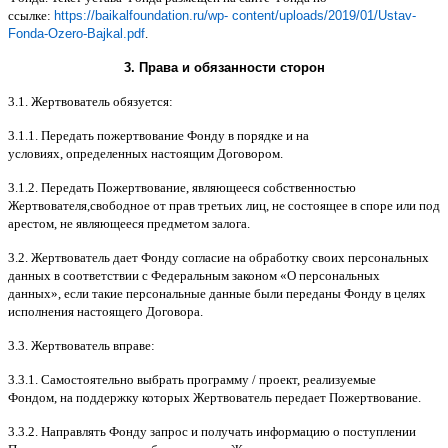
ссылке
:
https://baikalfoundation.ru/wp- content/uploads/2019/01/Ustav-
Fonda-Ozero-Bajkal.pdf
.
3.
Права и обязанности сторон
3.1.
Жертвователь обязуется
:
3.1.1.
Передать пожертвование Фонду в порядке и на
условиях
,
определенных настоящим Договором
.
3.1.2.
Передать Пожертвование
,
являющееся собственностью
Жертвователя
,
свободное от прав третьих лиц
,
не состоящее в споре или под
арестом
,
не являющееся предметом залога
.
3.2.
Жертвователь дает Фонду согласие на обработку своих персональных
данных в соответствии с Федеральным законом
«
О персональных
данных
»,
если такие персональные данные были переданы Фонду в целях
исполнения настоящего Договора
.
3.3.
Жертвователь вправе
:
3.3.1.
Самостоятельно выбрать программу
/
проект
,
реализуемые
Фондом
,
на поддержку которых Жертвователь передает Пожертвование
.
3.3.2.
Направлять Фонду запрос и получать информацию о поступлении