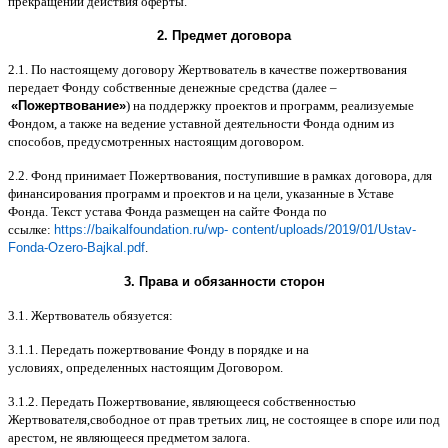
прекращении действия оферты
.
2.
Предмет договора
2.1.
По настоящему договору Жертвователь в качестве пожертвования
передает Фонду собственные денежные средства
(
далее
–
«
Пожертвование
»
)
на поддержку проектов и программ
,
реализуемые
Фондом
,
а также на ведение уставной деятельности Фонда одним из
способов
,
предусмотренных настоящим договором
.
2.2.
Фонд принимает Пожертвования
,
поступившие в рамках договора
,
для
финансирования программ и проектов и на цели
,
указанные в Уставе
Фонда
.
Текст устава Фонда размещен на сайте Фонда по
ссылке
:
https://baikalfoundation.ru/wp- content/uploads/2019/01/Ustav-
Fonda-Ozero-Bajkal.pdf
.
3.
Права и обязанности сторон
3.1.
Жертвователь обязуется
:
3.1.1.
Передать пожертвование Фонду в порядке и на
условиях
,
определенных настоящим Договором
.
3.1.2.
Передать Пожертвование
,
являющееся собственностью
Жертвователя
,
свободное от прав третьих лиц
,
не состоящее в споре или под
арестом
,
не являющееся предметом залога
.