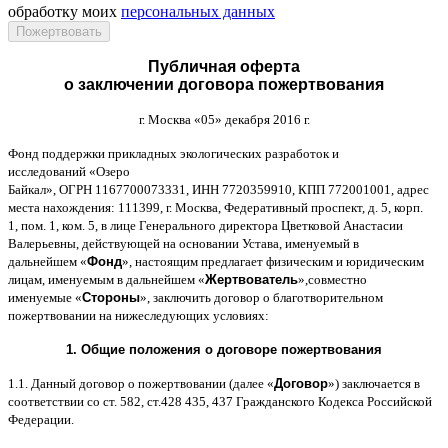
обработку моих
персональных данных
Публичная оферта
о заключении договора пожертвования
г
.
Москва
«05»
декабря
2016
г
.
Фонд поддержки прикладных экологических разработок и
исследований
«
Озеро
Байкал
»,
ОГРН
1167700073331,
ИНН
7720359910,
КПП
772001001,
адрес
места нахождения
: 111399,
г
.
Москва
,
Федеративный проспект
,
д
. 5,
корп
.
1,
пом
. 1,
ком
. 5,
в лице Генерального директора Цветковой Анастасии
Валерьевны
,
действующей на основании Устава
,
именуемый в
дальнейшем
«
Фонд
»,
настоящим предлагает физическим и юридическим
лицам
,
именуемым в дальнейшем
«
Жертвователь
»,
совместно
именуемые
«
Стороны
»,
заключить договор
o
благотворительном
пожертвовании на нижеследующих условиях
:
1.
Общие положения
o
договоре пожертвования
1.1.
Данный договор о пожертвовании
(
далее
«
Договор
»)
заключается в
соответствии со ст
. 582,
ст
.428 435, 437
Гражданского Кодекса Российской
Федерации
.