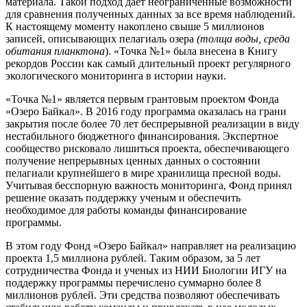
материала. Такой подход дает неограниченные возможности
для сравнения полученных данных за все время наблюдений.
К настоящему моменту накоплено свыше 5 миллионов
записей, описывающих пелагиаль озера
(толща воды, среда
обитания планктона
). «Точка №1» была внесена в Книгу
рекордов России как самый длительный проект регулярного
экологического мониторинга в истории науки.
«Точка №1» является первым грантовым проектом Фонда
«Озеро Байкал». В 2016 году программа оказалась на грани
закрытия после более 70 лет беспрерывной реализации в виду
нестабильного бюджетного финансирования. Экспертное
сообщество рисковало лишиться проекта, обеспечивающего
получение непрерывных ценных данных о состоянии
пелагиали крупнейшего в мире хранилища пресной воды.
Учитывая бесспорную важность мониторинга, Фонд принял
решение оказать поддержку ученым и обеспечить
необходимое для работы команды финансирование
программы.
В этом году Фонд «Озеро Байкал» направляет на реализацию
проекта 1,5 миллиона рублей. Таким образом, за 5 лет
сотрудничества Фонда и ученых из НИИ Биологии ИГУ на
поддержку программы перечислено суммарно более 8
миллионов рублей. Эти средства позволяют обеспечивать