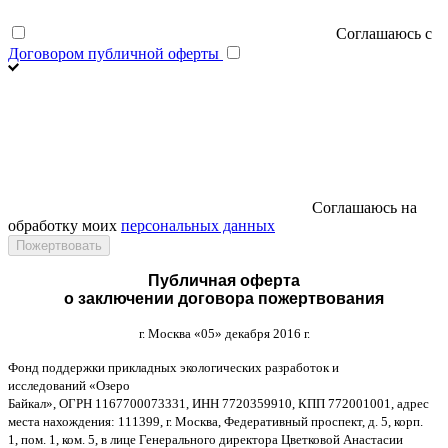
Соглашаюсь с
Договором публичной оферты
Соглашаюсь на
обработку моих
персональных данных
Публичная оферта
о заключении договора пожертвования
г
.
Москва
«05»
декабря
2016
г
.
Фонд поддержки прикладных экологических разработок и
исследований
«
Озеро
Байкал
»,
ОГРН
1167700073331,
ИНН
7720359910,
КПП
772001001,
адрес
места нахождения
: 111399,
г
.
Москва
,
Федеративный проспект
,
д
. 5,
корп
.
1,
пом
. 1,
ком
. 5,
в лице Генерального директора Цветковой Анастасии