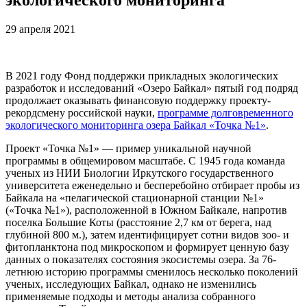
29 апреля 2021
В 2021 году Фонд поддержки прикладных экологических
разработок и исследований «Озеро Байкал» пятый год подряд
продолжает оказывать финансовую поддержку проекту-
рекордсмену российской науки,
программе долговременного
экологического мониторинга озера Байкал «Точка №1»
.
Проект «Точка №1» — пример уникальной научной
программы в общемировом масштабе. С 1945 года команда
ученых из НИИ Биологии Иркутского государственного
университета еженедельно и бесперебойно отбирает пробы из
Байкала на «пелагической стационарной станции №1»
(«Точка №1»), расположенной в Южном Байкале, напротив
поселка Большие Коты (расстояние 2,7 км от берега, над
глубиной 800 м.), затем идентифицирует сотни видов зоо- и
фитопланктона под микроскопом и формирует ценную базу
данных о показателях состояния экосистемы озера. За 76-
летнюю историю программы сменилось несколько поколений
ученых, исследующих Байкал, однако не изменились
применяемые подходы и методы анализа собранного