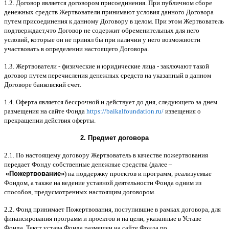
1.2.
Договор является договором присоединения
.
При публичном сборе
денежных средств Жертвователи принимают условия данного Договора
путем присоединения к данному Договору в целом
.
При этом Жертвователь
подтверждает
,
что Договор не содержит обременительных для него
условий
,
которые он не принял бы при наличии у него возможности
участвовать в определении настоящего Договора
.
1.3.
Жертвователи
-
физические и юридические лица
-
заключают такой
договор путем перечисления денежных средств на указанный в данном
Договоре банковский счет
.
1.4.
Оферта является бессрочной и действует до дня
,
следующего за днем
размещения на сайте Фонда
https://baikalfoundation.ru/
извещения о
прекращении действия оферты
.
2.
Предмет договора
2.1.
По настоящему договору Жертвователь в качестве пожертвования
передает Фонду собственные денежные средства
(
далее
–
«
Пожертвование
»
)
на поддержку проектов и программ
,
реализуемые
Фондом
,
а также на ведение уставной деятельности Фонда одним из
способов
,
предусмотренных настоящим договором
.
2.2.
Фонд принимает Пожертвования
,
поступившие в рамках договора
,
для
финансирования программ и проектов и на цели
,
указанные в Уставе
Фонда
.
Текст устава Фонда размещен на сайте Фонда по