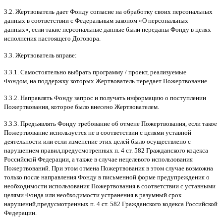
3.2.
Жертвователь дает Фонду согласие на обработку своих персональных
данных в соответствии с Федеральным законом
«
О персональных
данных
»,
если такие персональные данные были переданы Фонду в целях
исполнения настоящего Договора
.
3.3.
Жертвователь вправе
:
3.3.1.
Самостоятельно выбрать программу
/
проект
,
реализуемые
Фондом
,
на поддержку которых Жертвователь передает Пожертвование
.
3.3.2.
Направлять Фонду запрос и получать информацию о поступлении
Пожертвования
,
которое было внесено Жертвователем
.
3.3.3.
Предъявлять Фонду требование об отмене Пожертвования
,
если такое
Пожертвование используется не в соответствии с целями уставной
деятельности или если изменение этих целей было осуществлено с
нарушением правил
,
предусмотренных п
. 4
ст
. 582
Гражданского кодекса
Российской Федерации
,
а также в случае нецелевого использования
Пожертвований
.
При этом отмена Пожертвования в этом случае возможна
только после направления Фонду в письменной форме предупреждения о
необходимости использования Пожертвования в соответствии с уставными
целями Фонда или необходимости устранения в разумный срок
нарушений
,
предусмотренных п
. 4
ст
. 582
Гражданского кодекса Российской
Федерации
.