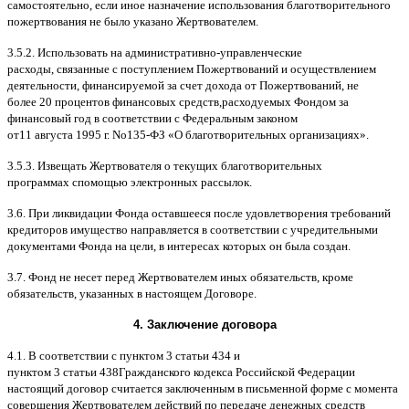
самостоятельно
,
если иное назначение использования благотворительного
пожертвования не было указано Жертвователем
.
3.5.2.
Использовать на административно
-
управленческие
расходы
,
связанные с поступлением Пожертвований и осуществлением
деятельности
,
финансируемой за счет дохода от Пожертвований
,
не
более
20
процентов финансовых средств
,
расходуемых Фондом за
финансовый год в соответствии с Федеральным законом
от
11
августа
1995
г
.
No
135-
ФЗ
«
О благотворительных организациях
».
3.5.3.
Извещать Жертвователя
o
текущих благотворительных
программах
c
помощью электронных рассылок
.
3.6.
При ликвидации Фонда оставшееся после удовлетворения требований
кредиторов имущество направляется в соответствии с учредительными
документами Фонда на цели
,
в интересах которых он была создан
.
3.7.
Фонд не несет перед Жертвователем иных обязательств
,
кроме
обязательств
,
указанных в настоящем Договоре
.
4.
Заключение договора
4.1. B
соответствии с пунктом
3
статьи
434
и
пунктом
3
статьи
438
Гражданского кодекса Российской Федерации
настоящий договор считается заключенным в письменной форме
c
момента
совершения Жертвователем действий по передаче денежных средств