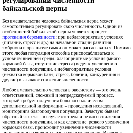
регулировании численности
байкальской нерпы
Без вмешательства человека байкальская нерпа может
самостоятельно регулировать свою численность. Одной из
особенностей байкальской нерпы является процесс
протекания беременности
: при неблагоприятных условиях
(питание, стресс и др.) на начальной стадии развития
эмбриона в организме самки он может рассасываться. Помимо
этого любая популяция способна приспосабливаться к
условиям внешней среды: благоприятные условия (много
кормовой базы, отсутствие стресса) ведет к увеличению
численности популяции, а неблагоприятные условия
(нехватка кормовой базы, стресс, болезни, конкуренция и
другие) вызывают снижение численности.
Любое вмешательство человека в экосистему — это очень
ответственный, сложный и непредсказуемый процесс,
который
требует получения большого количества
дополнительной информации – проведения исследований,
мониторинга благополучия популяции. Зачастую бывает
обратный эффект – в случае отстрела и резкого снижения
численности популяции, и как следствие, резкого увеличения
кормовой базы, происходит увеличение численности
популяции в сравнении с изначальным уровнем. В связи с