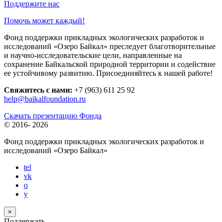
Поддержите нас
Помочь может каждый!
Фонд поддержки прикладных экологических разработок и
исследований «Озеро Байкал» преследует благотворительные
и научно-исследовательские цели, направленные на
сохранение Байкальской природной территории и содействие
ее устойчивому развитию. Присоединяйтесь к нашей работе!
Свяжитесь с нами:
+7 (963) 611 25 92
help@baikalfoundation.ru
Скачать презентацию Фонда
© 2016-
2026
Фонд поддержки прикладных экологических разработок и
исследований
«Озеро Байкал»
tel
vk
o
y
×
Поддержать