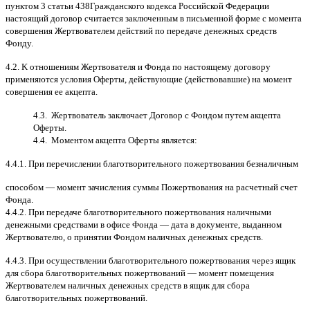
пунктом
3
статьи
438
Гражданского кодекса Российской Федерации
настоящий договор считается заключенным в письменной форме
c
момента
совершения Жертвователем действий по передаче денежных средств
Фонду
.
4.2. K
отношениям Жертвователя и Фонда по настоящему договору
применяются условия Оферты
,
действующие
(
действовавшие
)
на момент
совершения ее акцепта
.
4.3.
Жертвователь заключает Договор
c
Фондом путем акцепта
Оферты
.
4.4.
Моментом акцепта Оферты является
:
4.4.1.
При перечислении благотворительного пожертвования безналичным
способом
—
момент зачисления суммы Пожертвования на расчетный счет
Фонда
.
4.4.2.
При передаче благотворительного пожертвования наличными
денежными средствами в офисе Фонда
—
дата в документе
,
выданном
Жертвователю
,
o
принятии Фондом наличных денежных средств
.
4.4.3.
При осуществлении благотворительного пожертвования через ящик
для сбора благотворительных пожертвований
—
момент помещения
Жертвователем наличных денежных средств в ящик для сбора
благотворительных пожертвований
.