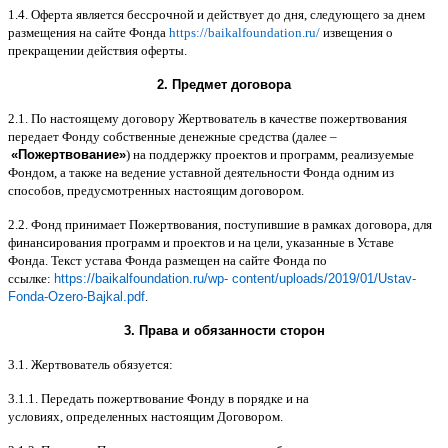
1.4.
Оферта является бессрочной и действует до дня
,
следующего за днем
размещения на сайте Фонда
https://baikalfoundation.ru/
извещения о
прекращении действия оферты
.
2.
Предмет договора
2.1.
По настоящему договору Жертвователь в качестве пожертвования
передает Фонду собственные денежные средства
(
далее
–
«
Пожертвование
»
)
на поддержку проектов и программ
,
реализуемые
Фондом
,
а также на ведение уставной деятельности Фонда одним из
способов
,
предусмотренных настоящим договором
.
2.2.
Фонд принимает Пожертвования
,
поступившие в рамках договора
,
для
финансирования программ и проектов и на цели
,
указанные в Уставе
Фонда
.
Текст устава Фонда размещен на сайте Фонда по
ссылке
:
https://baikalfoundation.ru/wp- content/uploads/2019/01/Ustav-
Fonda-Ozero-Bajkal.pdf
.
3.
Права и обязанности сторон
3.1.
Жертвователь обязуется
:
3.1.1.
Передать пожертвование Фонду в порядке и на
условиях
,
определенных настоящим Договором
.