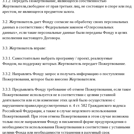
3.1.2.
Передать Пожертвование
,
являющееся собственностью
Жертвователя
,
свободное от прав третьих лиц
,
не состоящее в споре или под
арестом
,
не являющееся предметом залога
.
3.2.
Жертвователь дает Фонду согласие на обработку своих персональных
данных в соответствии с Федеральным законом
«
О персональных
данных
»,
если такие персональные данные были переданы Фонду в целях
исполнения настоящего Договора
.
3.3.
Жертвователь вправе
:
3.3.1.
Самостоятельно выбрать программу
/
проект
,
реализуемые
Фондом
,
на поддержку которых Жертвователь передает Пожертвование
.
3.3.2.
Направлять Фонду запрос и получать информацию о поступлении
Пожертвования
,
которое было внесено Жертвователем
.
3.3.3.
Предъявлять Фонду требование об отмене Пожертвования
,
если такое
Пожертвование используется не в соответствии с целями уставной
деятельности или если изменение этих целей было осуществлено с
нарушением правил
,
предусмотренных п
. 4
ст
. 582
Гражданского кодекса
Российской Федерации
,
а также в случае нецелевого использования
Пожертвований
.
При этом отмена Пожертвования в этом случае возможна
только после направления Фонду в письменной форме предупреждения о
необходимости использования Пожертвования в соответствии с уставными
целями Фонда или необходимости устранения в разумный срок