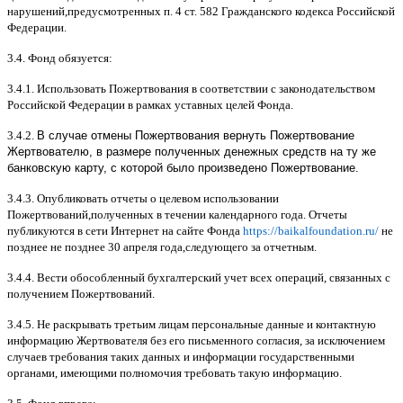
нарушений
,
предусмотренных п
. 4
ст
. 582
Гражданского кодекса Российской
Федерации
.
3.4.
Фонд обязуется
:
3.4.1.
Использовать Пожертвования в соответствии с законодательством
Российской Федерации в рамках уставных целей Фонда
.
3.4.2.
В случае отмены Пожертвования вернуть Пожертвование
Жертвователю, в размере полученных денежных средств на ту же
банковскую карту, с которой было произведено Пожертвование.
3.4.3.
Опубликовать отчеты о целевом использовании
Пожертвований
,
полученных в течении календарного года
.
Отчеты
публикуются в сети Интернет на сайте Фонда
https://baikalfoundation.ru/
не
позднее не позднее
30
апреля года
,
следующего за отчетным
.
3.4.4.
Вести обособленный бухгалтерский учет всех операций
,
связанных с
получением Пожертвований
.
3.4.5.
Не раскрывать третьим лицам персональные данные и контактную
информацию Жертвователя без его письменного согласия
,
за исключением
случаев требования таких данных и информации государственными
органами
,
имеющими полномочия требовать такую информацию
.