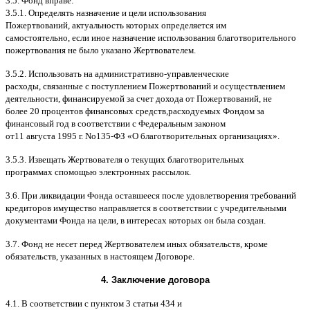
3.5.
Фонд вправе
:
3.5.1.
Определять назначение и цели использования
Пожертвований
,
актуальность которых определяется им
самостоятельно
,
если иное назначение использования благотворительного
пожертвования не было указано Жертвователем
.
3.5.2.
Использовать на административно
-
управленческие
расходы
,
связанные с поступлением Пожертвований и осуществлением
деятельности
,
финансируемой за счет дохода от Пожертвований
,
не
более
20
процентов финансовых средств
,
расходуемых Фондом за
финансовый год в соответствии с Федеральным законом
от
11
августа
1995
г
.
No
135-
ФЗ
«
О благотворительных организациях
».
3.5.3.
Извещать Жертвователя
o
текущих благотворительных
программах
c
помощью электронных рассылок
.
3.6.
При ликвидации Фонда оставшееся после удовлетворения требований
кредиторов имущество направляется в соответствии с учредительными
документами Фонда на цели
,
в интересах которых он была создан
.
3.7.
Фонд не несет перед Жертвователем иных обязательств
,
кроме
обязательств
,
указанных в настоящем Договоре
.
4.
Заключение договора
4.1. B
соответствии с пунктом
3
статьи
434
и