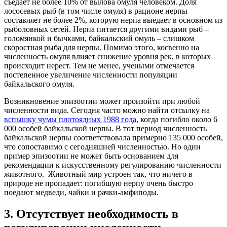
съедает не более 10% от вылова омуля человеком. Доля
лососевых рыб (в том числе омуля) в рационе нерпы
составляет не более 2%, которую нерпа выедает в основном из
рыболовных сетей. Нерпа питается другими видами рыб –
голомянкой и бычками, байкальский омуль – слишком
скоростная рыба для нерпы. Помимо этого, косвенно на
численность омуля влияет снижение уровня рек, в которых
происходит нерест. Тем не менее, учеными отмечается
постепенное увеличение численности популяции
байкальского омуля.
Возникновение эпизоотии может произойти при любой
численности вида. Сегодня часто можно найти отсылку на
вспышку чумы плотоядных 1988 года
, когда погибло около 6
000 особей байкальской нерпы. В тот период численность
байкальской нерпы соответствовала примерно 135 000 особей,
что сопоставимо с сегодняшней численностью. Но один
пример эпизоотии не может быть основанием для
рекомендации к искусственному регулированию численности
животного. Животный мир устроен так, что ничего в
природе не пропадает: погибшую нерпу очень быстро
поедают медведи, чайки и рачки-амфиподы.
3.
Отсутствует необходимость в