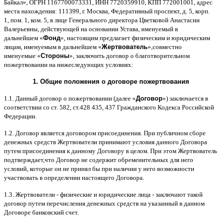
Байкал
»,
ОГРН
1167700073331,
ИНН
7720359910,
КПП
772001001,
адрес
места нахождения
: 111399,
г
.
Москва
,
Федеративный проспект
,
д
. 5,
корп
.
1,
пом
. 1,
ком
. 5,
в лице Генерального директора Цветковой Анастасии
Валерьевны
,
действующей на основании Устава
,
именуемый в
дальнейшем
«
Фонд
»,
настоящим предлагает физическим и юридическим
лицам
,
именуемым в дальнейшем
«
Жертвователь
»,
совместно
именуемые
«
Стороны
»,
заключить договор
o
благотворительном
пожертвовании на нижеследующих условиях
:
1.
Общие положения
o
договоре пожертвования
1.1.
Данный договор о пожертвовании
(
далее
«
Договор
»)
заключается в
соответствии со ст
. 582,
ст
.428 435, 437
Гражданского Кодекса Российской
Федерации
.
1.2.
Договор является договором присоединения
.
При публичном сборе
денежных средств Жертвователи принимают условия данного Договора
путем присоединения к данному Договору в целом
.
При этом Жертвователь
подтверждает
,
что Договор не содержит обременительных для него
условий
,
которые он не принял бы при наличии у него возможности
участвовать в определении настоящего Договора
.
1.3.
Жертвователи
-
физические и юридические лица
-
заключают такой
договор путем перечисления денежных средств на указанный в данном
Договоре банковский счет
.