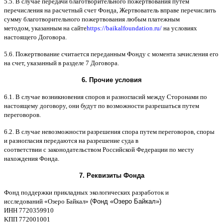
5.5. B
случае передачи благотворительного пожертвования путем
перечисления на расчетный счет Фонда
,
Жертвователь вправе перечислить
сумму благотворительного пожертвования любым платежным
методом
,
указанным на сайте
https://baikalfoundation.ru/
на условиях
настоящего Договора
.
5.6.
Пожертвование считается переданным Фонду с момента зачисления его
на счет
,
указанный в разделе
7
Договора
.
6.
Прочие условия
6.1. B
случае возникновения споров и разногласий между Сторонами по
настоящему договору
,
они будут по возможности разрешаться путем
переговоров
.
6.2. B
случае невозможности разрешения спора путем переговоров
,
споры
и разногласия передаются на разрешение суда в
соответствии
c
законодательством Российской Федерации по месту
нахождения Фонда
.
7.
Реквизиты Фонда
Фонд поддержки прикладных экологических разработок и
исследований
«
Озеро Байкал
»
(Фонд «Озеро Байкал»)
ИНН
7720359910
K
ПП
772001001