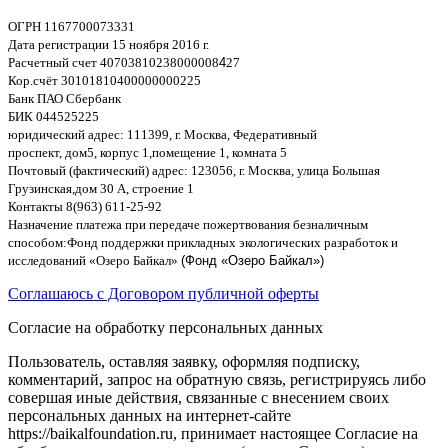
ОГРН
1167700073331
Дата регистрации
15
ноября
2016
г
.
Расчетный счет
40703810238000008
4
27
Кор
.
счёт
30101810400000000225
Банк ПАО Сбербанк
БИК
044525225
юридический адрес
: 111399,
г
.
Москва
,
Федеративный
проспект
,
дом
5,
корпус
1,
помещение
1,
комната
5
Почтовый
(
фактический
)
адрес
: 123056,
г
.
Москва
,
улица Большая
Грузинская
,
дом
30
А
,
строение
1
Контакты
8(963) 611-25-92
Назначение платежа при передаче пожертвования безналичным
способом
:
Фонд поддержки прикладных экологических разработок и
исследований
«
Озеро Байкал
»
(Фонд «Озеро Байкал»)
Соглашаюсь с Договором публичной оферты
Согласие на обработку персональных данных
Пользователь, оставляя заявку, оформляя подписку,
комментарий, запрос на обратную связь, регистрируясь либо
совершая иные действия, связанные с внесением своих
персональных данных на интернет-сайте
https://baikalfoundation.ru, принимает настоящее Согласие на