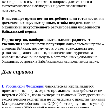
всестороннего изучения этого вопроса, длительного и
систематического наблюдения и учета численности
животного.
В настоящее время нет ни потребности, ни готовности, ни
достаточных научных данных, чтобы вводить новые
механизмы искусственного регулирования численности
байкальской нерпы.
Ряд экспертов, наоборот, высказывают радость от
увеличения численности популяции байкальской нерпы
–
символа Байкала, потому что это дает возможность для
развития организованного, экологического туризма: за
животным можно наблюдать в естественных условиях на
Ушканьих островах в Забайкальском национальном парке.
Для справки
В Российской Федерации
байкальская нерпа
является
промысловым видом, однако
промышленная добыча ее не
ведется с 2007 г
., когда экспертная комиссия Государственной
экологической экспертизы не согласилась с представленными
Материалами обоснования ОДУ (общего допустимого улова)
в количестве 3500 особей и рекомендовала введение