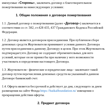
именуемые
«
Стороны
»,
заключить договор
o
благотворительном
пожертвовании на нижеследующих условиях
:
1.
Общие положения
o
договоре пожертвования
1.1.
Данный договор о пожертвовании
(
далее
«
Договор
»)
заключается в
соответствии со ст
. 582,
ст
.428 435, 437
Гражданского Кодекса Российской
Федерации
.
1.2.
Договор является договором присоединения
.
При публичном сборе
денежных средств Жертвователи принимают условия данного Договора
путем присоединения к данному Договору в целом
.
При этом Жертвователь
подтверждает
,
что Договор не содержит обременительных для него
условий
,
которые он не принял бы при наличии у него возможности
участвовать в определении настоящего Договора
.
1.3.
Жертвователи
-
физические и юридические лица
-
заключают такой
договор путем перечисления денежных средств на указанный в данном
Договоре банковский счет
.
1.4.
Оферта является бессрочной и действует до дня
,
следующего за днем
размещения на сайте Фонда
https://baikalfoundation.ru/
извещения о
прекращении действия оферты
.
2.
Предмет договора