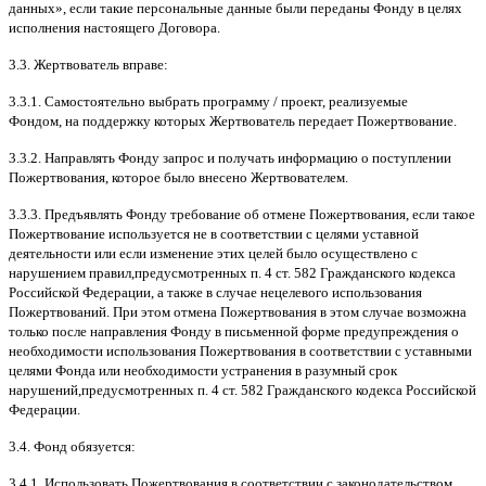
данных
»,
если такие персональные данные были переданы Фонду в целях
исполнения настоящего Договора
.
3.3.
Жертвователь вправе
:
3.3.1.
Самостоятельно выбрать программу
/
проект
,
реализуемые
Фондом
,
на поддержку которых Жертвователь передает Пожертвование
.
3.3.2.
Направлять Фонду запрос и получать информацию о поступлении
Пожертвования
,
которое было внесено Жертвователем
.
3.3.3.
Предъявлять Фонду требование об отмене Пожертвования
,
если такое
Пожертвование используется не в соответствии с целями уставной
деятельности или если изменение этих целей было осуществлено с
нарушением правил
,
предусмотренных п
. 4
ст
. 582
Гражданского кодекса
Российской Федерации
,
а также в случае нецелевого использования
Пожертвований
.
При этом отмена Пожертвования в этом случае возможна
только после направления Фонду в письменной форме предупреждения о
необходимости использования Пожертвования в соответствии с уставными
целями Фонда или необходимости устранения в разумный срок
нарушений
,
предусмотренных п
. 4
ст
. 582
Гражданского кодекса Российской
Федерации
.
3.4.
Фонд обязуется
:
3.4.1.
Использовать Пожертвования в соответствии с законодательством