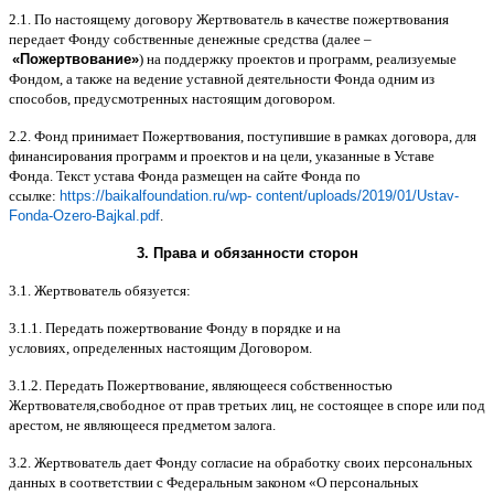
2.1.
По настоящему договору Жертвователь в качестве пожертвования
передает Фонду собственные денежные средства
(
далее
–
«
Пожертвование
»
)
на поддержку проектов и программ
,
реализуемые
Фондом
,
а также на ведение уставной деятельности Фонда одним из
способов
,
предусмотренных настоящим договором
.
2.2.
Фонд принимает Пожертвования
,
поступившие в рамках договора
,
для
финансирования программ и проектов и на цели
,
указанные в Уставе
Фонда
.
Текст устава Фонда размещен на сайте Фонда по
ссылке
:
https://baikalfoundation.ru/wp- content/uploads/2019/01/Ustav-
Fonda-Ozero-Bajkal.pdf
.
3.
Права и обязанности сторон
3.1.
Жертвователь обязуется
:
3.1.1.
Передать пожертвование Фонду в порядке и на
условиях
,
определенных настоящим Договором
.
3.1.2.
Передать Пожертвование
,
являющееся собственностью
Жертвователя
,
свободное от прав третьих лиц
,
не состоящее в споре или под
арестом
,
не являющееся предметом залога
.
3.2.
Жертвователь дает Фонду согласие на обработку своих персональных
данных в соответствии с Федеральным законом
«
О персональных