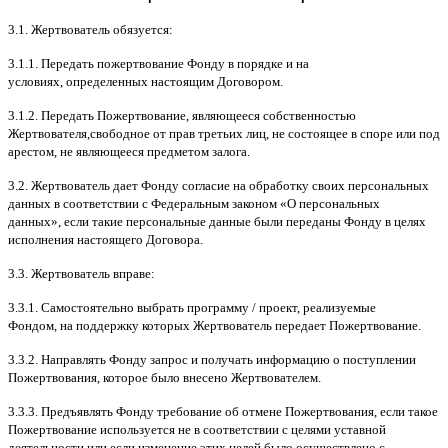
3.1.
Жертвователь обязуется
:
3.1.1.
Передать пожертвование Фонду в порядке и на
условиях
,
определенных настоящим Договором
.
3.1.2.
Передать Пожертвование
,
являющееся собственностью
Жертвователя
,
свободное от прав третьих лиц
,
не состоящее в споре или под
арестом
,
не являющееся предметом залога
.
3.2.
Жертвователь дает Фонду согласие на обработку своих персональных
данных в соответствии с Федеральным законом
«
О персональных
данных
»,
если такие персональные данные были переданы Фонду в целях
исполнения настоящего Договора
.
3.3.
Жертвователь вправе
:
3.3.1.
Самостоятельно выбрать программу
/
проект
,
реализуемые
Фондом
,
на поддержку которых Жертвователь передает Пожертвование
.
3.3.2.
Направлять Фонду запрос и получать информацию о поступлении
Пожертвования
,
которое было внесено Жертвователем
.
3.3.3.
Предъявлять Фонду требование об отмене Пожертвования
,
если такое
Пожертвование используется не в соответствии с целями уставной
деятельности или если изменение этих целей было осуществлено с