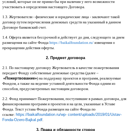
условий
,
которые он не принял бы при наличии у него возможности
участвовать в определении настоящего Договора
.
1.3.
Жертвователи
-
физические и юридические лица
-
заключают такой
договор путем перечисления денежных средств на указанный в данном
Договоре банковский счет
.
1.4.
Оферта является бессрочной и действует до дня
,
следующего за днем
размещения на сайте Фонда
https://baikalfoundation.ru/
извещения о
прекращении действия оферты
.
2.
Предмет договора
2.1.
По настоящему договору Жертвователь в качестве пожертвования
передает Фонду собственные денежные средства
(
далее
–
«
Пожертвование
»
)
на поддержку проектов и программ
,
реализуемые
Фондом
,
а также на ведение уставной деятельности Фонда одним из
способов
,
предусмотренных настоящим договором
.
2.2.
Фонд принимает Пожертвования
,
поступившие в рамках договора
,
для
финансирования программ и проектов и на цели
,
указанные в Уставе
Фонда
.
Текст устава Фонда размещен на сайте Фонда по
ссылке
:
https://baikalfoundation.ru/wp- content/uploads/2019/01/Ustav-
Fonda-Ozero-Bajkal.pdf
.
3.
Права и обязанности сторон