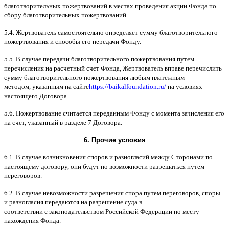
благотворительных пожертвований в местах проведения акции Фонда по
сбору благотворительных пожертвований
.
5.4.
Жертвователь самостоятельно определяет сумму благотворительного
пожертвования и способы его передачи Фонду
.
5.5. B
случае передачи благотворительного пожертвования путем
перечисления на расчетный счет Фонда
,
Жертвователь вправе перечислить
сумму благотворительного пожертвования любым платежным
методом
,
указанным на сайте
https://baikalfoundation.ru/
на условиях
настоящего Договора
.
5.6.
Пожертвование считается переданным Фонду с момента зачисления его
на счет
,
указанный в разделе
7
Договора
.
6.
Прочие условия
6.1. B
случае возникновения споров и разногласий между Сторонами по
настоящему договору
,
они будут по возможности разрешаться путем
переговоров
.
6.2. B
случае невозможности разрешения спора путем переговоров
,
споры
и разногласия передаются на разрешение суда в
соответствии
c
законодательством Российской Федерации по месту
нахождения Фонда
.