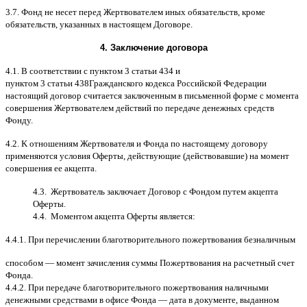
3.7.
Фонд не несет перед Жертвователем иных обязательств
,
кроме
обязательств
,
указанных в настоящем Договоре
.
4.
Заключение договора
4.1. B
соответствии с пунктом
3
статьи
434
и
пунктом
3
статьи
438
Гражданского кодекса Российской Федерации
настоящий договор считается заключенным в письменной форме
c
момента
совершения Жертвователем действий по передаче денежных средств
Фонду
.
4.2. K
отношениям Жертвователя и Фонда по настоящему договору
применяются условия Оферты
,
действующие
(
действовавшие
)
на момент
совершения ее акцепта
.
4.3.
Жертвователь заключает Договор
c
Фондом путем акцепта
Оферты
.
4.4.
Моментом акцепта Оферты является
:
4.4.1.
При перечислении благотворительного пожертвования безналичным
способом
—
момент зачисления суммы Пожертвования на расчетный счет
Фонда
.
4.4.2.
При передаче благотворительного пожертвования наличными
денежными средствами в офисе Фонда
—
дата в документе
,
выданном