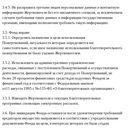
3.4.5.
Не раскрывать третьим лицам персональные данные и контактную
информацию Жертвователя без его письменного согласия
,
за исключением
случаев требования таких данных и информации государственными
органами
,
имеющими полномочия требовать такую информацию
.
3.5.
Фонд вправе
:
3.5.1.
Определять назначение и цели использования
Пожертвований
,
актуальность которых определяется им
самостоятельно
,
если иное назначение использования благотворительного
пожертвования не было указано Жертвователем
.
3.5.2.
Использовать на административно
-
управленческие
расходы
,
связанные с поступлением Пожертвований и осуществлением
деятельности
,
финансируемой за счет дохода от Пожертвований
,
не
более
20
процентов финансовых средств
,
расходуемых Фондом за
финансовый год в соответствии с Федеральным законом
от
11
августа
1995
г
.
No
135-
ФЗ
«
О благотворительных организациях
».
3.5.3.
Извещать Жертвователя
o
текущих благотворительных
программах
c
помощью электронных рассылок
.
3.6.
При ликвидации Фонда оставшееся после удовлетворения требований
кредиторов имущество направляется в соответствии с учредительными
документами Фонда на цели
,
в интересах которых он была создан
.