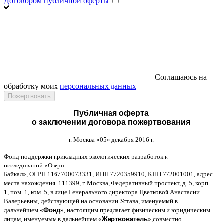
Договором публичной оферты
Соглашаюсь на
обработку моих
персональных данных
Публичная оферта
о заключении договора пожертвования
г
.
Москва
«05»
декабря
2016
г
.
Фонд поддержки прикладных экологических разработок и
исследований
«
Озеро
Байкал
»,
ОГРН
1167700073331,
ИНН
7720359910,
КПП
772001001,
адрес
места нахождения
: 111399,
г
.
Москва
,
Федеративный проспект
,
д
. 5,
корп
.
1,
пом
. 1,
ком
. 5,
в лице Генерального директора Цветковой Анастасии
Валерьевны
,
действующей на основании Устава
,
именуемый в
дальнейшем
«
Фонд
»,
настоящим предлагает физическим и юридическим
лицам
,
именуемым в дальнейшем
«
Жертвователь
»,
совместно