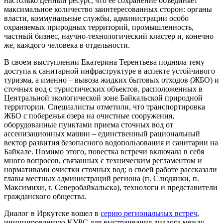
настолько ценный ресурс, что ее сохранение объединяет
максимальное количество заинтересованных сторон: органы
власти, коммунальные службы, администрации особо
охраняемых природных территорий, промышленность,
частный бизнес, научно-технологический кластер и, конечно
же, каждого человека в отдельности.
В своем выступлении Екатерина Терентьева подняла тему
доступа к санитарной инфраструктуре в аспекте устойчивого
туризма, а именно – вывоза жидких бытовых отходов (ЖБО) и
сточных вод с туристических объектов, расположенных в
Центральной экологической зоне Байкальской природной
территории. Специалисты отметили, что транспортировка
ЖБО с побережья озера на очистные сооружения,
оборудованные пунктами приема сточных вод от
ассенизационных машин – единственный рациональный
вектор развития безопасного водопользования и санитарии на
Байкале. Помимо этого, повестка встречи включала в себя
много вопросов, связанных с техническим регламентом и
нормативами очистки сточных вод: о своей работе рассказали
главы местных администраций региона (п. Слюдянки, п.
Максимихи, г. Северобайкальска), технологи и представители
гражданского общества.
Диалог в Иркутске вошел в
серию региональных встреч
,
инициированную КУРС для выстраивания диалога между