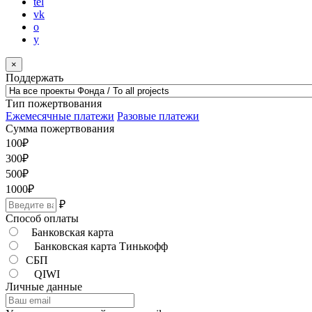
tel
vk
o
y
×
Поддержать
Тип пожертвования
Ежемесячные платежи
Разовые платежи
Сумма пожертвования
100
₽
300
₽
500
₽
1000
₽
₽
Способ оплаты
Банковская карта
Банковская карта Тинькофф
СБП
QIWI
Личные данные