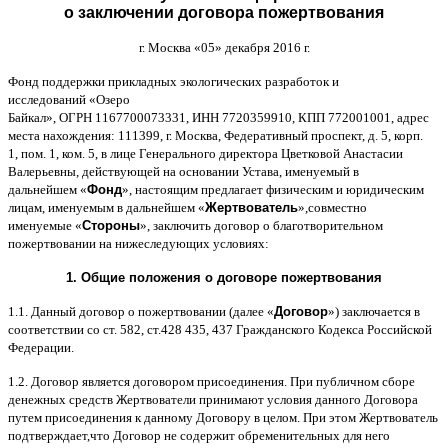
о заключении договора пожертвования
г
.
Москва
«05»
декабря
2016
г
.
Фонд поддержки прикладных экологических разработок и
исследований
«
Озеро
Байкал
»,
ОГРН
1167700073331,
ИНН
7720359910,
КПП
772001001,
адрес
места нахождения
: 111399,
г
.
Москва
,
Федеративный проспект
,
д
. 5,
корп
.
1,
пом
. 1,
ком
. 5,
в лице Генерального директора Цветковой Анастасии
Валерьевны
,
действующей на основании Устава
,
именуемый в
дальнейшем
«
Фонд
»,
настоящим предлагает физическим и юридическим
лицам
,
именуемым в дальнейшем
«
Жертвователь
»,
совместно
именуемые
«
Стороны
»,
заключить договор
o
благотворительном
пожертвовании на нижеследующих условиях
:
1.
Общие положения
o
договоре пожертвования
1.1.
Данный договор о пожертвовании
(
далее
«
Договор
»)
заключается в
соответствии со ст
. 582,
ст
.428 435, 437
Гражданского Кодекса Российской
Федерации
.
1.2.
Договор является договором присоединения
.
При публичном сборе
денежных средств Жертвователи принимают условия данного Договора
путем присоединения к данному Договору в целом
.
При этом Жертвователь
подтверждает
,
что Договор не содержит обременительных для него