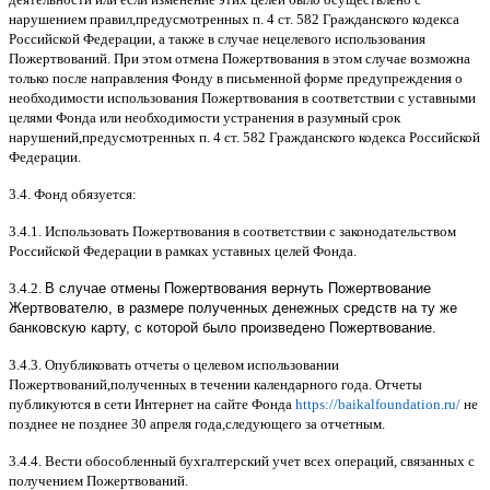
нарушением правил
,
предусмотренных п
. 4
ст
. 582
Гражданского кодекса
Российской Федерации
,
а также в случае нецелевого использования
Пожертвований
.
При этом отмена Пожертвования в этом случае возможна
только после направления Фонду в письменной форме предупреждения о
необходимости использования Пожертвования в соответствии с уставными
целями Фонда или необходимости устранения в разумный срок
нарушений
,
предусмотренных п
. 4
ст
. 582
Гражданского кодекса Российской
Федерации
.
3.4.
Фонд обязуется
:
3.4.1.
Использовать Пожертвования в соответствии с законодательством
Российской Федерации в рамках уставных целей Фонда
.
3.4.2.
В случае отмены Пожертвования вернуть Пожертвование
Жертвователю, в размере полученных денежных средств на ту же
банковскую карту, с которой было произведено Пожертвование.
3.4.3.
Опубликовать отчеты о целевом использовании
Пожертвований
,
полученных в течении календарного года
.
Отчеты
публикуются в сети Интернет на сайте Фонда
https://baikalfoundation.ru/
не
позднее не позднее
30
апреля года
,
следующего за отчетным
.
3.4.4.
Вести обособленный бухгалтерский учет всех операций
,
связанных с
получением Пожертвований
.