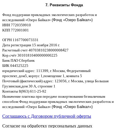
7.
Реквизиты Фонда
Фонд поддержки прикладных экологических разработок и
исследований
«
Озеро Байкал
»
(Фонд «Озеро Байкал»)
ИНН
7720359910
K
ПП
772001001
ОГРН
1167700073331
Дата регистрации
15
ноября
2016
г
.
Расчетный счет
40703810238000008
4
27
Кор
.
счёт
30101810400000000225
Банк ПАО Сбербанк
БИК
044525225
юридический адрес
: 111399,
г
.
Москва
,
Федеративный
проспект
,
дом
5,
корпус
1,
помещение
1,
комната
5
Почтовый
(
фактический
)
адрес
: 123056,
г
.
Москва
,
улица Большая
Грузинская
,
дом
30
А
,
строение
1
Контакты
8(963) 611-25-92
Назначение платежа при передаче пожертвования безналичным
способом
:
Фонд поддержки прикладных экологических разработок и
исследований
«
Озеро Байкал
»
(Фонд «Озеро Байкал»)
Соглашаюсь с Договором публичной оферты
Согласие на обработку персональных данных