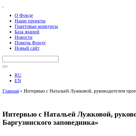
О Фонде
Наши проекты
Грантовые конкурсы
База знаний
Новости
Помочь Фонду
Новый сайт
RU
EN
Главная
»
Интервью с Натальей Лужковой, руководителем прое
Интервью с Натальей Лужковой, руково
Баргузинского заповедника»