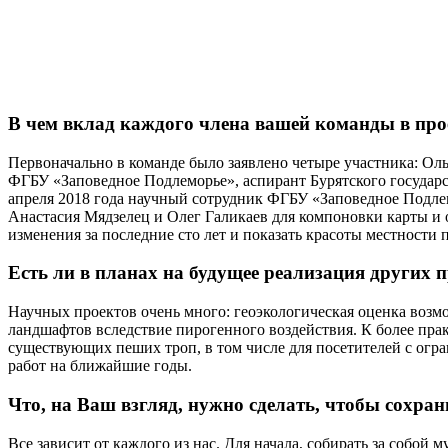
В чем вклад каждого члена вашей команды в про
Первоначально в команде было заявлено четыре участника: Ол
ФГБУ «Заповедное Подлеморье», аспирант Бурятского государс
апреля 2018 года научный сотрудник ФГБУ «Заповедное Подлем
Анастасия Мядзелец и Олег Галикаев для компоновки карты и
изменения за последние сто лет и показать красоты местности 
Есть ли в планах на будущее реализация других 
Научных проектов очень много: геоэкологическая оценка возм
ландшафтов вследствие пирогенного воздействия. К более пра
существующих пеших троп, в том числе для посетителей с огр
работ на ближайшие годы.
Что, на Ваш взгляд, нужно сделать, чтобы сохра
Все зависит от каждого из нас. Для начала, собирать за собой