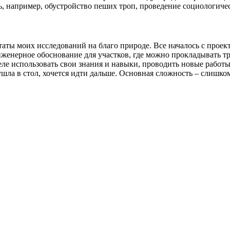
, например, обустройство пеших троп, проведение социологичес
аты моих исследований на благо природе. Все началось с проекто
нженерное обоснование для участков, где можно прокладывать 
еле использовать свои знания и навыки, проводить новые работ
 ушла в стол, хочется идти дальше. Основная сложность – слишко