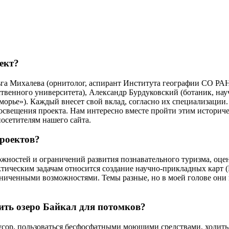
ект?
ьга Михалева (орнитолог, аспирант Института географии СО РАН
твенного университета), Александр Бурдуковский (ботаник, нау
орье»). Каждый внесет свой вклад, согласно их специализации.
 освещения проекта. Нам интересно вместе пройти этим историч
посетителям нашего сайта.
проектов?
ожностей и ограничений развития познавательного туризма, оце
ктическим задачам относится создание научно-прикладных карт (
аниченными возможностями. Темы разные, но в моей голове они
нить озеро Байкал для потомков?
 мусор, пользоваться бесфосфатными моющими средствами, ходить