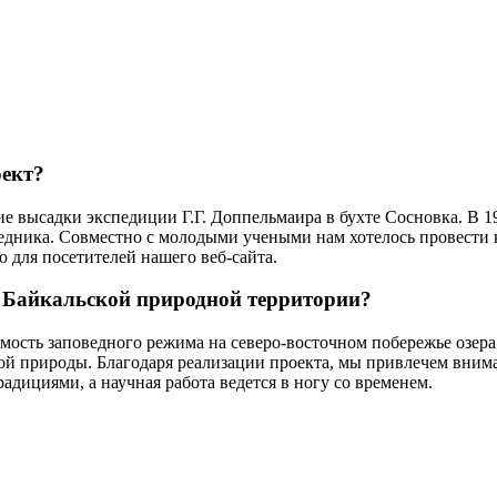
оект?
тие высадки экспедиции Г.Г. Доппельмаира в бухте Сосновка. В 
дника. Совместно с молодыми учеными нам хотелось провести 
 для посетителей нашего веб-сайта.
 и Байкальской природной территории?
мость заповедного режима на северо-восточном побережье озер
й природы. Благодаря реализации проекта, мы привлечем внима
адициями, а научная работа ведется в ногу со временем.