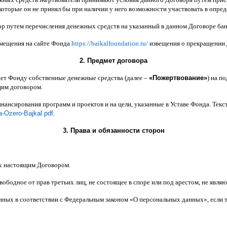
которые он не принял бы при наличии у него возможности участвовать в опре
ор путем перечисления денежных средств на указанный в данном Договоре бан
змещения на сайте Фонда
https://baikalfoundation.ru/
извещения о прекращении
2.
Предмет договора
ает Фонду собственные денежные средства
(
далее
–
«
Пожертвование
»
)
на по
щим договором
.
инансирования программ и проектов и на цели
,
указанные в Уставе Фонда
.
Текс
a-Ozero-Bajkal.pdf
.
3.
Права и обязанности сторон
х настоящим Договором
.
вободное от прав третьих лиц
,
не состоящее в споре или под арестом
,
не являю
анных в соответствии с Федеральным законом
«
О персональных данных
»,
если 