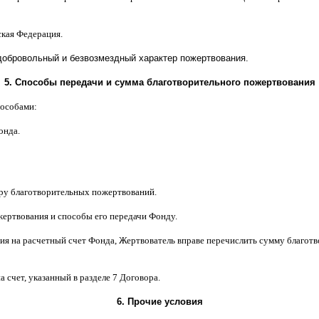
ская Федерация
.
добровольный и безвозмездный характер пожертвования
.
5.
Способы передачи и сумма благотворительного пожертвования
пособами
:
онда
.
ору благотворительных пожертвований
.
жертвования и способы его передачи Фонду
.
ия на расчетный счет Фонда
,
Жертвователь вправе перечислить сумму благо
а счет
,
указанный в разделе
7
Договора
.
6.
Прочие условия