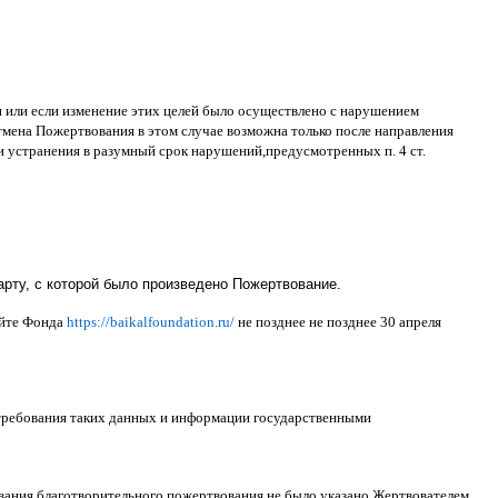
ти или если изменение этих целей было осуществлено с нарушением
тмена Пожертвования в этом случае возможна только после направления
и устранения в разумный срок нарушений
,
предусмотренных п
. 4
ст
.
рту, с которой было произведено Пожертвование.
айте Фонда
https://baikalfoundation.ru/
не позднее не позднее
30
апреля
 требования таких данных и информации государственными
ования благотворительного пожертвования не было указано Жертвователем
.