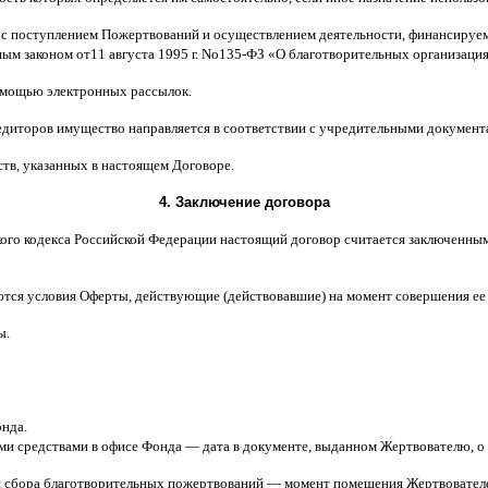
 с поступлением Пожертвований и осуществлением деятельности
,
финансируем
ным законом от
11
августа
1995
г
.
No
135-
ФЗ
«
О благотворительных организаци
мощью электронных рассылок
.
едиторов имущество направляется в соответствии с учредительными документ
ств
,
указанных в настоящем Договоре
.
4.
Заключение договора
ого кодекса Российской Федерации настоящий договор считается заключенны
ются условия Оферты
,
действующие
(
действовавшие
)
на момент совершения ее
ы
.
онда
.
ми средствами в офисе Фонда
—
дата в документе
,
выданном Жертвователю
,
o
я сбора благотворительных пожертвований
—
момент помещения Жертвователе