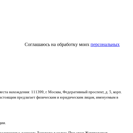
Соглашаюсь на обработку моих
персональных
места нахождения
: 111399,
г
.
Москва
,
Федеративный проспект
,
д
. 5,
корп
.
астоящим предлагает физическим и юридическим лицам
,
именуемым в
ции
.
оединения к данному Договору в целом
.
При этом Жертвователь