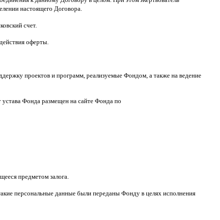
делении настоящего Договора
.
ковский счет
.
 действия оферты
.
ддержку проектов и программ
,
реализуемые Фондом
,
а также на ведение
т устава Фонда размещен на сайте Фонда по
щееся предметом залога
.
такие персональные данные были переданы Фонду в целях исполнения