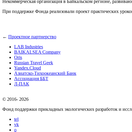
Некоммерческая организация в Байкальском регионе, развиваю
При поддержке Фонда реализовали проект практических уроков
←
Проектное партнерство
LAB Industries
BAIKALSEA Company
Oris
Russian Travel Geek
Yandex.Cloud
Азиатско-Тихоокеанский Банк
Ассоциация ББТ
Л-ПАК
© 2016-
2026
Фонд поддержки прикладных экологических разработок и исс
tel
vk
o