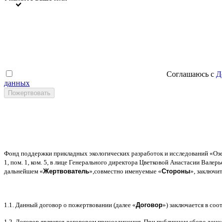
Соглашаюсь с
Д
данных
Фонд поддержки прикладных экологических разработок и исследований
«
Оз
1,
пом
. 1,
ком
. 5,
в лице Генерального директора Цветковой Анастасии Валер
дальнейшем
«
Жертвователь
»,
совместно именуемые
«
Стороны
»,
заключи
1.1.
Данный договор о пожертвовании
(
далее
«
Договор
»)
заключается в соот
1.2.
Договор является договором присоединения
.
При публичном сборе дене