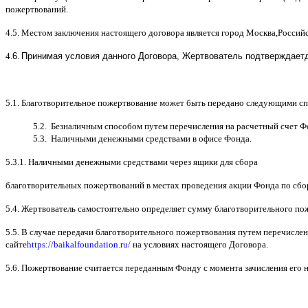
пожертвований
.
4.5.
Местом заключения настоящего договора является город Москва
,
Россий
4.
6
.
Принимая условия данного Договора,
Жертвователь
подтверждает
5.1.
Благотворительное пожертвование может быть передано следующими с
5.2.
Безналичным способом путем перечисления на расчетный счет Ф
5.3.
Наличными денежными средствами в офисе Фонда
.
5.3.1.
Наличными денежными средствами через ящики для сбора
благотворительных пожертвований в местах проведения акции Фонда по сб
5.4.
Жертвователь самостоятельно определяет сумму благотворительного по
5.5. B
случае передачи благотворительного пожертвования путем перечислен
сайте
https://baikalfoundation.ru/
на условиях настоящего Договора
.
5.6.
Пожертвование считается переданным Фонду с момента зачисления его н