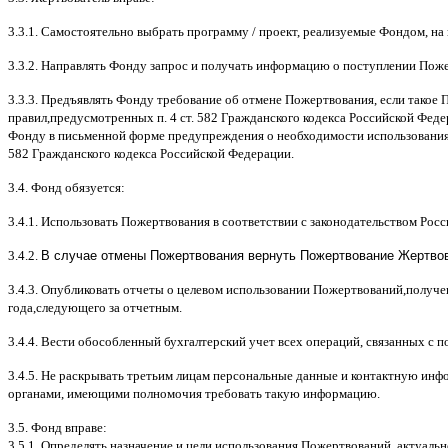
3.3.1.
Самостоятельно выбрать программу
/
проект
,
реализуемые Фондом
,
на
3.3.2.
Направлять Фонду запрос и получать информацию о поступлении Пож
3.3.3.
Предъявлять Фонду требование об отмене Пожертвования
,
если такое 
правил
,
предусмотренных п
. 4
ст
. 582
Гражданского кодекса Российской Фед
Фонду в письменной форме предупреждения о необходимости использования
582
Гражданского кодекса Российской Федерации
.
3.4.
Фонд обязуется
:
3.4.1.
Использовать Пожертвования в соответствии с законодательством Рос
3.4.2.
В случае отмены Пожертвования вернуть Пожертвование Жертвова
3.4.3.
Опубликовать отчеты о целевом использовании Пожертвований
,
получе
года
,
следующего за отчетным
.
3.4.4.
Вести обособленный бухгалтерский учет всех операций
,
связанных с 
3.4.5.
Не раскрывать третьим лицам персональные данные и контактную инфо
органами
,
имеющими полномочия требовать такую информацию
.
3.5.
Фонд вправе
:
3.5.1.
Определять назначение и цели использования Пожертвований
,
актуальн