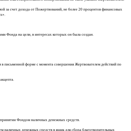
ой за счет дохода от Пожертвований
,
не более
20
процентов финансовых
ях
».
ами Фонда на цели
,
в интересах которых он была создан
.
м в письменной форме
c
момента совершения Жертвователем действий по
 акцепта
.
принятии Фондом наличных денежных средств
.
м наличных денежных средств в ящик для сбора благотворительных