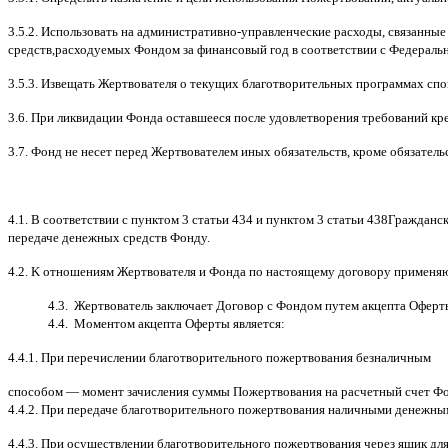
3.5.2.
Использовать на административно
-
управленческие расходы
,
связанные
средств
,
расходуемых Фондом за финансовый год в соответствии с Федераль
3.5.3.
Извещать Жертвователя
o
текущих благотворительных программах
c
по
3.6.
При ликвидации Фонда оставшееся после удовлетворения требований кр
3.7.
Фонд не несет перед Жертвователем иных обязательств
,
кроме обязатель
4.1. B
соответствии с пунктом
3
статьи
434
и пунктом
3
статьи
438
Гражданск
передаче денежных средств Фонду
.
4.2. K
отношениям Жертвователя и Фонда по настоящему договору применя
4.3.
Жертвователь заключает Договор
c
Фондом путем акцепта Оферт
4.4.
Моментом акцепта Оферты является
:
4.4.1.
При перечислении благотворительного пожертвования безналичным
способом
—
момент зачисления суммы Пожертвования на расчетный счет Ф
4.4.2.
При передаче благотворительного пожертвования наличными денежны
4.4.3.
При осуществлении благотворительного пожертвования через ящик дл