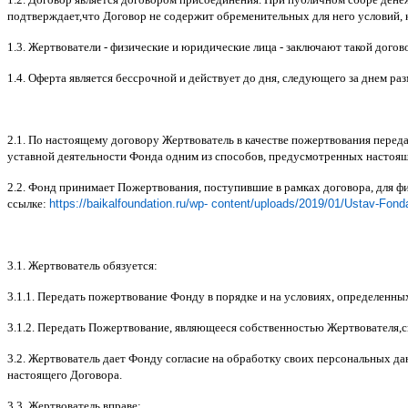
подтверждает
,
что Договор не содержит обременительных для него условий
,
1.3.
Жертвователи
-
физические и юридические лица
-
заключают такой догов
1.4.
Оферта является бессрочной и действует до дня
,
следующего за днем ра
2.1.
По настоящему договору Жертвователь в качестве пожертвования перед
уставной деятельности Фонда одним из способов
,
предусмотренных настоя
2.2.
Фонд принимает Пожертвования
,
поступившие в рамках договора
,
для ф
ссылке
:
https://baikalfoundation.ru/wp- content/uploads/2019/01/Ustav-Fond
3.1.
Жертвователь обязуется
:
3.1.1.
Передать пожертвование Фонду в порядке и на условиях
,
определенны
3.1.2.
Передать Пожертвование
,
являющееся собственностью Жертвователя
,
с
3.2.
Жертвователь дает Фонду согласие на обработку своих персональных д
настоящего Договора
.
3.3.
Жертвователь вправе
: