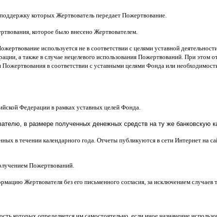
 поддержку которых Жертвователь передает Пожертвование
.
ертвования
,
которое было внесено Жертвователем
.
Пожертвование используется не в соответствии с целями уставной деятельнос
ерации
,
а также в случае нецелевого использования Пожертвований
.
При этом о
 Пожертвования в соответствии с уставными целями Фонда или необходимост
сийской Федерации в рамках уставных целей Фонда
.
телю, в размере полученных денежных средств на ту же банковскую ка
нных в течении календарного года
.
Отчеты публикуются в сети Интернет на с
получением Пожертвований
.
рмацию Жертвователя без его письменного согласия
,
за исключением случаев
ость которых определяется им самостоятельно
,
если иное назначение использ