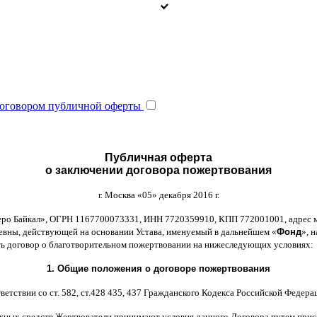
оговором публичной оферты
Публичная оферта
о заключении договора пожертвования
г
.
Москва
«05»
декабря
2016
г
.
еро Байкал
»,
ОГРН
1167700073331,
ИНН
7720359910,
КПП
772001001,
адрес 
ьевны
,
действующей на основании Устава
,
именуемый в дальнейшем
«
Фонд
»,
н
ть договор
o
благотворительном пожертвовании на нижеследующих условиях
:
1.
Общие положения
o
договоре пожертвования
ветствии со ст
. 582,
ст
.428 435, 437
Гражданского Кодекса Российской Федера
жных средств Жертвователи принимают условия данного Договора путем прис