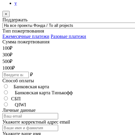
y
×
Поддержать
Тип пожертвования
Ежемесячные платежи
Разовые платежи
Сумма пожертвования
100
₽
300
₽
500
₽
1000
₽
₽
Способ оплаты
Банковская карта
Банковская карта Тинькофф
СБП
QIWI
Личные данные
Укажите корректный адрес email
Укажите ваше имя