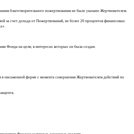
ования благотворительного пожертвования не было указано Жертвователем
.
ой за счет дохода от Пожертвований
,
не более
20
процентов финансовых
ях
».
ами Фонда на цели
,
в интересах которых он была создан
.
м в письменной форме
c
момента совершения Жертвователем действий по
 акцепта
.
принятии Фондом наличных денежных средств
.