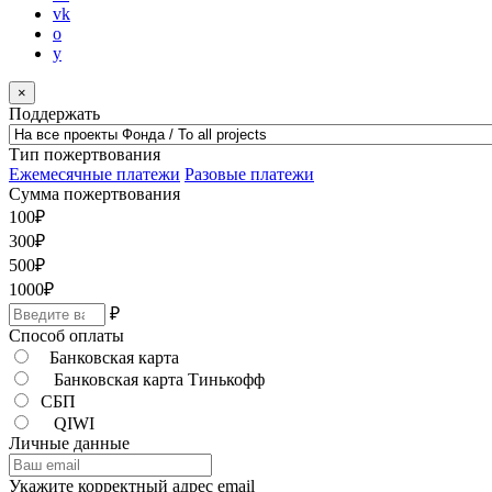
vk
o
y
×
Поддержать
Тип пожертвования
Ежемесячные платежи
Разовые платежи
Сумма пожертвования
100
₽
300
₽
500
₽
1000
₽
₽
Способ оплаты
Банковская карта
Банковская карта Тинькофф
СБП
QIWI
Личные данные
Укажите корректный адрес email