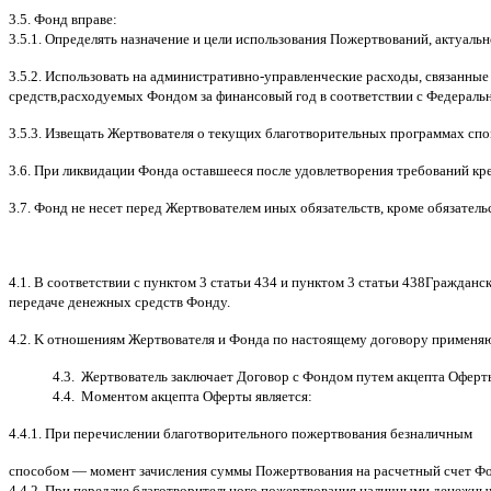
3.5.
Фонд вправе
:
3.5.1.
Определять назначение и цели использования Пожертвований
,
актуальн
3.5.2.
Использовать на административно
-
управленческие расходы
,
связанные
средств
,
расходуемых Фондом за финансовый год в соответствии с Федераль
3.5.3.
Извещать Жертвователя
o
текущих благотворительных программах
c
по
3.6.
При ликвидации Фонда оставшееся после удовлетворения требований кр
3.7.
Фонд не несет перед Жертвователем иных обязательств
,
кроме обязатель
4.1. B
соответствии с пунктом
3
статьи
434
и пунктом
3
статьи
438
Гражданск
передаче денежных средств Фонду
.
4.2. K
отношениям Жертвователя и Фонда по настоящему договору применя
4.3.
Жертвователь заключает Договор
c
Фондом путем акцепта Оферт
4.4.
Моментом акцепта Оферты является
:
4.4.1.
При перечислении благотворительного пожертвования безналичным
способом
—
момент зачисления суммы Пожертвования на расчетный счет Ф
4.4.2.
При передаче благотворительного пожертвования наличными денежны