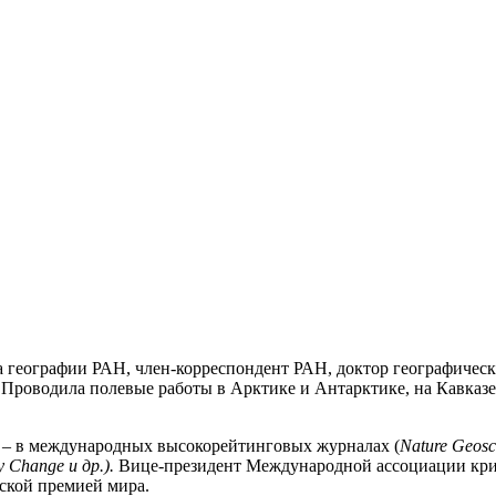
 географии РАН, член-корреспондент РАН, доктор географически
Проводила полевые работы в Арктике и Антарктике, на Кавказе,
ь – в международных высокорейтинговых журналах (
Nature Geosci
y Change и др.).
Вице-президент Международной ассоциации кри
вской премией мира.