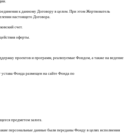
ции
.
оединения к данному Договору в целом
.
При этом Жертвователь
делении настоящего Договора
.
ковский счет
.
 действия оферты
.
ддержку проектов и программ
,
реализуемые Фондом
,
а также на ведение
т устава Фонда размещен на сайте Фонда по
щееся предметом залога
.
такие персональные данные были переданы Фонду в целях исполнения