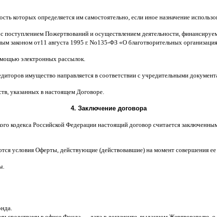
ость которых определяется им самостоятельно
,
если иное назначение использ
 с поступлением Пожертвований и осуществлением деятельности
,
финансируем
ным законом от
11
августа
1995
г
.
No
135-
ФЗ
«
О благотворительных организаци
мощью электронных рассылок
.
едиторов имущество направляется в соответствии с учредительными документ
ств
,
указанных в настоящем Договоре
.
4.
Заключение договора
ого кодекса Российской Федерации настоящий договор считается заключенны
ются условия Оферты
,
действующие
(
действовавшие
)
на момент совершения ее
ы
.
онда
.
ми средствами в офисе Фонда
—
дата в документе
,
выданном Жертвователю
,
o