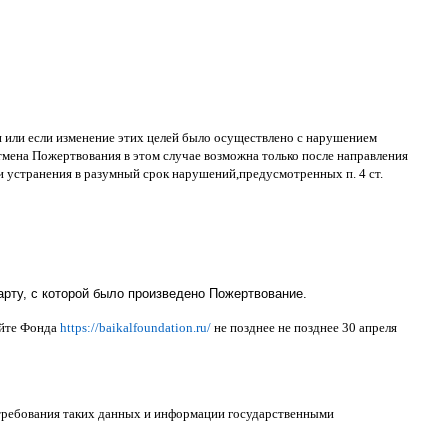
ти или если изменение этих целей было осуществлено с нарушением
тмена Пожертвования в этом случае возможна только после направления
и устранения в разумный срок нарушений
,
предусмотренных п
. 4
ст
.
рту, с которой было произведено Пожертвование.
айте Фонда
https://baikalfoundation.ru/
не позднее не позднее
30
апреля
 требования таких данных и информации государственными