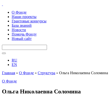
О Фонде
Наши проекты
Грантовые конкурсы
База знаний
Новости
Помочь Фонду
Новый сайт
RU
EN
Главная
»
О Фонде
»
Структура
»
Ольга Николаевна Соломина
О Фонде
Ольга Николаевна Соломина