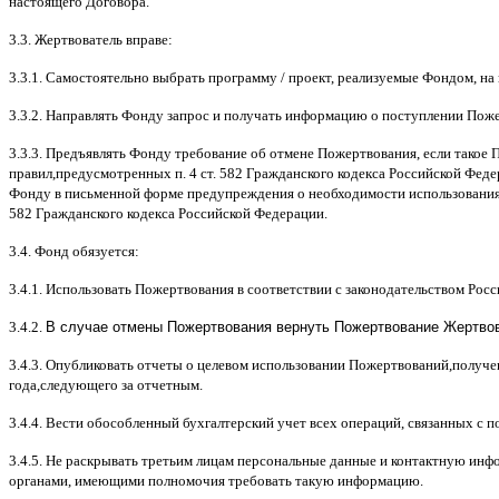
настоящего Договора
.
3.3.
Жертвователь вправе
:
3.3.1.
Самостоятельно выбрать программу
/
проект
,
реализуемые Фондом
,
на
3.3.2.
Направлять Фонду запрос и получать информацию о поступлении Пож
3.3.3.
Предъявлять Фонду требование об отмене Пожертвования
,
если такое 
правил
,
предусмотренных п
. 4
ст
. 582
Гражданского кодекса Российской Фед
Фонду в письменной форме предупреждения о необходимости использования
582
Гражданского кодекса Российской Федерации
.
3.4.
Фонд обязуется
:
3.4.1.
Использовать Пожертвования в соответствии с законодательством Рос
3.4.2.
В случае отмены Пожертвования вернуть Пожертвование Жертвова
3.4.3.
Опубликовать отчеты о целевом использовании Пожертвований
,
получе
года
,
следующего за отчетным
.
3.4.4.
Вести обособленный бухгалтерский учет всех операций
,
связанных с 
3.4.5.
Не раскрывать третьим лицам персональные данные и контактную инфо
органами
,
имеющими полномочия требовать такую информацию
.