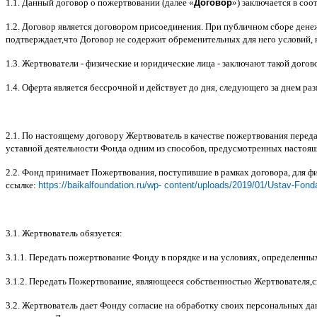
1.1.
Данный договор о пожертвовании
(
далее
«
Договор
»)
заключается в соот
1.2.
Договор является договором присоединения
.
При публичном сборе дене
подтверждает
,
что Договор не содержит обременительных для него условий
,
1.3.
Жертвователи
-
физические и юридические лица
-
заключают такой догов
1.4.
Оферта является бессрочной и действует до дня
,
следующего за днем ра
2.1.
По настоящему договору Жертвователь в качестве пожертвования перед
уставной деятельности Фонда одним из способов
,
предусмотренных настоя
2.2.
Фонд принимает Пожертвования
,
поступившие в рамках договора
,
для ф
ссылке
:
https://baikalfoundation.ru/wp- content/uploads/2019/01/Ustav-Fond
3.1.
Жертвователь обязуется
:
3.1.1.
Передать пожертвование Фонду в порядке и на условиях
,
определенны
3.1.2.
Передать Пожертвование
,
являющееся собственностью Жертвователя
,
с
3.2.
Жертвователь дает Фонду согласие на обработку своих персональных д