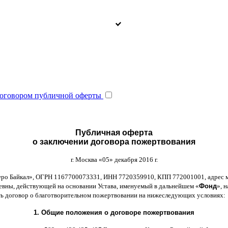
оговором публичной оферты
Публичная оферта
о заключении договора пожертвования
г
.
Москва
«05»
декабря
2016
г
.
еро Байкал
»,
ОГРН
1167700073331,
ИНН
7720359910,
КПП
772001001,
адрес 
ьевны
,
действующей на основании Устава
,
именуемый в дальнейшем
«
Фонд
»,
н
ть договор
o
благотворительном пожертвовании на нижеследующих условиях
:
1.
Общие положения
o
договоре пожертвования