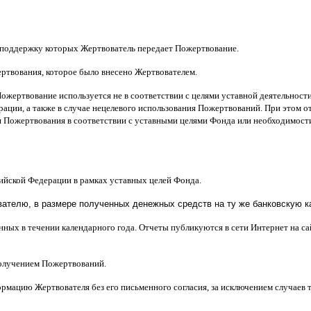
 поддержку которых Жертвователь передает Пожертвование
.
ертвования
,
которое было внесено Жертвователем
.
Пожертвование используется не в соответствии с целями уставной деятельнос
ерации
,
а также в случае нецелевого использования Пожертвований
.
При этом о
 Пожертвования в соответствии с уставными целями Фонда или необходимост
сийской Федерации в рамках уставных целей Фонда
.
телю, в размере полученных денежных средств на ту же банковскую ка
нных в течении календарного года
.
Отчеты публикуются в сети Интернет на с
получением Пожертвований
.
рмацию Жертвователя без его письменного согласия
,
за исключением случаев