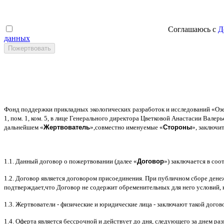
Соглашаюсь с
Д
данных
Фонд поддержки прикладных экологических разработок и исследований
«
Оз
1,
пом
. 1,
ком
. 5,
в лице Генерального директора Цветковой Анастасии Валер
дальнейшем
«
Жертвователь
»,
совместно именуемые
«
Стороны
»,
заключи
1.1.
Данный договор о пожертвовании
(
далее
«
Договор
»)
заключается в соот
1.2.
Договор является договором присоединения
.
При публичном сборе дене
подтверждает
,
что Договор не содержит обременительных для него условий
,
1.3.
Жертвователи
-
физические и юридические лица
-
заключают такой догов
1.4.
Оферта является бессрочной и действует до дня
,
следующего за днем ра