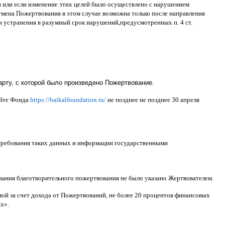
ти или если изменение этих целей было осуществлено с нарушением
тмена Пожертвования в этом случае возможна только после направления
и устранения в разумный срок нарушений
,
предусмотренных п
. 4
ст
.
рту, с которой было произведено Пожертвование.
айте Фонда
https://baikalfoundation.ru/
не позднее не позднее
30
апреля
 требования таких данных и информации государственными
ования благотворительного пожертвования не было указано Жертвователем
.
ой за счет дохода от Пожертвований
,
не более
20
процентов финансовых
ях
».