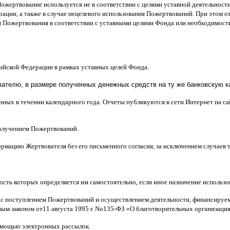
Пожертвование используется не в соответствии с целями уставной деятельнос
ерации
,
а также в случае нецелевого использования Пожертвований
.
При этом о
 Пожертвования в соответствии с уставными целями Фонда или необходимост
сийской Федерации в рамках уставных целей Фонда
.
телю, в размере полученных денежных средств на ту же банковскую ка
нных в течении календарного года
.
Отчеты публикуются в сети Интернет на с
получением Пожертвований
.
рмацию Жертвователя без его письменного согласия
,
за исключением случаев
ость которых определяется им самостоятельно
,
если иное назначение использ
 с поступлением Пожертвований и осуществлением деятельности
,
финансируем
ным законом от
11
августа
1995
г
.
No
135-
ФЗ
«
О благотворительных организаци
мощью электронных рассылок
.