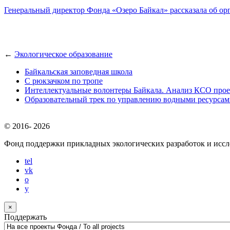
Генеральный директор Фонда «Озеро Байкал» рассказала об о
←
Экологическое образование
Байкальская заповедная школа
С рюкзачком по тропе
Интеллектуальные волонтеры Байкала. Анализ КСО прое
Образовательный трек по управлению водными ресурса
© 2016-
2026
Фонд поддержки прикладных экологических разработок и исс
tel
vk
o
y
×
Поддержать