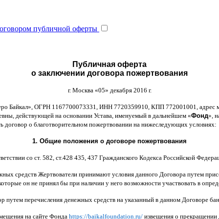
оговором публичной оферты
Публичная оферта
о заключении договора пожертвования
г
.
Москва
«05»
декабря
2016
г
.
еро Байкал
»,
ОГРН
1167700073331,
ИНН
7720359910,
КПП
772001001,
адрес 
ьевны
,
действующей на основании Устава
,
именуемый в дальнейшем
«
Фонд
»,
н
ть договор
o
благотворительном пожертвовании на нижеследующих условиях
:
1.
Общие положения
o
договоре пожертвования
ветствии со ст
. 582,
ст
.428 435, 437
Гражданского Кодекса Российской Федера
жных средств Жертвователи принимают условия данного Договора путем прис
которые он не принял бы при наличии у него возможности участвовать в опре
ор путем перечисления денежных средств на указанный в данном Договоре бан
змещения на сайте Фонда
https://baikalfoundation.ru/
извещения о прекращении