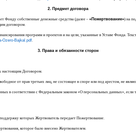
2.
Предмет договора
ает Фонду собственные денежные средства
(
далее
–
«
Пожертвование
»
)
на по
щим договором
.
инансирования программ и проектов и на цели
,
указанные в Уставе Фонда
.
Текс
a-Ozero-Bajkal.pdf
.
3.
Права и обязанности сторон
х настоящим Договором
.
вободное от прав третьих лиц
,
не состоящее в споре или под арестом
,
не являю
анных в соответствии с Федеральным законом
«
О персональных данных
»,
если 
 поддержку которых Жертвователь передает Пожертвование
.
ертвования
,
которое было внесено Жертвователем
.