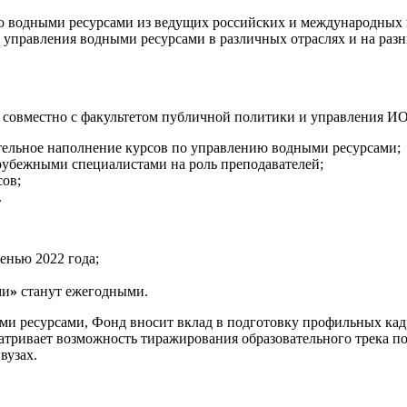
ю водными ресурсами из ведущих российских и международных 
 управления водными ресурсами в различных отраслях и на разн
л» совместно с факультетом публичной политики и управления
ательное наполнение курсов по управлению водными ресурсами;
рубежными специалистами на роль преподавателей;
сов;
.
енью 2022 года;
ми
»
станут ежегодными.
ми ресурсами, Фонд вносит вклад в подготовку профильных кадр
тривает возможность тиражирования образовательного трека п
вузах.