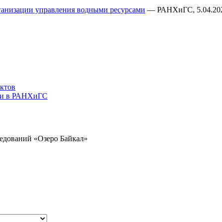
рганизации управления водными ресурсами
— РАНХиГС, 5.04.20
ктов
ми в РАНХиГС
ледований
«Озеро Байкал»