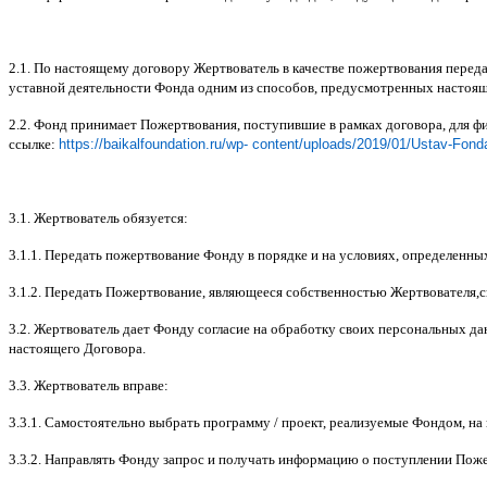
2.1.
По настоящему договору Жертвователь в качестве пожертвования перед
уставной деятельности Фонда одним из способов
,
предусмотренных настоя
2.2.
Фонд принимает Пожертвования
,
поступившие в рамках договора
,
для ф
ссылке
:
https://baikalfoundation.ru/wp- content/uploads/2019/01/Ustav-Fond
3.1.
Жертвователь обязуется
:
3.1.1.
Передать пожертвование Фонду в порядке и на условиях
,
определенны
3.1.2.
Передать Пожертвование
,
являющееся собственностью Жертвователя
,
с
3.2.
Жертвователь дает Фонду согласие на обработку своих персональных д
настоящего Договора
.
3.3.
Жертвователь вправе
:
3.3.1.
Самостоятельно выбрать программу
/
проект
,
реализуемые Фондом
,
на
3.3.2.
Направлять Фонду запрос и получать информацию о поступлении Пож