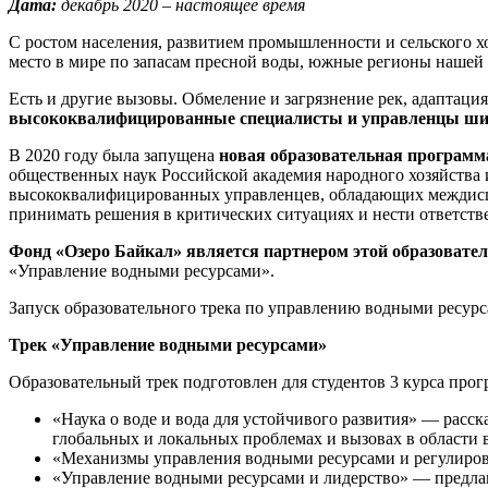
Дата:
декабрь 2020 – настоящее время
С ростом населения, развитием промышленности и сельского х
место в мире по запасам пресной воды, южные регионы наше
Есть и другие вызовы. Обмеление и загрязнение рек, адаптац
высококвалифицированные специалисты и управленцы ши
В 2020 году была запущена
новая образовательная программ
общественных наук
Российской академия народного хозяйств
высококвалифицированных управленцев, обладающих междисци
принимать решения в критических ситуациях и нести ответстве
Фонд «Озеро Байкал» является партнером этой образоват
«Управление водными ресурсами».
Запуск образовательного трека по управлению водными ресур
Трек «Управление водными ресурсами»
Образовательный трек подготовлен для студентов 3 курса про
«Наука о воде и вода для устойчивого развития» — расс
глобальных и локальных проблемах и вызовах в области 
«Механизмы управления водными ресурсами и регулиров
«Управление водными ресурсами и лидерство» — предлаг