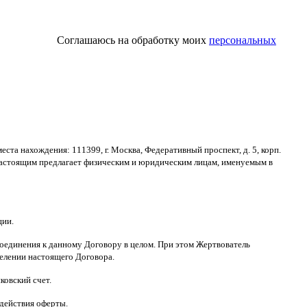
Соглашаюсь на обработку моих
персональных
места нахождения
: 111399,
г
.
Москва
,
Федеративный проспект
,
д
. 5,
корп
.
астоящим предлагает физическим и юридическим лицам
,
именуемым в
ции
.
оединения к данному Договору в целом
.
При этом Жертвователь
делении настоящего Договора
.
ковский счет
.
 действия оферты
.