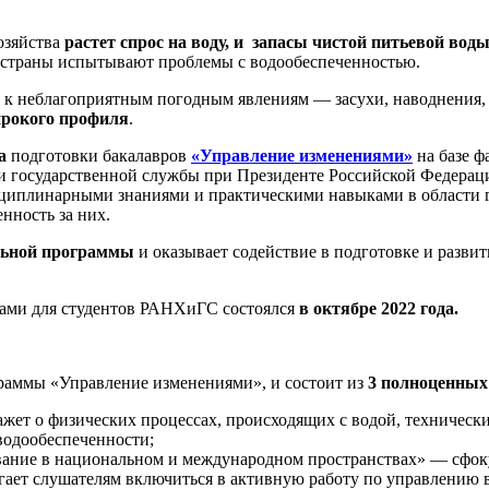
озяйства
растет спрос на воду, и запасы чистой питьевой вод
й страны испытывают проблемы с водообеспеченностью.
ия к неблагоприятным погодным явлениям — засухи, наводнения,
рокого профиля
.
а
подготовки бакалавров
«Управление изменениями»
на базе 
а и государственной службы при Президенте Российской Федер
плинарными знаниями и практическими навыками в области гл
нность за них.
ельной программы
и оказывает содействие в подготовке и разви
сами для студентов РАНХиГС состоялся
в октябре 2022 года.
граммы «Управление изменениями», и состоит из
3 полноценных
кажет о физических процессах, происходящих с водой, техничес
водообеспеченности;
ание в национальном и международном пространствах» — сфоку
ает слушателям включиться в активную работу по управлению 