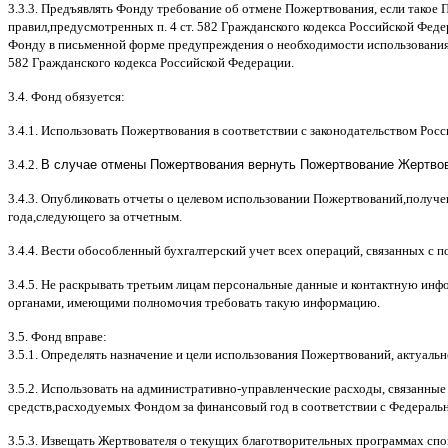
3.3.3.
Предъявлять Фонду требование об отмене Пожертвования
,
если такое 
правил
,
предусмотренных п
. 4
ст
. 582
Гражданского кодекса Российской Фед
Фонду в письменной форме предупреждения о необходимости использования
582
Гражданского кодекса Российской Федерации
.
3.4.
Фонд обязуется
:
3.4.1.
Использовать Пожертвования в соответствии с законодательством Рос
3.4.2.
В случае отмены Пожертвования вернуть Пожертвование Жертвова
3.4.3.
Опубликовать отчеты о целевом использовании Пожертвований
,
получе
года
,
следующего за отчетным
.
3.4.4.
Вести обособленный бухгалтерский учет всех операций
,
связанных с 
3.4.5.
Не раскрывать третьим лицам персональные данные и контактную инфо
органами
,
имеющими полномочия требовать такую информацию
.
3.5.
Фонд вправе
:
3.5.1.
Определять назначение и цели использования Пожертвований
,
актуальн
3.5.2.
Использовать на административно
-
управленческие расходы
,
связанные
средств
,
расходуемых Фондом за финансовый год в соответствии с Федераль
3.5.3.
Извещать Жертвователя
o
текущих благотворительных программах
c
по