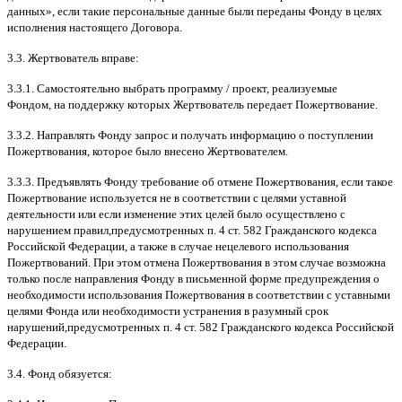
данных
»,
если такие персональные данные были переданы Фонду в целях
исполнения настоящего Договора
.
3.3.
Жертвователь вправе
:
3.3.1.
Самостоятельно выбрать программу
/
проект
,
реализуемые
Фондом
,
на поддержку которых Жертвователь передает Пожертвование
.
3.3.2.
Направлять Фонду запрос и получать информацию о поступлении
Пожертвования
,
которое было внесено Жертвователем
.
3.3.3.
Предъявлять Фонду требование об отмене Пожертвования
,
если такое
Пожертвование используется не в соответствии с целями уставной
деятельности или если изменение этих целей было осуществлено с
нарушением правил
,
предусмотренных п
. 4
ст
. 582
Гражданского кодекса
Российской Федерации
,
а также в случае нецелевого использования
Пожертвований
.
При этом отмена Пожертвования в этом случае возможна
только после направления Фонду в письменной форме предупреждения о
необходимости использования Пожертвования в соответствии с уставными
целями Фонда или необходимости устранения в разумный срок
нарушений
,
предусмотренных п
. 4
ст
. 582
Гражданского кодекса Российской
Федерации
.
3.4.
Фонд обязуется
: