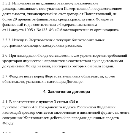
3.5.2.
Использовать на административно
-
управленческие
расходы
,
связанные с поступлением Пожертвований и осуществлением
деятельности
,
финансируемой за счет дохода от Пожертвований
,
не
более
20
процентов финансовых средств
,
расходуемых Фондом за
финансовый год в соответствии с Федеральным законом
от
11
августа
1995
г
.
No
135-
ФЗ
«
О благотворительных организациях
».
3.5.3.
Извещать Жертвователя
o
текущих благотворительных
программах
c
помощью электронных рассылок
.
3.6.
При ликвидации Фонда оставшееся после удовлетворения требований
кредиторов имущество направляется в соответствии с учредительными
документами Фонда на цели
,
в интересах которых он была создан
.
3.7.
Фонд не несет перед Жертвователем иных обязательств
,
кроме
обязательств
,
указанных в настоящем Договоре
.
4.
Заключение договора
4.1. B
соответствии с пунктом
3
статьи
434
и
пунктом
3
статьи
438
Гражданского кодекса Российской Федерации
настоящий договор считается заключенным в письменной форме
c
момента
совершения Жертвователем действий по передаче денежных средств
Фонду
.