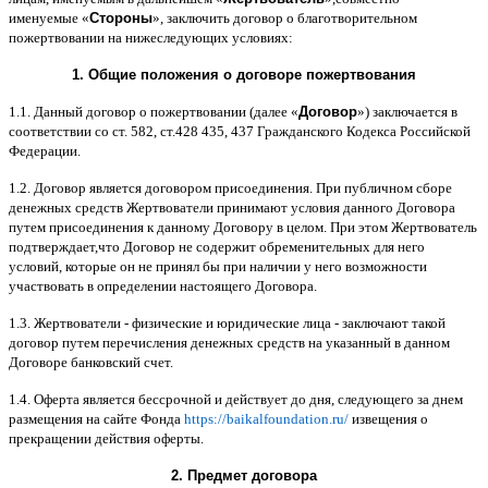
именуемые
«
Стороны
»,
заключить договор
o
благотворительном
пожертвовании на нижеследующих условиях
:
1.
Общие положения
o
договоре пожертвования
1.1.
Данный договор о пожертвовании
(
далее
«
Договор
»)
заключается в
соответствии со ст
. 582,
ст
.428 435, 437
Гражданского Кодекса Российской
Федерации
.
1.2.
Договор является договором присоединения
.
При публичном сборе
денежных средств Жертвователи принимают условия данного Договора
путем присоединения к данному Договору в целом
.
При этом Жертвователь
подтверждает
,
что Договор не содержит обременительных для него
условий
,
которые он не принял бы при наличии у него возможности
участвовать в определении настоящего Договора
.
1.3.
Жертвователи
-
физические и юридические лица
-
заключают такой
договор путем перечисления денежных средств на указанный в данном
Договоре банковский счет
.
1.4.
Оферта является бессрочной и действует до дня
,
следующего за днем
размещения на сайте Фонда
https://baikalfoundation.ru/
извещения о
прекращении действия оферты
.
2.
Предмет договора