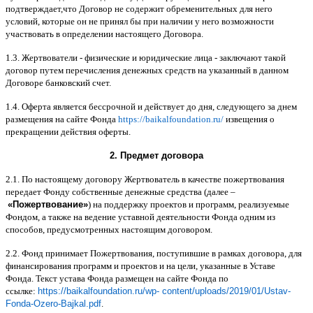
подтверждает
,
что Договор не содержит обременительных для него
условий
,
которые он не принял бы при наличии у него возможности
участвовать в определении настоящего Договора
.
1.3.
Жертвователи
-
физические и юридические лица
-
заключают такой
договор путем перечисления денежных средств на указанный в данном
Договоре банковский счет
.
1.4.
Оферта является бессрочной и действует до дня
,
следующего за днем
размещения на сайте Фонда
https://baikalfoundation.ru/
извещения о
прекращении действия оферты
.
2.
Предмет договора
2.1.
По настоящему договору Жертвователь в качестве пожертвования
передает Фонду собственные денежные средства
(
далее
–
«
Пожертвование
»
)
на поддержку проектов и программ
,
реализуемые
Фондом
,
а также на ведение уставной деятельности Фонда одним из
способов
,
предусмотренных настоящим договором
.
2.2.
Фонд принимает Пожертвования
,
поступившие в рамках договора
,
для
финансирования программ и проектов и на цели
,
указанные в Уставе
Фонда
.
Текст устава Фонда размещен на сайте Фонда по
ссылке
:
https://baikalfoundation.ru/wp- content/uploads/2019/01/Ustav-
Fonda-Ozero-Bajkal.pdf
.