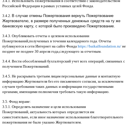
3.4.1.
Использовать Пожертвования в соответствии с законодательством
Российской Федерации в рамках уставных целей Фонда
.
3.4.2.
В случае отмены Пожертвования вернуть Пожертвование
Жертвователю, в размере полученных денежных средств на ту же
банковскую карту, с которой было произведено Пожертвование.
3.4.3.
Опубликовать отчеты о целевом использовании
Пожертвований
,
полученных в течении календарного года
.
Отчеты
публикуются в сети Интернет на сайте Фонда
https://baikalfoundation.ru/
не
позднее не позднее
30
апреля года
,
следующего за отчетным
.
3.4.4.
Вести обособленный бухгалтерский учет всех операций
,
связанных с
получением Пожертвований
.
3.4.5.
Не раскрывать третьим лицам персональные данные и контактную
информацию Жертвователя без его письменного согласия
,
за исключением
случаев требования таких данных и информации государственными
органами
,
имеющими полномочия требовать такую информацию
.
3.5.
Фонд вправе
:
3.5.1.
Определять назначение и цели использования
Пожертвований
,
актуальность которых определяется им
самостоятельно
,
если иное назначение использования благотворительного
пожертвования не было указано Жертвователем
.