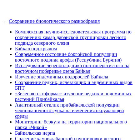
←
Сохранение биологического разнообразия
Комплексная научно-исследовательская программа по
сохранению хамар-дабанской группировки лесного
подвида северного оленя
Байкал под крылом
Современное состояние боргойской популяции
восточного подвида дрофы (Республика Бурятия)
Исследование черепоплодника почтишерстистого на
восточном побережье озера Байкал
Изучение эндемичных водорослей Байкала
Сохранение редких, исчезающих и эндемичных видов
БПТ
«Зеленая платформа»: изучение редких и эндемичных
растений Прибайкалья
Адаптивный отклик прибайкальской популяции
черношапочного сурка на изменения окружающей
среды
Мониторинг беркута на территории национального
парка «Чикой»
Байкальская нерпа
Спасение хамар-дабанской группировки лесного