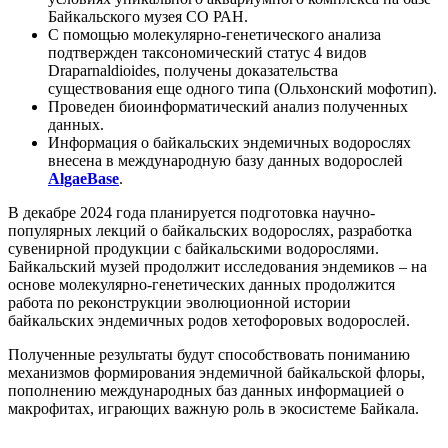
Байкальского музея СО РАН.
С помощью молекулярно-генетического анализа
подтвержден таксономический статус 4 видов
Draparnaldioides, получены доказательства
существования еще одного типа (Ольхонский мофотип).
Проведен биоинформатический анализ полученных
данных.
Информация о байкальских эндемичных водорослях
внесена в международную базу данных водорослей
AlgaeBase
.
В декабре 2024 года планируется подготовка научно-
популярных лекций о байкальских водорослях, разработка
сувенирной продукции с байкальскими водорослями.
Байкальский музей продолжит исследования эндемиков – на
основе молекулярно-генетических данных продолжится
работа по реконструкции эволюционной истории
байкальских эндемичных родов хетофоровых водорослей.
Полученные результаты будут способствовать пониманию
механизмов формирования эндемичной байкальской флоры,
пополнению международных баз данных информацией о
макрофитах, играющих важную роль в экосистеме Байкала.