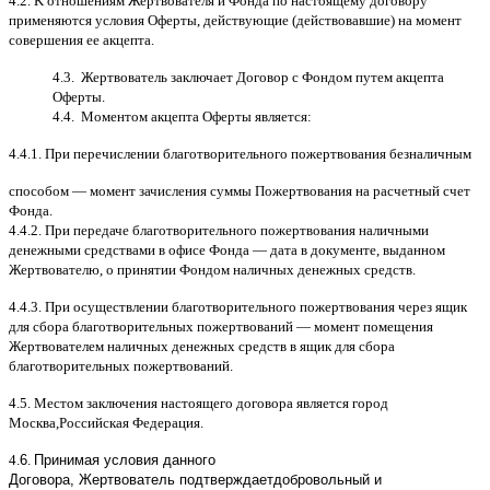
4.2. K
отношениям Жертвователя и Фонда по настоящему договору
применяются условия Оферты
,
действующие
(
действовавшие
)
на момент
совершения ее акцепта
.
4.3.
Жертвователь заключает Договор
c
Фондом путем акцепта
Оферты
.
4.4.
Моментом акцепта Оферты является
:
4.4.1.
При перечислении благотворительного пожертвования безналичным
способом
—
момент зачисления суммы Пожертвования на расчетный счет
Фонда
.
4.4.2.
При передаче благотворительного пожертвования наличными
денежными средствами в офисе Фонда
—
дата в документе
,
выданном
Жертвователю
,
o
принятии Фондом наличных денежных средств
.
4.4.3.
При осуществлении благотворительного пожертвования через ящик
для сбора благотворительных пожертвований
—
момент помещения
Жертвователем наличных денежных средств в ящик для сбора
благотворительных пожертвований
.
4.5.
Местом заключения настоящего договора является город
Москва
,
Российская Федерация
.
4.
6
.
Принимая условия данного
Договора,
Жертвователь
подтверждает
добровольный и