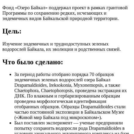
Фонд «Озеро Байкал» поддержал проект в рамках грантовой
Программы по сохранению редких, исчезающих и
эндемичных видов Байкальской природной территории.
Цель:
Изучение эндемичных и труднодоступных зеленых
водорослей Байкала, их эволюции и родственных связей.
Что было сделано:
За период работы отобрано порядка 70 образцов
эндемичных зеленых водорослей озера Байкал
Draparnaldioides, Ireksokonia, Myxonemopsis, а также
Chaetophora, Chaetophoropsis, проведена экстракция их
ДНК. По влажным и гербаризированным образцам
проведена морфологическая идентификация
отобранных образцов. Образцы Draparnaldioides стали
частью постоянной экспозиции в Байкальском Музее
(«Живой мир Байкала под микроскопом»).
Был поставлен эксперимент — ученые предприняли
попытку сохранить водоросли рода Draparnaldioides в
условиях уникального аквариумного комплекса на базе