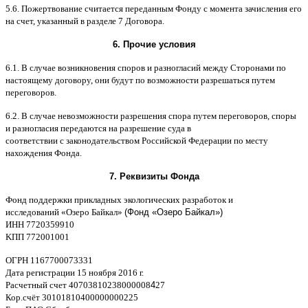
5.6.
Пожертвование считается переданным Фонду с момента зачисления его
на счет
,
указанный в разделе
7
Договора
.
6.
Прочие условия
6.1. B
случае возникновения споров и разногласий между Сторонами по
настоящему договору
,
они будут по возможности разрешаться путем
переговоров
.
6.2. B
случае невозможности разрешения спора путем переговоров
,
споры
и разногласия передаются на разрешение суда в
соответствии
c
законодательством Российской Федерации по месту
нахождения Фонда
.
7.
Реквизиты Фонда
Фонд поддержки прикладных экологических разработок и
исследований
«
Озеро Байкал
»
(Фонд «Озеро Байкал»)
ИНН
7720359910
K
ПП
772001001
ОГРН
1167700073331
Дата регистрации
15
ноября
2016
г
.
Расчетный счет
40703810238000008
4
27
Кор
.
счёт
30101810400000000225