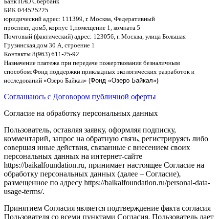
Банк ПАО Сбербанк
БИК
044525225
юридический адрес
: 111399,
г
.
Москва
,
Федеративный
проспект
,
дом
5,
корпус
1,
помещение
1,
комната
5
Почтовый
(
фактический
)
адрес
: 123056,
г
.
Москва
,
улица Большая
Грузинская
,
дом
30
А
,
строение
1
Контакты
8(963) 611-25-92
Назначение платежа при передаче пожертвования безналичным
способом
:
Фонд поддержки прикладных экологических разработок и
исследований
«
Озеро Байкал
»
(Фонд «Озеро Байкал»)
Соглашаюсь с Договором публичной оферты
Согласие на обработку персональных данных
Пользователь, оставляя заявку, оформляя подписку,
комментарий, запрос на обратную связь, регистрируясь либо
совершая иные действия, связанные с внесением своих
персональных данных на интернет-сайте
https://baikalfoundation.ru, принимает настоящее Согласие на
обработку персональных данных (далее – Согласие),
размещенное по адресу https://baikalfoundation.ru/personal-data-
usage-terms/.
Принятием Согласия является подтверждение факта согласия
Пользователя со всеми пунктами Согласия. Пользователь дает