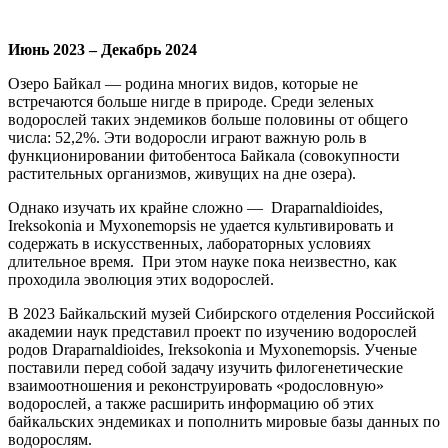
Июнь 2023 – Декабрь 2024
Озеро Байкал — родина многих видов, которые не
встречаются больше нигде в природе. Среди зеленых
водорослей таких эндемиков больше половины от общего
числа: 52,2%. Эти водоросли играют важную роль в
функционировании фитобентоса Байкала (совокупности
растительных организмов, живущих на дне озера).
Однако изучать их крайне сложно — Draparnaldioides,
Ireksokonia и Myxonemopsis не удается культивировать и
содержать в искусственных, лабораторных условиях
длительное время. При этом науке пока неизвестно, как
проходила эволюция этих водорослей.
В 2023 Байкальский музей Сибирского отделения Российской
академии наук представил проект по изучению водорослей
родов Draparnaldioides, Ireksokonia и Myxonemopsis. Ученые
поставили перед собой задачу изучить филогенетические
взаимоотношения и реконструировать «родословную»
водорослей, а также расширить информацию об этих
байкальских эндемиках и пополнить мировые базы данных по
водорослям.