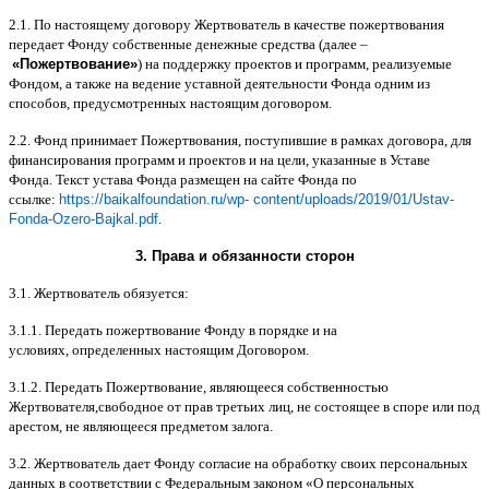
2.1.
По настоящему договору Жертвователь в качестве пожертвования
передает Фонду собственные денежные средства
(
далее
–
«
Пожертвование
»
)
на поддержку проектов и программ
,
реализуемые
Фондом
,
а также на ведение уставной деятельности Фонда одним из
способов
,
предусмотренных настоящим договором
.
2.2.
Фонд принимает Пожертвования
,
поступившие в рамках договора
,
для
финансирования программ и проектов и на цели
,
указанные в Уставе
Фонда
.
Текст устава Фонда размещен на сайте Фонда по
ссылке
:
https://baikalfoundation.ru/wp- content/uploads/2019/01/Ustav-
Fonda-Ozero-Bajkal.pdf
.
3.
Права и обязанности сторон
3.1.
Жертвователь обязуется
:
3.1.1.
Передать пожертвование Фонду в порядке и на
условиях
,
определенных настоящим Договором
.
3.1.2.
Передать Пожертвование
,
являющееся собственностью
Жертвователя
,
свободное от прав третьих лиц
,
не состоящее в споре или под
арестом
,
не являющееся предметом залога
.
3.2.
Жертвователь дает Фонду согласие на обработку своих персональных
данных в соответствии с Федеральным законом
«
О персональных