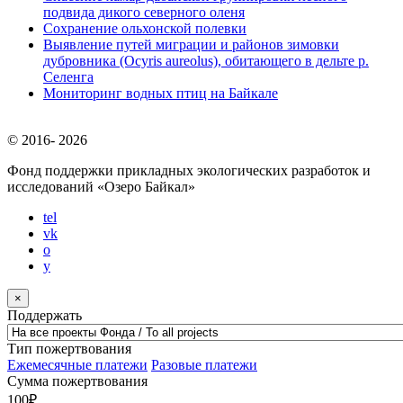
подвида дикого северного оленя
Сохранение ольхонской полевки
Выявление путей миграции и районов зимовки
дубровника (Ocyris aureolus), обитающего в дельте р.
Селенга
Мониторинг водных птиц на Байкале
© 2016-
2026
Фонд поддержки прикладных экологических разработок и
исследований
«Озеро Байкал»
tel
vk
o
y
×
Поддержать
Тип пожертвования
Ежемесячные платежи
Разовые платежи
Сумма пожертвования
100
₽