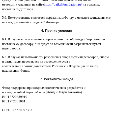
методом
,
указанным на сайте
https://baikalfoundation.ru/
на условиях
настоящего Договора
.
5.6.
Пожертвование считается переданным Фонду с момента зачисления его
на счет
,
указанный в разделе
7
Договора
.
6.
Прочие условия
6.1. B
случае возникновения споров и разногласий между Сторонами по
настоящему договору
,
они будут по возможности разрешаться путем
переговоров
.
6.2. B
случае невозможности разрешения спора путем переговоров
,
споры
и разногласия передаются на разрешение суда в
соответствии
c
законодательством Российской Федерации по месту
нахождения Фонда
.
7.
Реквизиты Фонда
Фонд поддержки прикладных экологических разработок и
исследований
«
Озеро Байкал
»
(Фонд «Озеро Байкал»)
ИНН
7720359910
K
ПП
772001001
ОГРН
1167700073331