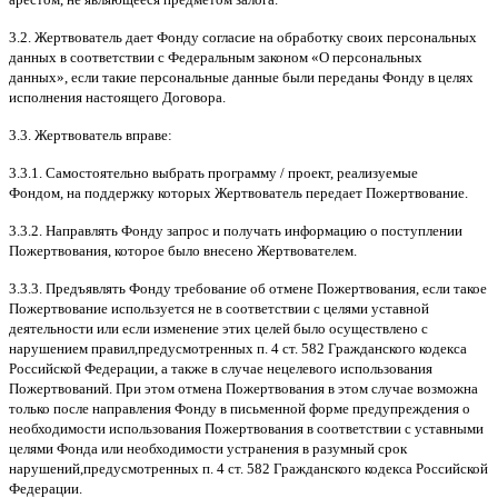
3.2.
Жертвователь дает Фонду согласие на обработку своих персональных
данных в соответствии с Федеральным законом
«
О персональных
данных
»,
если такие персональные данные были переданы Фонду в целях
исполнения настоящего Договора
.
3.3.
Жертвователь вправе
:
3.3.1.
Самостоятельно выбрать программу
/
проект
,
реализуемые
Фондом
,
на поддержку которых Жертвователь передает Пожертвование
.
3.3.2.
Направлять Фонду запрос и получать информацию о поступлении
Пожертвования
,
которое было внесено Жертвователем
.
3.3.3.
Предъявлять Фонду требование об отмене Пожертвования
,
если такое
Пожертвование используется не в соответствии с целями уставной
деятельности или если изменение этих целей было осуществлено с
нарушением правил
,
предусмотренных п
. 4
ст
. 582
Гражданского кодекса
Российской Федерации
,
а также в случае нецелевого использования
Пожертвований
.
При этом отмена Пожертвования в этом случае возможна
только после направления Фонду в письменной форме предупреждения о
необходимости использования Пожертвования в соответствии с уставными
целями Фонда или необходимости устранения в разумный срок
нарушений
,
предусмотренных п
. 4
ст
. 582
Гражданского кодекса Российской
Федерации
.