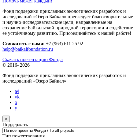
Помочь может каждый!
Фонд поддержки прикладных экологических разработок и
исследований «Озеро Байкал» преследует благотворительные
и научно-исследовательские цели, направленные на
сохранение Байкальской природной территории и содействие
ее устойчивому развитию. Присоединяйтесь к нашей работе!
Свяжитесь с нами:
+7 (963) 611 25 92
help@baikalfoundation.ru
Скачать презентацию Фонда
© 2016-
2026
Фонд поддержки прикладных экологических разработок и
исследований
«Озеро Байкал»
tel
vk
o
y
×
Поддержать
Тип пожертвования