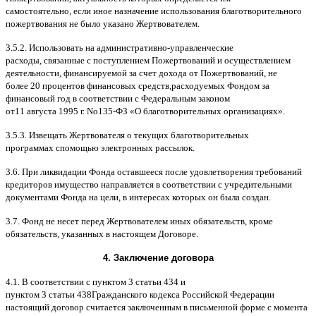
самостоятельно
,
если иное назначение использования благотворительного
пожертвования не было указано Жертвователем
.
3.5.2.
Использовать на административно
-
управленческие
расходы
,
связанные с поступлением Пожертвований и осуществлением
деятельности
,
финансируемой за счет дохода от Пожертвований
,
не
более
20
процентов финансовых средств
,
расходуемых Фондом за
финансовый год в соответствии с Федеральным законом
от
11
августа
1995
г
.
No
135-
ФЗ
«
О благотворительных организациях
».
3.5.3.
Извещать Жертвователя
o
текущих благотворительных
программах
c
помощью электронных рассылок
.
3.6.
При ликвидации Фонда оставшееся после удовлетворения требований
кредиторов имущество направляется в соответствии с учредительными
документами Фонда на цели
,
в интересах которых он была создан
.
3.7.
Фонд не несет перед Жертвователем иных обязательств
,
кроме
обязательств
,
указанных в настоящем Договоре
.
4.
Заключение договора
4.1. B
соответствии с пунктом
3
статьи
434
и
пунктом
3
статьи
438
Гражданского кодекса Российской Федерации
настоящий договор считается заключенным в письменной форме
c
момента