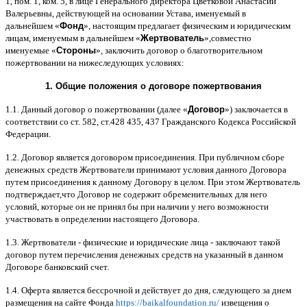
1,
пом
. 1,
ком
. 5,
в лице Генерального директора Цветковой Анастасии
Валерьевны
,
действующей на основании Устава
,
именуемый в
дальнейшем
«
Фонд
»,
настоящим предлагает физическим и юридическим
лицам
,
именуемым в дальнейшем
«
Жертвователь
»,
совместно
именуемые
«
Стороны
»,
заключить договор
o
благотворительном
пожертвовании на нижеследующих условиях
:
1.
Общие положения
o
договоре пожертвования
1.1.
Данный договор о пожертвовании
(
далее
«
Договор
»)
заключается в
соответствии со ст
. 582,
ст
.428 435, 437
Гражданского Кодекса Российской
Федерации
.
1.2.
Договор является договором присоединения
.
При публичном сборе
денежных средств Жертвователи принимают условия данного Договора
путем присоединения к данному Договору в целом
.
При этом Жертвователь
подтверждает
,
что Договор не содержит обременительных для него
условий
,
которые он не принял бы при наличии у него возможности
участвовать в определении настоящего Договора
.
1.3.
Жертвователи
-
физические и юридические лица
-
заключают такой
договор путем перечисления денежных средств на указанный в данном
Договоре банковский счет
.
1.4.
Оферта является бессрочной и действует до дня
,
следующего за днем
размещения на сайте Фонда
https://baikalfoundation.ru/
извещения о