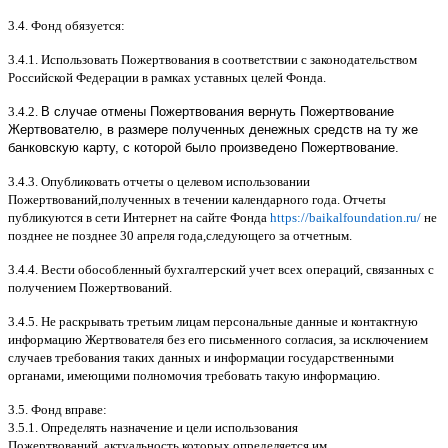
3.4.
Фонд обязуется
:
3.4.1.
Использовать Пожертвования в соответствии с законодательством
Российской Федерации в рамках уставных целей Фонда
.
3.4.2.
В случае отмены Пожертвования вернуть Пожертвование
Жертвователю, в размере полученных денежных средств на ту же
банковскую карту, с которой было произведено Пожертвование.
3.4.3.
Опубликовать отчеты о целевом использовании
Пожертвований
,
полученных в течении календарного года
.
Отчеты
публикуются в сети Интернет на сайте Фонда
https://baikalfoundation.ru/
не
позднее не позднее
30
апреля года
,
следующего за отчетным
.
3.4.4.
Вести обособленный бухгалтерский учет всех операций
,
связанных с
получением Пожертвований
.
3.4.5.
Не раскрывать третьим лицам персональные данные и контактную
информацию Жертвователя без его письменного согласия
,
за исключением
случаев требования таких данных и информации государственными
органами
,
имеющими полномочия требовать такую информацию
.
3.5.
Фонд вправе
:
3.5.1.
Определять назначение и цели использования
Пожертвований
,
актуальность которых определяется им