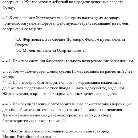
совершения Жертвователем действий по передаче денежных средств
Фонду
.
4.2. K
отношениям Жертвователя и Фонда по настоящему договору
применяются условия Оферты
,
действующие
(
действовавшие
)
на момент
совершения ее акцепта
.
4.3.
Жертвователь заключает Договор
c
Фондом путем акцепта
Оферты
.
4.4.
Моментом акцепта Оферты является
:
4.4.1.
При перечислении благотворительного пожертвования безналичным
способом
—
момент зачисления суммы Пожертвования на расчетный счет
Фонда
.
4.4.2.
При передаче благотворительного пожертвования наличными
денежными средствами в офисе Фонда
—
дата в документе
,
выданном
Жертвователю
,
o
принятии Фондом наличных денежных средств
.
4.4.3.
При осуществлении благотворительного пожертвования через ящик
для сбора благотворительных пожертвований
—
момент помещения
Жертвователем наличных денежных средств в ящик для сбора
благотворительных пожертвований
.
4.5.
Местом заключения настоящего договора является город
Москва
,
Российская Федерация
.