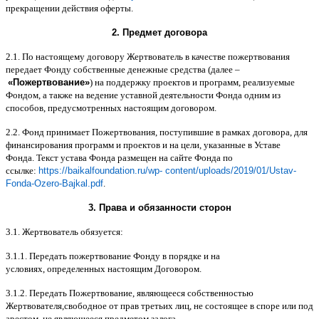
прекращении действия оферты
.
2.
Предмет договора
2.1.
По настоящему договору Жертвователь в качестве пожертвования
передает Фонду собственные денежные средства
(
далее
–
«
Пожертвование
»
)
на поддержку проектов и программ
,
реализуемые
Фондом
,
а также на ведение уставной деятельности Фонда одним из
способов
,
предусмотренных настоящим договором
.
2.2.
Фонд принимает Пожертвования
,
поступившие в рамках договора
,
для
финансирования программ и проектов и на цели
,
указанные в Уставе
Фонда
.
Текст устава Фонда размещен на сайте Фонда по
ссылке
:
https://baikalfoundation.ru/wp- content/uploads/2019/01/Ustav-
Fonda-Ozero-Bajkal.pdf
.
3.
Права и обязанности сторон
3.1.
Жертвователь обязуется
:
3.1.1.
Передать пожертвование Фонду в порядке и на
условиях
,
определенных настоящим Договором
.
3.1.2.
Передать Пожертвование
,
являющееся собственностью
Жертвователя
,
свободное от прав третьих лиц
,
не состоящее в споре или под
арестом
,
не являющееся предметом залога
.