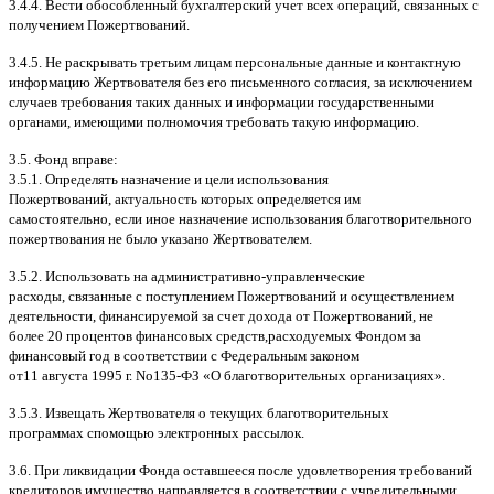
3.4.4.
Вести обособленный бухгалтерский учет всех операций
,
связанных с
получением Пожертвований
.
3.4.5.
Не раскрывать третьим лицам персональные данные и контактную
информацию Жертвователя без его письменного согласия
,
за исключением
случаев требования таких данных и информации государственными
органами
,
имеющими полномочия требовать такую информацию
.
3.5.
Фонд вправе
:
3.5.1.
Определять назначение и цели использования
Пожертвований
,
актуальность которых определяется им
самостоятельно
,
если иное назначение использования благотворительного
пожертвования не было указано Жертвователем
.
3.5.2.
Использовать на административно
-
управленческие
расходы
,
связанные с поступлением Пожертвований и осуществлением
деятельности
,
финансируемой за счет дохода от Пожертвований
,
не
более
20
процентов финансовых средств
,
расходуемых Фондом за
финансовый год в соответствии с Федеральным законом
от
11
августа
1995
г
.
No
135-
ФЗ
«
О благотворительных организациях
».
3.5.3.
Извещать Жертвователя
o
текущих благотворительных
программах
c
помощью электронных рассылок
.
3.6.
При ликвидации Фонда оставшееся после удовлетворения требований
кредиторов имущество направляется в соответствии с учредительными