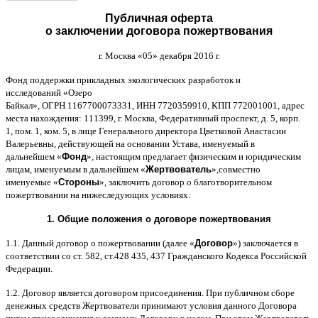
Публичная оферта
о заключении договора пожертвования
г
.
Москва
«05»
декабря
2016
г
.
Фонд поддержки прикладных экологических разработок и
исследований
«
Озеро
Байкал
»,
ОГРН
1167700073331,
ИНН
7720359910,
КПП
772001001,
адрес
места нахождения
: 111399,
г
.
Москва
,
Федеративный проспект
,
д
. 5,
корп
.
1,
пом
. 1,
ком
. 5,
в лице Генерального директора Цветковой Анастасии
Валерьевны
,
действующей на основании Устава
,
именуемый в
дальнейшем
«
Фонд
»,
настоящим предлагает физическим и юридическим
лицам
,
именуемым в дальнейшем
«
Жертвователь
»,
совместно
именуемые
«
Стороны
»,
заключить договор
o
благотворительном
пожертвовании на нижеследующих условиях
:
1.
Общие положения
o
договоре пожертвования
1.1.
Данный договор о пожертвовании
(
далее
«
Договор
»)
заключается в
соответствии со ст
. 582,
ст
.428 435, 437
Гражданского Кодекса Российской
Федерации
.
1.2.
Договор является договором присоединения
.
При публичном сборе
денежных средств Жертвователи принимают условия данного Договора