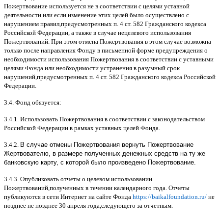
Пожертвование используется не в соответствии с целями уставной
деятельности или если изменение этих целей было осуществлено с
нарушением правил
,
предусмотренных п
. 4
ст
. 582
Гражданского кодекса
Российской Федерации
,
а также в случае нецелевого использования
Пожертвований
.
При этом отмена Пожертвования в этом случае возможна
только после направления Фонду в письменной форме предупреждения о
необходимости использования Пожертвования в соответствии с уставными
целями Фонда или необходимости устранения в разумный срок
нарушений
,
предусмотренных п
. 4
ст
. 582
Гражданского кодекса Российской
Федерации
.
3.4.
Фонд обязуется
:
3.4.1.
Использовать Пожертвования в соответствии с законодательством
Российской Федерации в рамках уставных целей Фонда
.
3.4.2.
В случае отмены Пожертвования вернуть Пожертвование
Жертвователю, в размере полученных денежных средств на ту же
банковскую карту, с которой было произведено Пожертвование.
3.4.3.
Опубликовать отчеты о целевом использовании
Пожертвований
,
полученных в течении календарного года
.
Отчеты
публикуются в сети Интернет на сайте Фонда
https://baikalfoundation.ru/
не
позднее не позднее
30
апреля года
,
следующего за отчетным
.