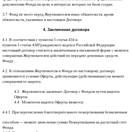
документами Фонда на цели
,
в интересах которых он была создан
.
3.7.
Фонд не несет перед Жертвователем иных обязательств
,
кроме
обязательств
,
указанных в настоящем Договоре
.
4.
Заключение договора
4.1. B
соответствии с пунктом
3
статьи
434
и
пунктом
3
статьи
438
Гражданского кодекса Российской Федерации
настоящий договор считается заключенным в письменной форме
c
момента
совершения Жертвователем действий по передаче денежных средств
Фонду
.
4.2. K
отношениям Жертвователя и Фонда по настоящему договору
применяются условия Оферты
,
действующие
(
действовавшие
)
на момент
совершения ее акцепта
.
4.3.
Жертвователь заключает Договор
c
Фондом путем акцепта
Оферты
.
4.4.
Моментом акцепта Оферты является
:
4.4.1.
При перечислении благотворительного пожертвования безналичным
способом
—
момент зачисления суммы Пожертвования на расчетный счет
Фонда
.