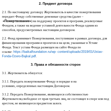
2.
Предмет договора
2.1.
По настоящему договору Жертвователь в качестве пожертвования
передает Фонду собственные денежные средства
(
далее
–
«
Пожертвование
»
)
на поддержку проектов и программ
,
реализуемые
Фондом
,
а также на ведение уставной деятельности Фонда одним из
способов
,
предусмотренных настоящим договором
.
2.2.
Фонд принимает Пожертвования
,
поступившие в рамках договора
,
для
финансирования программ и проектов и на цели
,
указанные в Уставе
Фонда
.
Текст устава Фонда размещен на сайте Фонда по
ссылке
:
https://baikalfoundation.ru/wp- content/uploads/2019/01/Ustav-
Fonda-Ozero-Bajkal.pdf
.
3.
Права и обязанности сторон
3.1.
Жертвователь обязуется
:
3.1.1.
Передать пожертвование Фонду в порядке и на
условиях
,
определенных настоящим Договором
.
3.1.2.
Передать Пожертвование
,
являющееся собственностью
Жертвователя
,
свободное от прав третьих лиц
,
не состоящее в споре или под
арестом
,
не являющееся предметом залога
.