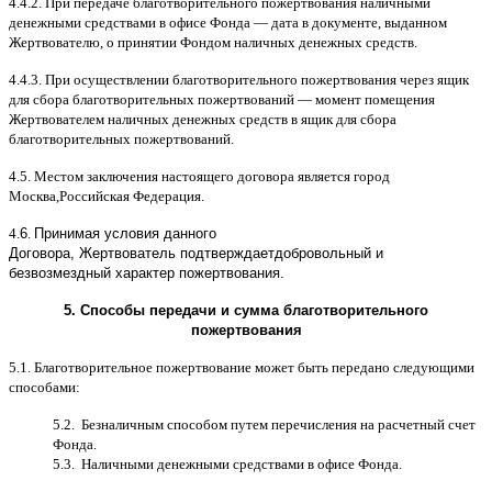
4.4.2.
При передаче благотворительного пожертвования наличными
денежными средствами в офисе Фонда
—
дата в документе
,
выданном
Жертвователю
,
o
принятии Фондом наличных денежных средств
.
4.4.3.
При осуществлении благотворительного пожертвования через ящик
для сбора благотворительных пожертвований
—
момент помещения
Жертвователем наличных денежных средств в ящик для сбора
благотворительных пожертвований
.
4.5.
Местом заключения настоящего договора является город
Москва
,
Российская Федерация
.
4.
6
.
Принимая условия данного
Договора,
Жертвователь
подтверждает
добровольный и
безвозмездный характер пожертвования
.
5.
Способы передачи и сумма благотворительного
пожертвования
5.1.
Благотворительное пожертвование может быть передано следующими
способами
:
5.2.
Безналичным способом путем перечисления на расчетный счет
Фонда
.
5.3.
Наличными денежными средствами в офисе Фонда
.