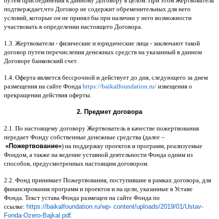
путем присоединения к данному Договору в целом
.
При этом Жертвователь
подтверждает
,
что Договор не содержит обременительных для него
условий
,
которые он не принял бы при наличии у него возможности
участвовать в определении настоящего Договора
.
1.3.
Жертвователи
-
физические и юридические лица
-
заключают такой
договор путем перечисления денежных средств на указанный в данном
Договоре банковский счет
.
1.4.
Оферта является бессрочной и действует до дня
,
следующего за днем
размещения на сайте Фонда
https://baikalfoundation.ru/
извещения о
прекращении действия оферты
.
2.
Предмет договора
2.1.
По настоящему договору Жертвователь в качестве пожертвования
передает Фонду собственные денежные средства
(
далее
–
«
Пожертвование
»
)
на поддержку проектов и программ
,
реализуемые
Фондом
,
а также на ведение уставной деятельности Фонда одним из
способов
,
предусмотренных настоящим договором
.
2.2.
Фонд принимает Пожертвования
,
поступившие в рамках договора
,
для
финансирования программ и проектов и на цели
,
указанные в Уставе
Фонда
.
Текст устава Фонда размещен на сайте Фонда по
ссылке
:
https://baikalfoundation.ru/wp- content/uploads/2019/01/Ustav-
Fonda-Ozero-Bajkal.pdf
.