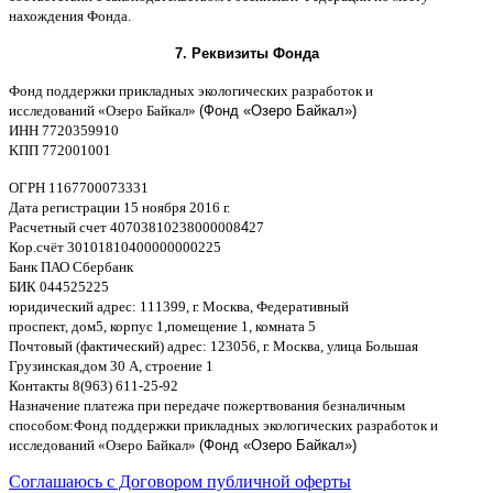
нахождения Фонда
.
7.
Реквизиты Фонда
Фонд поддержки прикладных экологических разработок и
исследований
«
Озеро Байкал
»
(Фонд «Озеро Байкал»)
ИНН
7720359910
K
ПП
772001001
ОГРН
1167700073331
Дата регистрации
15
ноября
2016
г
.
Расчетный счет
40703810238000008
4
27
Кор
.
счёт
30101810400000000225
Банк ПАО Сбербанк
БИК
044525225
юридический адрес
: 111399,
г
.
Москва
,
Федеративный
проспект
,
дом
5,
корпус
1,
помещение
1,
комната
5
Почтовый
(
фактический
)
адрес
: 123056,
г
.
Москва
,
улица Большая
Грузинская
,
дом
30
А
,
строение
1
Контакты
8(963) 611-25-92
Назначение платежа при передаче пожертвования безналичным
способом
:
Фонд поддержки прикладных экологических разработок и
исследований
«
Озеро Байкал
»
(Фонд «Озеро Байкал»)
Соглашаюсь с Договором публичной оферты