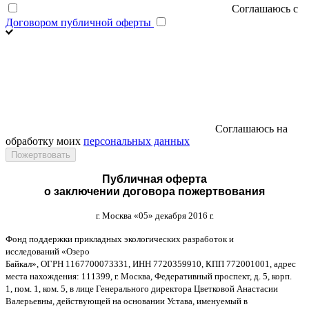
Соглашаюсь с
Договором публичной оферты
Соглашаюсь на
обработку моих
персональных данных
Публичная оферта
о заключении договора пожертвования
г
.
Москва
«05»
декабря
2016
г
.
Фонд поддержки прикладных экологических разработок и
исследований
«
Озеро
Байкал
»,
ОГРН
1167700073331,
ИНН
7720359910,
КПП
772001001,
адрес
места нахождения
: 111399,
г
.
Москва
,
Федеративный проспект
,
д
. 5,
корп
.
1,
пом
. 1,
ком
. 5,
в лице Генерального директора Цветковой Анастасии
Валерьевны
,
действующей на основании Устава
,
именуемый в