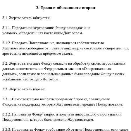
3.
Права и обязанности сторон
3.1.
Жертвователь обязуется
:
3.1.1.
Передать пожертвование Фонду в порядке и на
условиях
,
определенных настоящим Договором
.
3.1.2.
Передать Пожертвование
,
являющееся собственностью
Жертвователя
,
свободное от прав третьих лиц
,
не состоящее в споре или под
арестом
,
не являющееся предметом залога
.
3.2.
Жертвователь дает Фонду согласие на обработку своих персональных
данных в соответствии с Федеральным законом
«
О персональных
данных
»,
если такие персональные данные были переданы Фонду в целях
исполнения настоящего Договора
.
3.3.
Жертвователь вправе
:
3.3.1.
Самостоятельно выбрать программу
/
проект
,
реализуемые
Фондом
,
на поддержку которых Жертвователь передает Пожертвование
.
3.3.2.
Направлять Фонду запрос и получать информацию о поступлении
Пожертвования
,
которое было внесено Жертвователем
.
3.3.3.
Предъявлять Фонду требование об отмене Пожертвования
,
если такое