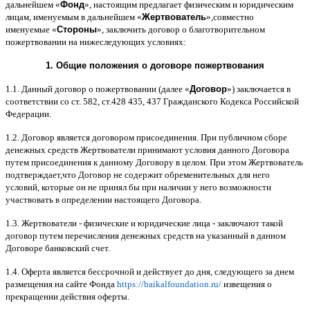
дальнейшем
«
Фонд
»,
настоящим предлагает физическим и юридическим
лицам
,
именуемым в дальнейшем
«
Жертвователь
»,
совместно
именуемые
«
Стороны
»,
заключить договор
o
благотворительном
пожертвовании на нижеследующих условиях
:
1.
Общие положения
o
договоре пожертвования
1.1.
Данный договор о пожертвовании
(
далее
«
Договор
»)
заключается в
соответствии со ст
. 582,
ст
.428 435, 437
Гражданского Кодекса Российской
Федерации
.
1.2.
Договор является договором присоединения
.
При публичном сборе
денежных средств Жертвователи принимают условия данного Договора
путем присоединения к данному Договору в целом
.
При этом Жертвователь
подтверждает
,
что Договор не содержит обременительных для него
условий
,
которые он не принял бы при наличии у него возможности
участвовать в определении настоящего Договора
.
1.3.
Жертвователи
-
физические и юридические лица
-
заключают такой
договор путем перечисления денежных средств на указанный в данном
Договоре банковский счет
.
1.4.
Оферта является бессрочной и действует до дня
,
следующего за днем
размещения на сайте Фонда
https://baikalfoundation.ru/
извещения о
прекращении действия оферты
.