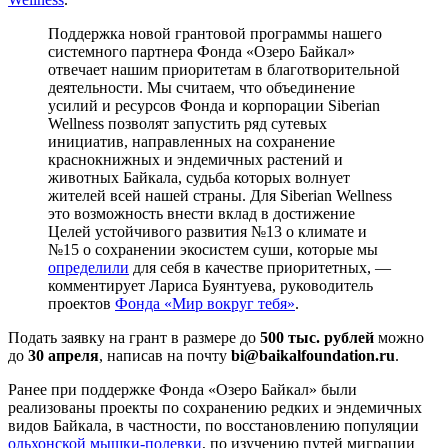
Поддержка новой грантовой программы нашего
системного партнера Фонда «Озеро Байкал»
отвечает нашим приоритетам в благотворительной
деятельности. Мы считаем, что объединение
усилий и ресурсов Фонда и корпорации Siberian
Wellness позволят запустить ряд сутевых
инициатив, направленных на сохранение
краснокнижных и эндемичных растений и
животных Байкала, судьба которых волнует
жителей всей нашей страны. Для Siberian Wellness
это возможность внести вклад в достижение
Целей устойчивого развития №13 о климате и
№15 о сохранении экосистем суши, которые мы
определили
для себя в качестве приоритетных, —
комментирует Лариса Буянтуева, руководитель
проектов
Фонда «Мир вокруг тебя»
.
Подать заявку на грант в размере до
500 тыс. рублей
можно
до
30 апреля
, написав на почту
bi@baikalfoundation.ru
.
Ранее при поддержке Фонда «Озеро Байкал» были
реализованы проекты по сохранению редких и эндемичных
видов Байкала, в частности, по восстановлению популяции
ольхонской мышки-полевки
, по изучению путей миграции