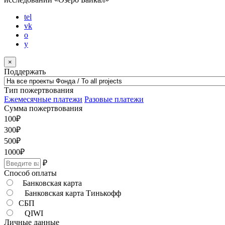
tel
vk
o
y
×
Поддержать
Тип пожертвования
Ежемесячные платежи
Разовые платежи
Сумма пожертвования
100
₽
300
₽
500
₽
1000
₽
₽
Способ оплаты
Банковская карта
Банковская карта Тинькофф
СБП
QIWI
Личные данные