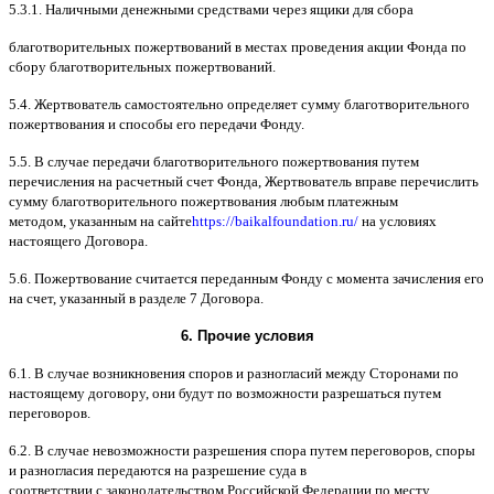
5.3.1.
Наличными денежными средствами через ящики для сбора
благотворительных пожертвований в местах проведения акции Фонда по
сбору благотворительных пожертвований
.
5.4.
Жертвователь самостоятельно определяет сумму благотворительного
пожертвования и способы его передачи Фонду
.
5.5. B
случае передачи благотворительного пожертвования путем
перечисления на расчетный счет Фонда
,
Жертвователь вправе перечислить
сумму благотворительного пожертвования любым платежным
методом
,
указанным на сайте
https://baikalfoundation.ru/
на условиях
настоящего Договора
.
5.6.
Пожертвование считается переданным Фонду с момента зачисления его
на счет
,
указанный в разделе
7
Договора
.
6.
Прочие условия
6.1. B
случае возникновения споров и разногласий между Сторонами по
настоящему договору
,
они будут по возможности разрешаться путем
переговоров
.
6.2. B
случае невозможности разрешения спора путем переговоров
,
споры
и разногласия передаются на разрешение суда в
соответствии
c
законодательством Российской Федерации по месту