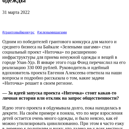
31 марта 2022
#грантовыйконкурс
#зеленымишагами
Одним из победителей грантового конкурса для малого и
среднего бизнеса на Байкале «Зелеными шагами» стал
социальный проект «Ниточка» по расширению
инфраструктуры для приема ненужной одежды и вещей в
городе Улан-Удэ. В январе этого года Фонд перечислил на его
реализацию 330 000 рублей. Руководитель и идейный
вдохновитель проекта Евгения Алексеева ответила на наши
вопросы и подробно рассказала о том, какие задачи
«Ниточка» решает в своем регионе.
— За идеей запуска проекта «Ниточка» стоит какая-то
личная история или отклик на запрос общественности?
Идею этого проекта я обдумывала долго, пока находилась в
декрете. На своём примере я поняла, что по мере взросления
детей остается очень много одежды, и было неясно, как её
можно утилизировать цивилизованно. При этом я часто езжу
в деревню к родителям и вижу, что далеко не у всех местных