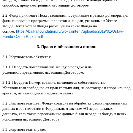
способов
,
предусмотренных настоящим договором
.
2.2.
Фонд принимает Пожертвования
,
поступившие в рамках договора
,
для
финансирования программ и проектов и на цели
,
указанные в Уставе
Фонда
.
Текст устава Фонда размещен на сайте Фонда по
ссылке
:
https://baikalfoundation.ru/wp- content/uploads/2019/01/Ustav-
Fonda-Ozero-Bajkal.pdf
.
3.
Права и обязанности сторон
3.1.
Жертвователь обязуется
:
3.1.1.
Передать пожертвование Фонду в порядке и на
условиях
,
определенных настоящим Договором
.
3.1.2.
Передать Пожертвование
,
являющееся собственностью
Жертвователя
,
свободное от прав третьих лиц
,
не состоящее в споре или под
арестом
,
не являющееся предметом залога
.
3.2.
Жертвователь дает Фонду согласие на обработку своих персональных
данных в соответствии с Федеральным законом
«
О персональных
данных
»,
если такие персональные данные были переданы Фонду в целях
исполнения настоящего Договора
.
3.3.
Жертвователь вправе
: