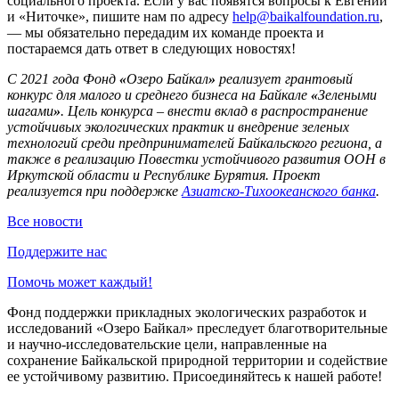
социального проекта. Если у вас появятся вопросы к Евгении
и «Ниточке», пишите нам по адресу
help@baikalfoundation.ru
,
— мы обязательно передадим их команде проекта и
постараемся дать ответ в следующих новостях!
С 2021 года Фонд
«
Озеро Байкал
»
реализует грантовый
конкурс для малого и среднего бизнеса на Байкале
«
Зелеными
шагами
»
. Цель конкурса – внести вклад в распространение
устойчивых экологических практик и внедрение зеленых
технологий среди предпринимателей Байкальского региона, а
также в реализацию Повестки устойчивого развития ООН в
Иркутской области и Республике Бурятия. Проект
реализуется при поддержке
Азиатско-Тихоокеанского банка
.
Все новости
Поддержите нас
Помочь может каждый!
Фонд поддержки прикладных экологических разработок и
исследований «Озеро Байкал» преследует благотворительные
и научно-исследовательские цели, направленные на
сохранение Байкальской природной территории и содействие
ее устойчивому развитию. Присоединяйтесь к нашей работе!