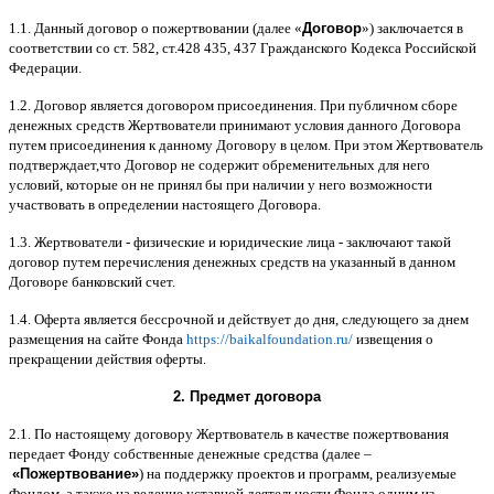
1.1.
Данный договор о пожертвовании
(
далее
«
Договор
»)
заключается в
соответствии со ст
. 582,
ст
.428 435, 437
Гражданского Кодекса Российской
Федерации
.
1.2.
Договор является договором присоединения
.
При публичном сборе
денежных средств Жертвователи принимают условия данного Договора
путем присоединения к данному Договору в целом
.
При этом Жертвователь
подтверждает
,
что Договор не содержит обременительных для него
условий
,
которые он не принял бы при наличии у него возможности
участвовать в определении настоящего Договора
.
1.3.
Жертвователи
-
физические и юридические лица
-
заключают такой
договор путем перечисления денежных средств на указанный в данном
Договоре банковский счет
.
1.4.
Оферта является бессрочной и действует до дня
,
следующего за днем
размещения на сайте Фонда
https://baikalfoundation.ru/
извещения о
прекращении действия оферты
.
2.
Предмет договора
2.1.
По настоящему договору Жертвователь в качестве пожертвования
передает Фонду собственные денежные средства
(
далее
–
«
Пожертвование
»
)
на поддержку проектов и программ
,
реализуемые
Фондом
,
а также на ведение уставной деятельности Фонда одним из