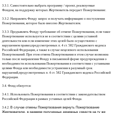
3.3.1.
Самостоятельно выбрать программу
/
проект
,
реализуемые
Фондом
,
на поддержку которых Жертвователь передает Пожертвование
.
3.3.2.
Направлять Фонду запрос и получать информацию о поступлении
Пожертвования
,
которое было внесено Жертвователем
.
3.3.3.
Предъявлять Фонду требование об отмене Пожертвования
,
если такое
Пожертвование используется не в соответствии с целями уставной
деятельности или если изменение этих целей было осуществлено с
нарушением правил
,
предусмотренных п
. 4
ст
. 582
Гражданского кодекса
Российской Федерации
,
а также в случае нецелевого использования
Пожертвований
.
При этом отмена Пожертвования в этом случае возможна
только после направления Фонду в письменной форме предупреждения о
необходимости использования Пожертвования в соответствии с уставными
целями Фонда или необходимости устранения в разумный срок
нарушений
,
предусмотренных п
. 4
ст
. 582
Гражданского кодекса Российской
Федерации
.
3.4.
Фонд обязуется
:
3.4.1.
Использовать Пожертвования в соответствии с законодательством
Российской Федерации в рамках уставных целей Фонда
.
3.4.2.
В случае отмены Пожертвования вернуть Пожертвование
Жертвователю, в размере полученных денежных средств на ту же