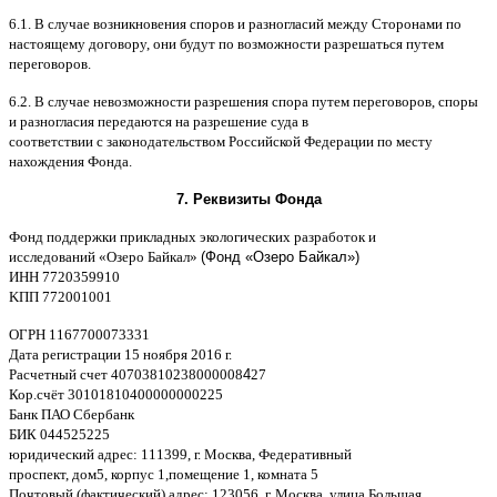
6.1. B
случае возникновения споров и разногласий между Сторонами по
настоящему договору
,
они будут по возможности разрешаться путем
переговоров
.
6.2. B
случае невозможности разрешения спора путем переговоров
,
споры
и разногласия передаются на разрешение суда в
соответствии
c
законодательством Российской Федерации по месту
нахождения Фонда
.
7.
Реквизиты Фонда
Фонд поддержки прикладных экологических разработок и
исследований
«
Озеро Байкал
»
(Фонд «Озеро Байкал»)
ИНН
7720359910
K
ПП
772001001
ОГРН
1167700073331
Дата регистрации
15
ноября
2016
г
.
Расчетный счет
40703810238000008
4
27
Кор
.
счёт
30101810400000000225
Банк ПАО Сбербанк
БИК
044525225
юридический адрес
: 111399,
г
.
Москва
,
Федеративный
проспект
,
дом
5,
корпус
1,
помещение
1,
комната
5
Почтовый
(
фактический
)
адрес
: 123056,
г
.
Москва
,
улица Большая