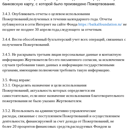
банковскую карту, с которой было произведено Пожертвование.
3.4.3.
Опубликовать отчеты о целевом использовании
Пожертвований
,
полученных в течении календарного года
.
Отчеты
публикуются в сети Интернет на сайте Фонда
https://baikalfoundation.ru/
не
позднее не позднее
30
апреля года
,
следующего за отчетным
.
3.4.4.
Вести обособленный бухгалтерский учет всех операций
,
связанных с
получением Пожертвований
.
3.4.5.
Не раскрывать третьим лицам персональные данные и контактную
информацию Жертвователя без его письменного согласия
,
за исключением
случаев требования таких данных и информации государственными
органами
,
имеющими полномочия требовать такую информацию
.
3.5.
Фонд вправе
:
3.5.1.
Определять назначение и цели использования
Пожертвований
,
актуальность которых определяется им
самостоятельно
,
если иное назначение использования благотворительного
пожертвования не было указано Жертвователем
.
3.5.2.
Использовать на административно
-
управленческие
расходы
,
связанные с поступлением Пожертвований и осуществлением
деятельности
,
финансируемой за счет дохода от Пожертвований
,
не
более
20
процентов финансовых средств
,
расходуемых Фондом за