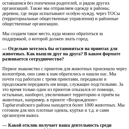
оставшимся без попечения родителей, и рядом других
организаций. Также мы отправляем одежду в районы,
деревни, где люди испытывают особую нужду, через ТОСы
(территориальные общественные управления) и районные
общественные организации.
Мы создаем такое место, куда можно обратиться за
поддержкой, о которой должен знать город.
— Отдельно хотелось бы остановиться на приютах для
животных. Как вышли друг на друга? В каком формате
развивается сотрудничество?​
Первое знакомство с приютом для животных произошло через
волонтёров, они сами к нам обратились и нашли нас. Мы
почти год работали с тремя приютами, передавали и
продолжаем передавать им вещи, служащие подстилками. За
это время только один из приютов отказался от помощи,
остальные, наоборот, увеличивают территорию и приём на
животных, например, в приюте «Возрождение»
Тарбагатайского района находится более 1000 животных. Мы
готовим для них плотные одеяла, куртки и т.д. и сами
организуем вывоз.
— Какой отклик получает ваша деятельность среди