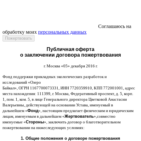
Соглашаюсь на
обработку моих
персональных данных
Публичная оферта
о заключении договора пожертвования
г
.
Москва
«05»
декабря
2016
г
.
Фонд поддержки прикладных экологических разработок и
исследований
«
Озеро
Байкал
»,
ОГРН
1167700073331,
ИНН
7720359910,
КПП
772001001,
адрес
места нахождения
: 111399,
г
.
Москва
,
Федеративный проспект
,
д
. 5,
корп
.
1,
пом
. 1,
ком
. 5,
в лице Генерального директора Цветковой Анастасии
Валерьевны
,
действующей на основании Устава
,
именуемый в
дальнейшем
«
Фонд
»,
настоящим предлагает физическим и юридическим
лицам
,
именуемым в дальнейшем
«
Жертвователь
»,
совместно
именуемые
«
Стороны
»,
заключить договор
o
благотворительном
пожертвовании на нижеследующих условиях
:
1.
Общие положения
o
договоре пожертвования