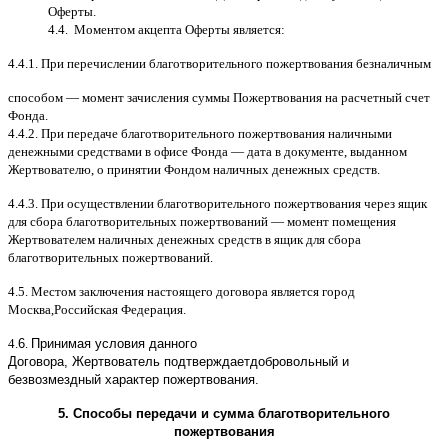
Оферты
.
4.4.
Моментом акцепта Оферты является
:
4.4.1.
При перечислении благотворительного пожертвования безналичным
способом
—
момент зачисления суммы Пожертвования на расчетный счет
Фонда
.
4.4.2.
При передаче благотворительного пожертвования наличными
денежными средствами в офисе Фонда
—
дата в документе
,
выданном
Жертвователю
,
o
принятии Фондом наличных денежных средств
.
4.4.3.
При осуществлении благотворительного пожертвования через ящик
для сбора благотворительных пожертвований
—
момент помещения
Жертвователем наличных денежных средств в ящик для сбора
благотворительных пожертвований
.
4.5.
Местом заключения настоящего договора является город
Москва
,
Российская Федерация
.
4.
6
.
Принимая условия данного
Договора,
Жертвователь
подтверждает
добровольный и
безвозмездный характер пожертвования
.
5.
Способы передачи и сумма благотворительного
пожертвования