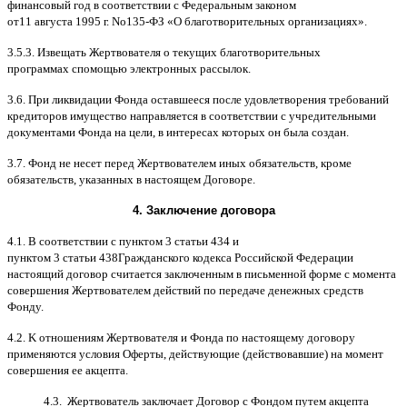
финансовый год в соответствии с Федеральным законом
от
11
августа
1995
г
.
No
135-
ФЗ
«
О благотворительных организациях
».
3.5.3.
Извещать Жертвователя
o
текущих благотворительных
программах
c
помощью электронных рассылок
.
3.6.
При ликвидации Фонда оставшееся после удовлетворения требований
кредиторов имущество направляется в соответствии с учредительными
документами Фонда на цели
,
в интересах которых он была создан
.
3.7.
Фонд не несет перед Жертвователем иных обязательств
,
кроме
обязательств
,
указанных в настоящем Договоре
.
4.
Заключение договора
4.1. B
соответствии с пунктом
3
статьи
434
и
пунктом
3
статьи
438
Гражданского кодекса Российской Федерации
настоящий договор считается заключенным в письменной форме
c
момента
совершения Жертвователем действий по передаче денежных средств
Фонду
.
4.2. K
отношениям Жертвователя и Фонда по настоящему договору
применяются условия Оферты
,
действующие
(
действовавшие
)
на момент
совершения ее акцепта
.
4.3.
Жертвователь заключает Договор
c
Фондом путем акцепта