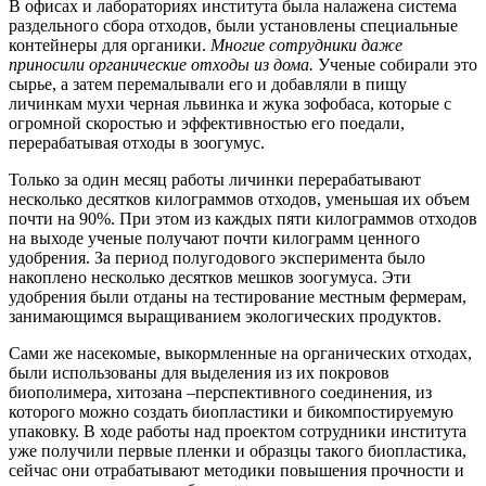
В офисах и лабораториях института была налажена система
раздельного сбора отходов, были установлены специальные
контейнеры для органики.
Многие сотрудники даже
приносили органические отходы из дома.
Ученые собирали это
сырье, а затем перемалывали его и добавляли в пищу
личинкам мухи черная львинка и жука зофобаса, которые с
огромной скоростью и эффективностью его поедали,
перерабатывая отходы в зоогумус.
Только за один месяц работы личинки перерабатывают
несколько десятков килограммов отходов, уменьшая их объем
почти на 90%. При этом из каждых пяти килограммов отходов
на выходе ученые получают почти килограмм ценного
удобрения. За период полугодового эксперимента было
накоплено несколько десятков мешков зоогумуса. Эти
удобрения были отданы на тестирование местным фермерам,
занимающимся выращиванием экологических продуктов.
Сами же насекомые, выкормленные на органических отходах,
были использованы для выделения из их покровов
биополимера, хитозана –перспективного соединения, из
которого можно создать биопластики и бикомпостируемую
упаковку. В ходе работы над проектом сотрудники института
уже получили первые пленки и образцы такого биопластика,
сейчас они отрабатывают методики повышения прочности и