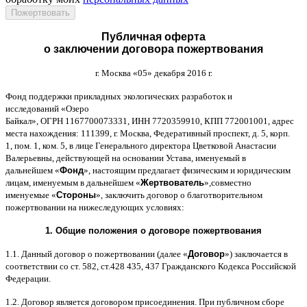
Публичная оферта
о заключении договора пожертвования
г
.
Москва
«05»
декабря
2016
г
.
Фонд поддержки прикладных экологических разработок и
исследований
«
Озеро
Байкал
»,
ОГРН
1167700073331,
ИНН
7720359910,
КПП
772001001,
адрес
места нахождения
: 111399,
г
.
Москва
,
Федеративный проспект
,
д
. 5,
корп
.
1,
пом
. 1,
ком
. 5,
в лице Генерального директора Цветковой Анастасии
Валерьевны
,
действующей на основании Устава
,
именуемый в
дальнейшем
«
Фонд
»,
настоящим предлагает физическим и юридическим
лицам
,
именуемым в дальнейшем
«
Жертвователь
»,
совместно
именуемые
«
Стороны
»,
заключить договор
o
благотворительном
пожертвовании на нижеследующих условиях
:
1.
Общие положения
o
договоре пожертвования
1.1.
Данный договор о пожертвовании
(
далее
«
Договор
»)
заключается в
соответствии со ст
. 582,
ст
.428 435, 437
Гражданского Кодекса Российской
Федерации
.
1.2.
Договор является договором присоединения
.
При публичном сборе