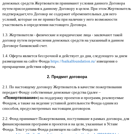
денежных средств Жертвователи принимают условия данного Договора
путем присоединения к данному Договору в целом
.
При этом Жертвователь
подтверждает
,
что Договор не содержит обременительных для него
условий
,
которые он не принял бы при наличии у него возможности
участвовать в определении настоящего Договора
.
1.3.
Жертвователи
-
физические и юридические лица
-
заключают такой
договор путем перечисления денежных средств на указанный в данном
Договоре банковский счет
.
1.4.
Оферта является бессрочной и действует до дня
,
следующего за днем
размещения на сайте Фонда
https://baikalfoundation.ru/
извещения о
прекращении действия оферты
.
2.
Предмет договора
2.1.
По настоящему договору Жертвователь в качестве пожертвования
передает Фонду собственные денежные средства
(
далее
–
«
Пожертвование
»
)
на поддержку проектов и программ
,
реализуемые
Фондом
,
а также на ведение уставной деятельности Фонда одним из
способов
,
предусмотренных настоящим договором
.
2.2.
Фонд принимает Пожертвования
,
поступившие в рамках договора
,
для
финансирования программ и проектов и на цели
,
указанные в Уставе
Фонда
.
Текст устава Фонда размещен на сайте Фонда по