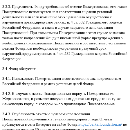
3.3.3.
Предъявлять Фонду требование об отмене Пожертвования
,
если такое
Пожертвование используется не в соответствии с целями уставной
деятельности или если изменение этих целей было осуществлено с
нарушением правил
,
предусмотренных п
. 4
ст
. 582
Гражданского кодекса
Российской Федерации
,
а также в случае нецелевого использования
Пожертвований
.
При этом отмена Пожертвования в этом случае возможна
только после направления Фонду в письменной форме предупреждения о
необходимости использования Пожертвования в соответствии с уставными
целями Фонда или необходимости устранения в разумный срок
нарушений
,
предусмотренных п
. 4
ст
. 582
Гражданского кодекса Российской
Федерации
.
3.4.
Фонд обязуется
:
3.4.1.
Использовать Пожертвования в соответствии с законодательством
Российской Федерации в рамках уставных целей Фонда
.
3.4.2.
В случае отмены Пожертвования вернуть Пожертвование
Жертвователю, в размере полученных денежных средств на ту же
банковскую карту, с которой было произведено Пожертвование.
3.4.3.
Опубликовать отчеты о целевом использовании
Пожертвований
,
полученных в течении календарного года
.
Отчеты
публикуются в сети Интернет на сайте Фонда
https://baikalfoundation.ru/
не
позднее не позднее
30
апреля года
,
следующего за отчетным
.