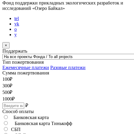
Фонд поддержки прикладных экологических разработок и
исследований
«Озеро Байкал»
tel
vk
o
y
×
Поддержать
Тип пожертвования
Ежемесячные платежи
Разовые платежи
Сумма пожертвования
100
₽
300
₽
500
₽
1000
₽
₽
Способ оплаты
Банковская карта
Банковская карта Тинькофф
СБП