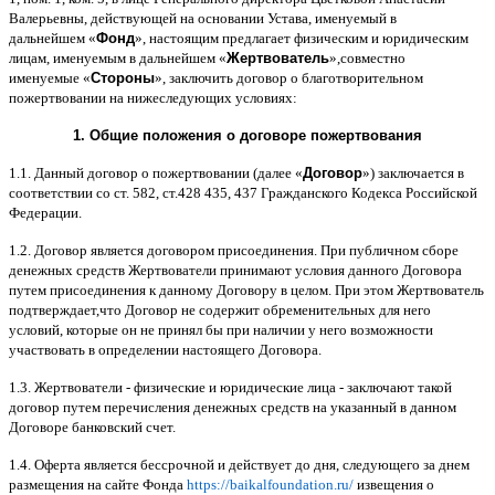
Валерьевны
,
действующей на основании Устава
,
именуемый в
дальнейшем
«
Фонд
»,
настоящим предлагает физическим и юридическим
лицам
,
именуемым в дальнейшем
«
Жертвователь
»,
совместно
именуемые
«
Стороны
»,
заключить договор
o
благотворительном
пожертвовании на нижеследующих условиях
:
1.
Общие положения
o
договоре пожертвования
1.1.
Данный договор о пожертвовании
(
далее
«
Договор
»)
заключается в
соответствии со ст
. 582,
ст
.428 435, 437
Гражданского Кодекса Российской
Федерации
.
1.2.
Договор является договором присоединения
.
При публичном сборе
денежных средств Жертвователи принимают условия данного Договора
путем присоединения к данному Договору в целом
.
При этом Жертвователь
подтверждает
,
что Договор не содержит обременительных для него
условий
,
которые он не принял бы при наличии у него возможности
участвовать в определении настоящего Договора
.
1.3.
Жертвователи
-
физические и юридические лица
-
заключают такой
договор путем перечисления денежных средств на указанный в данном
Договоре банковский счет
.
1.4.
Оферта является бессрочной и действует до дня
,
следующего за днем
размещения на сайте Фонда
https://baikalfoundation.ru/
извещения о