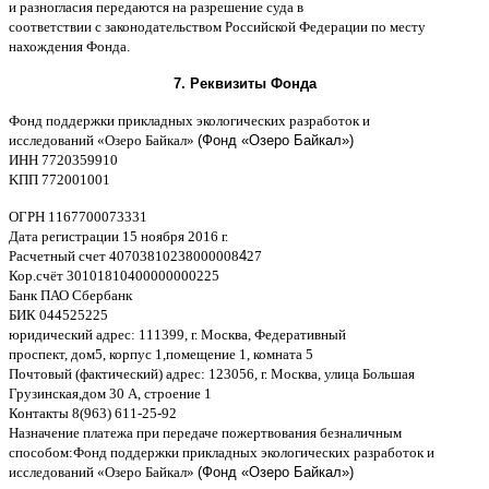
и разногласия передаются на разрешение суда в
соответствии
c
законодательством Российской Федерации по месту
нахождения Фонда
.
7.
Реквизиты Фонда
Фонд поддержки прикладных экологических разработок и
исследований
«
Озеро Байкал
»
(Фонд «Озеро Байкал»)
ИНН
7720359910
K
ПП
772001001
ОГРН
1167700073331
Дата регистрации
15
ноября
2016
г
.
Расчетный счет
40703810238000008
4
27
Кор
.
счёт
30101810400000000225
Банк ПАО Сбербанк
БИК
044525225
юридический адрес
: 111399,
г
.
Москва
,
Федеративный
проспект
,
дом
5,
корпус
1,
помещение
1,
комната
5
Почтовый
(
фактический
)
адрес
: 123056,
г
.
Москва
,
улица Большая
Грузинская
,
дом
30
А
,
строение
1
Контакты
8(963) 611-25-92
Назначение платежа при передаче пожертвования безналичным
способом
:
Фонд поддержки прикладных экологических разработок и
исследований
«
Озеро Байкал
»
(Фонд «Озеро Байкал»)