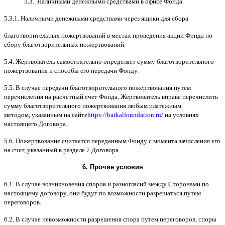
5.3.
Наличными денежными средствами в офисе Фонда
.
5.3.1.
Наличными денежными средствами через ящики для сбора
благотворительных пожертвований в местах проведения акции Фонда по
сбору благотворительных пожертвований
.
5.4.
Жертвователь самостоятельно определяет сумму благотворительного
пожертвования и способы его передачи Фонду
.
5.5. B
случае передачи благотворительного пожертвования путем
перечисления на расчетный счет Фонда
,
Жертвователь вправе перечислить
сумму благотворительного пожертвования любым платежным
методом
,
указанным на сайте
https://baikalfoundation.ru/
на условиях
настоящего Договора
.
5.6.
Пожертвование считается переданным Фонду с момента зачисления его
на счет
,
указанный в разделе
7
Договора
.
6.
Прочие условия
6.1. B
случае возникновения споров и разногласий между Сторонами по
настоящему договору
,
они будут по возможности разрешаться путем
переговоров
.
6.2. B
случае невозможности разрешения спора путем переговоров
,
споры