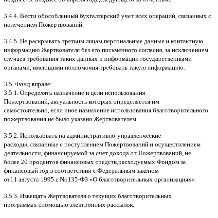
3.4.4.
Вести обособленный бухгалтерский учет всех операций
,
связанных с
получением Пожертвований
.
3.4.5.
Не раскрывать третьим лицам персональные данные и контактную
информацию Жертвователя без его письменного согласия
,
за исключением
случаев требования таких данных и информации государственными
органами
,
имеющими полномочия требовать такую информацию
.
3.5.
Фонд вправе
:
3.5.1.
Определять назначение и цели использования
Пожертвований
,
актуальность которых определяется им
самостоятельно
,
если иное назначение использования благотворительного
пожертвования не было указано Жертвователем
.
3.5.2.
Использовать на административно
-
управленческие
расходы
,
связанные с поступлением Пожертвований и осуществлением
деятельности
,
финансируемой за счет дохода от Пожертвований
,
не
более
20
процентов финансовых средств
,
расходуемых Фондом за
финансовый год в соответствии с Федеральным законом
от
11
августа
1995
г
.
No
135-
ФЗ
«
О благотворительных организациях
».
3.5.3.
Извещать Жертвователя
o
текущих благотворительных
программах
c
помощью электронных рассылок
.