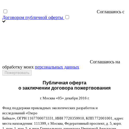
Соглашаюсь с
Договором публичной оферты
Соглашаюсь на
обработку моих
персональных данных
Публичная оферта
о заключении договора пожертвования
г
.
Москва
«05»
декабря
2016
г
.
Фонд поддержки прикладных экологических разработок и
исследований
«
Озеро
Байкал
»,
ОГРН
1167700073331,
ИНН
7720359910,
КПП
772001001,
адрес
места нахождения
: 111399,
г
.
Москва
,
Федеративный проспект
,
д
. 5,
корп
.
1,
пом
. 1,
ком
. 5,
в лице Генерального директора Цветковой Анастасии