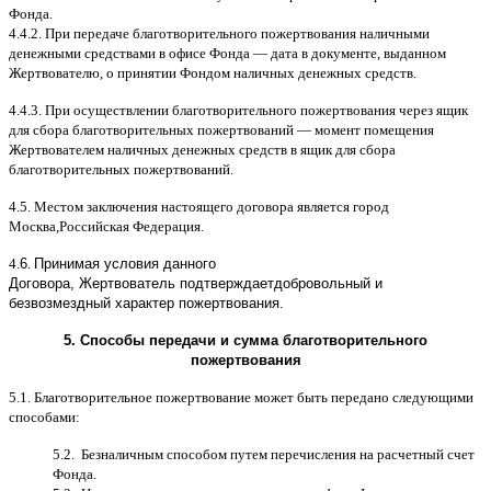
Фонда
.
4.4.2.
При передаче благотворительного пожертвования наличными
денежными средствами в офисе Фонда
—
дата в документе
,
выданном
Жертвователю
,
o
принятии Фондом наличных денежных средств
.
4.4.3.
При осуществлении благотворительного пожертвования через ящик
для сбора благотворительных пожертвований
—
момент помещения
Жертвователем наличных денежных средств в ящик для сбора
благотворительных пожертвований
.
4.5.
Местом заключения настоящего договора является город
Москва
,
Российская Федерация
.
4.
6
.
Принимая условия данного
Договора,
Жертвователь
подтверждает
добровольный и
безвозмездный характер пожертвования
.
5.
Способы передачи и сумма благотворительного
пожертвования
5.1.
Благотворительное пожертвование может быть передано следующими
способами
:
5.2.
Безналичным способом путем перечисления на расчетный счет
Фонда
.