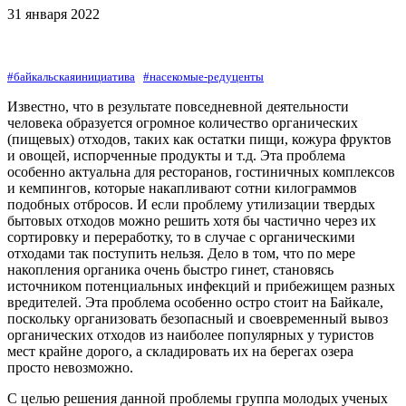
31 января 2022
#байкальскаяинициатива
#насекомые-редуценты
Известно, что в результате повседневной деятельности
человека образуется огромное количество органических
(пищевых) отходов, таких как остатки пищи, кожура фруктов
и овощей, испорченные продукты и т.д. Эта проблема
особенно актуальна для ресторанов, гостиничных комплексов
и кемпингов, которые накапливают сотни килограммов
подобных отбросов. И если проблему утилизации твердых
бытовых отходов можно решить хотя бы частично через их
сортировку и переработку, то в случае с органическими
отходами так поступить нельзя. Дело в том, что по мере
накопления органика очень быстро гинет, становясь
источником потенциальных инфекций и прибежищем разных
вредителей. Эта проблема особенно остро стоит на Байкале,
поскольку организовать безопасный и своевременный вывоз
органических отходов из наиболее популярных у туристов
мест крайне дорого, а складировать их на берегах озера
просто невозможно.
С целью решения данной проблемы группа молодых ученых