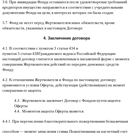
3.6.
При ликвидации Фонда оставшееся после удовлетворения требований
кредиторов имущество направляется в соответствии с учредительными
документами Фонда на цели
,
в интересах которых он была создан
.
3.7.
Фонд не несет перед Жертвователем иных обязательств
,
кроме
обязательств
,
указанных в настоящем Договоре
.
4.
Заключение договора
4.1. B
соответствии с пунктом
3
статьи
434
и
пунктом
3
статьи
438
Гражданского кодекса Российской Федерации
настоящий договор считается заключенным в письменной форме
c
момента
совершения Жертвователем действий по передаче денежных средств
Фонду
.
4.2. K
отношениям Жертвователя и Фонда по настоящему договору
применяются условия Оферты
,
действующие
(
действовавшие
)
на момент
совершения ее акцепта
.
4.3.
Жертвователь заключает Договор
c
Фондом путем акцепта
Оферты
.
4.4.
Моментом акцепта Оферты является
:
4.4.1.
При перечислении благотворительного пожертвования безналичным
способом
—
момент зачисления суммы Пожертвования на расчетный счет