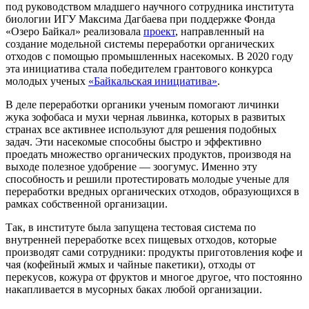
под руководством младшего научного сотрудника института
биологии ИГУ Максима Дагбаева при поддержке Фонда
«Озеро Байкал» реализовала
проект
, направленный на
создание модельной системы переработки органических
отходов с помощью промышленных насекомых. В 2020 году
эта инициатива стала победителем грантового конкурса
молодых ученых
«Байкальская инициатива»
.
В деле переработки органики ученым помогают личинки
жука зофобаса и мухи черная львинка, которых в развитых
странах все активнее используют для решения подобных
задач. Эти насекомые способны быстро и эффективно
проедать множество органических продуктов, производя на
выходе полезное удобрение — зоогумус. Именно эту
способность и решили протестировать молодые ученые для
переработки вредных органических отходов, образующихся в
рамках собственной организации.
Так, в институте была запущена тестовая система по
внутренней переработке всех пищевых отходов, которые
производят сами сотрудники: продукты приготовления кофе и
чая (кофейный жмых и чайные пакетики), отходы от
перекусов, кожура от фруктов и многое другое, что постоянно
накапливается в мусорных баках любой организации.