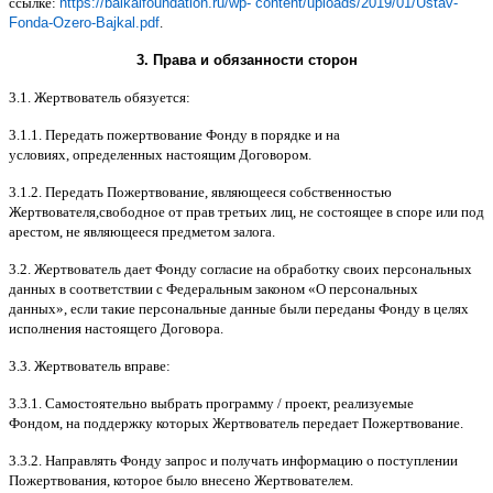
ссылке
:
https://baikalfoundation.ru/wp- content/uploads/2019/01/Ustav-
Fonda-Ozero-Bajkal.pdf
.
3.
Права и обязанности сторон
3.1.
Жертвователь обязуется
:
3.1.1.
Передать пожертвование Фонду в порядке и на
условиях
,
определенных настоящим Договором
.
3.1.2.
Передать Пожертвование
,
являющееся собственностью
Жертвователя
,
свободное от прав третьих лиц
,
не состоящее в споре или под
арестом
,
не являющееся предметом залога
.
3.2.
Жертвователь дает Фонду согласие на обработку своих персональных
данных в соответствии с Федеральным законом
«
О персональных
данных
»,
если такие персональные данные были переданы Фонду в целях
исполнения настоящего Договора
.
3.3.
Жертвователь вправе
:
3.3.1.
Самостоятельно выбрать программу
/
проект
,
реализуемые
Фондом
,
на поддержку которых Жертвователь передает Пожертвование
.
3.3.2.
Направлять Фонду запрос и получать информацию о поступлении
Пожертвования
,
которое было внесено Жертвователем
.