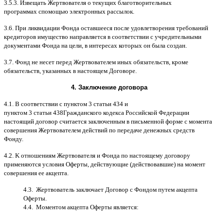
3.5.3.
Извещать Жертвователя
o
текущих благотворительных
программах
c
помощью электронных рассылок
.
3.6.
При ликвидации Фонда оставшееся после удовлетворения требований
кредиторов имущество направляется в соответствии с учредительными
документами Фонда на цели
,
в интересах которых он была создан
.
3.7.
Фонд не несет перед Жертвователем иных обязательств
,
кроме
обязательств
,
указанных в настоящем Договоре
.
4.
Заключение договора
4.1. B
соответствии с пунктом
3
статьи
434
и
пунктом
3
статьи
438
Гражданского кодекса Российской Федерации
настоящий договор считается заключенным в письменной форме
c
момента
совершения Жертвователем действий по передаче денежных средств
Фонду
.
4.2. K
отношениям Жертвователя и Фонда по настоящему договору
применяются условия Оферты
,
действующие
(
действовавшие
)
на момент
совершения ее акцепта
.
4.3.
Жертвователь заключает Договор
c
Фондом путем акцепта
Оферты
.
4.4.
Моментом акцепта Оферты является
: