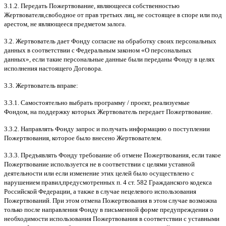
3.1.2.
Передать Пожертвование
,
являющееся собственностью
Жертвователя
,
свободное от прав третьих лиц
,
не состоящее в споре или под
арестом
,
не являющееся предметом залога
.
3.2.
Жертвователь дает Фонду согласие на обработку своих персональных
данных в соответствии с Федеральным законом
«
О персональных
данных
»,
если такие персональные данные были переданы Фонду в целях
исполнения настоящего Договора
.
3.3.
Жертвователь вправе
:
3.3.1.
Самостоятельно выбрать программу
/
проект
,
реализуемые
Фондом
,
на поддержку которых Жертвователь передает Пожертвование
.
3.3.2.
Направлять Фонду запрос и получать информацию о поступлении
Пожертвования
,
которое было внесено Жертвователем
.
3.3.3.
Предъявлять Фонду требование об отмене Пожертвования
,
если такое
Пожертвование используется не в соответствии с целями уставной
деятельности или если изменение этих целей было осуществлено с
нарушением правил
,
предусмотренных п
. 4
ст
. 582
Гражданского кодекса
Российской Федерации
,
а также в случае нецелевого использования
Пожертвований
.
При этом отмена Пожертвования в этом случае возможна
только после направления Фонду в письменной форме предупреждения о
необходимости использования Пожертвования в соответствии с уставными