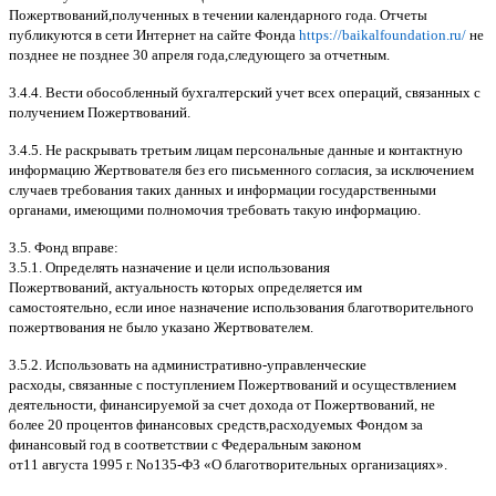
Пожертвований
,
полученных в течении календарного года
.
Отчеты
публикуются в сети Интернет на сайте Фонда
https://baikalfoundation.ru/
не
позднее не позднее
30
апреля года
,
следующего за отчетным
.
3.4.4.
Вести обособленный бухгалтерский учет всех операций
,
связанных с
получением Пожертвований
.
3.4.5.
Не раскрывать третьим лицам персональные данные и контактную
информацию Жертвователя без его письменного согласия
,
за исключением
случаев требования таких данных и информации государственными
органами
,
имеющими полномочия требовать такую информацию
.
3.5.
Фонд вправе
:
3.5.1.
Определять назначение и цели использования
Пожертвований
,
актуальность которых определяется им
самостоятельно
,
если иное назначение использования благотворительного
пожертвования не было указано Жертвователем
.
3.5.2.
Использовать на административно
-
управленческие
расходы
,
связанные с поступлением Пожертвований и осуществлением
деятельности
,
финансируемой за счет дохода от Пожертвований
,
не
более
20
процентов финансовых средств
,
расходуемых Фондом за
финансовый год в соответствии с Федеральным законом
от
11
августа
1995
г
.
No
135-
ФЗ
«
О благотворительных организациях
».