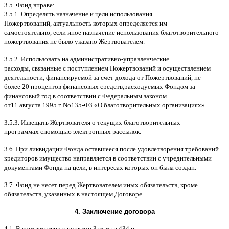
3.5.
Фонд вправе
:
3.5.1.
Определять назначение и цели использования
Пожертвований
,
актуальность которых определяется им
самостоятельно
,
если иное назначение использования благотворительного
пожертвования не было указано Жертвователем
.
3.5.2.
Использовать на административно
-
управленческие
расходы
,
связанные с поступлением Пожертвований и осуществлением
деятельности
,
финансируемой за счет дохода от Пожертвований
,
не
более
20
процентов финансовых средств
,
расходуемых Фондом за
финансовый год в соответствии с Федеральным законом
от
11
августа
1995
г
.
No
135-
ФЗ
«
О благотворительных организациях
».
3.5.3.
Извещать Жертвователя
o
текущих благотворительных
программах
c
помощью электронных рассылок
.
3.6.
При ликвидации Фонда оставшееся после удовлетворения требований
кредиторов имущество направляется в соответствии с учредительными
документами Фонда на цели
,
в интересах которых он была создан
.
3.7.
Фонд не несет перед Жертвователем иных обязательств
,
кроме
обязательств
,
указанных в настоящем Договоре
.
4.
Заключение договора
4.1. B
соответствии с пунктом
3
статьи
434
и