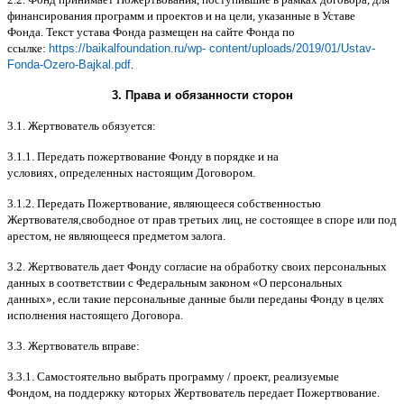
финансирования программ и проектов и на цели
,
указанные в Уставе
Фонда
.
Текст устава Фонда размещен на сайте Фонда по
ссылке
:
https://baikalfoundation.ru/wp- content/uploads/2019/01/Ustav-
Fonda-Ozero-Bajkal.pdf
.
3.
Права и обязанности сторон
3.1.
Жертвователь обязуется
:
3.1.1.
Передать пожертвование Фонду в порядке и на
условиях
,
определенных настоящим Договором
.
3.1.2.
Передать Пожертвование
,
являющееся собственностью
Жертвователя
,
свободное от прав третьих лиц
,
не состоящее в споре или под
арестом
,
не являющееся предметом залога
.
3.2.
Жертвователь дает Фонду согласие на обработку своих персональных
данных в соответствии с Федеральным законом
«
О персональных
данных
»,
если такие персональные данные были переданы Фонду в целях
исполнения настоящего Договора
.
3.3.
Жертвователь вправе
:
3.3.1.
Самостоятельно выбрать программу
/
проект
,
реализуемые
Фондом
,
на поддержку которых Жертвователь передает Пожертвование
.