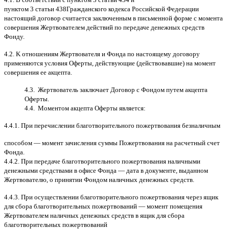
пунктом
3
статьи
438
Гражданского кодекса Российской Федерации
настоящий договор считается заключенным в письменной форме
c
момента
совершения Жертвователем действий по передаче денежных средств
Фонду
.
4.2. K
отношениям Жертвователя и Фонда по настоящему договору
применяются условия Оферты
,
действующие
(
действовавшие
)
на момент
совершения ее акцепта
.
4.3.
Жертвователь заключает Договор
c
Фондом путем акцепта
Оферты
.
4.4.
Моментом акцепта Оферты является
:
4.4.1.
При перечислении благотворительного пожертвования безналичным
способом
—
момент зачисления суммы Пожертвования на расчетный счет
Фонда
.
4.4.2.
При передаче благотворительного пожертвования наличными
денежными средствами в офисе Фонда
—
дата в документе
,
выданном
Жертвователю
,
o
принятии Фондом наличных денежных средств
.
4.4.3.
При осуществлении благотворительного пожертвования через ящик
для сбора благотворительных пожертвований
—
момент помещения
Жертвователем наличных денежных средств в ящик для сбора
благотворительных пожертвований