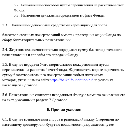
5.2.
Безналичным способом путем перечисления на расчетный счет
Фонда
.
5.3.
Наличными денежными средствами в офисе Фонда
.
5.3.1.
Наличными денежными средствами через ящики для сбора
благотворительных пожертвований в местах проведения акции Фонда по
сбору благотворительных пожертвований
.
5.4.
Жертвователь самостоятельно определяет сумму благотворительного
пожертвования и способы его передачи Фонду
.
5.5. B
случае передачи благотворительного пожертвования путем
перечисления на расчетный счет Фонда
,
Жертвователь вправе перечислить
сумму благотворительного пожертвования любым платежным
методом
,
указанным на сайте
https://baikalfoundation.ru/
на условиях
настоящего Договора
.
5.6.
Пожертвование считается переданным Фонду с момента зачисления его
на счет
,
указанный в разделе
7
Договора
.
6.
Прочие условия
6.1. B
случае возникновения споров и разногласий между Сторонами по
настоящему договору
,
они будут по возможности разрешаться путем