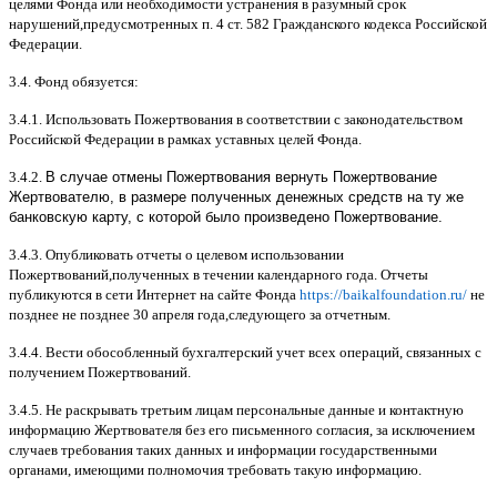
целями Фонда или необходимости устранения в разумный срок
нарушений
,
предусмотренных п
. 4
ст
. 582
Гражданского кодекса Российской
Федерации
.
3.4.
Фонд обязуется
:
3.4.1.
Использовать Пожертвования в соответствии с законодательством
Российской Федерации в рамках уставных целей Фонда
.
3.4.2.
В случае отмены Пожертвования вернуть Пожертвование
Жертвователю, в размере полученных денежных средств на ту же
банковскую карту, с которой было произведено Пожертвование.
3.4.3.
Опубликовать отчеты о целевом использовании
Пожертвований
,
полученных в течении календарного года
.
Отчеты
публикуются в сети Интернет на сайте Фонда
https://baikalfoundation.ru/
не
позднее не позднее
30
апреля года
,
следующего за отчетным
.
3.4.4.
Вести обособленный бухгалтерский учет всех операций
,
связанных с
получением Пожертвований
.
3.4.5.
Не раскрывать третьим лицам персональные данные и контактную
информацию Жертвователя без его письменного согласия
,
за исключением
случаев требования таких данных и информации государственными
органами
,
имеющими полномочия требовать такую информацию
.