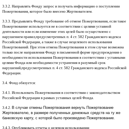
3.3.2.
Направлять Фонду запрос и получать информацию о поступлении
Пожертвования
,
которое было внесено Жертвователем
.
3.3.3.
Предъявлять Фонду требование об отмене Пожертвования
,
если такое
Пожертвование используется не в соответствии с целями уставной
деятельности или если изменение этих целей было осуществлено с
нарушением правил
,
предусмотренных п
. 4
ст
. 582
Гражданского кодекса
Российской Федерации
,
а также в случае нецелевого использования
Пожертвований
.
При этом отмена Пожертвования в этом случае возможна
только после направления Фонду в письменной форме предупреждения о
необходимости использования Пожертвования в соответствии с уставными
целями Фонда или необходимости устранения в разумный срок
нарушений
,
предусмотренных п
. 4
ст
. 582
Гражданского кодекса Российской
Федерации
.
3.4.
Фонд обязуется
:
3.4.1.
Использовать Пожертвования в соответствии с законодательством
Российской Федерации в рамках уставных целей Фонда
.
3.4.2.
В случае отмены Пожертвования вернуть Пожертвование
Жертвователю, в размере полученных денежных средств на ту же
банковскую карту, с которой было произведено Пожертвование.
3.4.3.
Опубликовать отчеты о целевом использовании