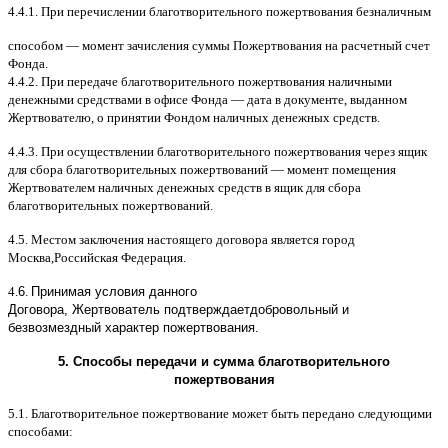
4.4.1.
При перечислении благотворительного пожертвования безналичным
способом
—
момент зачисления суммы Пожертвования на расчетный счет
Фонда
.
4.4.2.
При передаче благотворительного пожертвования наличными
денежными средствами в офисе Фонда
—
дата в документе
,
выданном
Жертвователю
,
o
принятии Фондом наличных денежных средств
.
4.4.3.
При осуществлении благотворительного пожертвования через ящик
для сбора благотворительных пожертвований
—
момент помещения
Жертвователем наличных денежных средств в ящик для сбора
благотворительных пожертвований
.
4.5.
Местом заключения настоящего договора является город
Москва
,
Российская Федерация
.
4.
6
.
Принимая условия данного
Договора,
Жертвователь
подтверждает
добровольный и
безвозмездный характер пожертвования
.
5.
Способы передачи и сумма благотворительного
пожертвования
5.1.
Благотворительное пожертвование может быть передано следующими
способами
: