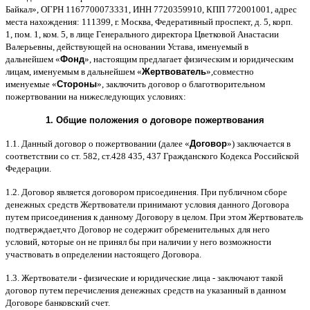
Байкал
»,
ОГРН
1167700073331,
ИНН
7720359910,
КПП
772001001,
адрес
места нахождения
: 111399,
г
.
Москва
,
Федеративный проспект
,
д
. 5,
корп
.
1,
пом
. 1,
ком
. 5,
в лице Генерального директора Цветковой Анастасии
Валерьевны
,
действующей на основании Устава
,
именуемый в
дальнейшем
«
Фонд
»,
настоящим предлагает физическим и юридическим
лицам
,
именуемым в дальнейшем
«
Жертвователь
»,
совместно
именуемые
«
Стороны
»,
заключить договор
o
благотворительном
пожертвовании на нижеследующих условиях
:
1.
Общие положения
o
договоре пожертвования
1.1.
Данный договор о пожертвовании
(
далее
«
Договор
»)
заключается в
соответствии со ст
. 582,
ст
.428 435, 437
Гражданского Кодекса Российской
Федерации
.
1.2.
Договор является договором присоединения
.
При публичном сборе
денежных средств Жертвователи принимают условия данного Договора
путем присоединения к данному Договору в целом
.
При этом Жертвователь
подтверждает
,
что Договор не содержит обременительных для него
условий
,
которые он не принял бы при наличии у него возможности
участвовать в определении настоящего Договора
.
1.3.
Жертвователи
-
физические и юридические лица
-
заключают такой
договор путем перечисления денежных средств на указанный в данном
Договоре банковский счет
.