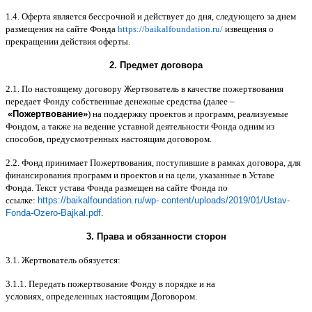
1.4.
Оферта является бессрочной и действует до дня
,
следующего за днем
размещения на сайте Фонда
https://baikalfoundation.ru/
извещения о
прекращении действия оферты
.
2.
Предмет договора
2.1.
По настоящему договору Жертвователь в качестве пожертвования
передает Фонду собственные денежные средства
(
далее
–
«
Пожертвование
»
)
на поддержку проектов и программ
,
реализуемые
Фондом
,
а также на ведение уставной деятельности Фонда одним из
способов
,
предусмотренных настоящим договором
.
2.2.
Фонд принимает Пожертвования
,
поступившие в рамках договора
,
для
финансирования программ и проектов и на цели
,
указанные в Уставе
Фонда
.
Текст устава Фонда размещен на сайте Фонда по
ссылке
:
https://baikalfoundation.ru/wp- content/uploads/2019/01/Ustav-
Fonda-Ozero-Bajkal.pdf
.
3.
Права и обязанности сторон
3.1.
Жертвователь обязуется
:
3.1.1.
Передать пожертвование Фонду в порядке и на
условиях
,
определенных настоящим Договором
.