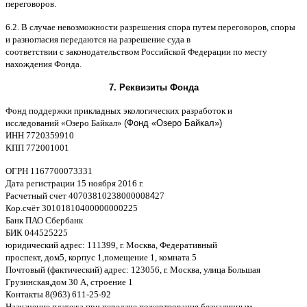
переговоров
.
6.2. B
случае невозможности разрешения спора путем переговоров
,
споры
и разногласия передаются на разрешение суда в
соответствии
c
законодательством Российской Федерации по месту
нахождения Фонда
.
7.
Реквизиты Фонда
Фонд поддержки прикладных экологических разработок и
исследований
«
Озеро Байкал
»
(Фонд «Озеро Байкал»)
ИНН
7720359910
K
ПП
772001001
ОГРН
1167700073331
Дата регистрации
15
ноября
2016
г
.
Расчетный счет
40703810238000008
4
27
Кор
.
счёт
30101810400000000225
Банк ПАО Сбербанк
БИК
044525225
юридический адрес
: 111399,
г
.
Москва
,
Федеративный
проспект
,
дом
5,
корпус
1,
помещение
1,
комната
5
Почтовый
(
фактический
)
адрес
: 123056,
г
.
Москва
,
улица Большая
Грузинская
,
дом
30
А
,
строение
1
Контакты
8(963) 611-25-92
Назначение платежа при передаче пожертвования безналичным