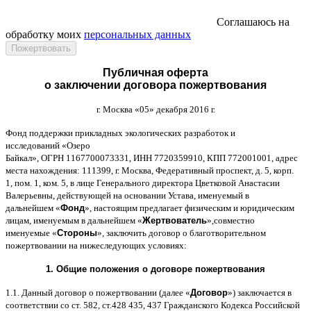
Соглашаюсь на
обработку моих
персональных данных
Публичная оферта
о заключении договора пожертвования
г
.
Москва
«05»
декабря
2016
г
.
Фонд поддержки прикладных экологических разработок и
исследований
«
Озеро
Байкал
»,
ОГРН
1167700073331,
ИНН
7720359910,
КПП
772001001,
адрес
места нахождения
: 111399,
г
.
Москва
,
Федеративный проспект
,
д
. 5,
корп
.
1,
пом
. 1,
ком
. 5,
в лице Генерального директора Цветковой Анастасии
Валерьевны
,
действующей на основании Устава
,
именуемый в
дальнейшем
«
Фонд
»,
настоящим предлагает физическим и юридическим
лицам
,
именуемым в дальнейшем
«
Жертвователь
»,
совместно
именуемые
«
Стороны
»,
заключить договор
o
благотворительном
пожертвовании на нижеследующих условиях
:
1.
Общие положения
o
договоре пожертвования
1.1.
Данный договор о пожертвовании
(
далее
«
Договор
»)
заключается в
соответствии со ст
. 582,
ст
.428 435, 437
Гражданского Кодекса Российской