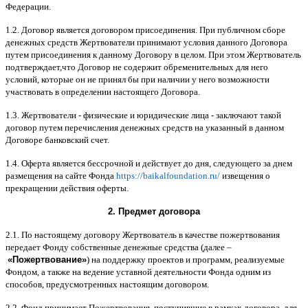
Федерации
.
1.2.
Договор является договором присоединения
.
При публичном сборе
денежных средств Жертвователи принимают условия данного Договора
путем присоединения к данному Договору в целом
.
При этом Жертвователь
подтверждает
,
что Договор не содержит обременительных для него
условий
,
которые он не принял бы при наличии у него возможности
участвовать в определении настоящего Договора
.
1.3.
Жертвователи
-
физические и юридические лица
-
заключают такой
договор путем перечисления денежных средств на указанный в данном
Договоре банковский счет
.
1.4.
Оферта является бессрочной и действует до дня
,
следующего за днем
размещения на сайте Фонда
https://baikalfoundation.ru/
извещения о
прекращении действия оферты
.
2.
Предмет договора
2.1.
По настоящему договору Жертвователь в качестве пожертвования
передает Фонду собственные денежные средства
(
далее
–
«
Пожертвование
»
)
на поддержку проектов и программ
,
реализуемые
Фондом
,
а также на ведение уставной деятельности Фонда одним из
способов
,
предусмотренных настоящим договором
.
2.2.
Фонд принимает Пожертвования
,
поступившие в рамках договора
,
для