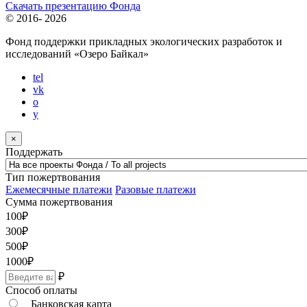
Скачать презентацию Фонда
© 2016-
2026
Фонд поддержки прикладных экологических разработок и
исследований
«Озеро Байкал»
tel
vk
o
y
×
Поддержать
Тип пожертвования
Ежемесячные платежи
Разовые платежи
Сумма пожертвования
100
₽
300
₽
500
₽
1000
₽
₽
Способ оплаты
Банковская карта