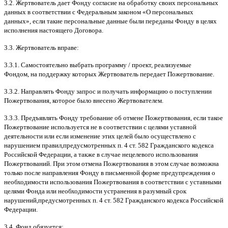
3.2.
Жертвователь дает Фонду согласие на обработку своих персональных
данных в соответствии с Федеральным законом
«
О персональных
данных
»,
если такие персональные данные были переданы Фонду в целях
исполнения настоящего Договора
.
3.3.
Жертвователь вправе
:
3.3.1.
Самостоятельно выбрать программу
/
проект
,
реализуемые
Фондом
,
на поддержку которых Жертвователь передает Пожертвование
.
3.3.2.
Направлять Фонду запрос и получать информацию о поступлении
Пожертвования
,
которое было внесено Жертвователем
.
3.3.3.
Предъявлять Фонду требование об отмене Пожертвования
,
если такое
Пожертвование используется не в соответствии с целями уставной
деятельности или если изменение этих целей было осуществлено с
нарушением правил
,
предусмотренных п
. 4
ст
. 582
Гражданского кодекса
Российской Федерации
,
а также в случае нецелевого использования
Пожертвований
.
При этом отмена Пожертвования в этом случае возможна
только после направления Фонду в письменной форме предупреждения о
необходимости использования Пожертвования в соответствии с уставными
целями Фонда или необходимости устранения в разумный срок
нарушений
,
предусмотренных п
. 4
ст
. 582
Гражданского кодекса Российской
Федерации
.
3.4.
Фонд обязуется
: