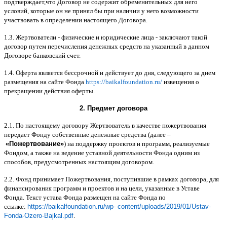
подтверждает
,
что Договор не содержит обременительных для него
условий
,
которые он не принял бы при наличии у него возможности
участвовать в определении настоящего Договора
.
1.3.
Жертвователи
-
физические и юридические лица
-
заключают такой
договор путем перечисления денежных средств на указанный в данном
Договоре банковский счет
.
1.4.
Оферта является бессрочной и действует до дня
,
следующего за днем
размещения на сайте Фонда
https://baikalfoundation.ru/
извещения о
прекращении действия оферты
.
2.
Предмет договора
2.1.
По настоящему договору Жертвователь в качестве пожертвования
передает Фонду собственные денежные средства
(
далее
–
«
Пожертвование
»
)
на поддержку проектов и программ
,
реализуемые
Фондом
,
а также на ведение уставной деятельности Фонда одним из
способов
,
предусмотренных настоящим договором
.
2.2.
Фонд принимает Пожертвования
,
поступившие в рамках договора
,
для
финансирования программ и проектов и на цели
,
указанные в Уставе
Фонда
.
Текст устава Фонда размещен на сайте Фонда по
ссылке
:
https://baikalfoundation.ru/wp- content/uploads/2019/01/Ustav-
Fonda-Ozero-Bajkal.pdf
.