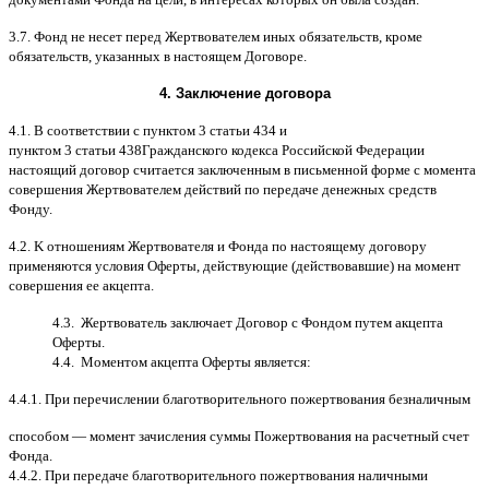
3.7.
Фонд не несет перед Жертвователем иных обязательств
,
кроме
обязательств
,
указанных в настоящем Договоре
.
4.
Заключение договора
4.1. B
соответствии с пунктом
3
статьи
434
и
пунктом
3
статьи
438
Гражданского кодекса Российской Федерации
настоящий договор считается заключенным в письменной форме
c
момента
совершения Жертвователем действий по передаче денежных средств
Фонду
.
4.2. K
отношениям Жертвователя и Фонда по настоящему договору
применяются условия Оферты
,
действующие
(
действовавшие
)
на момент
совершения ее акцепта
.
4.3.
Жертвователь заключает Договор
c
Фондом путем акцепта
Оферты
.
4.4.
Моментом акцепта Оферты является
:
4.4.1.
При перечислении благотворительного пожертвования безналичным
способом
—
момент зачисления суммы Пожертвования на расчетный счет
Фонда
.
4.4.2.
При передаче благотворительного пожертвования наличными