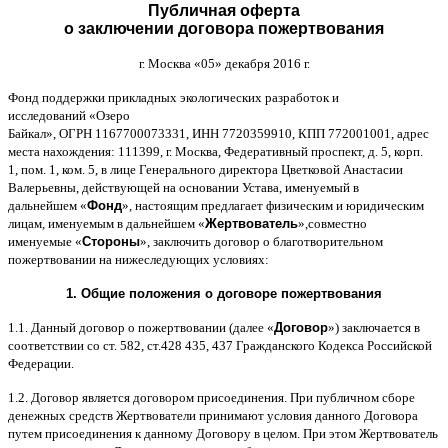
Публичная оферта
о заключении договора пожертвования
г
.
Москва
«05»
декабря
2016
г
.
Фонд поддержки прикладных экологических разработок и
исследований
«
Озеро
Байкал
»,
ОГРН
1167700073331,
ИНН
7720359910,
КПП
772001001,
адрес
места нахождения
: 111399,
г
.
Москва
,
Федеративный проспект
,
д
. 5,
корп
.
1,
пом
. 1,
ком
. 5,
в лице Генерального директора Цветковой Анастасии
Валерьевны
,
действующей на основании Устава
,
именуемый в
дальнейшем
«
Фонд
»,
настоящим предлагает физическим и юридическим
лицам
,
именуемым в дальнейшем
«
Жертвователь
»,
совместно
именуемые
«
Стороны
»,
заключить договор
o
благотворительном
пожертвовании на нижеследующих условиях
:
1.
Общие положения
o
договоре пожертвования
1.1.
Данный договор о пожертвовании
(
далее
«
Договор
»)
заключается в
соответствии со ст
. 582,
ст
.428 435, 437
Гражданского Кодекса Российской
Федерации
.
1.2.
Договор является договором присоединения
.
При публичном сборе
денежных средств Жертвователи принимают условия данного Договора
путем присоединения к данному Договору в целом
.
При этом Жертвователь