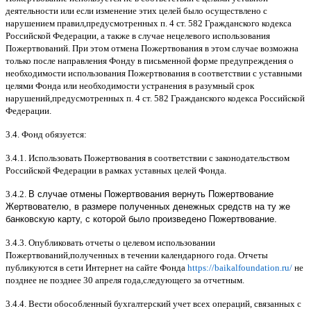
деятельности или если изменение этих целей было осуществлено с
нарушением правил
,
предусмотренных п
. 4
ст
. 582
Гражданского кодекса
Российской Федерации
,
а также в случае нецелевого использования
Пожертвований
.
При этом отмена Пожертвования в этом случае возможна
только после направления Фонду в письменной форме предупреждения о
необходимости использования Пожертвования в соответствии с уставными
целями Фонда или необходимости устранения в разумный срок
нарушений
,
предусмотренных п
. 4
ст
. 582
Гражданского кодекса Российской
Федерации
.
3.4.
Фонд обязуется
:
3.4.1.
Использовать Пожертвования в соответствии с законодательством
Российской Федерации в рамках уставных целей Фонда
.
3.4.2.
В случае отмены Пожертвования вернуть Пожертвование
Жертвователю, в размере полученных денежных средств на ту же
банковскую карту, с которой было произведено Пожертвование.
3.4.3.
Опубликовать отчеты о целевом использовании
Пожертвований
,
полученных в течении календарного года
.
Отчеты
публикуются в сети Интернет на сайте Фонда
https://baikalfoundation.ru/
не
позднее не позднее
30
апреля года
,
следующего за отчетным
.
3.4.4.
Вести обособленный бухгалтерский учет всех операций
,
связанных с