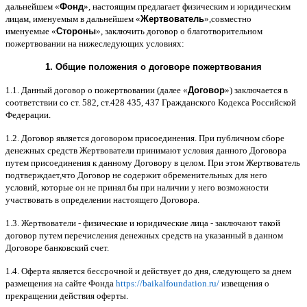
дальнейшем
«
Фонд
»,
настоящим предлагает физическим и юридическим
лицам
,
именуемым в дальнейшем
«
Жертвователь
»,
совместно
именуемые
«
Стороны
»,
заключить договор
o
благотворительном
пожертвовании на нижеследующих условиях
:
1.
Общие положения
o
договоре пожертвования
1.1.
Данный договор о пожертвовании
(
далее
«
Договор
»)
заключается в
соответствии со ст
. 582,
ст
.428 435, 437
Гражданского Кодекса Российской
Федерации
.
1.2.
Договор является договором присоединения
.
При публичном сборе
денежных средств Жертвователи принимают условия данного Договора
путем присоединения к данному Договору в целом
.
При этом Жертвователь
подтверждает
,
что Договор не содержит обременительных для него
условий
,
которые он не принял бы при наличии у него возможности
участвовать в определении настоящего Договора
.
1.3.
Жертвователи
-
физические и юридические лица
-
заключают такой
договор путем перечисления денежных средств на указанный в данном
Договоре банковский счет
.
1.4.
Оферта является бессрочной и действует до дня
,
следующего за днем
размещения на сайте Фонда
https://baikalfoundation.ru/
извещения о
прекращении действия оферты
.