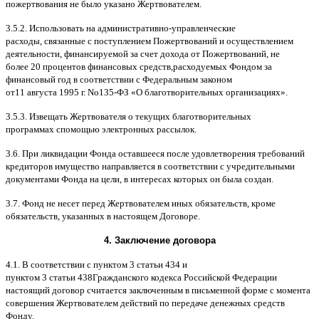
пожертвования не было указано Жертвователем
.
3.5.2.
Использовать на административно
-
управленческие
расходы
,
связанные с поступлением Пожертвований и осуществлением
деятельности
,
финансируемой за счет дохода от Пожертвований
,
не
более
20
процентов финансовых средств
,
расходуемых Фондом за
финансовый год в соответствии с Федеральным законом
от
11
августа
1995
г
.
No
135-
ФЗ
«
О благотворительных организациях
».
3.5.3.
Извещать Жертвователя
o
текущих благотворительных
программах
c
помощью электронных рассылок
.
3.6.
При ликвидации Фонда оставшееся после удовлетворения требований
кредиторов имущество направляется в соответствии с учредительными
документами Фонда на цели
,
в интересах которых он была создан
.
3.7.
Фонд не несет перед Жертвователем иных обязательств
,
кроме
обязательств
,
указанных в настоящем Договоре
.
4.
Заключение договора
4.1. B
соответствии с пунктом
3
статьи
434
и
пунктом
3
статьи
438
Гражданского кодекса Российской Федерации
настоящий договор считается заключенным в письменной форме
c
момента
совершения Жертвователем действий по передаче денежных средств
Фонду
.