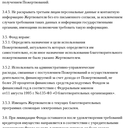
получением Пожертвований
.
3.4.5.
Не раскрывать третьим лицам персональные данные и контактную
информацию Жертвователя без его письменного согласия
,
за исключением
случаев требования таких данных и информации государственными
органами
,
имеющими полномочия требовать такую информацию
.
3.5.
Фонд вправе
:
3.5.1.
Определять назначение и цели использования
Пожертвований
,
актуальность которых определяется им
самостоятельно
,
если иное назначение использования благотворительного
пожертвования не было указано Жертвователем
.
3.5.2.
Использовать на административно
-
управленческие
расходы
,
связанные с поступлением Пожертвований и осуществлением
деятельности
,
финансируемой за счет дохода от Пожертвований
,
не
более
20
процентов финансовых средств
,
расходуемых Фондом за
финансовый год в соответствии с Федеральным законом
от
11
августа
1995
г
.
No
135-
ФЗ
«
О благотворительных организациях
».
3.5.3.
Извещать Жертвователя
o
текущих благотворительных
программах
c
помощью электронных рассылок
.
3.6.
При ликвидации Фонда оставшееся после удовлетворения требований
кредиторов имущество направляется в соответствии с учредительными
документами Фонда на цели
,
в интересах которых он была создан
.