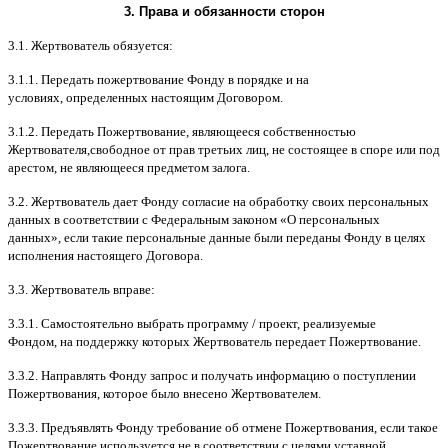
3.
Права и обязанности сторон
3.1.
Жертвователь обязуется
:
3.1.1.
Передать пожертвование Фонду в порядке и на
условиях
,
определенных настоящим Договором
.
3.1.2.
Передать Пожертвование
,
являющееся собственностью
Жертвователя
,
свободное от прав третьих лиц
,
не состоящее в споре или под
арестом
,
не являющееся предметом залога
.
3.2.
Жертвователь дает Фонду согласие на обработку своих персональных
данных в соответствии с Федеральным законом
«
О персональных
данных
»,
если такие персональные данные были переданы Фонду в целях
исполнения настоящего Договора
.
3.3.
Жертвователь вправе
:
3.3.1.
Самостоятельно выбрать программу
/
проект
,
реализуемые
Фондом
,
на поддержку которых Жертвователь передает Пожертвование
.
3.3.2.
Направлять Фонду запрос и получать информацию о поступлении
Пожертвования
,
которое было внесено Жертвователем
.
3.3.3.
Предъявлять Фонду требование об отмене Пожертвования
,
если такое
Пожертвование используется не в соответствии с целями уставной