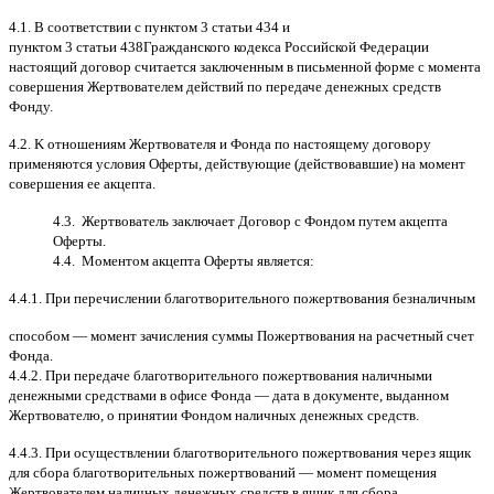
4.1. B
соответствии с пунктом
3
статьи
434
и
пунктом
3
статьи
438
Гражданского кодекса Российской Федерации
настоящий договор считается заключенным в письменной форме
c
момента
совершения Жертвователем действий по передаче денежных средств
Фонду
.
4.2. K
отношениям Жертвователя и Фонда по настоящему договору
применяются условия Оферты
,
действующие
(
действовавшие
)
на момент
совершения ее акцепта
.
4.3.
Жертвователь заключает Договор
c
Фондом путем акцепта
Оферты
.
4.4.
Моментом акцепта Оферты является
:
4.4.1.
При перечислении благотворительного пожертвования безналичным
способом
—
момент зачисления суммы Пожертвования на расчетный счет
Фонда
.
4.4.2.
При передаче благотворительного пожертвования наличными
денежными средствами в офисе Фонда
—
дата в документе
,
выданном
Жертвователю
,
o
принятии Фондом наличных денежных средств
.
4.4.3.
При осуществлении благотворительного пожертвования через ящик
для сбора благотворительных пожертвований
—
момент помещения
Жертвователем наличных денежных средств в ящик для сбора