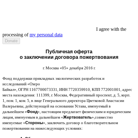
I agree with the
processing of
my personal data
Публичная оферта
о заключении договора пожертвования
г
.
Москва
«05»
декабря
2016
г
.
Фонд поддержки прикладных экологических разработок и
исследований
«
Озеро
Байкал
»,
ОГРН
1167700073331,
ИНН
7720359910,
КПП
772001001,
адрес
места нахождения
: 111399,
г
.
Москва
,
Федеративный проспект
,
д
. 5,
корп
.
1,
пом
. 1,
ком
. 5,
в лице Генерального директора Цветковой Анастасии
Валерьевны
,
действующей на основании Устава
,
именуемый в
дальнейшем
«
Фонд
»,
настоящим предлагает физическим и юридическим
лицам
,
именуемым в дальнейшем
«
Жертвователь
»,
совместно
именуемые
«
Стороны
»,
заключить договор
o
благотворительном
пожертвовании на нижеследующих условиях
: