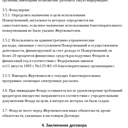
органами
,
имеющими полномочия требовать такую информацию
.
3.5.
Фонд вправе
:
3.5.1.
Определять назначение и цели использования
Пожертвований
,
актуальность которых определяется им
самостоятельно
,
если иное назначение использования благотворительного
пожертвования не было указано Жертвователем
.
3.5.2.
Использовать на административно
-
управленческие
расходы
,
связанные с поступлением Пожертвований и осуществлением
деятельности
,
финансируемой за счет дохода от Пожертвований
,
не
более
20
процентов финансовых средств
,
расходуемых Фондом за
финансовый год в соответствии с Федеральным законом
от
11
августа
1995
г
.
No
135-
ФЗ
«
О благотворительных организациях
».
3.5.3.
Извещать Жертвователя
o
текущих благотворительных
программах
c
помощью электронных рассылок
.
3.6.
При ликвидации Фонда оставшееся после удовлетворения требований
кредиторов имущество направляется в соответствии с учредительными
документами Фонда на цели
,
в интересах которых он была создан
.
3.7.
Фонд не несет перед Жертвователем иных обязательств
,
кроме
обязательств
,
указанных в настоящем Договоре
.
4.
Заключение договора