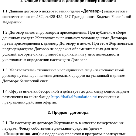
1.
Общие положения
o
договоре пожертвования
1.1.
Данный договор о пожертвовании
(
далее
«
Договор
»)
заключается в
соответствии со ст
. 582,
ст
.428 435, 437
Гражданского Кодекса Российской
Федерации
.
1.2.
Договор является договором присоединения
.
При публичном сборе
денежных средств Жертвователи принимают условия данного Договора
путем присоединения к данному Договору в целом
.
При этом Жертвователь
подтверждает
,
что Договор не содержит обременительных для него
условий
,
которые он не принял бы при наличии у него возможности
участвовать в определении настоящего Договора
.
1.3.
Жертвователи
-
физические и юридические лица
-
заключают такой
договор путем перечисления денежных средств на указанный в данном
Договоре банковский счет
.
1.4.
Оферта является бессрочной и действует до дня
,
следующего за днем
размещения на сайте Фонда
https://baikalfoundation.ru/
извещения о
прекращении действия оферты
.
2.
Предмет договора
2.1.
По настоящему договору Жертвователь в качестве пожертвования
передает Фонду собственные денежные средства
(
далее
–
«
Пожертвование
»
)
на поддержку проектов и программ
,
реализуемые