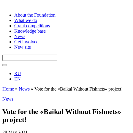
About the Foundation
What we do
Grant competitions
Knowledge base
News
Get involved
New site
RU
EN
Home
»
News
»
Vote for the «Baikal Without Fishnets» project!
News
Vote for the «Baikal Without Fishnets»
project!
28 May 2021