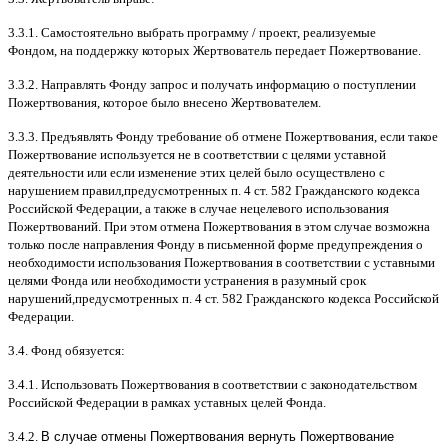
3.3.1.
Самостоятельно выбрать программу
/
проект
,
реализуемые
Фондом
,
на поддержку которых Жертвователь передает Пожертвование
.
3.3.2.
Направлять Фонду запрос и получать информацию о поступлении
Пожертвования
,
которое было внесено Жертвователем
.
3.3.3.
Предъявлять Фонду требование об отмене Пожертвования
,
если такое
Пожертвование используется не в соответствии с целями уставной
деятельности или если изменение этих целей было осуществлено с
нарушением правил
,
предусмотренных п
. 4
ст
. 582
Гражданского кодекса
Российской Федерации
,
а также в случае нецелевого использования
Пожертвований
.
При этом отмена Пожертвования в этом случае возможна
только после направления Фонду в письменной форме предупреждения о
необходимости использования Пожертвования в соответствии с уставными
целями Фонда или необходимости устранения в разумный срок
нарушений
,
предусмотренных п
. 4
ст
. 582
Гражданского кодекса Российской
Федерации
.
3.4.
Фонд обязуется
:
3.4.1.
Использовать Пожертвования в соответствии с законодательством
Российской Федерации в рамках уставных целей Фонда
.
3.4.2.
В случае отмены Пожертвования вернуть Пожертвование