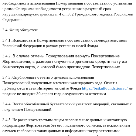
необходимости использования Пожертвования в соответствии с уставными
целями Фонда или необходимости устранения в разумный срок
нарушений
,
предусмотренных п
. 4
ст
. 582
Гражданского кодекса Российской
Федерации
.
3.4.
Фонд обязуется
:
3.4.1.
Использовать Пожертвования в соответствии с законодательством
Российской Федерации в рамках уставных целей Фонда
.
3.4.2.
В случае отмены Пожертвования вернуть Пожертвование
Жертвователю, в размере полученных денежных средств на ту же
банковскую карту, с которой было произведено Пожертвование.
3.4.3.
Опубликовать отчеты о целевом использовании
Пожертвований
,
полученных в течении календарного года
.
Отчеты
публикуются в сети Интернет на сайте Фонда
https://baikalfoundation.ru/
не
позднее не позднее
30
апреля года
,
следующего за отчетным
.
3.4.4.
Вести обособленный бухгалтерский учет всех операций
,
связанных с
получением Пожертвований
.
3.4.5.
Не раскрывать третьим лицам персональные данные и контактную
информацию Жертвователя без его письменного согласия
,
за исключением
случаев требования таких данных и информации государственными