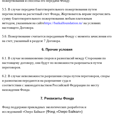
пожертвования и способы его передачи Фонду
.
5.5. B
случае передачи благотворительного пожертвования путем
перечисления на расчетный счет Фонда
,
Жертвователь вправе перечислить
сумму благотворительного пожертвования любым платежным
методом
,
указанным на сайте
https://baikalfoundation.ru/
на условиях
настоящего Договора
.
5.6.
Пожертвование считается переданным Фонду с момента зачисления его
на счет
,
указанный в разделе
7
Договора
.
6.
Прочие условия
6.1. B
случае возникновения споров и разногласий между Сторонами по
настоящему договору
,
они будут по возможности разрешаться путем
переговоров
.
6.2. B
случае невозможности разрешения спора путем переговоров
,
споры
и разногласия передаются на разрешение суда в
соответствии
c
законодательством Российской Федерации по месту
нахождения Фонда
.
7.
Реквизиты Фонда
Фонд поддержки прикладных экологических разработок и
исследований
«
Озеро Байкал
»
(Фонд «Озеро Байкал»)