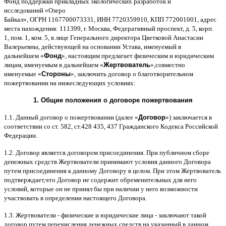
Фонд поддержки прикладных экологических разработок и
исследований
«
Озеро
Байкал
»,
ОГРН
1167700073331,
ИНН
7720359910,
КПП
772001001,
адрес
места нахождения
: 111399,
г
.
Москва
,
Федеративный проспект
,
д
. 5,
корп
.
1,
пом
. 1,
ком
. 5,
в лице Генерального директора Цветковой Анастасии
Валерьевны
,
действующей на основании Устава
,
именуемый в
дальнейшем
«
Фонд
»,
настоящим предлагает физическим и юридическим
лицам
,
именуемым в дальнейшем
«
Жертвователь
»,
совместно
именуемые
«
Стороны
»,
заключить договор
o
благотворительном
пожертвовании на нижеследующих условиях
:
1.
Общие положения
o
договоре пожертвования
1.1.
Данный договор о пожертвовании
(
далее
«
Договор
»)
заключается в
соответствии со ст
. 582,
ст
.428 435, 437
Гражданского Кодекса Российской
Федерации
.
1.2.
Договор является договором присоединения
.
При публичном сборе
денежных средств Жертвователи принимают условия данного Договора
путем присоединения к данному Договору в целом
.
При этом Жертвователь
подтверждает
,
что Договор не содержит обременительных для него
условий
,
которые он не принял бы при наличии у него возможности
участвовать в определении настоящего Договора
.
1.3.
Жертвователи
-
физические и юридические лица
-
заключают такой
договор путем перечисления денежных средств на указанный в данном