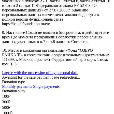
указанных в пунктах 2 - 11 части 1 статьи 6, части 2 статьи 10
и части 2 статьи 11 Федерального закона №152-ФЗ «О
персональных данных» от 27.07.2006 г. Удаление
персональных данных влечет невозможность доступа к
полной версии функционала сайта
https://baikalfoundation.ru/en/.
9. Настоящее Согласие является бессрочным, и действует все
время до момента прекращения обработки персональных
данных, указанных в п.7 и п.8 данного Согласия.
10. Место нахождения организации «Фонд "ОЗЕРО
БАЙКАЛ"» в соответствии с учредительными документами:
111399, г. Москва, проспект Федеративный, д. 5 корп. 1 пом,
ком, 1, 5.
I agree with the processing of my personal data
Awaiting for the safe payment page redirection...
Donation type
Monthly payments
Single payments
Donation sum
100
₽
300
₽
500
₽
1000
₽