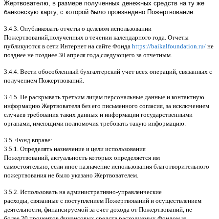
Жертвователю, в размере полученных денежных средств на ту же
банковскую карту, с которой было произведено Пожертвование.
3.4.3.
Опубликовать отчеты о целевом использовании
Пожертвований
,
полученных в течении календарного года
.
Отчеты
публикуются в сети Интернет на сайте Фонда
https://baikalfoundation.ru/
не
позднее не позднее
30
апреля года
,
следующего за отчетным
.
3.4.4.
Вести обособленный бухгалтерский учет всех операций
,
связанных с
получением Пожертвований
.
3.4.5.
Не раскрывать третьим лицам персональные данные и контактную
информацию Жертвователя без его письменного согласия
,
за исключением
случаев требования таких данных и информации государственными
органами
,
имеющими полномочия требовать такую информацию
.
3.5.
Фонд вправе
:
3.5.1.
Определять назначение и цели использования
Пожертвований
,
актуальность которых определяется им
самостоятельно
,
если иное назначение использования благотворительного
пожертвования не было указано Жертвователем
.
3.5.2.
Использовать на административно
-
управленческие
расходы
,
связанные с поступлением Пожертвований и осуществлением
деятельности
,
финансируемой за счет дохода от Пожертвований
,
не
более
20
процентов финансовых средств
,
расходуемых Фондом за