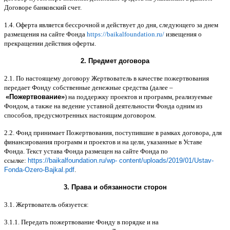
Договоре банковский счет
.
1.4.
Оферта является бессрочной и действует до дня
,
следующего за днем
размещения на сайте Фонда
https://baikalfoundation.ru/
извещения о
прекращении действия оферты
.
2.
Предмет договора
2.1.
По настоящему договору Жертвователь в качестве пожертвования
передает Фонду собственные денежные средства
(
далее
–
«
Пожертвование
»
)
на поддержку проектов и программ
,
реализуемые
Фондом
,
а также на ведение уставной деятельности Фонда одним из
способов
,
предусмотренных настоящим договором
.
2.2.
Фонд принимает Пожертвования
,
поступившие в рамках договора
,
для
финансирования программ и проектов и на цели
,
указанные в Уставе
Фонда
.
Текст устава Фонда размещен на сайте Фонда по
ссылке
:
https://baikalfoundation.ru/wp- content/uploads/2019/01/Ustav-
Fonda-Ozero-Bajkal.pdf
.
3.
Права и обязанности сторон
3.1.
Жертвователь обязуется
:
3.1.1.
Передать пожертвование Фонду в порядке и на