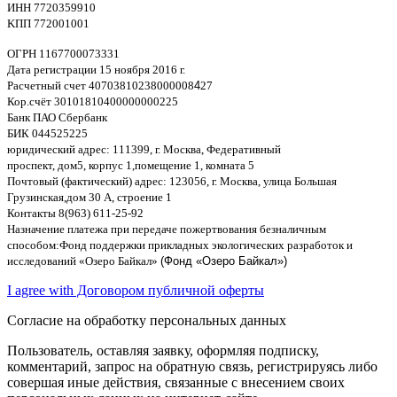
ИНН
7720359910
K
ПП
772001001
ОГРН
1167700073331
Дата регистрации
15
ноября
2016
г
.
Расчетный счет
40703810238000008
4
27
Кор
.
счёт
30101810400000000225
Банк ПАО Сбербанк
БИК
044525225
юридический адрес
: 111399,
г
.
Москва
,
Федеративный
проспект
,
дом
5,
корпус
1,
помещение
1,
комната
5
Почтовый
(
фактический
)
адрес
: 123056,
г
.
Москва
,
улица Большая
Грузинская
,
дом
30
А
,
строение
1
Контакты
8(963) 611-25-92
Назначение платежа при передаче пожертвования безналичным
способом
:
Фонд поддержки прикладных экологических разработок и
исследований
«
Озеро Байкал
»
(Фонд «Озеро Байкал»)
I agree with Договором публичной оферты
Согласие на обработку персональных данных
Пользователь, оставляя заявку, оформляя подписку,
комментарий, запрос на обратную связь, регистрируясь либо
совершая иные действия, связанные с внесением своих