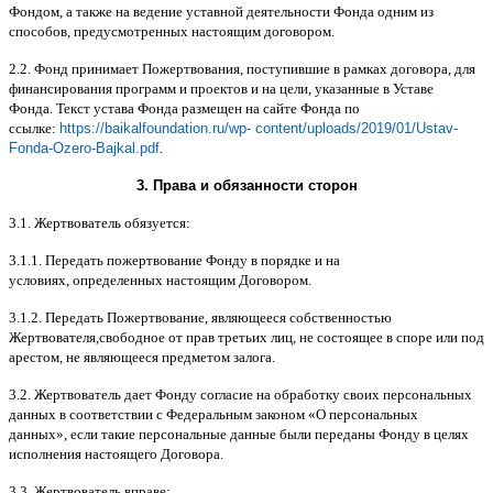
Фондом
,
а также на ведение уставной деятельности Фонда одним из
способов
,
предусмотренных настоящим договором
.
2.2.
Фонд принимает Пожертвования
,
поступившие в рамках договора
,
для
финансирования программ и проектов и на цели
,
указанные в Уставе
Фонда
.
Текст устава Фонда размещен на сайте Фонда по
ссылке
:
https://baikalfoundation.ru/wp- content/uploads/2019/01/Ustav-
Fonda-Ozero-Bajkal.pdf
.
3.
Права и обязанности сторон
3.1.
Жертвователь обязуется
:
3.1.1.
Передать пожертвование Фонду в порядке и на
условиях
,
определенных настоящим Договором
.
3.1.2.
Передать Пожертвование
,
являющееся собственностью
Жертвователя
,
свободное от прав третьих лиц
,
не состоящее в споре или под
арестом
,
не являющееся предметом залога
.
3.2.
Жертвователь дает Фонду согласие на обработку своих персональных
данных в соответствии с Федеральным законом
«
О персональных
данных
»,
если такие персональные данные были переданы Фонду в целях
исполнения настоящего Договора
.
3.3.
Жертвователь вправе
: