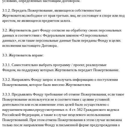
условиях
,
определенных настоящим Договором
.
3.1.2.
Передать Пожертвование
,
являющееся собственностью
Жертвователя
,
свободное от прав третьих лиц
,
не состоящее в споре или под
арестом
,
не являющееся предметом залога
.
3.2.
Жертвователь дает Фонду согласие на обработку своих персональных
данных в соответствии с Федеральным законом
«
О персональных
данных
»,
если такие персональные данные были переданы Фонду в целях
исполнения настоящего Договора
.
3.3.
Жертвователь вправе
:
3.3.1.
Самостоятельно выбрать программу
/
проект
,
реализуемые
Фондом
,
на поддержку которых Жертвователь передает Пожертвование
.
3.3.2.
Направлять Фонду запрос и получать информацию о поступлении
Пожертвования
,
которое было внесено Жертвователем
.
3.3.3.
Предъявлять Фонду требование об отмене Пожертвования
,
если такое
Пожертвование используется не в соответствии с целями уставной
деятельности или если изменение этих целей было осуществлено с
нарушением правил
,
предусмотренных п
. 4
ст
. 582
Гражданского кодекса
Российской Федерации
,
а также в случае нецелевого использования
Пожертвований
.
При этом отмена Пожертвования в этом случае возможна
только после направления Фонду в письменной форме предупреждения о