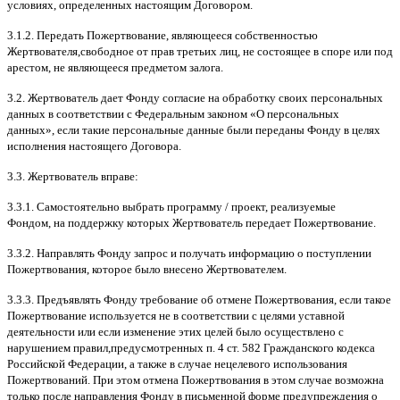
условиях
,
определенных настоящим Договором
.
3.1.2.
Передать Пожертвование
,
являющееся собственностью
Жертвователя
,
свободное от прав третьих лиц
,
не состоящее в споре или под
арестом
,
не являющееся предметом залога
.
3.2.
Жертвователь дает Фонду согласие на обработку своих персональных
данных в соответствии с Федеральным законом
«
О персональных
данных
»,
если такие персональные данные были переданы Фонду в целях
исполнения настоящего Договора
.
3.3.
Жертвователь вправе
:
3.3.1.
Самостоятельно выбрать программу
/
проект
,
реализуемые
Фондом
,
на поддержку которых Жертвователь передает Пожертвование
.
3.3.2.
Направлять Фонду запрос и получать информацию о поступлении
Пожертвования
,
которое было внесено Жертвователем
.
3.3.3.
Предъявлять Фонду требование об отмене Пожертвования
,
если такое
Пожертвование используется не в соответствии с целями уставной
деятельности или если изменение этих целей было осуществлено с
нарушением правил
,
предусмотренных п
. 4
ст
. 582
Гражданского кодекса
Российской Федерации
,
а также в случае нецелевого использования
Пожертвований
.
При этом отмена Пожертвования в этом случае возможна
только после направления Фонду в письменной форме предупреждения о