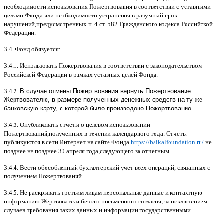
необходимости использования Пожертвования в соответствии с уставными
целями Фонда или необходимости устранения в разумный срок
нарушений
,
предусмотренных п
. 4
ст
. 582
Гражданского кодекса Российской
Федерации
.
3.4.
Фонд обязуется
:
3.4.1.
Использовать Пожертвования в соответствии с законодательством
Российской Федерации в рамках уставных целей Фонда
.
3.4.2.
В случае отмены Пожертвования вернуть Пожертвование
Жертвователю, в размере полученных денежных средств на ту же
банковскую карту, с которой было произведено Пожертвование.
3.4.3.
Опубликовать отчеты о целевом использовании
Пожертвований
,
полученных в течении календарного года
.
Отчеты
публикуются в сети Интернет на сайте Фонда
https://baikalfoundation.ru/
не
позднее не позднее
30
апреля года
,
следующего за отчетным
.
3.4.4.
Вести обособленный бухгалтерский учет всех операций
,
связанных с
получением Пожертвований
.
3.4.5.
Не раскрывать третьим лицам персональные данные и контактную
информацию Жертвователя без его письменного согласия
,
за исключением
случаев требования таких данных и информации государственными