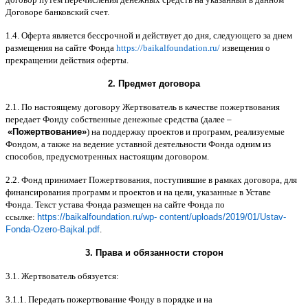
Договоре банковский счет
.
1.4.
Оферта является бессрочной и действует до дня
,
следующего за днем
размещения на сайте Фонда
https://baikalfoundation.ru/
извещения о
прекращении действия оферты
.
2.
Предмет договора
2.1.
По настоящему договору Жертвователь в качестве пожертвования
передает Фонду собственные денежные средства
(
далее
–
«
Пожертвование
»
)
на поддержку проектов и программ
,
реализуемые
Фондом
,
а также на ведение уставной деятельности Фонда одним из
способов
,
предусмотренных настоящим договором
.
2.2.
Фонд принимает Пожертвования
,
поступившие в рамках договора
,
для
финансирования программ и проектов и на цели
,
указанные в Уставе
Фонда
.
Текст устава Фонда размещен на сайте Фонда по
ссылке
:
https://baikalfoundation.ru/wp- content/uploads/2019/01/Ustav-
Fonda-Ozero-Bajkal.pdf
.
3.
Права и обязанности сторон
3.1.
Жертвователь обязуется
:
3.1.1.
Передать пожертвование Фонду в порядке и на