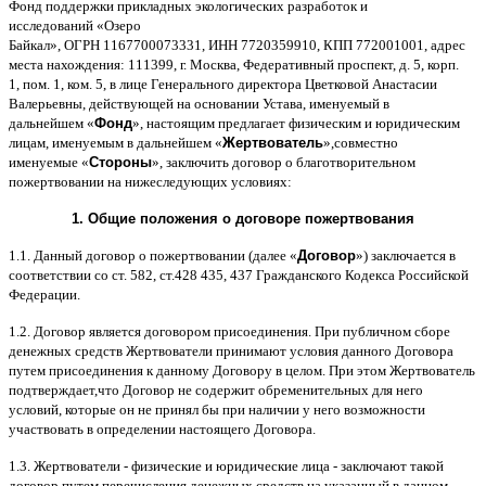
Фонд поддержки прикладных экологических разработок и
исследований
«
Озеро
Байкал
»,
ОГРН
1167700073331,
ИНН
7720359910,
КПП
772001001,
адрес
места нахождения
: 111399,
г
.
Москва
,
Федеративный проспект
,
д
. 5,
корп
.
1,
пом
. 1,
ком
. 5,
в лице Генерального директора Цветковой Анастасии
Валерьевны
,
действующей на основании Устава
,
именуемый в
дальнейшем
«
Фонд
»,
настоящим предлагает физическим и юридическим
лицам
,
именуемым в дальнейшем
«
Жертвователь
»,
совместно
именуемые
«
Стороны
»,
заключить договор
o
благотворительном
пожертвовании на нижеследующих условиях
:
1.
Общие положения
o
договоре пожертвования
1.1.
Данный договор о пожертвовании
(
далее
«
Договор
»)
заключается в
соответствии со ст
. 582,
ст
.428 435, 437
Гражданского Кодекса Российской
Федерации
.
1.2.
Договор является договором присоединения
.
При публичном сборе
денежных средств Жертвователи принимают условия данного Договора
путем присоединения к данному Договору в целом
.
При этом Жертвователь
подтверждает
,
что Договор не содержит обременительных для него
условий
,
которые он не принял бы при наличии у него возможности
участвовать в определении настоящего Договора
.
1.3.
Жертвователи
-
физические и юридические лица
-
заключают такой
договор путем перечисления денежных средств на указанный в данном