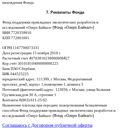
нахождения Фонда
.
7.
Реквизиты Фонда
Фонд поддержки прикладных экологических разработок и
исследований
«
Озеро Байкал
»
(Фонд «Озеро Байкал»)
ИНН
7720359910
K
ПП
772001001
ОГРН
1167700073331
Дата регистрации
15
ноября
2016
г
.
Расчетный счет
40703810238000008
4
27
Кор
.
счёт
30101810400000000225
Банк ПАО Сбербанк
БИК
044525225
юридический адрес
: 111399,
г
.
Москва
,
Федеративный
проспект
,
дом
5,
корпус
1,
помещение
1,
комната
5
Почтовый
(
фактический
)
адрес
: 123056,
г
.
Москва
,
улица Большая
Грузинская
,
дом
30
А
,
строение
1
Контакты
8(963) 611-25-92
Назначение платежа при передаче пожертвования безналичным
способом
:
Фонд поддержки прикладных экологических разработок и
исследований
«
Озеро Байкал
»
(Фонд «Озеро Байкал»)
Соглашаюсь с Договором публичной оферты