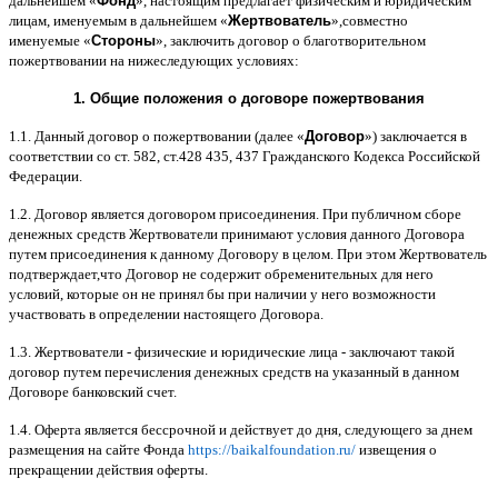
дальнейшем
«
Фонд
»,
настоящим предлагает физическим и юридическим
лицам
,
именуемым в дальнейшем
«
Жертвователь
»,
совместно
именуемые
«
Стороны
»,
заключить договор
o
благотворительном
пожертвовании на нижеследующих условиях
:
1.
Общие положения
o
договоре пожертвования
1.1.
Данный договор о пожертвовании
(
далее
«
Договор
»)
заключается в
соответствии со ст
. 582,
ст
.428 435, 437
Гражданского Кодекса Российской
Федерации
.
1.2.
Договор является договором присоединения
.
При публичном сборе
денежных средств Жертвователи принимают условия данного Договора
путем присоединения к данному Договору в целом
.
При этом Жертвователь
подтверждает
,
что Договор не содержит обременительных для него
условий
,
которые он не принял бы при наличии у него возможности
участвовать в определении настоящего Договора
.
1.3.
Жертвователи
-
физические и юридические лица
-
заключают такой
договор путем перечисления денежных средств на указанный в данном
Договоре банковский счет
.
1.4.
Оферта является бессрочной и действует до дня
,
следующего за днем
размещения на сайте Фонда
https://baikalfoundation.ru/
извещения о
прекращении действия оферты
.