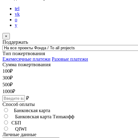
tel
vk
o
y
×
Поддержать
Тип пожертвования
Ежемесячные платежи
Разовые платежи
Сумма пожертвования
100
₽
300
₽
500
₽
1000
₽
₽
Способ оплаты
Банковская карта
Банковская карта Тинькофф
СБП
QIWI
Личные данные