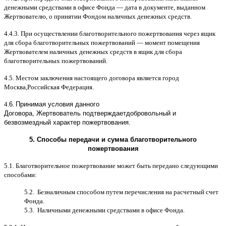
денежными средствами в офисе Фонда
—
дата в документе
,
выданном
Жертвователю
,
o
принятии Фондом наличных денежных средств
.
4.4.3.
При осуществлении благотворительного пожертвования через ящик
для сбора благотворительных пожертвований
—
момент помещения
Жертвователем наличных денежных средств в ящик для сбора
благотворительных пожертвований
.
4.5.
Местом заключения настоящего договора является город
Москва
,
Российская Федерация
.
4.
6
.
Принимая условия данного
Договора,
Жертвователь
подтверждает
добровольный и
безвозмездный характер пожертвования
.
5.
Способы передачи и сумма благотворительного
пожертвования
5.1.
Благотворительное пожертвование может быть передано следующими
способами
:
5.2.
Безналичным способом путем перечисления на расчетный счет
Фонда
.
5.3.
Наличными денежными средствами в офисе Фонда
.