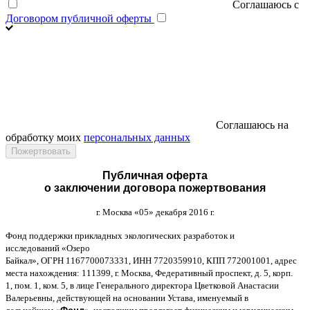
Соглашаюсь с
Договором публичной оферты
Соглашаюсь на
обработку моих
персональных данных
Публичная оферта
о заключении договора пожертвования
г
.
Москва
«05»
декабря
2016
г
.
Фонд поддержки прикладных экологических разработок и
исследований
«
Озеро
Байкал
»,
ОГРН
1167700073331,
ИНН
7720359910,
КПП
772001001,
адрес
места нахождения
: 111399,
г
.
Москва
,
Федеративный проспект
,
д
. 5,
корп
.
1,
пом
. 1,
ком
. 5,
в лице Генерального директора Цветковой Анастасии
Валерьевны
,
действующей на основании Устава
,
именуемый в