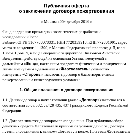
Публичная оферта
о заключении договора пожертвования
г
.
Москва
«05»
декабря
2016
г
.
Фонд поддержки прикладных экологических разработок и
исследований
«
Озеро
Байкал
»,
ОГРН
1167700073331,
ИНН
7720359910,
КПП
772001001,
адрес
места нахождения
: 111399,
г
.
Москва
,
Федеративный проспект
,
д
. 5,
корп
.
1,
пом
. 1,
ком
. 5,
в лице Генерального директора Цветковой Анастасии
Валерьевны
,
действующей на основании Устава
,
именуемый в
дальнейшем
«
Фонд
»,
настоящим предлагает физическим и юридическим
лицам
,
именуемым в дальнейшем
«
Жертвователь
»,
совместно
именуемые
«
Стороны
»,
заключить договор
o
благотворительном
пожертвовании на нижеследующих условиях
:
1.
Общие положения
o
договоре пожертвования
1.1.
Данный договор о пожертвовании
(
далее
«
Договор
»)
заключается в
соответствии со ст
. 582,
ст
.428 435, 437
Гражданского Кодекса Российской
Федерации
.
1.2.
Договор является договором присоединения
.
При публичном сборе
денежных средств Жертвователи принимают условия данного Договора
путем присоединения к данному Договору в целом
.
При этом Жертвователь