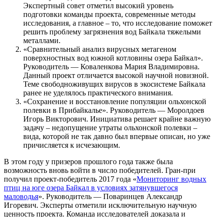
Экспертный совет отметил высокий уровень
подготовки команды проекта, современные методы
исследования, а главное – то, что исследование поможет
решить проблему загрязнения вод Байкала тяжелыми
металлами.
«Сравнительный анализ вирусных метагеном
поверхностных вод южной котловины озера Байкал».
Руководитель — Коваленкова Мария Владимировна.
Данный проект отличается высокой научной новизной.
Теме свободноживущих вирусов в экосистеме Байкала
ранее не уделялось практического внимания.
«Сохранение и восстановление популяции ольхонской
полевки в Прибайкалье». Руководитель — Моролдоев
Игорь Викторович. Инициатива решает крайне важную
задачу – недопущение утраты ольхонской полевки –
вида, которой не так давно был впервые описан, но уже
причисляется к исчезающим.
В этом году у призеров прошлого года также была
возможность вновь войти в число победителей. Гран-при
получил проект-победитель 2017 года «
Мониторинг водных
птиц на юге озера Байкал в условиях затянувшегося
маловодья
». Руководитель — Поваринцев Александр
Игоревич. Эксперты отметили исключительную научную
ценность проекта. Команда исследователей доказала и