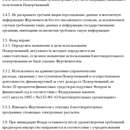
получением Пожертвований
.
3.4.5.
Не раскрывать третьим лицам персональные данные и контактную
информацию Жертвователя без его письменного согласия
,
за исключением
случаев требования таких данных и информации государственными
органами
,
имеющими полномочия требовать такую информацию
.
3.5.
Фонд вправе
:
3.5.1.
Определять назначение и цели использования
Пожертвований
,
актуальность которых определяется им
самостоятельно
,
если иное назначение использования благотворительного
пожертвования не было указано Жертвователем
.
3.5.2.
Использовать на административно
-
управленческие
расходы
,
связанные с поступлением Пожертвований и осуществлением
деятельности
,
финансируемой за счет дохода от Пожертвований
,
не
более
20
процентов финансовых средств
,
расходуемых Фондом за
финансовый год в соответствии с Федеральным законом
от
11
августа
1995
г
.
No
135-
ФЗ
«
О благотворительных организациях
».
3.5.3.
Извещать Жертвователя
o
текущих благотворительных
программах
c
помощью электронных рассылок
.
3.6.
При ликвидации Фонда оставшееся после удовлетворения требований
кредиторов имущество направляется в соответствии с учредительными