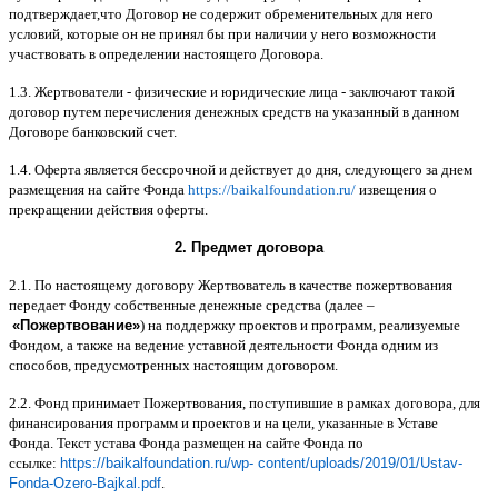
подтверждает
,
что Договор не содержит обременительных для него
условий
,
которые он не принял бы при наличии у него возможности
участвовать в определении настоящего Договора
.
1.3.
Жертвователи
-
физические и юридические лица
-
заключают такой
договор путем перечисления денежных средств на указанный в данном
Договоре банковский счет
.
1.4.
Оферта является бессрочной и действует до дня
,
следующего за днем
размещения на сайте Фонда
https://baikalfoundation.ru/
извещения о
прекращении действия оферты
.
2.
Предмет договора
2.1.
По настоящему договору Жертвователь в качестве пожертвования
передает Фонду собственные денежные средства
(
далее
–
«
Пожертвование
»
)
на поддержку проектов и программ
,
реализуемые
Фондом
,
а также на ведение уставной деятельности Фонда одним из
способов
,
предусмотренных настоящим договором
.
2.2.
Фонд принимает Пожертвования
,
поступившие в рамках договора
,
для
финансирования программ и проектов и на цели
,
указанные в Уставе
Фонда
.
Текст устава Фонда размещен на сайте Фонда по
ссылке
:
https://baikalfoundation.ru/wp- content/uploads/2019/01/Ustav-
Fonda-Ozero-Bajkal.pdf
.