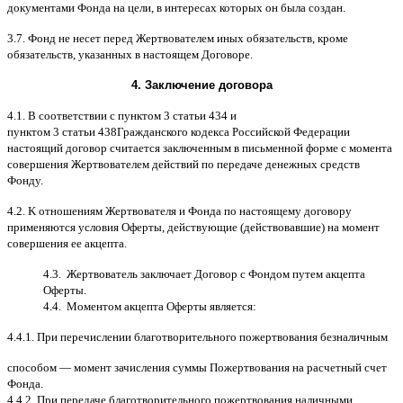
документами Фонда на цели
,
в интересах которых он была создан
.
3.7.
Фонд не несет перед Жертвователем иных обязательств
,
кроме
обязательств
,
указанных в настоящем Договоре
.
4.
Заключение договора
4.1. B
соответствии с пунктом
3
статьи
434
и
пунктом
3
статьи
438
Гражданского кодекса Российской Федерации
настоящий договор считается заключенным в письменной форме
c
момента
совершения Жертвователем действий по передаче денежных средств
Фонду
.
4.2. K
отношениям Жертвователя и Фонда по настоящему договору
применяются условия Оферты
,
действующие
(
действовавшие
)
на момент
совершения ее акцепта
.
4.3.
Жертвователь заключает Договор
c
Фондом путем акцепта
Оферты
.
4.4.
Моментом акцепта Оферты является
:
4.4.1.
При перечислении благотворительного пожертвования безналичным
способом
—
момент зачисления суммы Пожертвования на расчетный счет
Фонда
.
4.4.2.
При передаче благотворительного пожертвования наличными