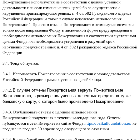
Пожертвование используется не в соответствии с целями уставной
деятельности или если изменение этих целей было осуществлено с
нарушением правил
,
предусмотренных п
. 4
ст
. 582
Гражданского кодекса
Российской Федерации
,
а также в случае нецелевого использования
Пожертвований
.
При этом отмена Пожертвования в этом случае возможна
только после направления Фонду в письменной форме предупреждения о
необходимости использования Пожертвования в соответствии с уставными
целями Фонда или необходимости устранения в разумный срок
нарушений
,
предусмотренных п
. 4
ст
. 582
Гражданского кодекса Российской
Федерации
.
3.4.
Фонд обязуется
:
3.4.1.
Использовать Пожертвования в соответствии с законодательством
Российской Федерации в рамках уставных целей Фонда
.
3.4.2.
В случае отмены Пожертвования вернуть Пожертвование
Жертвователю, в размере полученных денежных средств на ту же
банковскую карту, с которой было произведено Пожертвование.
3.4.3.
Опубликовать отчеты о целевом использовании
Пожертвований
,
полученных в течении календарного года
.
Отчеты
публикуются в сети Интернет на сайте Фонда
https://baikalfoundation.ru/
не
позднее не позднее
30
апреля года
,
следующего за отчетным
.
3.4.4.
Вести обособленный бухгалтерский учет всех операций
,
связанных с