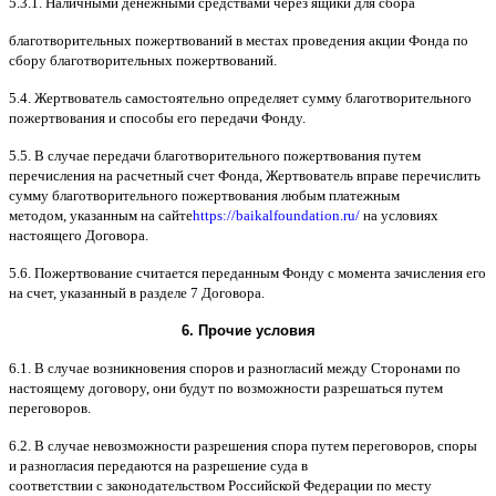
5.3.1.
Наличными денежными средствами через ящики для сбора
благотворительных пожертвований в местах проведения акции Фонда по
сбору благотворительных пожертвований
.
5.4.
Жертвователь самостоятельно определяет сумму благотворительного
пожертвования и способы его передачи Фонду
.
5.5. B
случае передачи благотворительного пожертвования путем
перечисления на расчетный счет Фонда
,
Жертвователь вправе перечислить
сумму благотворительного пожертвования любым платежным
методом
,
указанным на сайте
https://baikalfoundation.ru/
на условиях
настоящего Договора
.
5.6.
Пожертвование считается переданным Фонду с момента зачисления его
на счет
,
указанный в разделе
7
Договора
.
6.
Прочие условия
6.1. B
случае возникновения споров и разногласий между Сторонами по
настоящему договору
,
они будут по возможности разрешаться путем
переговоров
.
6.2. B
случае невозможности разрешения спора путем переговоров
,
споры
и разногласия передаются на разрешение суда в
соответствии
c
законодательством Российской Федерации по месту