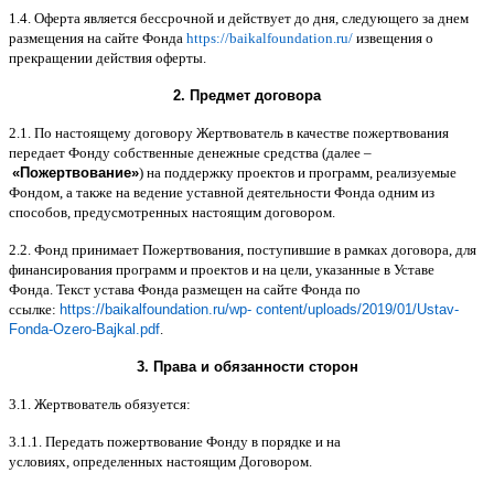
1.4.
Оферта является бессрочной и действует до дня
,
следующего за днем
размещения на сайте Фонда
https://baikalfoundation.ru/
извещения о
прекращении действия оферты
.
2.
Предмет договора
2.1.
По настоящему договору Жертвователь в качестве пожертвования
передает Фонду собственные денежные средства
(
далее
–
«
Пожертвование
»
)
на поддержку проектов и программ
,
реализуемые
Фондом
,
а также на ведение уставной деятельности Фонда одним из
способов
,
предусмотренных настоящим договором
.
2.2.
Фонд принимает Пожертвования
,
поступившие в рамках договора
,
для
финансирования программ и проектов и на цели
,
указанные в Уставе
Фонда
.
Текст устава Фонда размещен на сайте Фонда по
ссылке
:
https://baikalfoundation.ru/wp- content/uploads/2019/01/Ustav-
Fonda-Ozero-Bajkal.pdf
.
3.
Права и обязанности сторон
3.1.
Жертвователь обязуется
:
3.1.1.
Передать пожертвование Фонду в порядке и на
условиях
,
определенных настоящим Договором
.