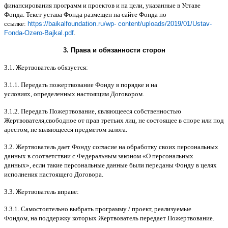
финансирования программ и проектов и на цели
,
указанные в Уставе
Фонда
.
Текст устава Фонда размещен на сайте Фонда по
ссылке
:
https://baikalfoundation.ru/wp- content/uploads/2019/01/Ustav-
Fonda-Ozero-Bajkal.pdf
.
3.
Права и обязанности сторон
3.1.
Жертвователь обязуется
:
3.1.1.
Передать пожертвование Фонду в порядке и на
условиях
,
определенных настоящим Договором
.
3.1.2.
Передать Пожертвование
,
являющееся собственностью
Жертвователя
,
свободное от прав третьих лиц
,
не состоящее в споре или под
арестом
,
не являющееся предметом залога
.
3.2.
Жертвователь дает Фонду согласие на обработку своих персональных
данных в соответствии с Федеральным законом
«
О персональных
данных
»,
если такие персональные данные были переданы Фонду в целях
исполнения настоящего Договора
.
3.3.
Жертвователь вправе
:
3.3.1.
Самостоятельно выбрать программу
/
проект
,
реализуемые
Фондом
,
на поддержку которых Жертвователь передает Пожертвование
.