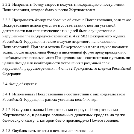
3.3.2.
Направлять Фонду запрос и получать информацию о поступлении
Пожертвования
,
которое было внесено Жертвователем
.
3.3.3.
Предъявлять Фонду требование об отмене Пожертвования
,
если такое
Пожертвование используется не в соответствии с целями уставной
деятельности или если изменение этих целей было осуществлено с
нарушением правил
,
предусмотренных п
. 4
ст
. 582
Гражданского кодекса
Российской Федерации
,
а также в случае нецелевого использования
Пожертвований
.
При этом отмена Пожертвования в этом случае возможна
только после направления Фонду в письменной форме предупреждения о
необходимости использования Пожертвования в соответствии с уставными
целями Фонда или необходимости устранения в разумный срок
нарушений
,
предусмотренных п
. 4
ст
. 582
Гражданского кодекса Российской
Федерации
.
3.4.
Фонд обязуется
:
3.4.1.
Использовать Пожертвования в соответствии с законодательством
Российской Федерации в рамках уставных целей Фонда
.
3.4.2.
В случае отмены Пожертвования вернуть Пожертвование
Жертвователю, в размере полученных денежных средств на ту же
банковскую карту, с которой было произведено Пожертвование.
3.4.3.
Опубликовать отчеты о целевом использовании