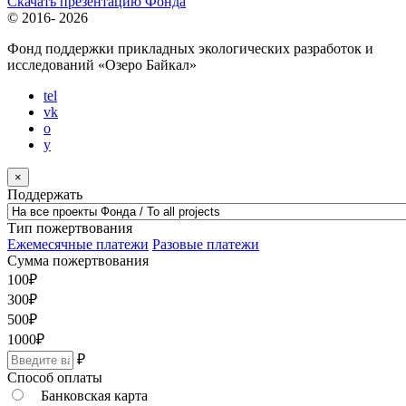
Скачать презентацию Фонда
© 2016-
2026
Фонд поддержки прикладных экологических разработок и
исследований
«Озеро Байкал»
tel
vk
o
y
×
Поддержать
Тип пожертвования
Ежемесячные платежи
Разовые платежи
Сумма пожертвования
100
₽
300
₽
500
₽
1000
₽
₽
Способ оплаты
Банковская карта