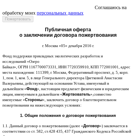
Соглашаюсь на
обработку моих
персональных данных
Публичная оферта
о заключении договора пожертвования
г
.
Москва
«05»
декабря
2016
г
.
Фонд поддержки прикладных экологических разработок и
исследований
«
Озеро
Байкал
»,
ОГРН
1167700073331,
ИНН
7720359910,
КПП
772001001,
адрес
места нахождения
: 111399,
г
.
Москва
,
Федеративный проспект
,
д
. 5,
корп
.
1,
пом
. 1,
ком
. 5,
в лице Генерального директора Цветковой Анастасии
Валерьевны
,
действующей на основании Устава
,
именуемый в
дальнейшем
«
Фонд
»,
настоящим предлагает физическим и юридическим
лицам
,
именуемым в дальнейшем
«
Жертвователь
»,
совместно
именуемые
«
Стороны
»,
заключить договор
o
благотворительном
пожертвовании на нижеследующих условиях
:
1.
Общие положения
o
договоре пожертвования
1.1.
Данный договор о пожертвовании
(
далее
«
Договор
»)
заключается в
соответствии со ст
. 582,
ст
.428 435, 437
Гражданского Кодекса Российской