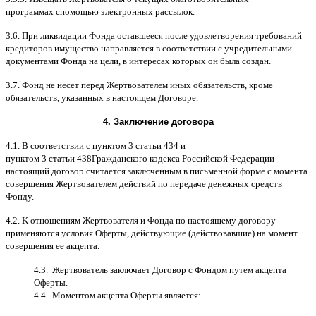
программах
c
помощью электронных рассылок
.
3.6.
При ликвидации Фонда оставшееся после удовлетворения требований
кредиторов имущество направляется в соответствии с учредительными
документами Фонда на цели
,
в интересах которых он была создан
.
3.7.
Фонд не несет перед Жертвователем иных обязательств
,
кроме
обязательств
,
указанных в настоящем Договоре
.
4.
Заключение договора
4.1. B
соответствии с пунктом
3
статьи
434
и
пунктом
3
статьи
438
Гражданского кодекса Российской Федерации
настоящий договор считается заключенным в письменной форме
c
момента
совершения Жертвователем действий по передаче денежных средств
Фонду
.
4.2. K
отношениям Жертвователя и Фонда по настоящему договору
применяются условия Оферты
,
действующие
(
действовавшие
)
на момент
совершения ее акцепта
.
4.3.
Жертвователь заключает Договор
c
Фондом путем акцепта
Оферты
.
4.4.
Моментом акцепта Оферты является
: