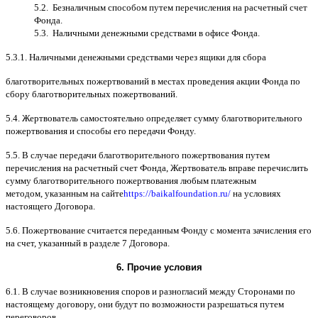
5.2.
Безналичным способом путем перечисления на расчетный счет
Фонда
.
5.3.
Наличными денежными средствами в офисе Фонда
.
5.3.1.
Наличными денежными средствами через ящики для сбора
благотворительных пожертвований в местах проведения акции Фонда по
сбору благотворительных пожертвований
.
5.4.
Жертвователь самостоятельно определяет сумму благотворительного
пожертвования и способы его передачи Фонду
.
5.5. B
случае передачи благотворительного пожертвования путем
перечисления на расчетный счет Фонда
,
Жертвователь вправе перечислить
сумму благотворительного пожертвования любым платежным
методом
,
указанным на сайте
https://baikalfoundation.ru/
на условиях
настоящего Договора
.
5.6.
Пожертвование считается переданным Фонду с момента зачисления его
на счет
,
указанный в разделе
7
Договора
.
6.
Прочие условия
6.1. B
случае возникновения споров и разногласий между Сторонами по
настоящему договору
,
они будут по возможности разрешаться путем
переговоров
.