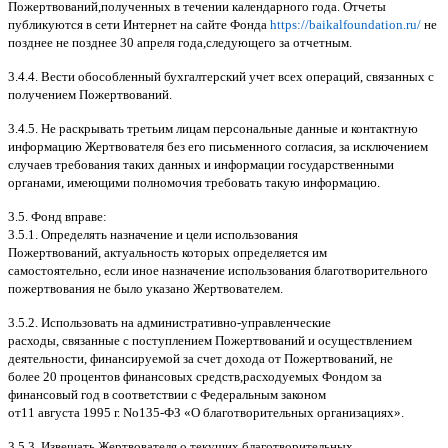
Пожертвований
,
полученных в течении календарного года
.
Отчеты
публикуются в сети Интернет на сайте Фонда
https://baikalfoundation.ru/
не
позднее не позднее
30
апреля года
,
следующего за отчетным
.
3.4.4.
Вести обособленный бухгалтерский учет всех операций
,
связанных с
получением Пожертвований
.
3.4.5.
Не раскрывать третьим лицам персональные данные и контактную
информацию Жертвователя без его письменного согласия
,
за исключением
случаев требования таких данных и информации государственными
органами
,
имеющими полномочия требовать такую информацию
.
3.5.
Фонд вправе
:
3.5.1.
Определять назначение и цели использования
Пожертвований
,
актуальность которых определяется им
самостоятельно
,
если иное назначение использования благотворительного
пожертвования не было указано Жертвователем
.
3.5.2.
Использовать на административно
-
управленческие
расходы
,
связанные с поступлением Пожертвований и осуществлением
деятельности
,
финансируемой за счет дохода от Пожертвований
,
не
более
20
процентов финансовых средств
,
расходуемых Фондом за
финансовый год в соответствии с Федеральным законом
от
11
августа
1995
г
.
No
135-
ФЗ
«
О благотворительных организациях
».
3.5.3.
Извещать Жертвователя
o
текущих благотворительных