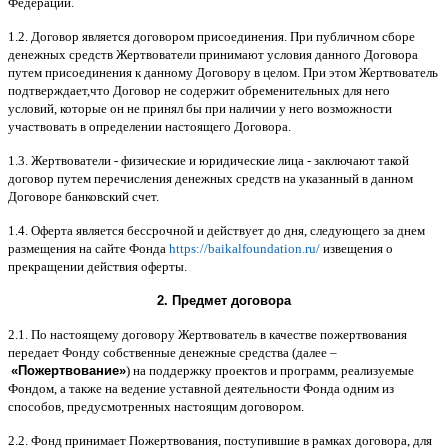
Федерации
.
1.2.
Договор является договором присоединения
.
При публичном сборе
денежных средств Жертвователи принимают условия данного Договора
путем присоединения к данному Договору в целом
.
При этом Жертвователь
подтверждает
,
что Договор не содержит обременительных для него
условий
,
которые он не принял бы при наличии у него возможности
участвовать в определении настоящего Договора
.
1.3.
Жертвователи
-
физические и юридические лица
-
заключают такой
договор путем перечисления денежных средств на указанный в данном
Договоре банковский счет
.
1.4.
Оферта является бессрочной и действует до дня
,
следующего за днем
размещения на сайте Фонда
https://baikalfoundation.ru/
извещения о
прекращении действия оферты
.
2.
Предмет договора
2.1.
По настоящему договору Жертвователь в качестве пожертвования
передает Фонду собственные денежные средства
(
далее
–
«
Пожертвование
»
)
на поддержку проектов и программ
,
реализуемые
Фондом
,
а также на ведение уставной деятельности Фонда одним из
способов
,
предусмотренных настоящим договором
.
2.2.
Фонд принимает Пожертвования
,
поступившие в рамках договора
,
для