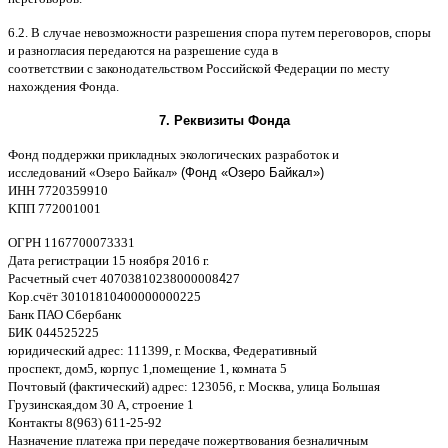
6.2. B
случае невозможности разрешения спора путем переговоров
,
споры
и разногласия передаются на разрешение суда в
соответствии
c
законодательством Российской Федерации по месту
нахождения Фонда
.
7.
Реквизиты Фонда
Фонд поддержки прикладных экологических разработок и
исследований
«
Озеро Байкал
»
(Фонд «Озеро Байкал»)
ИНН
7720359910
K
ПП
772001001
ОГРН
1167700073331
Дата регистрации
15
ноября
2016
г
.
Расчетный счет
40703810238000008
4
27
Кор
.
счёт
30101810400000000225
Банк ПАО Сбербанк
БИК
044525225
юридический адрес
: 111399,
г
.
Москва
,
Федеративный
проспект
,
дом
5,
корпус
1,
помещение
1,
комната
5
Почтовый
(
фактический
)
адрес
: 123056,
г
.
Москва
,
улица Большая
Грузинская
,
дом
30
А
,
строение
1
Контакты
8(963) 611-25-92
Назначение платежа при передаче пожертвования безналичным