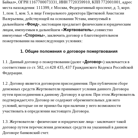
Байкал
»,
ОГРН
1167700073331,
ИНН
7720359910,
КПП
772001001,
адрес
места нахождения
: 111399,
г
.
Москва
,
Федеративный проспект
,
д
. 5,
корп
.
1,
пом
. 1,
ком
. 5,
в лице Генерального директора Цветковой Анастасии
Валерьевны
,
действующей на основании Устава
,
именуемый в
дальнейшем
«
Фонд
»,
настоящим предлагает физическим и юридическим
лицам
,
именуемым в дальнейшем
«
Жертвователь
»,
совместно
именуемые
«
Стороны
»,
заключить договор
o
благотворительном
пожертвовании на нижеследующих условиях
:
1.
Общие положения
o
договоре пожертвования
1.1.
Данный договор о пожертвовании
(
далее
«
Договор
»)
заключается в
соответствии со ст
. 582,
ст
.428 435, 437
Гражданского Кодекса Российской
Федерации
.
1.2.
Договор является договором присоединения
.
При публичном сборе
денежных средств Жертвователи принимают условия данного Договора
путем присоединения к данному Договору в целом
.
При этом Жертвователь
подтверждает
,
что Договор не содержит обременительных для него
условий
,
которые он не принял бы при наличии у него возможности
участвовать в определении настоящего Договора
.
1.3.
Жертвователи
-
физические и юридические лица
-
заключают такой
договор путем перечисления денежных средств на указанный в данном
Договоре банковский счет
.