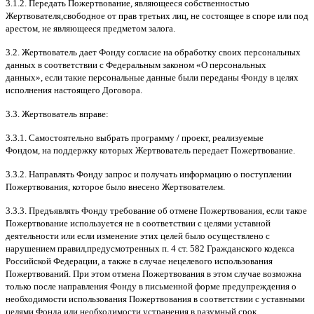
3.1.2.
Передать Пожертвование
,
являющееся собственностью
Жертвователя
,
свободное от прав третьих лиц
,
не состоящее в споре или под
арестом
,
не являющееся предметом залога
.
3.2.
Жертвователь дает Фонду согласие на обработку своих персональных
данных в соответствии с Федеральным законом
«
О персональных
данных
»,
если такие персональные данные были переданы Фонду в целях
исполнения настоящего Договора
.
3.3.
Жертвователь вправе
:
3.3.1.
Самостоятельно выбрать программу
/
проект
,
реализуемые
Фондом
,
на поддержку которых Жертвователь передает Пожертвование
.
3.3.2.
Направлять Фонду запрос и получать информацию о поступлении
Пожертвования
,
которое было внесено Жертвователем
.
3.3.3.
Предъявлять Фонду требование об отмене Пожертвования
,
если такое
Пожертвование используется не в соответствии с целями уставной
деятельности или если изменение этих целей было осуществлено с
нарушением правил
,
предусмотренных п
. 4
ст
. 582
Гражданского кодекса
Российской Федерации
,
а также в случае нецелевого использования
Пожертвований
.
При этом отмена Пожертвования в этом случае возможна
только после направления Фонду в письменной форме предупреждения о
необходимости использования Пожертвования в соответствии с уставными
целями Фонда или необходимости устранения в разумный срок