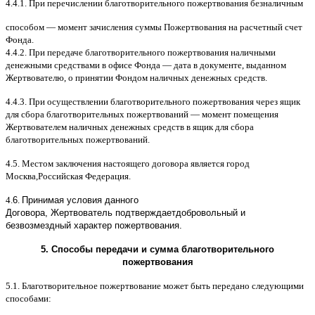
4.4.1.
При перечислении благотворительного пожертвования безналичным
способом
—
момент зачисления суммы Пожертвования на расчетный счет
Фонда
.
4.4.2.
При передаче благотворительного пожертвования наличными
денежными средствами в офисе Фонда
—
дата в документе
,
выданном
Жертвователю
,
o
принятии Фондом наличных денежных средств
.
4.4.3.
При осуществлении благотворительного пожертвования через ящик
для сбора благотворительных пожертвований
—
момент помещения
Жертвователем наличных денежных средств в ящик для сбора
благотворительных пожертвований
.
4.5.
Местом заключения настоящего договора является город
Москва
,
Российская Федерация
.
4.
6
.
Принимая условия данного
Договора,
Жертвователь
подтверждает
добровольный и
безвозмездный характер пожертвования
.
5.
Способы передачи и сумма благотворительного
пожертвования
5.1.
Благотворительное пожертвование может быть передано следующими
способами
: