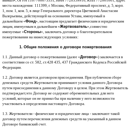
Байкал
»,
ОГРН
1167700073331,
ИНН
7720359910,
КПП
772001001,
адрес
места нахождения
: 111399,
г
.
Москва
,
Федеративный проспект
,
д
. 5,
корп
.
1,
пом
. 1,
ком
. 5,
в лице Генерального директора Цветковой Анастасии
Валерьевны
,
действующей на основании Устава
,
именуемый в
дальнейшем
«
Фонд
»,
настоящим предлагает физическим и юридическим
лицам
,
именуемым в дальнейшем
«
Жертвователь
»,
совместно
именуемые
«
Стороны
»,
заключить договор
o
благотворительном
пожертвовании на нижеследующих условиях
:
1.
Общие положения
o
договоре пожертвования
1.1.
Данный договор о пожертвовании
(
далее
«
Договор
»)
заключается в
соответствии со ст
. 582,
ст
.428 435, 437
Гражданского Кодекса Российской
Федерации
.
1.2.
Договор является договором присоединения
.
При публичном сборе
денежных средств Жертвователи принимают условия данного Договора
путем присоединения к данному Договору в целом
.
При этом Жертвователь
подтверждает
,
что Договор не содержит обременительных для него
условий
,
которые он не принял бы при наличии у него возможности
участвовать в определении настоящего Договора
.
1.3.
Жертвователи
-
физические и юридические лица
-
заключают такой
договор путем перечисления денежных средств на указанный в данном
Договоре банковский счет
.