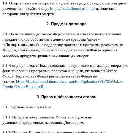
1.4.
Оферта является бессрочной и действует до дня
,
следующего за днем
размещения на сайте Фонда
https://baikalfoundation.ru/
извещения о
прекращении действия оферты
.
2.
Предмет договора
2.1.
По настоящему договору Жертвователь в качестве пожертвования
передает Фонду собственные денежные средства
(
далее
–
«
Пожертвование
»
)
на поддержку проектов и программ
,
реализуемые
Фондом
,
а также на ведение уставной деятельности Фонда одним из
способов
,
предусмотренных настоящим договором
.
2.2.
Фонд принимает Пожертвования
,
поступившие в рамках договора
,
для
финансирования программ и проектов и на цели
,
указанные в Уставе
Фонда
.
Текст устава Фонда размещен на сайте Фонда по
ссылке
:
https://baikalfoundation.ru/wp- content/uploads/2019/01/Ustav-
Fonda-Ozero-Bajkal.pdf
.
3.
Права и обязанности сторон
3.1.
Жертвователь обязуется
:
3.1.1.
Передать пожертвование Фонду в порядке и на
условиях
,
определенных настоящим Договором
.
3.1.2.
Передать Пожертвование
,
являющееся собственностью