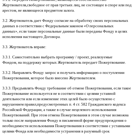
Жертвователя
,
свободное от прав третьих лиц
,
не состоящее в споре или под
арестом
,
не являющееся предметом залога
.
3.2.
Жертвователь дает Фонду согласие на обработку своих персональных
данных в соответствии с Федеральным законом
«
О персональных
данных
»,
если такие персональные данные были переданы Фонду в целях
исполнения настоящего Договора
.
3.3.
Жертвователь вправе
:
3.3.1.
Самостоятельно выбрать программу
/
проект
,
реализуемые
Фондом
,
на поддержку которых Жертвователь передает Пожертвование
.
3.3.2.
Направлять Фонду запрос и получать информацию о поступлении
Пожертвования
,
которое было внесено Жертвователем
.
3.3.3.
Предъявлять Фонду требование об отмене Пожертвования
,
если такое
Пожертвование используется не в соответствии с целями уставной
деятельности или если изменение этих целей было осуществлено с
нарушением правил
,
предусмотренных п
. 4
ст
. 582
Гражданского кодекса
Российской Федерации
,
а также в случае нецелевого использования
Пожертвований
.
При этом отмена Пожертвования в этом случае возможна
только после направления Фонду в письменной форме предупреждения о
необходимости использования Пожертвования в соответствии с уставными
целями Фонда или необходимости устранения в разумный срок