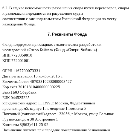
6.2. B
случае невозможности разрешения спора путем переговоров
,
споры
и разногласия передаются на разрешение суда в
соответствии
c
законодательством Российской Федерации по месту
нахождения Фонда
.
7.
Реквизиты Фонда
Фонд поддержки прикладных экологических разработок и
исследований
«
Озеро Байкал
»
(Фонд «Озеро Байкал»)
ИНН
7720359910
K
ПП
772001001
ОГРН
1167700073331
Дата регистрации
15
ноября
2016
г
.
Расчетный счет
40703810238000008
4
27
Кор
.
счёт
30101810400000000225
Банк ПАО Сбербанк
БИК
044525225
юридический адрес
: 111399,
г
.
Москва
,
Федеративный
проспект
,
дом
5,
корпус
1,
помещение
1,
комната
5
Почтовый
(
фактический
)
адрес
: 123056,
г
.
Москва
,
улица Большая
Грузинская
,
дом
30
А
,
строение
1
Контакты
8(963) 611-25-92
Назначение платежа при передаче пожертвования безналичным