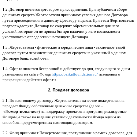
1.2.
Договор является договором присоединения
.
При публичном сборе
денежных средств Жертвователи принимают условия данного Договора
путем присоединения к данному Договору в целом
.
При этом Жертвователь
подтверждает
,
что Договор не содержит обременительных для него
условий
,
которые он не принял бы при наличии у него возможности
участвовать в определении настоящего Договора
.
1.3.
Жертвователи
-
физические и юридические лица
-
заключают такой
договор путем перечисления денежных средств на указанный в данном
Договоре банковский счет
.
1.4.
Оферта является бессрочной и действует до дня
,
следующего за днем
размещения на сайте Фонда
https://baikalfoundation.ru/
извещения о
прекращении действия оферты
.
2.
Предмет договора
2.1.
По настоящему договору Жертвователь в качестве пожертвования
передает Фонду собственные денежные средства
(
далее
–
«
Пожертвование
»
)
на поддержку проектов и программ
,
реализуемые
Фондом
,
а также на ведение уставной деятельности Фонда одним из
способов
,
предусмотренных настоящим договором
.
2.2.
Фонд принимает Пожертвования
,
поступившие в рамках договора
,
для