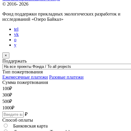
© 2016-
2026
Фонд поддержки прикладных экологических разработок и
исследований
«Озеро Байкал»
tel
vk
o
y
×
Поддержать
Тип пожертвования
Ежемесячные платежи
Разовые платежи
Сумма пожертвования
100
₽
300
₽
500
₽
1000
₽
₽
Способ оплаты
Банковская карта