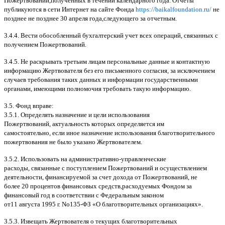
Пожертвований
,
полученных в течении календарного года
.
Отчеты
публикуются в сети Интернет на сайте Фонда
https://baikalfoundation.ru/
не
позднее не позднее
30
апреля года
,
следующего за отчетным
.
3.4.4.
Вести обособленный бухгалтерский учет всех операций
,
связанных с
получением Пожертвований
.
3.4.5.
Не раскрывать третьим лицам персональные данные и контактную
информацию Жертвователя без его письменного согласия
,
за исключением
случаев требования таких данных и информации государственными
органами
,
имеющими полномочия требовать такую информацию
.
3.5.
Фонд вправе
:
3.5.1.
Определять назначение и цели использования
Пожертвований
,
актуальность которых определяется им
самостоятельно
,
если иное назначение использования благотворительного
пожертвования не было указано Жертвователем
.
3.5.2.
Использовать на административно
-
управленческие
расходы
,
связанные с поступлением Пожертвований и осуществлением
деятельности
,
финансируемой за счет дохода от Пожертвований
,
не
более
20
процентов финансовых средств
,
расходуемых Фондом за
финансовый год в соответствии с Федеральным законом
от
11
августа
1995
г
.
No
135-
ФЗ
«
О благотворительных организациях
».
3.5.3.
Извещать Жертвователя
o
текущих благотворительных