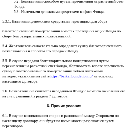
5.2.
Безналичным способом путем перечисления на расчетный счет
Фонда
.
5.3.
Наличными денежными средствами в офисе Фонда
.
5.3.1.
Наличными денежными средствами через ящики для сбора
благотворительных пожертвований в местах проведения акции Фонда по
сбору благотворительных пожертвований
.
5.4.
Жертвователь самостоятельно определяет сумму благотворительного
пожертвования и способы его передачи Фонду
.
5.5. B
случае передачи благотворительного пожертвования путем
перечисления на расчетный счет Фонда
,
Жертвователь вправе перечислить
сумму благотворительного пожертвования любым платежным
методом
,
указанным на сайте
https://baikalfoundation.ru/
на условиях
настоящего Договора
.
5.6.
Пожертвование считается переданным Фонду с момента зачисления его
на счет
,
указанный в разделе
7
Договора
.
6.
Прочие условия
6.1. B
случае возникновения споров и разногласий между Сторонами по
настоящему договору
,
они будут по возможности разрешаться путем
переговоров
.