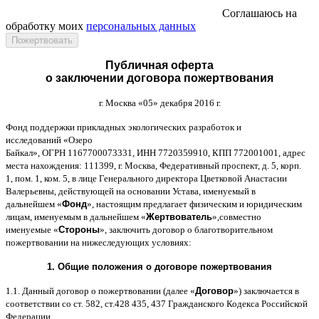
Соглашаюсь на
обработку моих
персональных данных
Публичная оферта
о заключении договора пожертвования
г
.
Москва
«05»
декабря
2016
г
.
Фонд поддержки прикладных экологических разработок и
исследований
«
Озеро
Байкал
»,
ОГРН
1167700073331,
ИНН
7720359910,
КПП
772001001,
адрес
места нахождения
: 111399,
г
.
Москва
,
Федеративный проспект
,
д
. 5,
корп
.
1,
пом
. 1,
ком
. 5,
в лице Генерального директора Цветковой Анастасии
Валерьевны
,
действующей на основании Устава
,
именуемый в
дальнейшем
«
Фонд
»,
настоящим предлагает физическим и юридическим
лицам
,
именуемым в дальнейшем
«
Жертвователь
»,
совместно
именуемые
«
Стороны
»,
заключить договор
o
благотворительном
пожертвовании на нижеследующих условиях
:
1.
Общие положения
o
договоре пожертвования
1.1.
Данный договор о пожертвовании
(
далее
«
Договор
»)
заключается в
соответствии со ст
. 582,
ст
.428 435, 437
Гражданского Кодекса Российской
Федерации
.