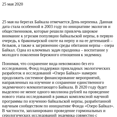
25 мая 2020
25 мая на берегах Байкала отмечается День нерпенка. Данная
дата стала особенной в 2003 году по инициативе экологов и
общественников, которые решили привлечь широкое
внимание к угрозам популяции байкальской нерпы, в первую
очередь, к браконьерской охоте на нерпу и на ее детенышей –
бельков, а также к загрязнению среды обитания нерпы – озера
Байкал. Одна из ключевых задач праздника – воспитание у
молодого поколения бережного отношения к эндемику.
Понимая, что сохранение вида невозможно без его
исследования, Фонд поддержки прикладных экологических
разработок и исследований «Озеро Байкал» намерен
продолжить системное финансирование мероприятий,
направленных на изучение и сохранение единственного
эндемичного млекопитающего Байкала. В 2020 году будет
выделено не менее одного миллиона рублей на проведение
нового этапа исследований в рамках комплексной научной
программы по изучению байкальской нерпы, разработанной
научным сообществом по инициативе Фонда «Озеро Байкал».
В частности, запланировано проведение гормональных и
серологических исследований эндемика совместно с