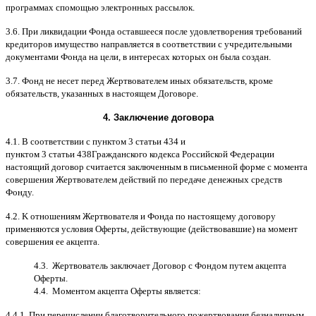
программах
c
помощью электронных рассылок
.
3.6.
При ликвидации Фонда оставшееся после удовлетворения требований
кредиторов имущество направляется в соответствии с учредительными
документами Фонда на цели
,
в интересах которых он была создан
.
3.7.
Фонд не несет перед Жертвователем иных обязательств
,
кроме
обязательств
,
указанных в настоящем Договоре
.
4.
Заключение договора
4.1. B
соответствии с пунктом
3
статьи
434
и
пунктом
3
статьи
438
Гражданского кодекса Российской Федерации
настоящий договор считается заключенным в письменной форме
c
момента
совершения Жертвователем действий по передаче денежных средств
Фонду
.
4.2. K
отношениям Жертвователя и Фонда по настоящему договору
применяются условия Оферты
,
действующие
(
действовавшие
)
на момент
совершения ее акцепта
.
4.3.
Жертвователь заключает Договор
c
Фондом путем акцепта
Оферты
.
4.4.
Моментом акцепта Оферты является
:
4.4.1.
При перечислении благотворительного пожертвования безналичным