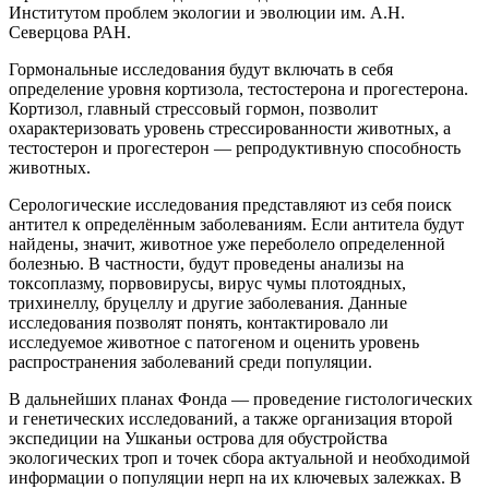
Институтом проблем экологии и эволюции им. А.Н.
Северцова РАН.
Гормональные исследования будут включать в себя
определение уровня кортизола, тестостерона и прогестерона.
Кортизол, главный стрессовый гормон, позволит
охарактеризовать уровень стрессированности животных, а
тестостерон и прогестерон — репродуктивную способность
животных.
Серологические исследования представляют из себя поиск
антител к определённым заболеваниям. Если антитела будут
найдены, значит, животное уже переболело определенной
болезнью. В частности, будут проведены анализы на
токсоплазму, порвовирусы, вирус чумы плотоядных,
трихинеллу, бруцеллу и другие заболевания. Данные
исследования позволят понять, контактировало ли
исследуемое животное с патогеном и оценить уровень
распространения заболеваний среди популяции.
В дальнейших планах Фонда — проведение гистологических
и генетических исследований, а также организация второй
экспедиции на Ушканьи острова для обустройства
экологических троп и точек сбора актуальной и необходимой
информации о популяции нерп на их ключевых залежках. В