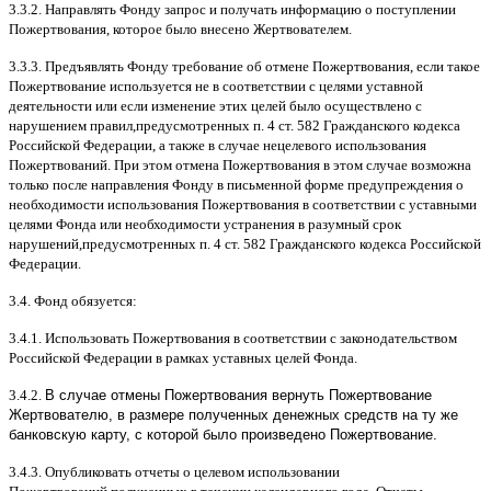
3.3.2.
Направлять Фонду запрос и получать информацию о поступлении
Пожертвования
,
которое было внесено Жертвователем
.
3.3.3.
Предъявлять Фонду требование об отмене Пожертвования
,
если такое
Пожертвование используется не в соответствии с целями уставной
деятельности или если изменение этих целей было осуществлено с
нарушением правил
,
предусмотренных п
. 4
ст
. 582
Гражданского кодекса
Российской Федерации
,
а также в случае нецелевого использования
Пожертвований
.
При этом отмена Пожертвования в этом случае возможна
только после направления Фонду в письменной форме предупреждения о
необходимости использования Пожертвования в соответствии с уставными
целями Фонда или необходимости устранения в разумный срок
нарушений
,
предусмотренных п
. 4
ст
. 582
Гражданского кодекса Российской
Федерации
.
3.4.
Фонд обязуется
:
3.4.1.
Использовать Пожертвования в соответствии с законодательством
Российской Федерации в рамках уставных целей Фонда
.
3.4.2.
В случае отмены Пожертвования вернуть Пожертвование
Жертвователю, в размере полученных денежных средств на ту же
банковскую карту, с которой было произведено Пожертвование.
3.4.3.
Опубликовать отчеты о целевом использовании