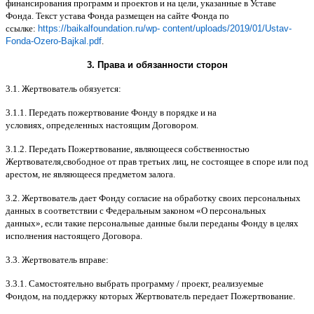
финансирования программ и проектов и на цели
,
указанные в Уставе
Фонда
.
Текст устава Фонда размещен на сайте Фонда по
ссылке
:
https://baikalfoundation.ru/wp- content/uploads/2019/01/Ustav-
Fonda-Ozero-Bajkal.pdf
.
3.
Права и обязанности сторон
3.1.
Жертвователь обязуется
:
3.1.1.
Передать пожертвование Фонду в порядке и на
условиях
,
определенных настоящим Договором
.
3.1.2.
Передать Пожертвование
,
являющееся собственностью
Жертвователя
,
свободное от прав третьих лиц
,
не состоящее в споре или под
арестом
,
не являющееся предметом залога
.
3.2.
Жертвователь дает Фонду согласие на обработку своих персональных
данных в соответствии с Федеральным законом
«
О персональных
данных
»,
если такие персональные данные были переданы Фонду в целях
исполнения настоящего Договора
.
3.3.
Жертвователь вправе
:
3.3.1.
Самостоятельно выбрать программу
/
проект
,
реализуемые
Фондом
,
на поддержку которых Жертвователь передает Пожертвование
.