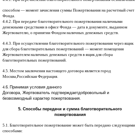
способом
—
момент зачисления суммы Пожертвования на расчетный счет
Фонда
.
4.4.2.
При передаче благотворительного пожертвования наличными
денежными средствами в офисе Фонда
—
дата в документе
,
выданном
Жертвователю
,
o
принятии Фондом наличных денежных средств
.
4.4.3.
При осуществлении благотворительного пожертвования через ящик
для сбора благотворительных пожертвований
—
момент помещения
Жертвователем наличных денежных средств в ящик для сбора
благотворительных пожертвований
.
4.5.
Местом заключения настоящего договора является город
Москва
,
Российская Федерация
.
4.
6
.
Принимая условия данного
Договора,
Жертвователь
подтверждает
добровольный и
безвозмездный характер пожертвования
.
5.
Способы передачи и сумма благотворительного
пожертвования
5.1.
Благотворительное пожертвование может быть передано следующими
способами
: