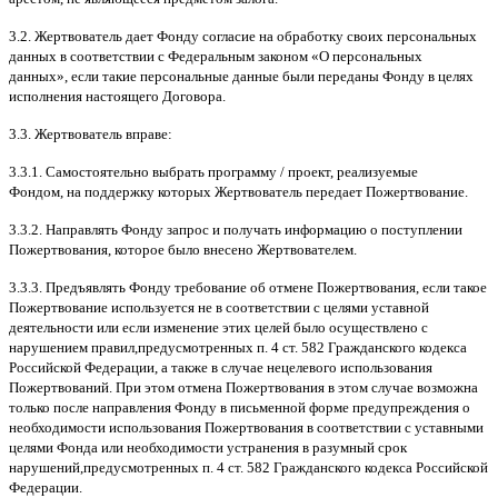
3.2.
Жертвователь дает Фонду согласие на обработку своих персональных
данных в соответствии с Федеральным законом
«
О персональных
данных
»,
если такие персональные данные были переданы Фонду в целях
исполнения настоящего Договора
.
3.3.
Жертвователь вправе
:
3.3.1.
Самостоятельно выбрать программу
/
проект
,
реализуемые
Фондом
,
на поддержку которых Жертвователь передает Пожертвование
.
3.3.2.
Направлять Фонду запрос и получать информацию о поступлении
Пожертвования
,
которое было внесено Жертвователем
.
3.3.3.
Предъявлять Фонду требование об отмене Пожертвования
,
если такое
Пожертвование используется не в соответствии с целями уставной
деятельности или если изменение этих целей было осуществлено с
нарушением правил
,
предусмотренных п
. 4
ст
. 582
Гражданского кодекса
Российской Федерации
,
а также в случае нецелевого использования
Пожертвований
.
При этом отмена Пожертвования в этом случае возможна
только после направления Фонду в письменной форме предупреждения о
необходимости использования Пожертвования в соответствии с уставными
целями Фонда или необходимости устранения в разумный срок
нарушений
,
предусмотренных п
. 4
ст
. 582
Гражданского кодекса Российской
Федерации
.