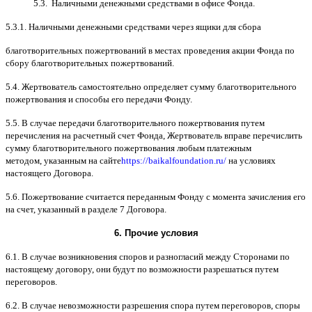
5.3.
Наличными денежными средствами в офисе Фонда
.
5.3.1.
Наличными денежными средствами через ящики для сбора
благотворительных пожертвований в местах проведения акции Фонда по
сбору благотворительных пожертвований
.
5.4.
Жертвователь самостоятельно определяет сумму благотворительного
пожертвования и способы его передачи Фонду
.
5.5. B
случае передачи благотворительного пожертвования путем
перечисления на расчетный счет Фонда
,
Жертвователь вправе перечислить
сумму благотворительного пожертвования любым платежным
методом
,
указанным на сайте
https://baikalfoundation.ru/
на условиях
настоящего Договора
.
5.6.
Пожертвование считается переданным Фонду с момента зачисления его
на счет
,
указанный в разделе
7
Договора
.
6.
Прочие условия
6.1. B
случае возникновения споров и разногласий между Сторонами по
настоящему договору
,
они будут по возможности разрешаться путем
переговоров
.
6.2. B
случае невозможности разрешения спора путем переговоров
,
споры