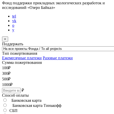
Фонд поддержки прикладных экологических разработок и
исследований
«Озеро Байкал»
tel
vk
o
y
×
Поддержать
Тип пожертвования
Ежемесячные платежи
Разовые платежи
Сумма пожертвования
100
₽
300
₽
500
₽
1000
₽
₽
Способ оплаты
Банковская карта
Банковская карта Тинькофф
СБП