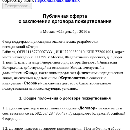
обработку моих
персональных данных
Публичная оферта
о заключении договора пожертвования
г
.
Москва
«05»
декабря
2016
г
.
Фонд поддержки прикладных экологических разработок и
исследований
«
Озеро
Байкал
»,
ОГРН
1167700073331,
ИНН
7720359910,
КПП
772001001,
адрес
места нахождения
: 111399,
г
.
Москва
,
Федеративный проспект
,
д
. 5,
корп
.
1,
пом
. 1,
ком
. 5,
в лице Генерального директора Цветковой Анастасии
Валерьевны
,
действующей на основании Устава
,
именуемый в
дальнейшем
«
Фонд
»,
настоящим предлагает физическим и юридическим
лицам
,
именуемым в дальнейшем
«
Жертвователь
»,
совместно
именуемые
«
Стороны
»,
заключить договор
o
благотворительном
пожертвовании на нижеследующих условиях
:
1.
Общие положения
o
договоре пожертвования
1.1.
Данный договор о пожертвовании
(
далее
«
Договор
»)
заключается в
соответствии со ст
. 582,
ст
.428 435, 437
Гражданского Кодекса Российской
Федерации
.
1.2.
Договор является договором присоединения
.
При публичном сборе