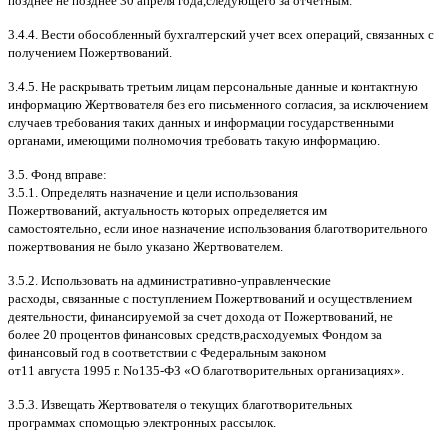
позднее не позднее
30
апреля года
,
следующего за отчетным
.
3.4.4.
Вести обособленный бухгалтерский учет всех операций
,
связанных с
получением Пожертвований
.
3.4.5.
Не раскрывать третьим лицам персональные данные и контактную
информацию Жертвователя без его письменного согласия
,
за исключением
случаев требования таких данных и информации государственными
органами
,
имеющими полномочия требовать такую информацию
.
3.5.
Фонд вправе
:
3.5.1.
Определять назначение и цели использования
Пожертвований
,
актуальность которых определяется им
самостоятельно
,
если иное назначение использования благотворительного
пожертвования не было указано Жертвователем
.
3.5.2.
Использовать на административно
-
управленческие
расходы
,
связанные с поступлением Пожертвований и осуществлением
деятельности
,
финансируемой за счет дохода от Пожертвований
,
не
более
20
процентов финансовых средств
,
расходуемых Фондом за
финансовый год в соответствии с Федеральным законом
от
11
августа
1995
г
.
No
135-
ФЗ
«
О благотворительных организациях
».
3.5.3.
Извещать Жертвователя
o
текущих благотворительных
программах
c
помощью электронных рассылок
.