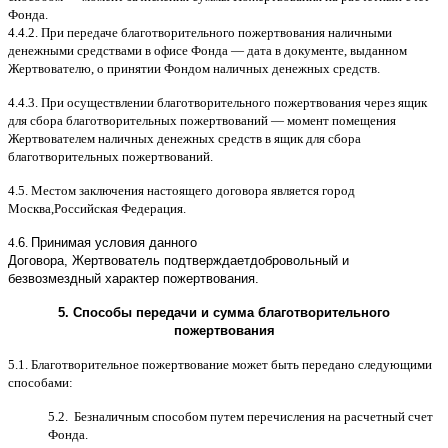
Фонда
.
4.4.2.
При передаче благотворительного пожертвования наличными
денежными средствами в офисе Фонда
—
дата в документе
,
выданном
Жертвователю
,
o
принятии Фондом наличных денежных средств
.
4.4.3.
При осуществлении благотворительного пожертвования через ящик
для сбора благотворительных пожертвований
—
момент помещения
Жертвователем наличных денежных средств в ящик для сбора
благотворительных пожертвований
.
4.5.
Местом заключения настоящего договора является город
Москва
,
Российская Федерация
.
4.
6
.
Принимая условия данного
Договора,
Жертвователь
подтверждает
добровольный и
безвозмездный характер пожертвования
.
5.
Способы передачи и сумма благотворительного
пожертвования
5.1.
Благотворительное пожертвование может быть передано следующими
способами
:
5.2.
Безналичным способом путем перечисления на расчетный счет
Фонда
.