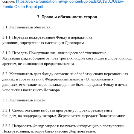
ссылке
:
https://baikalfoundation.ru/wp- content/uploads/2019/01/Ustav-
Fonda-Ozero-Bajkal.pdf
.
3.
Права и обязанности сторон
3.1.
Жертвователь обязуется
:
3.1.1.
Передать пожертвование Фонду в порядке и на
условиях
,
определенных настоящим Договором
.
3.1.2.
Передать Пожертвование
,
являющееся собственностью
Жертвователя
,
свободное от прав третьих лиц
,
не состоящее в споре или под
арестом
,
не являющееся предметом залога
.
3.2.
Жертвователь дает Фонду согласие на обработку своих персональных
данных в соответствии с Федеральным законом
«
О персональных
данных
»,
если такие персональные данные были переданы Фонду в целях
исполнения настоящего Договора
.
3.3.
Жертвователь вправе
:
3.3.1.
Самостоятельно выбрать программу
/
проект
,
реализуемые
Фондом
,
на поддержку которых Жертвователь передает Пожертвование
.
3.3.2.
Направлять Фонду запрос и получать информацию о поступлении
Пожертвования
,
которое было внесено Жертвователем
.