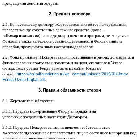
прекращении действия оферты
.
2.
Предмет договора
2.1.
По настоящему договору Жертвователь в качестве пожертвования
передает Фонду собственные денежные средства
(
далее
–
«
Пожертвование
»
)
на поддержку проектов и программ
,
реализуемые
Фондом
,
а также на ведение уставной деятельности Фонда одним из
способов
,
предусмотренных настоящим договором
.
2.2.
Фонд принимает Пожертвования
,
поступившие в рамках договора
,
для
финансирования программ и проектов и на цели
,
указанные в Уставе
Фонда
.
Текст устава Фонда размещен на сайте Фонда по
ссылке
:
https://baikalfoundation.ru/wp- content/uploads/2019/01/Ustav-
Fonda-Ozero-Bajkal.pdf
.
3.
Права и обязанности сторон
3.1.
Жертвователь обязуется
:
3.1.1.
Передать пожертвование Фонду в порядке и на
условиях
,
определенных настоящим Договором
.
3.1.2.
Передать Пожертвование
,
являющееся собственностью
Жертвователя
,
свободное от прав третьих лиц
,
не состоящее в споре или под
арестом
,
не являющееся предметом залога
.