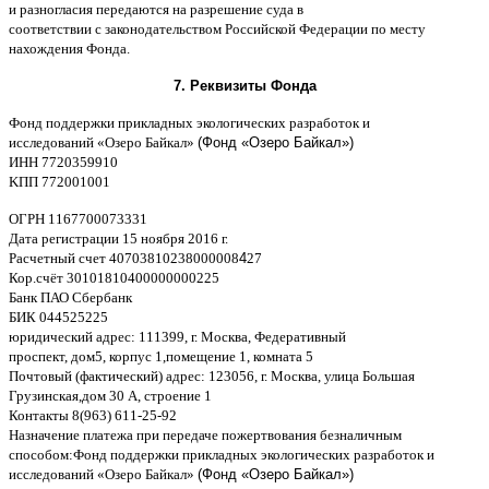
и разногласия передаются на разрешение суда в
соответствии
c
законодательством Российской Федерации по месту
нахождения Фонда
.
7.
Реквизиты Фонда
Фонд поддержки прикладных экологических разработок и
исследований
«
Озеро Байкал
»
(Фонд «Озеро Байкал»)
ИНН
7720359910
K
ПП
772001001
ОГРН
1167700073331
Дата регистрации
15
ноября
2016
г
.
Расчетный счет
40703810238000008
4
27
Кор
.
счёт
30101810400000000225
Банк ПАО Сбербанк
БИК
044525225
юридический адрес
: 111399,
г
.
Москва
,
Федеративный
проспект
,
дом
5,
корпус
1,
помещение
1,
комната
5
Почтовый
(
фактический
)
адрес
: 123056,
г
.
Москва
,
улица Большая
Грузинская
,
дом
30
А
,
строение
1
Контакты
8(963) 611-25-92
Назначение платежа при передаче пожертвования безналичным
способом
:
Фонд поддержки прикладных экологических разработок и
исследований
«
Озеро Байкал
»
(Фонд «Озеро Байкал»)