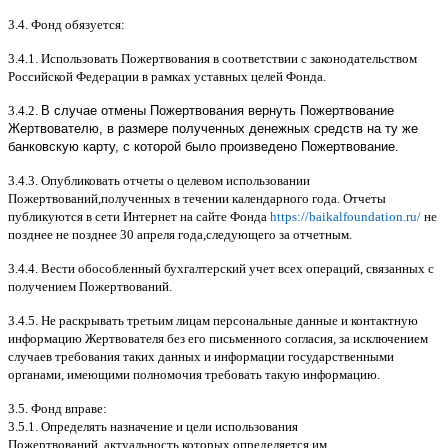
3.4.
Фонд обязуется
:
3.4.1.
Использовать Пожертвования в соответствии с законодательством
Российской Федерации в рамках уставных целей Фонда
.
3.4.2.
В случае отмены Пожертвования вернуть Пожертвование
Жертвователю, в размере полученных денежных средств на ту же
банковскую карту, с которой было произведено Пожертвование.
3.4.3.
Опубликовать отчеты о целевом использовании
Пожертвований
,
полученных в течении календарного года
.
Отчеты
публикуются в сети Интернет на сайте Фонда
https://baikalfoundation.ru/
не
позднее не позднее
30
апреля года
,
следующего за отчетным
.
3.4.4.
Вести обособленный бухгалтерский учет всех операций
,
связанных с
получением Пожертвований
.
3.4.5.
Не раскрывать третьим лицам персональные данные и контактную
информацию Жертвователя без его письменного согласия
,
за исключением
случаев требования таких данных и информации государственными
органами
,
имеющими полномочия требовать такую информацию
.
3.5.
Фонд вправе
:
3.5.1.
Определять назначение и цели использования
Пожертвований
,
актуальность которых определяется им