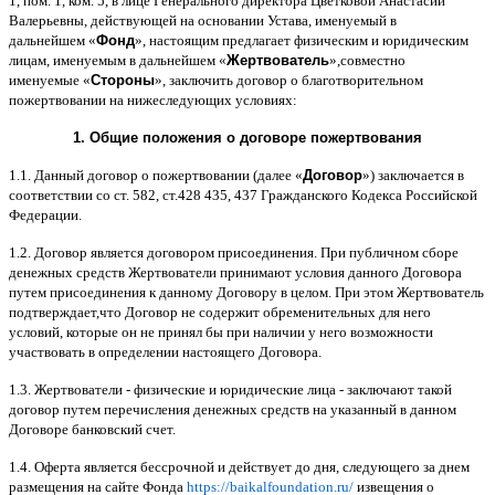
1,
пом
. 1,
ком
. 5,
в лице Генерального директора Цветковой Анастасии
Валерьевны
,
действующей на основании Устава
,
именуемый в
дальнейшем
«
Фонд
»,
настоящим предлагает физическим и юридическим
лицам
,
именуемым в дальнейшем
«
Жертвователь
»,
совместно
именуемые
«
Стороны
»,
заключить договор
o
благотворительном
пожертвовании на нижеследующих условиях
:
1.
Общие положения
o
договоре пожертвования
1.1.
Данный договор о пожертвовании
(
далее
«
Договор
»)
заключается в
соответствии со ст
. 582,
ст
.428 435, 437
Гражданского Кодекса Российской
Федерации
.
1.2.
Договор является договором присоединения
.
При публичном сборе
денежных средств Жертвователи принимают условия данного Договора
путем присоединения к данному Договору в целом
.
При этом Жертвователь
подтверждает
,
что Договор не содержит обременительных для него
условий
,
которые он не принял бы при наличии у него возможности
участвовать в определении настоящего Договора
.
1.3.
Жертвователи
-
физические и юридические лица
-
заключают такой
договор путем перечисления денежных средств на указанный в данном
Договоре банковский счет
.
1.4.
Оферта является бессрочной и действует до дня
,
следующего за днем
размещения на сайте Фонда
https://baikalfoundation.ru/
извещения о