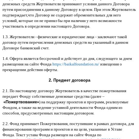
денежных средств Жертвователи принимают условия данного Договора
путем присоединения к данному Договору в целом
.
При этом Жертвователь
подтверждает
,
что Договор не содержит обременительных для него
условий
,
которые он не принял бы при наличии у него возможности
участвовать в определении настоящего Договора
.
1.3.
Жертвователи
-
физические и юридические лица
-
заключают такой
договор путем перечисления денежных средств на указанный в данном
Договоре банковский счет
.
1.4.
Оферта является бессрочной и действует до дня
,
следующего за днем
размещения на сайте Фонда
https://baikalfoundation.ru/
извещения о
прекращении действия оферты
.
2.
Предмет договора
2.1.
По настоящему договору Жертвователь в качестве пожертвования
передает Фонду собственные денежные средства
(
далее
–
«
Пожертвование
»
)
на поддержку проектов и программ
,
реализуемые
Фондом
,
а также на ведение уставной деятельности Фонда одним из
способов
,
предусмотренных настоящим договором
.
2.2.
Фонд принимает Пожертвования
,
поступившие в рамках договора
,
для
финансирования программ и проектов и на цели
,
указанные в Уставе
Фонда
.
Текст устава Фонда размещен на сайте Фонда по