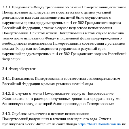
3.3.3.
Предъявлять Фонду требование об отмене Пожертвования
,
если такое
Пожертвование используется не в соответствии с целями уставной
деятельности или если изменение этих целей было осуществлено с
нарушением правил
,
предусмотренных п
. 4
ст
. 582
Гражданского кодекса
Российской Федерации
,
а также в случае нецелевого использования
Пожертвований
.
При этом отмена Пожертвования в этом случае возможна
только после направления Фонду в письменной форме предупреждения о
необходимости использования Пожертвования в соответствии с уставными
целями Фонда или необходимости устранения в разумный срок
нарушений
,
предусмотренных п
. 4
ст
. 582
Гражданского кодекса Российской
Федерации
.
3.4.
Фонд обязуется
:
3.4.1.
Использовать Пожертвования в соответствии с законодательством
Российской Федерации в рамках уставных целей Фонда
.
3.4.2.
В случае отмены Пожертвования вернуть Пожертвование
Жертвователю, в размере полученных денежных средств на ту же
банковскую карту, с которой было произведено Пожертвование.
3.4.3.
Опубликовать отчеты о целевом использовании
Пожертвований
,
полученных в течении календарного года
.
Отчеты
публикуются в сети Интернет на сайте Фонда
https://baikalfoundation.ru/
не