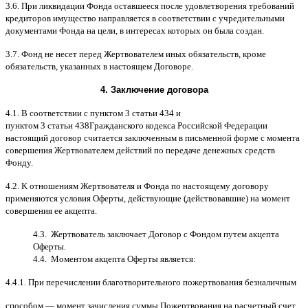
3.6.
При ликвидации Фонда оставшееся после удовлетворения требований
кредиторов имущество направляется в соответствии с учредительными
документами Фонда на цели
,
в интересах которых он была создан
.
3.7.
Фонд не несет перед Жертвователем иных обязательств
,
кроме
обязательств
,
указанных в настоящем Договоре
.
4.
Заключение договора
4.1. B
соответствии с пунктом
3
статьи
434
и
пунктом
3
статьи
438
Гражданского кодекса Российской Федерации
настоящий договор считается заключенным в письменной форме
c
момента
совершения Жертвователем действий по передаче денежных средств
Фонду
.
4.2. K
отношениям Жертвователя и Фонда по настоящему договору
применяются условия Оферты
,
действующие
(
действовавшие
)
на момент
совершения ее акцепта
.
4.3.
Жертвователь заключает Договор
c
Фондом путем акцепта
Оферты
.
4.4.
Моментом акцепта Оферты является
:
4.4.1.
При перечислении благотворительного пожертвования безналичным
способом
—
момент зачисления суммы Пожертвования на расчетный счет