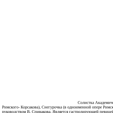
Солистка Академиче
Римского- Корсакова), Снегурочка (в одноименной опере Римс
руководством В. Спивакова. Является гастролирующей певицей