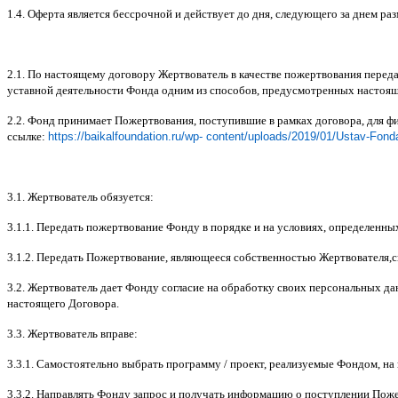
1.4.
Оферта является бессрочной и действует до дня
,
следующего за днем ра
2.1.
По настоящему договору Жертвователь в качестве пожертвования перед
уставной деятельности Фонда одним из способов
,
предусмотренных настоя
2.2.
Фонд принимает Пожертвования
,
поступившие в рамках договора
,
для ф
ссылке
:
https://baikalfoundation.ru/wp- content/uploads/2019/01/Ustav-Fond
3.1.
Жертвователь обязуется
:
3.1.1.
Передать пожертвование Фонду в порядке и на условиях
,
определенны
3.1.2.
Передать Пожертвование
,
являющееся собственностью Жертвователя
,
с
3.2.
Жертвователь дает Фонду согласие на обработку своих персональных д
настоящего Договора
.
3.3.
Жертвователь вправе
:
3.3.1.
Самостоятельно выбрать программу
/
проект
,
реализуемые Фондом
,
на
3.3.2.
Направлять Фонду запрос и получать информацию о поступлении Пож