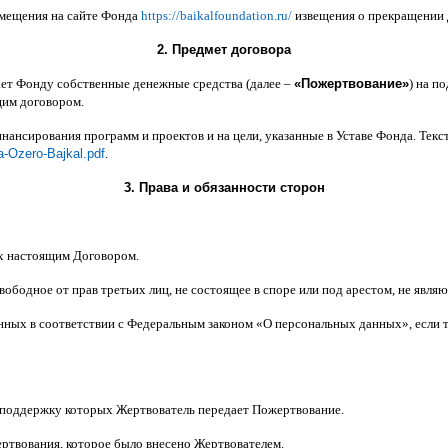
змещения на сайте Фонда
https://baikalfoundation.ru/
извещения о прекращении
2.
Предмет договора
ает Фонду собственные денежные средства
(
далее
–
«
Пожертвование
»
)
на по
щим договором
.
инансирования программ и проектов и на цели
,
указанные в Уставе Фонда
.
Текс
a-Ozero-Bajkal.pdf
.
3.
Права и обязанности сторон
х настоящим Договором
.
вободное от прав третьих лиц
,
не состоящее в споре или под арестом
,
не являю
анных в соответствии с Федеральным законом
«
О персональных данных
»,
если 
 поддержку которых Жертвователь передает Пожертвование
.
ертвования
,
которое было внесено Жертвователем
.