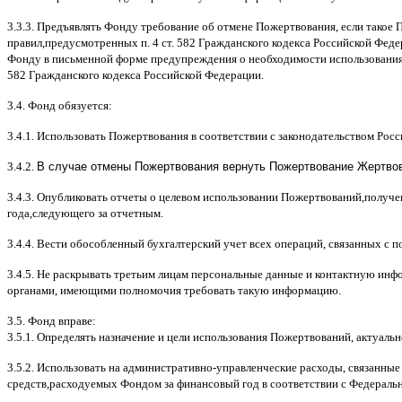
3.3.3.
Предъявлять Фонду требование об отмене Пожертвования
,
если такое 
правил
,
предусмотренных п
. 4
ст
. 582
Гражданского кодекса Российской Фед
Фонду в письменной форме предупреждения о необходимости использования
582
Гражданского кодекса Российской Федерации
.
3.4.
Фонд обязуется
:
3.4.1.
Использовать Пожертвования в соответствии с законодательством Рос
3.4.2.
В случае отмены Пожертвования вернуть Пожертвование Жертвова
3.4.3.
Опубликовать отчеты о целевом использовании Пожертвований
,
получе
года
,
следующего за отчетным
.
3.4.4.
Вести обособленный бухгалтерский учет всех операций
,
связанных с 
3.4.5.
Не раскрывать третьим лицам персональные данные и контактную инфо
органами
,
имеющими полномочия требовать такую информацию
.
3.5.
Фонд вправе
:
3.5.1.
Определять назначение и цели использования Пожертвований
,
актуальн
3.5.2.
Использовать на административно
-
управленческие расходы
,
связанные
средств
,
расходуемых Фондом за финансовый год в соответствии с Федераль