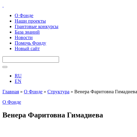
О Фонде
Наши проекты
Грантовые конкурсы
База знаний
Новости
Помочь Фонду
Новый сайт
RU
EN
Главная
»
О Фонде
»
Структура
»
Венера Фаритовна Гимадиев
О Фонде
Венера Фаритовна Гимадиева