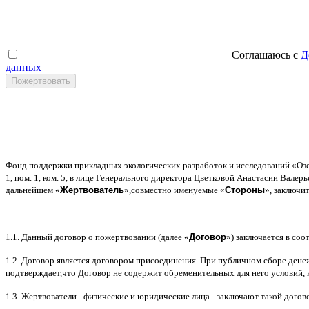
Соглашаюсь с
Д
данных
Фонд поддержки прикладных экологических разработок и исследований
«
Оз
1,
пом
. 1,
ком
. 5,
в лице Генерального директора Цветковой Анастасии Валер
дальнейшем
«
Жертвователь
»,
совместно именуемые
«
Стороны
»,
заключи
1.1.
Данный договор о пожертвовании
(
далее
«
Договор
»)
заключается в соот
1.2.
Договор является договором присоединения
.
При публичном сборе дене
подтверждает
,
что Договор не содержит обременительных для него условий
,
1.3.
Жертвователи
-
физические и юридические лица
-
заключают такой догов