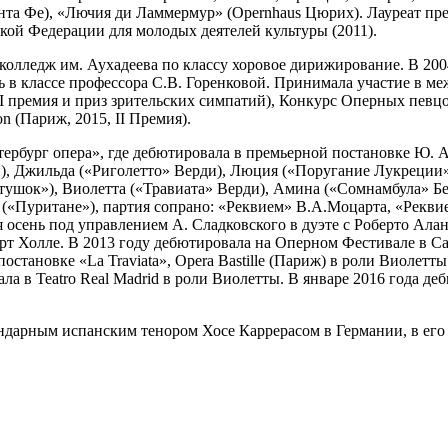
анта Фе), «Лючия ди Ламмермур» (Opernhaus Цюрих). Лауреат пр
кой Федерации для молодых деятелей культуры (2011).
колледж им. Аухадеева по классу хоровое дирижирование. В 20
сь в классе профессора С.В. Горенковой. Принимала участие в 
II премия и приз зрительских симпатий), Конкурс Оперных певцов
on (Париж, 2015, II Премия).
етербург опера», где дебютировала в премьерной постановке Ю.
, Джильда («Риголетто» Верди), Люция («Поругание Лукреции» 
тушок»), Виолетта («Травиата» Верди), Амина («Сомнамбула» Бе
 («Пуритане»), партия сопрано: «Реквием» В.А.Моцарта, «Рекв
осень под управлением А. Сладковского в дуэте с Роберто Алань
т Холле. В 2013 году дебютировала на Оперном Фестивале в Са
становке «La Traviata», Opera Bastille (Париж) в роли Виолетт
вала в Teatro Real Madrid в роли Виолетты. В январе 2016 года д
ендарным испанским тенором Хосе Каррерасом в Германии, в его