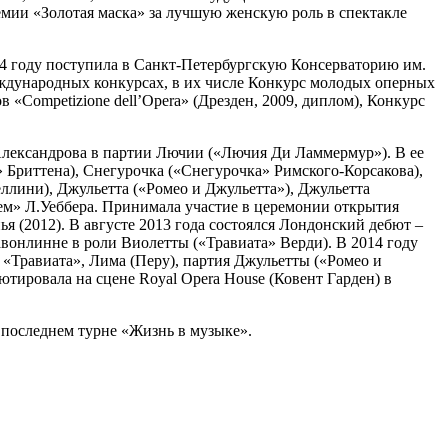
емии «Золотая маска» за лучшую женскую роль в спектакле
04 году поступила в Санкт-Петербургскую Консерваторию им.
международных конкурсах, в их числе Конкурс молодых оперных
 «Competizione dell’Opera» (Дрезден, 2009, диплом), Конкурс
 Александрова в партии Лючии («Лючия Ди Ламмермур»). В ее
Бриттена), Снегурочка («Снегурочка» Римского-Корсакова),
ллини), Джульетта («Ромео и Джульетта»), Джульетта
ием» Л.Уеббера. Принимала участие в церемонии открытия
я (2012). В августе 2013 года состоялся Лондонский дебют –
вонлинне в роли Виолетты («Травиата» Верди). В 2014 году
ы «Травиата», Лима (Перу), партия Джульетты («Ромео и
ебютировала на сцене Royal Opera House (Ковент Гарден) в
 последнем турне «Жизнь в музыке».