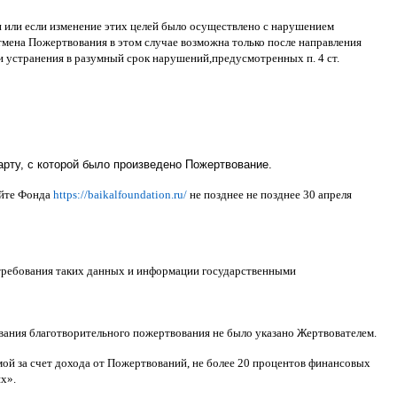
ти или если изменение этих целей было осуществлено с нарушением
тмена Пожертвования в этом случае возможна только после направления
и устранения в разумный срок нарушений
,
предусмотренных п
. 4
ст
.
рту, с которой было произведено Пожертвование.
айте Фонда
https://baikalfoundation.ru/
не позднее не позднее
30
апреля
 требования таких данных и информации государственными
ования благотворительного пожертвования не было указано Жертвователем
.
ой за счет дохода от Пожертвований
,
не более
20
процентов финансовых
ях
».