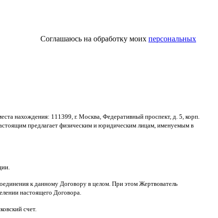
Соглашаюсь на обработку моих
персональных
места нахождения
: 111399,
г
.
Москва
,
Федеративный проспект
,
д
. 5,
корп
.
астоящим предлагает физическим и юридическим лицам
,
именуемым в
ции
.
оединения к данному Договору в целом
.
При этом Жертвователь
делении настоящего Договора
.
ковский счет
.