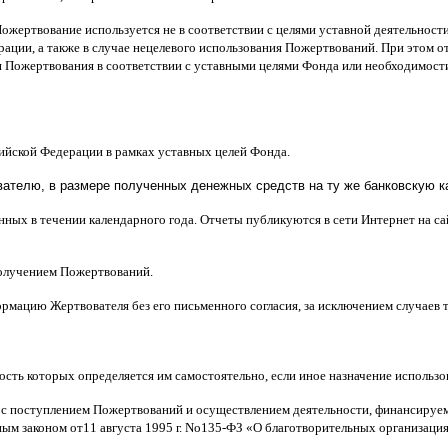
Пожертвование используется не в соответствии с целями уставной деятельнос
ерации
,
а также в случае нецелевого использования Пожертвований
.
При этом о
 Пожертвования в соответствии с уставными целями Фонда или необходимост
сийской Федерации в рамках уставных целей Фонда
.
телю, в размере полученных денежных средств на ту же банковскую ка
нных в течении календарного года
.
Отчеты публикуются в сети Интернет на с
получением Пожертвований
.
рмацию Жертвователя без его письменного согласия
,
за исключением случаев
ость которых определяется им самостоятельно
,
если иное назначение использ
 с поступлением Пожертвований и осуществлением деятельности
,
финансируем
ным законом от
11
августа
1995
г
.
No
135-
ФЗ
«
О благотворительных организаци