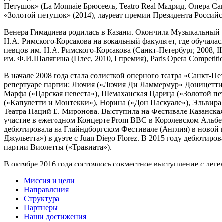
Петушок» (La Monnaie Брюсеель, Teatro Real Мадрид, Опера С
«Золотой петушок» (2014), лауреат премии Президента Российс
Венера Гимадиева родилась в Казани. Окончила Музыкальный 
Н.А. Римского-Корсакова на вокальный факультет, где обучала
певцов им. Н.А. Римского-Корсакова (Санкт-Петербург, 2008, I
им. Ф.И.Шаляпина (Плес, 2010, I премия), Paris Opera Competiti
В начале 2008 года стала солисткой оперного театра «Санкт-П
репертуаре партии: Лючия («Лючия Ди Ламмермур» Доницетти)
Марфа («Царская невеста»), Шемаханская Царица («Золотой пе
(«Капулетти и Монтекки»), Норина («Дон Паскуале»), Эльвира
Театра Наций Е. Миронова. Выступила на Фестивале Казанская 
участие в ежегодном Концерте Prom BBC в Королевском Альбер
дебютировала на Глайндборгском Фестивале (Англия) в новой по
Джульетта») в дуэте с Juan Diego Florez. В 2015 году дебютиро
партии Виолетты («Травиата»).
В октябре 2016 года состоялось совместное выступление с лег
Миссия и цели
Направления
Структура
Партнеры
Наши достижения