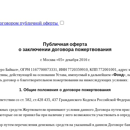
оговором публичной оферты
Публичная оферта
о заключении договора пожертвования
г
.
Москва
«05»
декабря
2016
г
.
еро Байкал
»,
ОГРН
1167700073331,
ИНН
7720359910,
КПП
772001001,
адрес 
ьевны
,
действующей на основании Устава
,
именуемый в дальнейшем
«
Фонд
»,
н
ть договор
o
благотворительном пожертвовании на нижеследующих условиях
:
1.
Общие положения
o
договоре пожертвования
ветствии со ст
. 582,
ст
.428 435, 437
Гражданского Кодекса Российской Федера
жных средств Жертвователи принимают условия данного Договора путем прис
которые он не принял бы при наличии у него возможности участвовать в опре
ор путем перечисления денежных средств на указанный в данном Договоре бан