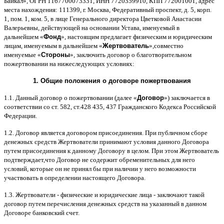
Байкал
»,
ОГРН
1167700073331,
ИНН
7720359910,
КПП
772001001,
адрес
места нахождения
: 111399,
г
.
Москва
,
Федеративный проспект
,
д
. 5,
корп
.
1,
пом
. 1,
ком
. 5,
в лице Генерального директора Цветковой Анастасии
Валерьевны
,
действующей на основании Устава
,
именуемый в
дальнейшем
«
Фонд
»,
настоящим предлагает физическим и юридическим
лицам
,
именуемым в дальнейшем
«
Жертвователь
»,
совместно
именуемые
«
Стороны
»,
заключить договор
o
благотворительном
пожертвовании на нижеследующих условиях
:
1.
Общие положения
o
договоре пожертвования
1.1.
Данный договор о пожертвовании
(
далее
«
Договор
»)
заключается в
соответствии со ст
. 582,
ст
.428 435, 437
Гражданского Кодекса Российской
Федерации
.
1.2.
Договор является договором присоединения
.
При публичном сборе
денежных средств Жертвователи принимают условия данного Договора
путем присоединения к данному Договору в целом
.
При этом Жертвователь
подтверждает
,
что Договор не содержит обременительных для него
условий
,
которые он не принял бы при наличии у него возможности
участвовать в определении настоящего Договора
.
1.3.
Жертвователи
-
физические и юридические лица
-
заключают такой
договор путем перечисления денежных средств на указанный в данном
Договоре банковский счет
.