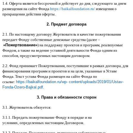
1.4.
Оферта является бессрочной и действует до дня
,
следующего за днем
размещения на сайте Фонда
https://baikalfoundation.ru/
извещения о
прекращении действия оферты
.
2.
Предмет договора
2.1.
По настоящему договору Жертвователь в качестве пожертвования
передает Фонду собственные денежные средства
(
далее
–
«
Пожертвование
»
)
на поддержку проектов и программ
,
реализуемые
Фондом
,
а также на ведение уставной деятельности Фонда одним из
способов
,
предусмотренных настоящим договором
.
2.2.
Фонд принимает Пожертвования
,
поступившие в рамках договора
,
для
финансирования программ и проектов и на цели
,
указанные в Уставе
Фонда
.
Текст устава Фонда размещен на сайте Фонда по
ссылке
:
https://baikalfoundation.ru/wp- content/uploads/2019/01/Ustav-
Fonda-Ozero-Bajkal.pdf
.
3.
Права и обязанности сторон
3.1.
Жертвователь обязуется
:
3.1.1.
Передать пожертвование Фонду в порядке и на
условиях
,
определенных настоящим Договором
.
3.1.2.
Передать Пожертвование
,
являющееся собственностью