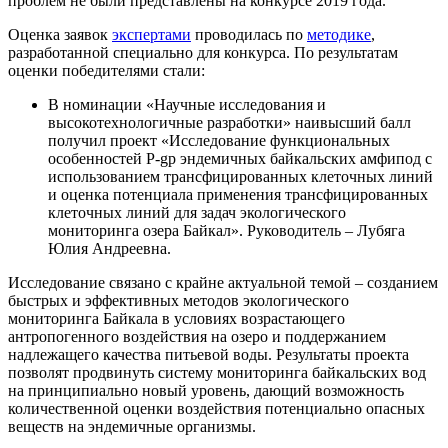
проблем не были представлены на конкурсе 2019 года.
Оценка заявок
экспертами
проводилась по
методике
,
разработанной специально для конкурса. По результатам
оценки победителями стали:
В номинации «Научные исследования и
высокотехнологичные разработки» наивысший балл
получил проект «Исследование функциональных
особенностей Р-gp эндемичных байкальских амфипод с
использованием трансфицированных клеточных линий
и оценка потенциала применения трансфицированных
клеточных линий для задач экологического
мониторинга озера Байкал». Руководитель – Лубяга
Юлия Андреевна.
Исследование связано с крайне актуальной темой – созданием
быстрых и эффективных методов экологического
мониторинга Байкала в условиях возрастающего
антропогенного воздействия на озеро и поддержанием
надлежащего качества питьевой воды. Результаты проекта
позволят продвинуть систему мониторинга байкальских вод
на принципиально новый уровень, дающий возможность
количественной оценки воздействия потенциально опасных
веществ на эндемичные организмы.