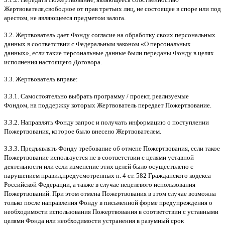
Жертвователя
,
свободное от прав третьих лиц
,
не состоящее в споре или под
арестом
,
не являющееся предметом залога
.
3.2.
Жертвователь дает Фонду согласие на обработку своих персональных
данных в соответствии с Федеральным законом
«
О персональных
данных
»,
если такие персональные данные были переданы Фонду в целях
исполнения настоящего Договора
.
3.3.
Жертвователь вправе
:
3.3.1.
Самостоятельно выбрать программу
/
проект
,
реализуемые
Фондом
,
на поддержку которых Жертвователь передает Пожертвование
.
3.3.2.
Направлять Фонду запрос и получать информацию о поступлении
Пожертвования
,
которое было внесено Жертвователем
.
3.3.3.
Предъявлять Фонду требование об отмене Пожертвования
,
если такое
Пожертвование используется не в соответствии с целями уставной
деятельности или если изменение этих целей было осуществлено с
нарушением правил
,
предусмотренных п
. 4
ст
. 582
Гражданского кодекса
Российской Федерации
,
а также в случае нецелевого использования
Пожертвований
.
При этом отмена Пожертвования в этом случае возможна
только после направления Фонду в письменной форме предупреждения о
необходимости использования Пожертвования в соответствии с уставными
целями Фонда или необходимости устранения в разумный срок