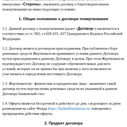
именуемые
«
Стороны
»,
заключить договор
o
благотворительном
пожертвовании на нижеследующих условиях
:
1.
Общие положения
o
договоре пожертвования
1.1.
Данный договор о пожертвовании
(
далее
«
Договор
»)
заключается в
соответствии со ст
. 582,
ст
.428 435, 437
Гражданского Кодекса Российской
Федерации
.
1.2.
Договор является договором присоединения
.
При публичном сборе
денежных средств Жертвователи принимают условия данного Договора
путем присоединения к данному Договору в целом
.
При этом Жертвователь
подтверждает
,
что Договор не содержит обременительных для него
условий
,
которые он не принял бы при наличии у него возможности
участвовать в определении настоящего Договора
.
1.3.
Жертвователи
-
физические и юридические лица
-
заключают такой
договор путем перечисления денежных средств на указанный в данном
Договоре банковский счет
.
1.4.
Оферта является бессрочной и действует до дня
,
следующего за днем
размещения на сайте Фонда
https://baikalfoundation.ru/
извещения о
прекращении действия оферты
.
2.
Предмет договора