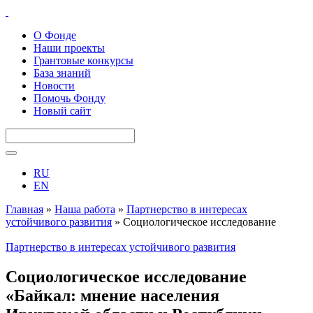
О Фонде
Наши проекты
Грантовые конкурсы
База знаний
Новости
Помочь Фонду
Новый сайт
RU
EN
Главная
»
Наша работа
»
Партнерство в интересах
устойчивого развития
»
Социологическое исследование
«Байкал: мнение населения Иркутской области и Республики
Бурятия об экологических проблемах озера»
Партнерство в интересах устойчивого развития
Социологическое исследование
«Байкал: мнение населения