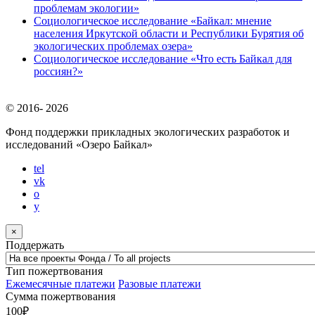
проблемам экологии»
Социологическое исследование «Байкал: мнение
населения Иркутской области и Республики Бурятия об
экологических проблемах озера»
Социологическое исследование «Что есть Байкал для
россиян?»
© 2016-
2026
Фонд поддержки прикладных экологических разработок и
исследований
«Озеро Байкал»
tel
vk
o
y
×
Поддержать
Тип пожертвования
Ежемесячные платежи
Разовые платежи
Сумма пожертвования
100
₽