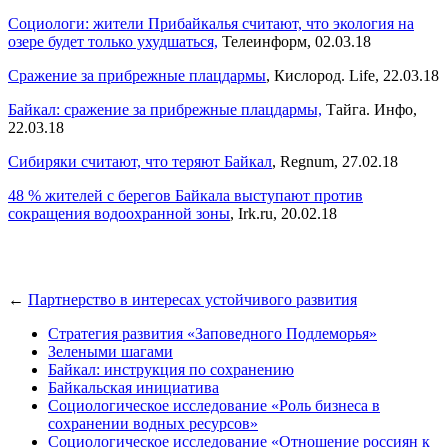
Социологи: жители Прибайкалья считают, что экология на
озере будет только ухудшаться,
Телеинформ, 02.03.18
Сражение за прибрежные плацдармы
, Кислород. Life, 22.03.18
Байкал: сражение за прибрежные плацдармы,
Тайга. Инфо,
22.03.18
Сибиряки считают, что теряют Байкал
, Regnum, 27.02.18
48 % жителей с берегов Байкала выступают против
сокращения водоохранной зоны
, Irk.ru, 20.02.18
←
Партнерство в интересах устойчивого развития
Стратегия развития «Заповедного Подлеморья»
Зелеными шагами
Байкал: инструкция по сохранению
Байкальская инициатива
Социологическое исследование «Роль бизнеса в
сохранении водных ресурсов»
Социологическое исследование «Отношение россиян к