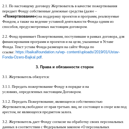
2.1.
По настоящему договору Жертвователь в качестве пожертвования
передает Фонду собственные денежные средства
(
далее
–
«
Пожертвование
»
)
на поддержку проектов и программ
,
реализуемые
Фондом
,
а также на ведение уставной деятельности Фонда одним из
способов
,
предусмотренных настоящим договором
.
2.2.
Фонд принимает Пожертвования
,
поступившие в рамках договора
,
для
финансирования программ и проектов и на цели
,
указанные в Уставе
Фонда
.
Текст устава Фонда размещен на сайте Фонда по
ссылке
:
https://baikalfoundation.ru/wp- content/uploads/2019/01/Ustav-
Fonda-Ozero-Bajkal.pdf
.
3.
Права и обязанности сторон
3.1.
Жертвователь обязуется
:
3.1.1.
Передать пожертвование Фонду в порядке и на
условиях
,
определенных настоящим Договором
.
3.1.2.
Передать Пожертвование
,
являющееся собственностью
Жертвователя
,
свободное от прав третьих лиц
,
не состоящее в споре или под
арестом
,
не являющееся предметом залога
.
3.2.
Жертвователь дает Фонду согласие на обработку своих персональных
данных в соответствии с Федеральным законом
«
О персональных