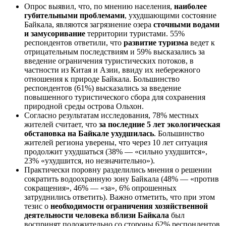
Опрос выявил, что, по мнению населения,
наиболее
губительными проблемами
, ухудшающими состояние
Байкала, являются загрязнение озера
сточными водами
и замусоривание
территории туристами. 55%
респондентов ответили, что
развитие туризма
ведет к
отрицательным последствиям и 59% высказались за
введение ограничения туристических потоков, в
частности из Китая и Азии, ввиду их небережного
отношения к природе Байкала. Большинство
респондентов (61%) высказались за введение
повышенного туристического сбора для сохранения
природной среды острова Ольхон.
Согласно результатам исследования, 78% местных
жителей считает, что
за последние 5 лет экологическая
обстановка на Байкале ухудшилась
. Большинство
жителей региона уверены, что через 10 лет ситуация
продолжит ухудшаться (38% — «сильно ухудшится»,
23% «ухудшится, но незначительно»).
Практически поровну разделились мнения о решении
сократить водоохранную зону Байкала (48% — «против
сокращения», 46% — «за», 6% опрошенных
затруднились ответить). Важно отметить, что при этом
тезис о
необходимости ограничения хозяйственной
деятельности человека вблизи Байкала
был
воспринят положительно со стороны 62% респондентов.