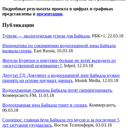
Подробные результаты проекта в цифрах и графиках
представлены в
презентации
.
Публикации
Туризм — экологическая угроза для Байкала
, РБК+1, 22.03.18
Инициатива по сокращению водоохранной зоны Байкала
вызвала споры
, East Russia, 16.03.18
Жители Бурятии и иркутяне больше не хотят выходить из
«искусственной резервации»?
, Infpol, 12.03.18
Депутат ГД: Документ о водоохранной зоне Байкала нужно
принять на основе научных данных
, Irkutsk Media, 12.03.18
Водоохранные границы Байкала хотят скорректировать
,
Коммерсантъ FM, 11.03.18
Водоохранная зона Байкала тонет в спорах
, Коммерсантъ,
06.03.18
Соцопрос: главная беда Байкала это мусор и за последние 5
лет ситуация ухудшилась
, Восток Телеинформ, 03.03.18