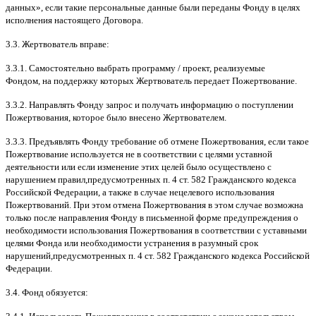
данных
»,
если такие персональные данные были переданы Фонду в целях
исполнения настоящего Договора
.
3.3.
Жертвователь вправе
:
3.3.1.
Самостоятельно выбрать программу
/
проект
,
реализуемые
Фондом
,
на поддержку которых Жертвователь передает Пожертвование
.
3.3.2.
Направлять Фонду запрос и получать информацию о поступлении
Пожертвования
,
которое было внесено Жертвователем
.
3.3.3.
Предъявлять Фонду требование об отмене Пожертвования
,
если такое
Пожертвование используется не в соответствии с целями уставной
деятельности или если изменение этих целей было осуществлено с
нарушением правил
,
предусмотренных п
. 4
ст
. 582
Гражданского кодекса
Российской Федерации
,
а также в случае нецелевого использования
Пожертвований
.
При этом отмена Пожертвования в этом случае возможна
только после направления Фонду в письменной форме предупреждения о
необходимости использования Пожертвования в соответствии с уставными
целями Фонда или необходимости устранения в разумный срок
нарушений
,
предусмотренных п
. 4
ст
. 582
Гражданского кодекса Российской
Федерации
.
3.4.
Фонд обязуется
: