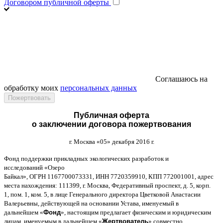
Договором публичной оферты
Соглашаюсь на
обработку моих
персональных данных
Публичная оферта
о заключении договора пожертвования
г
.
Москва
«05»
декабря
2016
г
.
Фонд поддержки прикладных экологических разработок и
исследований
«
Озеро
Байкал
»,
ОГРН
1167700073331,
ИНН
7720359910,
КПП
772001001,
адрес
места нахождения
: 111399,
г
.
Москва
,
Федеративный проспект
,
д
. 5,
корп
.
1,
пом
. 1,
ком
. 5,
в лице Генерального директора Цветковой Анастасии
Валерьевны
,
действующей на основании Устава
,
именуемый в
дальнейшем
«
Фонд
»,
настоящим предлагает физическим и юридическим
лицам
,
именуемым в дальнейшем
«
Жертвователь
»,
совместно