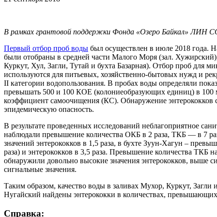
В рамках грантовой поддержки Фонда «Озеро Байкал» ЛИН СО
Первый отбор проб воды
был осуществлен в июле 2018 года. На
были отобраны в средней части Малого Моря (зал. Хужирский
Куркут, Хул, Загли, Тутай и бухта Базарная). Отбор проб для
используются для питьевых, хозяйственно-бытовых нужд и рек
II категории водопользования. В пробах воды определяли пок
превышать 500 и 100 КОЕ (колониеобразующих единиц) в 100 
коэффициент самоочищения (КС). Обнаружение энтерококков с
эпидемическую опасность.
В результате проведенных исследований неблагоприятное санит
наблюдали превышение количества ОКБ в 2 раза, ТКБ — в 7 раз,
значений энтерококков в 1,5 раза, в бухте Зуун-Хагун – прев
раза) и энтерококков в 3,5 раза. Превышение количества ТКБ н
обнаружили довольно высокие значения энтерококков, выше си
сигнальные значения.
Таким образом, качество воды в заливах Мухор, Куркут, Загли 
Нугайский найдены энтерококки в количествах, превышающих с
Справка: