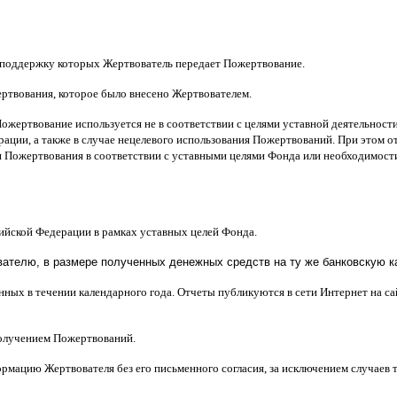
 поддержку которых Жертвователь передает Пожертвование
.
ертвования
,
которое было внесено Жертвователем
.
Пожертвование используется не в соответствии с целями уставной деятельнос
ерации
,
а также в случае нецелевого использования Пожертвований
.
При этом о
 Пожертвования в соответствии с уставными целями Фонда или необходимост
сийской Федерации в рамках уставных целей Фонда
.
телю, в размере полученных денежных средств на ту же банковскую ка
нных в течении календарного года
.
Отчеты публикуются в сети Интернет на с
получением Пожертвований
.
рмацию Жертвователя без его письменного согласия
,
за исключением случаев