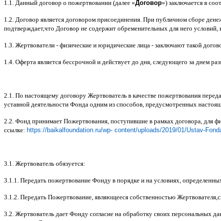
1.1.
Данный договор о пожертвовании
(
далее
«
Договор
»)
заключается в соот
1.2.
Договор является договором присоединения
.
При публичном сборе дене
подтверждает
,
что Договор не содержит обременительных для него условий
,
1.3.
Жертвователи
-
физические и юридические лица
-
заключают такой догов
1.4.
Оферта является бессрочной и действует до дня
,
следующего за днем ра
2.1.
По настоящему договору Жертвователь в качестве пожертвования перед
уставной деятельности Фонда одним из способов
,
предусмотренных настоя
2.2.
Фонд принимает Пожертвования
,
поступившие в рамках договора
,
для ф
ссылке
:
https://baikalfoundation.ru/wp- content/uploads/2019/01/Ustav-Fond
3.1.
Жертвователь обязуется
:
3.1.1.
Передать пожертвование Фонду в порядке и на условиях
,
определенны
3.1.2.
Передать Пожертвование
,
являющееся собственностью Жертвователя
,
с
3.2.
Жертвователь дает Фонду согласие на обработку своих персональных д