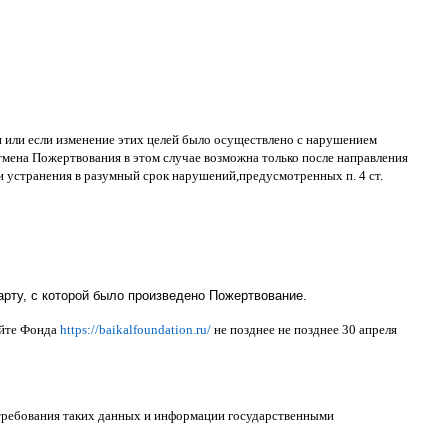
ти или если изменение этих целей было осуществлено с нарушением
тмена Пожертвования в этом случае возможна только после направления
и устранения в разумный срок нарушений
,
предусмотренных п
. 4
ст
.
рту, с которой было произведено Пожертвование.
айте Фонда
https://baikalfoundation.ru/
не позднее не позднее
30
апреля
 требования таких данных и информации государственными