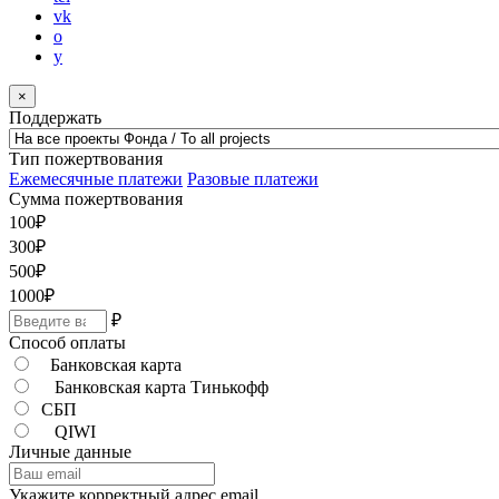
vk
o
y
×
Поддержать
Тип пожертвования
Ежемесячные платежи
Разовые платежи
Сумма пожертвования
100
₽
300
₽
500
₽
1000
₽
₽
Способ оплаты
Банковская карта
Банковская карта Тинькофф
СБП
QIWI
Личные данные
Укажите корректный адрес email