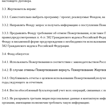
настоящего Договора
.
3.3.
Жертвователь вправе
:
3.3.1.
Самостоятельно выбрать программу
/
проект
,
реализуемые Фондом
,
на
3.3.2.
Направлять Фонду запрос и получать информацию о поступлении Пож
3.3.3.
Предъявлять Фонду требование об отмене Пожертвования
,
если такое 
правил
,
предусмотренных п
. 4
ст
. 582
Гражданского кодекса Российской Фед
Фонду в письменной форме предупреждения о необходимости использования
582
Гражданского кодекса Российской Федерации
.
3.4.
Фонд обязуется
:
3.4.1.
Использовать Пожертвования в соответствии с законодательством Рос
3.4.2.
В случае отмены Пожертвования вернуть Пожертвование Жертвова
3.4.3.
Опубликовать отчеты о целевом использовании Пожертвований
,
получе
года
,
следующего за отчетным
.
3.4.4.
Вести обособленный бухгалтерский учет всех операций
,
связанных с 
3.4.5.
Не раскрывать третьим лицам персональные данные и контактную инфо
органами
,
имеющими полномочия требовать такую информацию
.