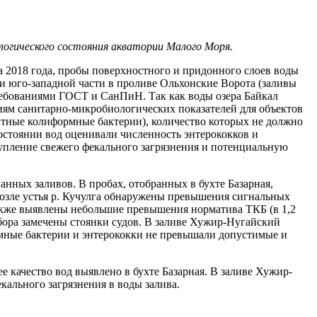
огического состояния акватории Малого Моря.
та 2018 года, пробы поверхностного и придонного слоев воды
и юго-западной части в проливе Ольхонские Ворота (заливы
 требованиями ГОСТ и СанПиН. Так как воды озера Байкал
иям санитарно-микробиологических показателей для объектов
нтные колиформные бактерии), количество которых не должно
стоянии вод оценивали численность энтерококков и
упление свежего фекального загрязнения и потенциальную
анных заливов. В пробах, отобранных в бухте Базарная,
 возле устья р. Кучулга обнаружены превышения сигнальных
 также выявлены небольшие превышения норматива ТКБ (в 1,2
отбора замечены стоянки судов. В заливе Хужир-Нугайский
рмные бактерии и энтерококки не превышали допустимые и
ее качество вод выявлено в бухте Базарная. В заливе Хужир-
ального загрязнения в воды залива.