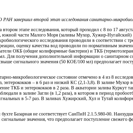
 РАН завершил второй этап исследования санитарно-микробиол
 втором этапе исследования, который проходил с 8 по 17 авгус
), южной части Малого Моря (заливы Мухор, Хужир-Нугайский) 
 микробиологического исследования проводили в соответствии с
реации, оценку качества вод проводили по нормативным значен
азатели ОКБ (общие колиформные бактерии) и ТКБ (термотолера
мл. Для получения дополнительной информации о санитарном со
выше сигнального значения (50 КОЕ/100 мл) предполагает пост
арно-микробиологическое состояние отмечено в 4 из 8 исследов
 энтерококков – в 6 раз и низкий КС (2,1-3,8). В заливе Мухор
ышение ТКБ и энтерококков в 2 раза. В акватории залива Куркут
аблюдали в заливе Загли (в 1,2 раза), в котором в период пробо
гнальных в 5-7 раз. В заливах Хужирский, Хул и Тутай колифо
и бухте Базарная не соответствует СанПиН 2.1.5.980-00. Наихудш
игнальные значения, что предполагает поступление свежего фек