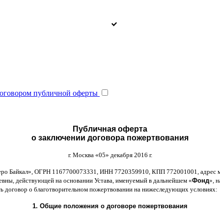
оговором публичной оферты
Публичная оферта
о заключении договора пожертвования
г
.
Москва
«05»
декабря
2016
г
.
еро Байкал
»,
ОГРН
1167700073331,
ИНН
7720359910,
КПП
772001001,
адрес 
ьевны
,
действующей на основании Устава
,
именуемый в дальнейшем
«
Фонд
»,
н
ть договор
o
благотворительном пожертвовании на нижеследующих условиях
:
1.
Общие положения
o
договоре пожертвования