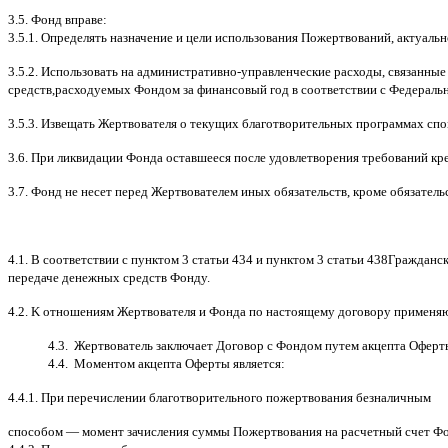
3.5.
Фонд вправе
:
3.5.1.
Определять назначение и цели использования Пожертвований
,
актуальн
3.5.2.
Использовать на административно
-
управленческие расходы
,
связанные
средств
,
расходуемых Фондом за финансовый год в соответствии с Федераль
3.5.3.
Извещать Жертвователя
o
текущих благотворительных программах
c
по
3.6.
При ликвидации Фонда оставшееся после удовлетворения требований кр
3.7.
Фонд не несет перед Жертвователем иных обязательств
,
кроме обязатель
4.1. B
соответствии с пунктом
3
статьи
434
и пунктом
3
статьи
438
Гражданск
передаче денежных средств Фонду
.
4.2. K
отношениям Жертвователя и Фонда по настоящему договору применя
4.3.
Жертвователь заключает Договор
c
Фондом путем акцепта Оферт
4.4.
Моментом акцепта Оферты является
:
4.4.1.
При перечислении благотворительного пожертвования безналичным
способом
—
момент зачисления суммы Пожертвования на расчетный счет Ф