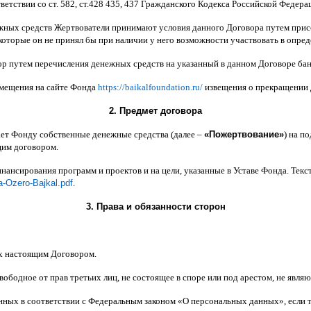
ветствии со ст
. 582,
ст
.428 435, 437
Гражданского Кодекса Российской Федера
жных средств Жертвователи принимают условия данного Договора путем прис
которые он не принял бы при наличии у него возможности участвовать в опре
ор путем перечисления денежных средств на указанный в данном Договоре бан
змещения на сайте Фонда
https://baikalfoundation.ru/
извещения о прекращении
2.
Предмет договора
ает Фонду собственные денежные средства
(
далее
–
«
Пожертвование
»
)
на по
щим договором
.
инансирования программ и проектов и на цели
,
указанные в Уставе Фонда
.
Текс
a-Ozero-Bajkal.pdf
.
3.
Права и обязанности сторон
х настоящим Договором
.
вободное от прав третьих лиц
,
не состоящее в споре или под арестом
,
не являю
анных в соответствии с Федеральным законом
«
О персональных данных
»,
если 