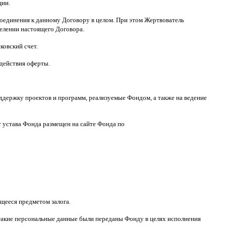
ции
.
оединения к данному Договору в целом
.
При этом Жертвователь
делении настоящего Договора
.
ковский счет
.
 действия оферты
.
ддержку проектов и программ
,
реализуемые Фондом
,
а также на ведение
т устава Фонда размещен на сайте Фонда по
щееся предметом залога
.
такие персональные данные были переданы Фонду в целях исполнения