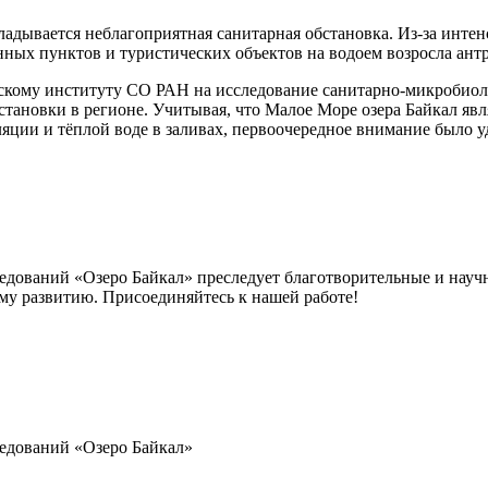
кладывается неблагоприятная санитарная обстановка. Из-за инте
ых пунктов и туристических объектов на водоем возросла антр
скому институту СО РАН на исследование санитарно-микробиоло
тановки в регионе. Учитывая, что Малое Море озера Байкал явл
яции и тёплой воде в заливах, первоочередное внимание было у
дований «Озеро Байкал» преследует благотворительные и научн
му развитию. Присоединяйтесь к нашей работе!
ледований
«Озеро Байкал»