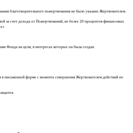
ования благотворительного пожертвования не было указано Жертвователем
.
ой за счет дохода от Пожертвований
,
не более
20
процентов финансовых
ях
».
ами Фонда на цели
,
в интересах которых он была создан
.
м в письменной форме
c
момента совершения Жертвователем действий по
 акцепта
.