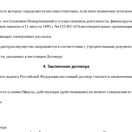
ость которых определяется им самостоятельно
,
если иное назначение использ
 с поступлением Пожертвований и осуществлением деятельности
,
финансируем
ным законом от
11
августа
1995
г
.
No
135-
ФЗ
«
О благотворительных организаци
мощью электронных рассылок
.
едиторов имущество направляется в соответствии с учредительными документ
ств
,
указанных в настоящем Договоре
.
4.
Заключение договора
ого кодекса Российской Федерации настоящий договор считается заключенны
ются условия Оферты
,
действующие
(
действовавшие
)
на момент совершения ее
ы
.
онда
.