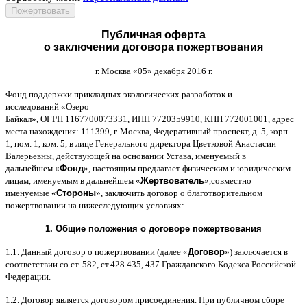
Публичная оферта
о заключении договора пожертвования
г
.
Москва
«05»
декабря
2016
г
.
Фонд поддержки прикладных экологических разработок и
исследований
«
Озеро
Байкал
»,
ОГРН
1167700073331,
ИНН
7720359910,
КПП
772001001,
адрес
места нахождения
: 111399,
г
.
Москва
,
Федеративный проспект
,
д
. 5,
корп
.
1,
пом
. 1,
ком
. 5,
в лице Генерального директора Цветковой Анастасии
Валерьевны
,
действующей на основании Устава
,
именуемый в
дальнейшем
«
Фонд
»,
настоящим предлагает физическим и юридическим
лицам
,
именуемым в дальнейшем
«
Жертвователь
»,
совместно
именуемые
«
Стороны
»,
заключить договор
o
благотворительном
пожертвовании на нижеследующих условиях
:
1.
Общие положения
o
договоре пожертвования
1.1.
Данный договор о пожертвовании
(
далее
«
Договор
»)
заключается в
соответствии со ст
. 582,
ст
.428 435, 437
Гражданского Кодекса Российской
Федерации
.
1.2.
Договор является договором присоединения
.
При публичном сборе