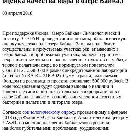
оценка качества воды в озере Байкал
03 апреля 2018
При поддержке Фонда «Озеро Байкал» Лимнологический
институт СО РАН проведет санитарно-микробиологическую
оценку качества воды озера Байкал. Замеры воды будут
осуществлены в приустьевых участках рек, впадающих в
озеро Байкал, в прибрежных участках, включая туристско-
рекреационные зоны и около населенных пунктов и турбаз, а
также в пелагиали озера по нормируемым показателям
СанПиН 2.1.5.980-00 в рамках аккредитованной лаборатории
(аттестат № RA.RU.21KB02). Сумма гранта, выделяемая
Фондом на реализацию проекта, составляет 500 000 рублей. В
ходе исследования будут сделаны выводы о наличии и
количестве санитарно-показательных микроорганизмов в
озере Байкал, а также о разнообразии условно-патогенных
бактерий в пелагиали и литорали озера.
Согласно
социологическому опросу
, проведенному в феврале
2018 года Фондом «Озеро Байкал» и Аналитическим центром
НАФИ, по мнению населения Байкальского региона,
наиболее губительными проблемами, ухудшающими