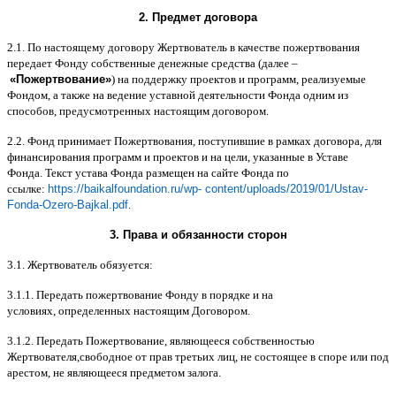
2.
Предмет договора
2.1.
По настоящему договору Жертвователь в качестве пожертвования
передает Фонду собственные денежные средства
(
далее
–
«
Пожертвование
»
)
на поддержку проектов и программ
,
реализуемые
Фондом
,
а также на ведение уставной деятельности Фонда одним из
способов
,
предусмотренных настоящим договором
.
2.2.
Фонд принимает Пожертвования
,
поступившие в рамках договора
,
для
финансирования программ и проектов и на цели
,
указанные в Уставе
Фонда
.
Текст устава Фонда размещен на сайте Фонда по
ссылке
:
https://baikalfoundation.ru/wp- content/uploads/2019/01/Ustav-
Fonda-Ozero-Bajkal.pdf
.
3.
Права и обязанности сторон
3.1.
Жертвователь обязуется
:
3.1.1.
Передать пожертвование Фонду в порядке и на
условиях
,
определенных настоящим Договором
.
3.1.2.
Передать Пожертвование
,
являющееся собственностью
Жертвователя
,
свободное от прав третьих лиц
,
не состоящее в споре или под
арестом
,
не являющееся предметом залога
.