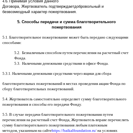
4.
6
.
Принимая условия данного
Договора,
Жертвователь
подтверждает
добровольный и
безвозмездный характер пожертвования
.
5.
Способы передачи и сумма благотворительного
пожертвования
5.1.
Благотворительное пожертвование может быть передано следующими
способами
:
5.2.
Безналичным способом путем перечисления на расчетный счет
Фонда
.
5.3.
Наличными денежными средствами в офисе Фонда
.
5.3.1.
Наличными денежными средствами через ящики для сбора
благотворительных пожертвований в местах проведения акции Фонда по
сбору благотворительных пожертвований
.
5.4.
Жертвователь самостоятельно определяет сумму благотворительного
пожертвования и способы его передачи Фонду
.
5.5. B
случае передачи благотворительного пожертвования путем
перечисления на расчетный счет Фонда
,
Жертвователь вправе перечислить
сумму благотворительного пожертвования любым платежным
методом
,
указанным на сайте
https://baikalfoundation.ru/
на условиях