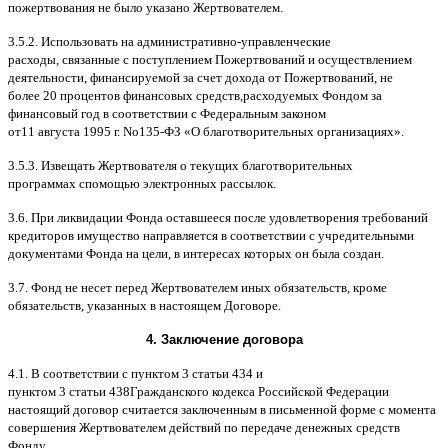
пожертвования не было указано Жертвователем
.
3.5.2.
Использовать на административно
-
управленческие
расходы
,
связанные с поступлением Пожертвований и осуществлением
деятельности
,
финансируемой за счет дохода от Пожертвований
,
не
более
20
процентов финансовых средств
,
расходуемых Фондом за
финансовый год в соответствии с Федеральным законом
от
11
августа
1995
г
.
No
135-
ФЗ
«
О благотворительных организациях
».
3.5.3.
Извещать Жертвователя
o
текущих благотворительных
программах
c
помощью электронных рассылок
.
3.6.
При ликвидации Фонда оставшееся после удовлетворения требований
кредиторов имущество направляется в соответствии с учредительными
документами Фонда на цели
,
в интересах которых он была создан
.
3.7.
Фонд не несет перед Жертвователем иных обязательств
,
кроме
обязательств
,
указанных в настоящем Договоре
.
4.
Заключение договора
4.1. B
соответствии с пунктом
3
статьи
434
и
пунктом
3
статьи
438
Гражданского кодекса Российской Федерации
настоящий договор считается заключенным в письменной форме
c
момента
совершения Жертвователем действий по передаче денежных средств
Фонду
.