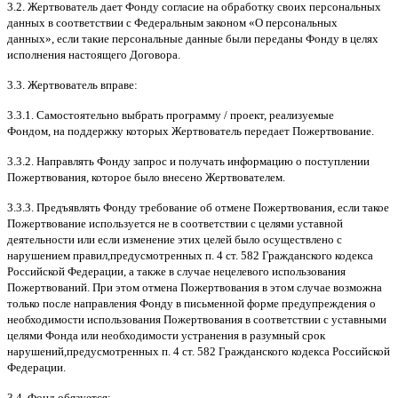
3.2.
Жертвователь дает Фонду согласие на обработку своих персональных
данных в соответствии с Федеральным законом
«
О персональных
данных
»,
если такие персональные данные были переданы Фонду в целях
исполнения настоящего Договора
.
3.3.
Жертвователь вправе
:
3.3.1.
Самостоятельно выбрать программу
/
проект
,
реализуемые
Фондом
,
на поддержку которых Жертвователь передает Пожертвование
.
3.3.2.
Направлять Фонду запрос и получать информацию о поступлении
Пожертвования
,
которое было внесено Жертвователем
.
3.3.3.
Предъявлять Фонду требование об отмене Пожертвования
,
если такое
Пожертвование используется не в соответствии с целями уставной
деятельности или если изменение этих целей было осуществлено с
нарушением правил
,
предусмотренных п
. 4
ст
. 582
Гражданского кодекса
Российской Федерации
,
а также в случае нецелевого использования
Пожертвований
.
При этом отмена Пожертвования в этом случае возможна
только после направления Фонду в письменной форме предупреждения о
необходимости использования Пожертвования в соответствии с уставными
целями Фонда или необходимости устранения в разумный срок
нарушений
,
предусмотренных п
. 4
ст
. 582
Гражданского кодекса Российской
Федерации
.
3.4.
Фонд обязуется
: