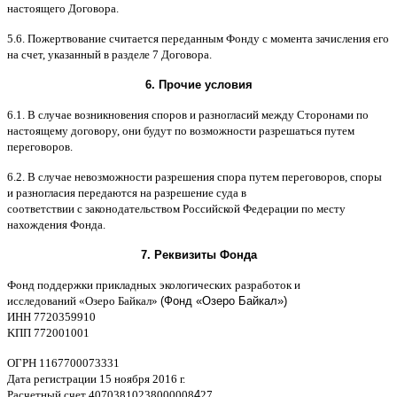
настоящего Договора
.
5.6.
Пожертвование считается переданным Фонду с момента зачисления его
на счет
,
указанный в разделе
7
Договора
.
6.
Прочие условия
6.1. B
случае возникновения споров и разногласий между Сторонами по
настоящему договору
,
они будут по возможности разрешаться путем
переговоров
.
6.2. B
случае невозможности разрешения спора путем переговоров
,
споры
и разногласия передаются на разрешение суда в
соответствии
c
законодательством Российской Федерации по месту
нахождения Фонда
.
7.
Реквизиты Фонда
Фонд поддержки прикладных экологических разработок и
исследований
«
Озеро Байкал
»
(Фонд «Озеро Байкал»)
ИНН
7720359910
K
ПП
772001001
ОГРН
1167700073331
Дата регистрации
15
ноября
2016
г
.
Расчетный счет
40703810238000008
4
27