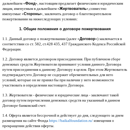
дальнейшем
«
Фонд
»,
настоящим предлагает физическим и юридическим
лицам
,
именуемым в дальнейшем
«
Жертвователь
»,
совместно
именуемые
«
Стороны
»,
заключить договор
o
благотворительном
пожертвовании на нижеследующих условиях
:
1.
Общие положения
o
договоре пожертвования
1.1.
Данный договор о пожертвовании
(
далее
«
Договор
»)
заключается в
соответствии со ст
. 582,
ст
.428 435, 437
Гражданского Кодекса Российской
Федерации
.
1.2.
Договор является договором присоединения
.
При публичном сборе
денежных средств Жертвователи принимают условия данного Договора
путем присоединения к данному Договору в целом
.
При этом Жертвователь
подтверждает
,
что Договор не содержит обременительных для него
условий
,
которые он не принял бы при наличии у него возможности
участвовать в определении настоящего Договора
.
1.3.
Жертвователи
-
физические и юридические лица
-
заключают такой
договор путем перечисления денежных средств на указанный в данном
Договоре банковский счет
.
1.4.
Оферта является бессрочной и действует до дня
,
следующего за днем
размещения на сайте Фонда
https://baikalfoundation.ru/
извещения о
прекращении действия оферты
.