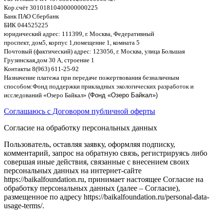
Кор
.
счёт
30101810400000000225
Банк ПАО Сбербанк
БИК
044525225
юридический адрес
: 111399,
г
.
Москва
,
Федеративный
проспект
,
дом
5,
корпус
1,
помещение
1,
комната
5
Почтовый
(
фактический
)
адрес
: 123056,
г
.
Москва
,
улица Большая
Грузинская
,
дом
30
А
,
строение
1
Контакты
8(963) 611-25-92
Назначение платежа при передаче пожертвования безналичным
способом
:
Фонд поддержки прикладных экологических разработок и
исследований
«
Озеро Байкал
»
(Фонд «Озеро Байкал»)
Соглашаюсь с Договором публичной оферты
Согласие на обработку персональных данных
Пользователь, оставляя заявку, оформляя подписку,
комментарий, запрос на обратную связь, регистрируясь либо
совершая иные действия, связанные с внесением своих
персональных данных на интернет-сайте
https://baikalfoundation.ru, принимает настоящее Согласие на
обработку персональных данных (далее – Согласие),
размещенное по адресу https://baikalfoundation.ru/personal-data-
usage-terms/.