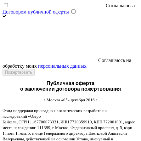
Соглашаюсь с
Договором публичной оферты
Соглашаюсь на
обработку моих
персональных данных
Публичная оферта
о заключении договора пожертвования
г
.
Москва
«05»
декабря
2016
г
.
Фонд поддержки прикладных экологических разработок и
исследований
«
Озеро
Байкал
»,
ОГРН
1167700073331,
ИНН
7720359910,
КПП
772001001,
адрес
места нахождения
: 111399,
г
.
Москва
,
Федеративный проспект
,
д
. 5,
корп
.
1,
пом
. 1,
ком
. 5,
в лице Генерального директора Цветковой Анастасии
Валерьевны
,
действующей на основании Устава
,
именуемый в