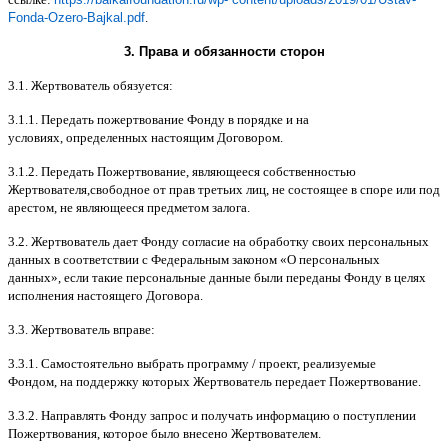
Fonda-Ozero-Bajkal.pdf
.
3.
Права и обязанности сторон
3.1.
Жертвователь обязуется
:
3.1.1.
Передать пожертвование Фонду в порядке и на
условиях
,
определенных настоящим Договором
.
3.1.2.
Передать Пожертвование
,
являющееся собственностью
Жертвователя
,
свободное от прав третьих лиц
,
не состоящее в споре или под
арестом
,
не являющееся предметом залога
.
3.2.
Жертвователь дает Фонду согласие на обработку своих персональных
данных в соответствии с Федеральным законом
«
О персональных
данных
»,
если такие персональные данные были переданы Фонду в целях
исполнения настоящего Договора
.
3.3.
Жертвователь вправе
:
3.3.1.
Самостоятельно выбрать программу
/
проект
,
реализуемые
Фондом
,
на поддержку которых Жертвователь передает Пожертвование
.
3.3.2.
Направлять Фонду запрос и получать информацию о поступлении
Пожертвования
,
которое было внесено Жертвователем
.