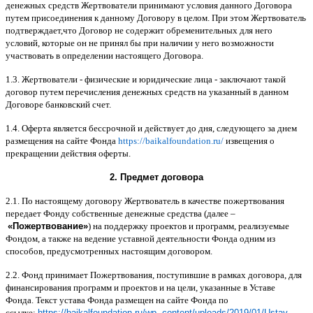
денежных средств Жертвователи принимают условия данного Договора
путем присоединения к данному Договору в целом
.
При этом Жертвователь
подтверждает
,
что Договор не содержит обременительных для него
условий
,
которые он не принял бы при наличии у него возможности
участвовать в определении настоящего Договора
.
1.3.
Жертвователи
-
физические и юридические лица
-
заключают такой
договор путем перечисления денежных средств на указанный в данном
Договоре банковский счет
.
1.4.
Оферта является бессрочной и действует до дня
,
следующего за днем
размещения на сайте Фонда
https://baikalfoundation.ru/
извещения о
прекращении действия оферты
.
2.
Предмет договора
2.1.
По настоящему договору Жертвователь в качестве пожертвования
передает Фонду собственные денежные средства
(
далее
–
«
Пожертвование
»
)
на поддержку проектов и программ
,
реализуемые
Фондом
,
а также на ведение уставной деятельности Фонда одним из
способов
,
предусмотренных настоящим договором
.
2.2.
Фонд принимает Пожертвования
,
поступившие в рамках договора
,
для
финансирования программ и проектов и на цели
,
указанные в Уставе
Фонда
.
Текст устава Фонда размещен на сайте Фонда по
ссылке
:
https://baikalfoundation.ru/wp- content/uploads/2019/01/Ustav-