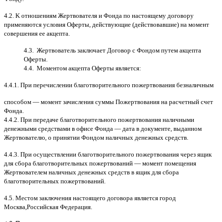
4.2. K
отношениям Жертвователя и Фонда по настоящему договору
применяются условия Оферты
,
действующие
(
действовавшие
)
на момент
совершения ее акцепта
.
4.3.
Жертвователь заключает Договор
c
Фондом путем акцепта
Оферты
.
4.4.
Моментом акцепта Оферты является
:
4.4.1.
При перечислении благотворительного пожертвования безналичным
способом
—
момент зачисления суммы Пожертвования на расчетный счет
Фонда
.
4.4.2.
При передаче благотворительного пожертвования наличными
денежными средствами в офисе Фонда
—
дата в документе
,
выданном
Жертвователю
,
o
принятии Фондом наличных денежных средств
.
4.4.3.
При осуществлении благотворительного пожертвования через ящик
для сбора благотворительных пожертвований
—
момент помещения
Жертвователем наличных денежных средств в ящик для сбора
благотворительных пожертвований
.
4.5.
Местом заключения настоящего договора является город
Москва
,
Российская Федерация
.