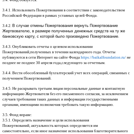
3.4.1.
Использовать Пожертвования в соответствии с законодательством
Российской Федерации в рамках уставных целей Фонда
.
3.4.2.
В случае отмены Пожертвования вернуть Пожертвование
Жертвователю, в размере полученных денежных средств на ту же
банковскую карту, с которой было произведено Пожертвование.
3.4.3.
Опубликовать отчеты о целевом использовании
Пожертвований
,
полученных в течении календарного года
.
Отчеты
публикуются в сети Интернет на сайте Фонда
https://baikalfoundation.ru/
не
позднее не позднее
30
апреля года
,
следующего за отчетным
.
3.4.4.
Вести обособленный бухгалтерский учет всех операций
,
связанных с
получением Пожертвований
.
3.4.5.
Не раскрывать третьим лицам персональные данные и контактную
информацию Жертвователя без его письменного согласия
,
за исключением
случаев требования таких данных и информации государственными
органами
,
имеющими полномочия требовать такую информацию
.
3.5.
Фонд вправе
:
3.5.1.
Определять назначение и цели использования
Пожертвований
,
актуальность которых определяется им
самостоятельно
,
если иное назначение использования благотворительного