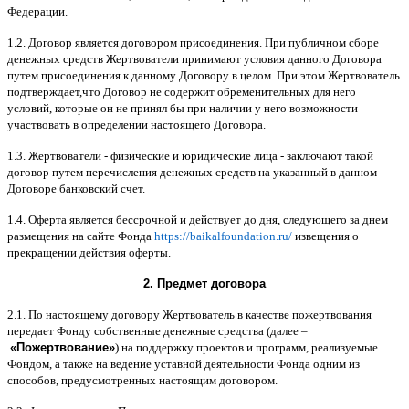
Федерации
.
1.2.
Договор является договором присоединения
.
При публичном сборе
денежных средств Жертвователи принимают условия данного Договора
путем присоединения к данному Договору в целом
.
При этом Жертвователь
подтверждает
,
что Договор не содержит обременительных для него
условий
,
которые он не принял бы при наличии у него возможности
участвовать в определении настоящего Договора
.
1.3.
Жертвователи
-
физические и юридические лица
-
заключают такой
договор путем перечисления денежных средств на указанный в данном
Договоре банковский счет
.
1.4.
Оферта является бессрочной и действует до дня
,
следующего за днем
размещения на сайте Фонда
https://baikalfoundation.ru/
извещения о
прекращении действия оферты
.
2.
Предмет договора
2.1.
По настоящему договору Жертвователь в качестве пожертвования
передает Фонду собственные денежные средства
(
далее
–
«
Пожертвование
»
)
на поддержку проектов и программ
,
реализуемые
Фондом
,
а также на ведение уставной деятельности Фонда одним из
способов
,
предусмотренных настоящим договором
.