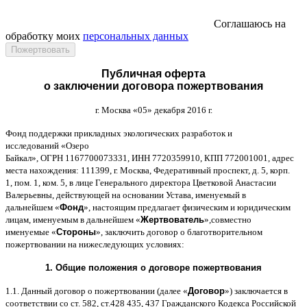
Соглашаюсь на
обработку моих
персональных данных
Публичная оферта
о заключении договора пожертвования
г
.
Москва
«05»
декабря
2016
г
.
Фонд поддержки прикладных экологических разработок и
исследований
«
Озеро
Байкал
»,
ОГРН
1167700073331,
ИНН
7720359910,
КПП
772001001,
адрес
места нахождения
: 111399,
г
.
Москва
,
Федеративный проспект
,
д
. 5,
корп
.
1,
пом
. 1,
ком
. 5,
в лице Генерального директора Цветковой Анастасии
Валерьевны
,
действующей на основании Устава
,
именуемый в
дальнейшем
«
Фонд
»,
настоящим предлагает физическим и юридическим
лицам
,
именуемым в дальнейшем
«
Жертвователь
»,
совместно
именуемые
«
Стороны
»,
заключить договор
o
благотворительном
пожертвовании на нижеследующих условиях
:
1.
Общие положения
o
договоре пожертвования
1.1.
Данный договор о пожертвовании
(
далее
«
Договор
»)
заключается в
соответствии со ст
. 582,
ст
.428 435, 437
Гражданского Кодекса Российской