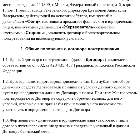
места нахождения
: 111399,
г
.
Москва
,
Федеративный проспект
,
д
. 5,
корп
.
1,
пом
. 1,
ком
. 5,
в лице Генерального директора Цветковой Анастасии
Валерьевны
,
действующей на основании Устава
,
именуемый в
дальнейшем
«
Фонд
»,
настоящим предлагает физическим и юридическим
лицам
,
именуемым в дальнейшем
«
Жертвователь
»,
совместно
именуемые
«
Стороны
»,
заключить договор
o
благотворительном
пожертвовании на нижеследующих условиях
:
1.
Общие положения
o
договоре пожертвования
1.1.
Данный договор о пожертвовании
(
далее
«
Договор
»)
заключается в
соответствии со ст
. 582,
ст
.428 435, 437
Гражданского Кодекса Российской
Федерации
.
1.2.
Договор является договором присоединения
.
При публичном сборе
денежных средств Жертвователи принимают условия данного Договора
путем присоединения к данному Договору в целом
.
При этом Жертвователь
подтверждает
,
что Договор не содержит обременительных для него
условий
,
которые он не принял бы при наличии у него возможности
участвовать в определении настоящего Договора
.
1.3.
Жертвователи
-
физические и юридические лица
-
заключают такой
договор путем перечисления денежных средств на указанный в данном
Договоре банковский счет
.