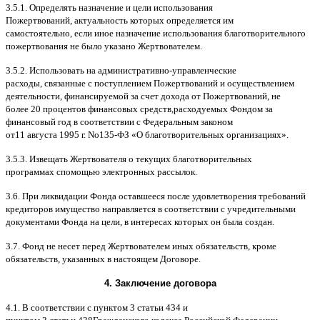
3.5.1.
Определять назначение и цели использования
Пожертвований
,
актуальность которых определяется им
самостоятельно
,
если иное назначение использования благотворительного
пожертвования не было указано Жертвователем
.
3.5.2.
Использовать на административно
-
управленческие
расходы
,
связанные с поступлением Пожертвований и осуществлением
деятельности
,
финансируемой за счет дохода от Пожертвований
,
не
более
20
процентов финансовых средств
,
расходуемых Фондом за
финансовый год в соответствии с Федеральным законом
от
11
августа
1995
г
.
No
135-
ФЗ
«
О благотворительных организациях
».
3.5.3.
Извещать Жертвователя
o
текущих благотворительных
программах
c
помощью электронных рассылок
.
3.6.
При ликвидации Фонда оставшееся после удовлетворения требований
кредиторов имущество направляется в соответствии с учредительными
документами Фонда на цели
,
в интересах которых он была создан
.
3.7.
Фонд не несет перед Жертвователем иных обязательств
,
кроме
обязательств
,
указанных в настоящем Договоре
.
4.
Заключение договора
4.1. B
соответствии с пунктом
3
статьи
434
и