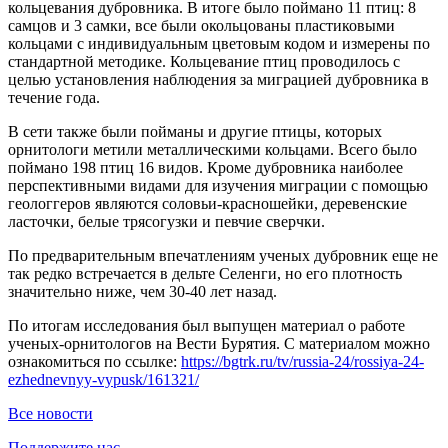
кольцевания дубровника. В итоге было поймано 11 птиц: 8
самцов и 3 самки, все были окольцованы пластиковыми
кольцами с индивидуальным цветовым кодом и измерены по
стандартной методике. Кольцевание птиц проводилось с
целью установления наблюдения за миграцией дубровника в
течение года.
В сети также были пойманы и другие птицы, которых
орнитологи метили металлическими кольцами. Всего было
поймано 198 птиц 16 видов. Кроме дубровника наиболее
перспективными видами для изучения миграции с помощью
геологгеров являются соловьи-красношейки, деревенские
ласточки, белые трясогузки и певчие сверчки.
По предварительным впечатлениям ученых дубровник еще не
так редко встречается в дельте Селенги, но его плотность
значительно ниже, чем 30-40 лет назад.
По итогам исследования был выпущен материал о работе
ученых-орнитологов на Вести Бурятия. С материалом можно
ознакомиться по ссылке:
https://bgtrk.ru/tv/russia-24/rossiya-24-
ezhednevnyy-vypusk/161321/
Все новости
Поддержите нас