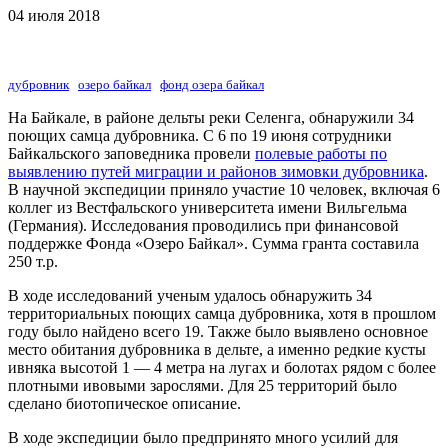
04 июля 2018
дубровник
озеро байкал
фонд озера байкал
На Байкале, в районе дельты реки Селенга, обнаружили 34
поющих самца дубровника. С 6 по 19 июня сотрудники
Байкальского заповедника провели
полевые работы по
выявлению путей миграции и районов зимовки дубровника
.
В научной экспедиции приняло участие 10 человек, включая 6
коллег из Вестфальского университета имени Вильгельма
(Германия). Исследования проводились при финансовой
поддержке Фонда «Озеро Байкал». Сумма гранта составила
250 т.р.
В ходе исследований ученым удалось обнаружить 34
территориальных поющих самца дубровника, хотя в прошлом
году было найдено всего 19. Также было выявлено основное
место обитания дубровника в дельте, а именно редкие кусты
ивняка высотой 1 — 4 метра на лугах и болотах рядом с более
плотными ивовыми зарослями. Для 25 территорий было
сделано биотопическое описание.
В ходе экспедиции было предпринято много усилий для