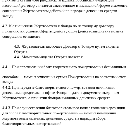
пунктом
3
статьи
438
Гражданского кодекса Российской Федерации
настоящий договор считается заключенным в письменной форме
c
момента
совершения Жертвователем действий по передаче денежных средств
Фонду
.
4.2. K
отношениям Жертвователя и Фонда по настоящему договору
применяются условия Оферты
,
действующие
(
действовавшие
)
на момент
совершения ее акцепта
.
4.3.
Жертвователь заключает Договор
c
Фондом путем акцепта
Оферты
.
4.4.
Моментом акцепта Оферты является
:
4.4.1.
При перечислении благотворительного пожертвования безналичным
способом
—
момент зачисления суммы Пожертвования на расчетный счет
Фонда
.
4.4.2.
При передаче благотворительного пожертвования наличными
денежными средствами в офисе Фонда
—
дата в документе
,
выданном
Жертвователю
,
o
принятии Фондом наличных денежных средств
.
4.4.3.
При осуществлении благотворительного пожертвования через ящик
для сбора благотворительных пожертвований
—
момент помещения
Жертвователем наличных денежных средств в ящик для сбора
благотворительных пожертвований
.