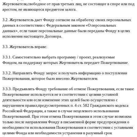
Жертвователя
,
свободное от прав третьих лиц
,
не состоящее в споре или под
арестом
,
не являющееся предметом залога
.
3.2.
Жертвователь дает Фонду согласие на обработку своих персональных
данных в соответствии с Федеральным законом
«
О персональных
данных
»,
если такие персональные данные были переданы Фонду в целях
исполнения настоящего Договора
.
3.3.
Жертвователь вправе
:
3.3.1.
Самостоятельно выбрать программу
/
проект
,
реализуемые
Фондом
,
на поддержку которых Жертвователь передает Пожертвование
.
3.3.2.
Направлять Фонду запрос и получать информацию о поступлении
Пожертвования
,
которое было внесено Жертвователем
.
3.3.3.
Предъявлять Фонду требование об отмене Пожертвования
,
если такое
Пожертвование используется не в соответствии с целями уставной
деятельности или если изменение этих целей было осуществлено с
нарушением правил
,
предусмотренных п
. 4
ст
. 582
Гражданского кодекса
Российской Федерации
,
а также в случае нецелевого использования
Пожертвований
.
При этом отмена Пожертвования в этом случае возможна
только после направления Фонду в письменной форме предупреждения о
необходимости использования Пожертвования в соответствии с уставными
целями Фонда или необходимости устранения в разумный срок