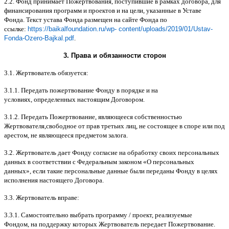
2.2.
Фонд принимает Пожертвования
,
поступившие в рамках договора
,
для
финансирования программ и проектов и на цели
,
указанные в Уставе
Фонда
.
Текст устава Фонда размещен на сайте Фонда по
ссылке
:
https://baikalfoundation.ru/wp- content/uploads/2019/01/Ustav-
Fonda-Ozero-Bajkal.pdf
.
3.
Права и обязанности сторон
3.1.
Жертвователь обязуется
:
3.1.1.
Передать пожертвование Фонду в порядке и на
условиях
,
определенных настоящим Договором
.
3.1.2.
Передать Пожертвование
,
являющееся собственностью
Жертвователя
,
свободное от прав третьих лиц
,
не состоящее в споре или под
арестом
,
не являющееся предметом залога
.
3.2.
Жертвователь дает Фонду согласие на обработку своих персональных
данных в соответствии с Федеральным законом
«
О персональных
данных
»,
если такие персональные данные были переданы Фонду в целях
исполнения настоящего Договора
.
3.3.
Жертвователь вправе
:
3.3.1.
Самостоятельно выбрать программу
/
проект
,
реализуемые
Фондом
,
на поддержку которых Жертвователь передает Пожертвование
.