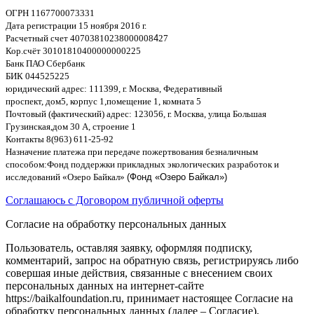
ОГРН
1167700073331
Дата регистрации
15
ноября
2016
г
.
Расчетный счет
40703810238000008
4
27
Кор
.
счёт
30101810400000000225
Банк ПАО Сбербанк
БИК
044525225
юридический адрес
: 111399,
г
.
Москва
,
Федеративный
проспект
,
дом
5,
корпус
1,
помещение
1,
комната
5
Почтовый
(
фактический
)
адрес
: 123056,
г
.
Москва
,
улица Большая
Грузинская
,
дом
30
А
,
строение
1
Контакты
8(963) 611-25-92
Назначение платежа при передаче пожертвования безналичным
способом
:
Фонд поддержки прикладных экологических разработок и
исследований
«
Озеро Байкал
»
(Фонд «Озеро Байкал»)
Соглашаюсь с Договором публичной оферты
Согласие на обработку персональных данных
Пользователь, оставляя заявку, оформляя подписку,
комментарий, запрос на обратную связь, регистрируясь либо
совершая иные действия, связанные с внесением своих
персональных данных на интернет-сайте
https://baikalfoundation.ru, принимает настоящее Согласие на
обработку персональных данных (далее – Согласие),