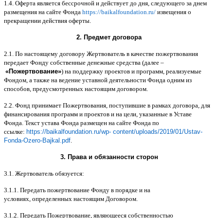
1.4.
Оферта является бессрочной и действует до дня
,
следующего за днем
размещения на сайте Фонда
https://baikalfoundation.ru/
извещения о
прекращении действия оферты
.
2.
Предмет договора
2.1.
По настоящему договору Жертвователь в качестве пожертвования
передает Фонду собственные денежные средства
(
далее
–
«
Пожертвование
»
)
на поддержку проектов и программ
,
реализуемые
Фондом
,
а также на ведение уставной деятельности Фонда одним из
способов
,
предусмотренных настоящим договором
.
2.2.
Фонд принимает Пожертвования
,
поступившие в рамках договора
,
для
финансирования программ и проектов и на цели
,
указанные в Уставе
Фонда
.
Текст устава Фонда размещен на сайте Фонда по
ссылке
:
https://baikalfoundation.ru/wp- content/uploads/2019/01/Ustav-
Fonda-Ozero-Bajkal.pdf
.
3.
Права и обязанности сторон
3.1.
Жертвователь обязуется
:
3.1.1.
Передать пожертвование Фонду в порядке и на
условиях
,
определенных настоящим Договором
.
3.1.2.
Передать Пожертвование
,
являющееся собственностью