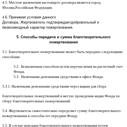
4.5.
Местом заключения настоящего договора является город
Москва
,
Российская Федерация
.
4.
6
.
Принимая условия данного
Договора,
Жертвователь
подтверждает
добровольный и
безвозмездный характер пожертвования
.
5.
Способы передачи и сумма благотворительного
пожертвования
5.1.
Благотворительное пожертвование может быть передано следующими
способами
:
5.2.
Безналичным способом путем перечисления на расчетный счет
Фонда
.
5.3.
Наличными денежными средствами в офисе Фонда
.
5.3.1.
Наличными денежными средствами через ящики для сбора
благотворительных пожертвований в местах проведения акции Фонда по
сбору благотворительных пожертвований
.
5.4.
Жертвователь самостоятельно определяет сумму благотворительного
пожертвования и способы его передачи Фонду
.
5.5. B
случае передачи благотворительного пожертвования путем