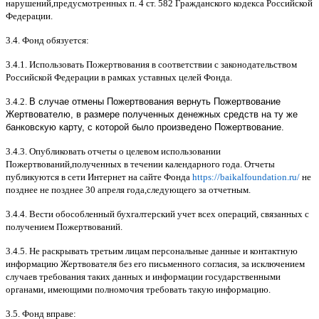
нарушений
,
предусмотренных п
. 4
ст
. 582
Гражданского кодекса Российской
Федерации
.
3.4.
Фонд обязуется
:
3.4.1.
Использовать Пожертвования в соответствии с законодательством
Российской Федерации в рамках уставных целей Фонда
.
3.4.2.
В случае отмены Пожертвования вернуть Пожертвование
Жертвователю, в размере полученных денежных средств на ту же
банковскую карту, с которой было произведено Пожертвование.
3.4.3.
Опубликовать отчеты о целевом использовании
Пожертвований
,
полученных в течении календарного года
.
Отчеты
публикуются в сети Интернет на сайте Фонда
https://baikalfoundation.ru/
не
позднее не позднее
30
апреля года
,
следующего за отчетным
.
3.4.4.
Вести обособленный бухгалтерский учет всех операций
,
связанных с
получением Пожертвований
.
3.4.5.
Не раскрывать третьим лицам персональные данные и контактную
информацию Жертвователя без его письменного согласия
,
за исключением
случаев требования таких данных и информации государственными
органами
,
имеющими полномочия требовать такую информацию
.
3.5.
Фонд вправе
: