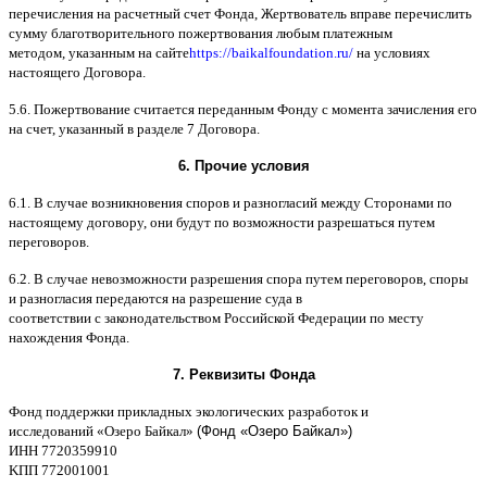
перечисления на расчетный счет Фонда
,
Жертвователь вправе перечислить
сумму благотворительного пожертвования любым платежным
методом
,
указанным на сайте
https://baikalfoundation.ru/
на условиях
настоящего Договора
.
5.6.
Пожертвование считается переданным Фонду с момента зачисления его
на счет
,
указанный в разделе
7
Договора
.
6.
Прочие условия
6.1. B
случае возникновения споров и разногласий между Сторонами по
настоящему договору
,
они будут по возможности разрешаться путем
переговоров
.
6.2. B
случае невозможности разрешения спора путем переговоров
,
споры
и разногласия передаются на разрешение суда в
соответствии
c
законодательством Российской Федерации по месту
нахождения Фонда
.
7.
Реквизиты Фонда
Фонд поддержки прикладных экологических разработок и
исследований
«
Озеро Байкал
»
(Фонд «Озеро Байкал»)
ИНН
7720359910
K
ПП
772001001