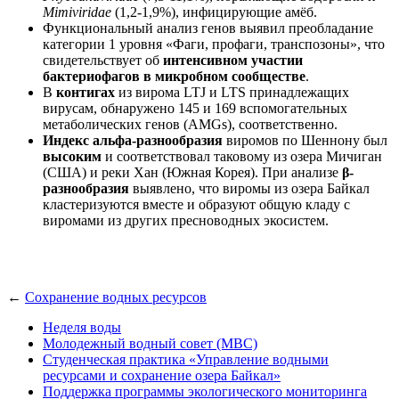
Mimiviridae
(1,2-1,9%), инфицирующие амёб.
Функциональный анализ генов выявил преобладание
категории 1 уровня «Фаги, профаги, транспозоны», что
свидетельствует об
интенсивном участии
бактериофагов в микробном сообществе
.
В
контигах
из вирома LTJ и LTS принадлежащих
вирусам, обнаружено 145 и 169 вспомогательных
метаболических генов (AMGs), соответственно.
Индекс альфа-разнообразия
виромов по Шеннону был
высоким
и соответствовал таковому из озера Мичиган
(США) и реки Хан (Южная Корея). При анализе
β-
разнообразия
выявлено, что виромы из озера Байкал
кластеризуются вместе и образуют общую кладу с
виромами из других пресноводных экосистем.
←
Сохранение водных ресурсов
Неделя воды
Молодежный водный совет (МВС)
Студенческая практика «Управление водными
ресурсами и сохранение озера Байкал»
Поддержка программы экологического мониторинга