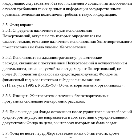
информацию Жертвователя без его письменного согласия
,
за исключением
случаев требования таких данных и информации государственными
органами
,
имеющими полномочия требовать такую информацию
.
3.5.
Фонд вправе
:
3.5.1.
Определять назначение и цели использования
Пожертвований
,
актуальность которых определяется им
самостоятельно
,
если иное назначение использования благотворительного
пожертвования не было указано Жертвователем
.
3.5.2.
Использовать на административно
-
управленческие
расходы
,
связанные с поступлением Пожертвований и осуществлением
деятельности
,
финансируемой за счет дохода от Пожертвований
,
не
более
20
процентов финансовых средств
,
расходуемых Фондом за
финансовый год в соответствии с Федеральным законом
от
11
августа
1995
г
.
No
135-
ФЗ
«
О благотворительных организациях
».
3.5.3.
Извещать Жертвователя
o
текущих благотворительных
программах
c
помощью электронных рассылок
.
3.6.
При ликвидации Фонда оставшееся после удовлетворения требований
кредиторов имущество направляется в соответствии с учредительными
документами Фонда на цели
,
в интересах которых он была создан
.
3.7.
Фонд не несет перед Жертвователем иных обязательств
,
кроме