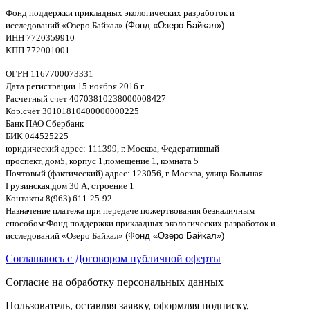
Фонд поддержки прикладных экологических разработок и
исследований
«
Озеро Байкал
»
(Фонд «Озеро Байкал»)
ИНН
7720359910
K
ПП
772001001
ОГРН
1167700073331
Дата регистрации
15
ноября
2016
г
.
Расчетный счет
40703810238000008
4
27
Кор
.
счёт
30101810400000000225
Банк ПАО Сбербанк
БИК
044525225
юридический адрес
: 111399,
г
.
Москва
,
Федеративный
проспект
,
дом
5,
корпус
1,
помещение
1,
комната
5
Почтовый
(
фактический
)
адрес
: 123056,
г
.
Москва
,
улица Большая
Грузинская
,
дом
30
А
,
строение
1
Контакты
8(963) 611-25-92
Назначение платежа при передаче пожертвования безналичным
способом
:
Фонд поддержки прикладных экологических разработок и
исследований
«
Озеро Байкал
»
(Фонд «Озеро Байкал»)
Соглашаюсь с Договором публичной оферты
Согласие на обработку персональных данных
Пользователь, оставляя заявку, оформляя подписку,