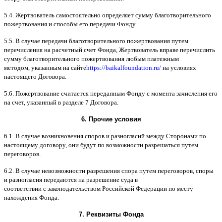
5.4.
Жертвователь самостоятельно определяет сумму благотворительного
пожертвования и способы его передачи Фонду
.
5.5. B
случае передачи благотворительного пожертвования путем
перечисления на расчетный счет Фонда
,
Жертвователь вправе перечислить
сумму благотворительного пожертвования любым платежным
методом
,
указанным на сайте
https://baikalfoundation.ru/
на условиях
настоящего Договора
.
5.6.
Пожертвование считается переданным Фонду с момента зачисления его
на счет
,
указанный в разделе
7
Договора
.
6.
Прочие условия
6.1. B
случае возникновения споров и разногласий между Сторонами по
настоящему договору
,
они будут по возможности разрешаться путем
переговоров
.
6.2. B
случае невозможности разрешения спора путем переговоров
,
споры
и разногласия передаются на разрешение суда в
соответствии
c
законодательством Российской Федерации по месту
нахождения Фонда
.
7.
Реквизиты Фонда