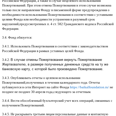
Российской Федерации
,
а также в случае нецелевого использования
Пожертвований
.
При этом отмена Пожертвования в этом случае возможна
только после направления Фонду в письменной форме предупреждения о
необходимости использования Пожертвования в соответствии с уставными
целями Фонда или необходимости устранения в разумный срок
нарушений
,
предусмотренных п
. 4
ст
. 582
Гражданского кодекса Российской
Федерации
.
3.4.
Фонд обязуется
:
3.4.1.
Использовать Пожертвования в соответствии с законодательством
Российской Федерации в рамках уставных целей Фонда
.
3.4.2.
В случае отмены Пожертвования вернуть Пожертвование
Жертвователю, в размере полученных денежных средств на ту же
банковскую карту, с которой было произведено Пожертвование.
3.4.3.
Опубликовать отчеты о целевом использовании
Пожертвований
,
полученных в течении календарного года
.
Отчеты
публикуются в сети Интернет на сайте Фонда
https://baikalfoundation.ru/
не
позднее не позднее
30
апреля года
,
следующего за отчетным
.
3.4.4.
Вести обособленный бухгалтерский учет всех операций
,
связанных с
получением Пожертвований
.
3.4.5.
Не раскрывать третьим лицам персональные данные и контактную