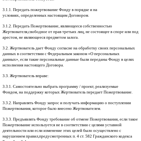
3.1.1.
Передать пожертвование Фонду в порядке и на
условиях
,
определенных настоящим Договором
.
3.1.2.
Передать Пожертвование
,
являющееся собственностью
Жертвователя
,
свободное от прав третьих лиц
,
не состоящее в споре или под
арестом
,
не являющееся предметом залога
.
3.2.
Жертвователь дает Фонду согласие на обработку своих персональных
данных в соответствии с Федеральным законом
«
О персональных
данных
»,
если такие персональные данные были переданы Фонду в целях
исполнения настоящего Договора
.
3.3.
Жертвователь вправе
:
3.3.1.
Самостоятельно выбрать программу
/
проект
,
реализуемые
Фондом
,
на поддержку которых Жертвователь передает Пожертвование
.
3.3.2.
Направлять Фонду запрос и получать информацию о поступлении
Пожертвования
,
которое было внесено Жертвователем
.
3.3.3.
Предъявлять Фонду требование об отмене Пожертвования
,
если такое
Пожертвование используется не в соответствии с целями уставной
деятельности или если изменение этих целей было осуществлено с
нарушением правил
,
предусмотренных п
. 4
ст
. 582
Гражданского кодекса