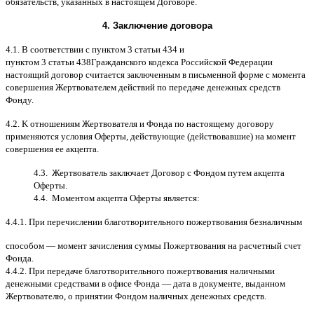
обязательств
,
указанных в настоящем Договоре
.
4.
Заключение договора
4.1. B
соответствии с пунктом
3
статьи
434
и
пунктом
3
статьи
438
Гражданского кодекса Российской Федерации
настоящий договор считается заключенным в письменной форме
c
момента
совершения Жертвователем действий по передаче денежных средств
Фонду
.
4.2. K
отношениям Жертвователя и Фонда по настоящему договору
применяются условия Оферты
,
действующие
(
действовавшие
)
на момент
совершения ее акцепта
.
4.3.
Жертвователь заключает Договор
c
Фондом путем акцепта
Оферты
.
4.4.
Моментом акцепта Оферты является
:
4.4.1.
При перечислении благотворительного пожертвования безналичным
способом
—
момент зачисления суммы Пожертвования на расчетный счет
Фонда
.
4.4.2.
При передаче благотворительного пожертвования наличными
денежными средствами в офисе Фонда
—
дата в документе
,
выданном
Жертвователю
,
o
принятии Фондом наличных денежных средств
.