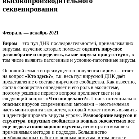
высокопроизводительного
секвенирования
Февраль — декабрь 2021
Виром
– это пул ДНК последовательностей, принадлежащих
вирусам, изучение которых поможет
оценить вирусное
разнообразие и определить, какие вирусы присутствуют
, в
том числе выявить патогенные и условно-патогенные вирусы.
Основной смысл и преимущество получения вирома – ответ
на вопрос
«Кто здесь?»
, т.к. весь пул вирусной ДНК даёт
представление о составе вирусного сообщества. Как известно,
состав сообщества определяет и его роль в экосистеме,
поэтому решение первого вопроса проливает свет и на
следующий вопрос:
«Что они делают?»
. Поиск потенциально
опасных вирусов современными методами – неотъемлемая
часть мониторинга экосистем, который может помочь выявить
и идентифицировать вирусы-угрозы.
Разнообразие вирусов и
структура вирусных сообществ в водных экосистемах все
еще недостаточно хорошо изучены,
несмотря на комплекс
применяемых методов и подходов. Большинство
опубликованных работ по водным вирусам, в том числе и