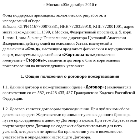
г
.
Москва
«05»
декабря
2016
г
.
Фонд поддержки прикладных экологических разработок и
исследований
«
Озеро
Байкал
»,
ОГРН
1167700073331,
ИНН
7720359910,
КПП
772001001,
адрес
места нахождения
: 111399,
г
.
Москва
,
Федеративный проспект
,
д
. 5,
корп
.
1,
пом
. 1,
ком
. 5,
в лице Генерального директора Цветковой Анастасии
Валерьевны
,
действующей на основании Устава
,
именуемый в
дальнейшем
«
Фонд
»,
настоящим предлагает физическим и юридическим
лицам
,
именуемым в дальнейшем
«
Жертвователь
»,
совместно
именуемые
«
Стороны
»,
заключить договор
o
благотворительном
пожертвовании на нижеследующих условиях
:
1.
Общие положения
o
договоре пожертвования
1.1.
Данный договор о пожертвовании
(
далее
«
Договор
»)
заключается в
соответствии со ст
. 582,
ст
.428 435, 437
Гражданского Кодекса Российской
Федерации
.
1.2.
Договор является договором присоединения
.
При публичном сборе
денежных средств Жертвователи принимают условия данного Договора
путем присоединения к данному Договору в целом
.
При этом Жертвователь
подтверждает
,
что Договор не содержит обременительных для него
условий
,
которые он не принял бы при наличии у него возможности
участвовать в определении настоящего Договора
.