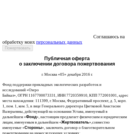
Соглашаюсь на
обработку моих
персональных данных
Публичная оферта
о заключении договора пожертвования
г
.
Москва
«05»
декабря
2016
г
.
Фонд поддержки прикладных экологических разработок и
исследований
«
Озеро
Байкал
»,
ОГРН
1167700073331,
ИНН
7720359910,
КПП
772001001,
адрес
места нахождения
: 111399,
г
.
Москва
,
Федеративный проспект
,
д
. 5,
корп
.
1,
пом
. 1,
ком
. 5,
в лице Генерального директора Цветковой Анастасии
Валерьевны
,
действующей на основании Устава
,
именуемый в
дальнейшем
«
Фонд
»,
настоящим предлагает физическим и юридическим
лицам
,
именуемым в дальнейшем
«
Жертвователь
»,
совместно
именуемые
«
Стороны
»,
заключить договор
o
благотворительном
пожертвовании на нижеследующих условиях
: