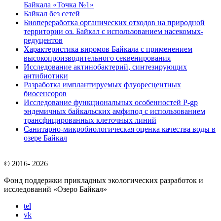
Байкала «Точка №1»
Байкал без сетей
Биопереработка органических отходов на природной
территории оз. Байкал с использованием насекомых-
редуцентов
Характеристика виромов Байкала с применением
высокопроизводительного секвенирования
Исследование актинобактерий, синтезирующих
антибиотики
Разработка имплантируемых флуоресцентных
биосенсоров
Исследование функциональных особенностей P-gp
эндемичных байкальских амфипод с использованием
трансфицированных клеточных линий
Санитарно-микробиологическая оценка качества воды в
озере Байкал
© 2016-
2026
Фонд поддержки прикладных экологических разработок и
исследований
«Озеро Байкал»
tel
vk