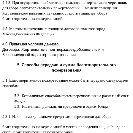
4.4.3.
При осуществлении благотворительного пожертвования через ящик
для сбора благотворительных пожертвований
—
момент помещения
Жертвователем наличных денежных средств в ящик для сбора
благотворительных пожертвований
.
4.5.
Местом заключения настоящего договора является город
Москва
,
Российская Федерация
.
4.
6
.
Принимая условия данного
Договора,
Жертвователь
подтверждает
добровольный и
безвозмездный характер пожертвования
.
5.
Способы передачи и сумма благотворительного
пожертвования
5.1.
Благотворительное пожертвование может быть передано следующими
способами
:
5.2.
Безналичным способом путем перечисления на расчетный счет
Фонда
.
5.3.
Наличными денежными средствами в офисе Фонда
.
5.3.1.
Наличными денежными средствами через ящики для сбора
благотворительных пожертвований в местах проведения акции Фонда по
сбору благотворительных пожертвований
.