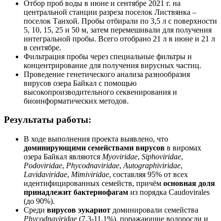
Отбор проб воды в июне и сентябре 2021 г. на
центральной станции разреза поселок Листвянка –
поселок Танхой. Пробы отбирали по 3,5 л с поверхности
5, 10, 15, 25 и 50 м, затем перемешивали для получения
интегральной пробы. Всего отобрано 21 л в июне и 21 л
в сентябре.
Фильтрация пробы через специальные фильтры и
концентрирование для получения вирусных частиц.
Проведение генетического анализа разнообразия
вирусов озера Байкал с помощью
высокопроизводительного секвенирования и
биоинформатических методов.
Результаты работы:
В ходе выполнения проекта выявлено, что
доминирующими семействами вирусов
в виромах
озера Байкал являются
Myoviridae
,
Siphoviridae
,
Podoviridae
,
Phycodnaviridae
,
Autographiviridae
,
Lavidaviridae
,
Mimiviridae
, составляя 95% от всех
идентифицированных семейств, причём
основная доля
принадлежит бактериофагам
из порядка Caudovirales
(до 90%).
Среди
вирусов эукариот
доминировали семейства
Phycodnaviridae
(7,3-11,1%), поражающие водоросли и