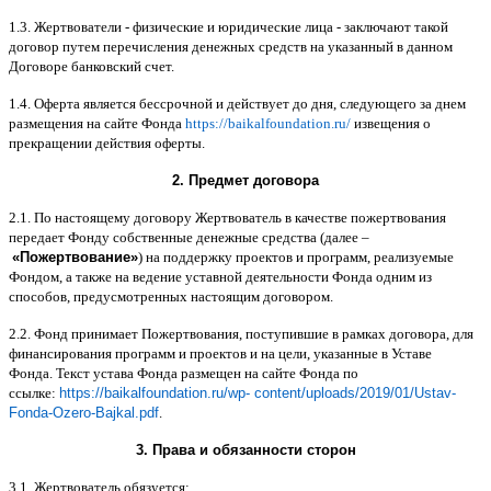
1.3.
Жертвователи
-
физические и юридические лица
-
заключают такой
договор путем перечисления денежных средств на указанный в данном
Договоре банковский счет
.
1.4.
Оферта является бессрочной и действует до дня
,
следующего за днем
размещения на сайте Фонда
https://baikalfoundation.ru/
извещения о
прекращении действия оферты
.
2.
Предмет договора
2.1.
По настоящему договору Жертвователь в качестве пожертвования
передает Фонду собственные денежные средства
(
далее
–
«
Пожертвование
»
)
на поддержку проектов и программ
,
реализуемые
Фондом
,
а также на ведение уставной деятельности Фонда одним из
способов
,
предусмотренных настоящим договором
.
2.2.
Фонд принимает Пожертвования
,
поступившие в рамках договора
,
для
финансирования программ и проектов и на цели
,
указанные в Уставе
Фонда
.
Текст устава Фонда размещен на сайте Фонда по
ссылке
:
https://baikalfoundation.ru/wp- content/uploads/2019/01/Ustav-
Fonda-Ozero-Bajkal.pdf
.
3.
Права и обязанности сторон
3.1.
Жертвователь обязуется
: