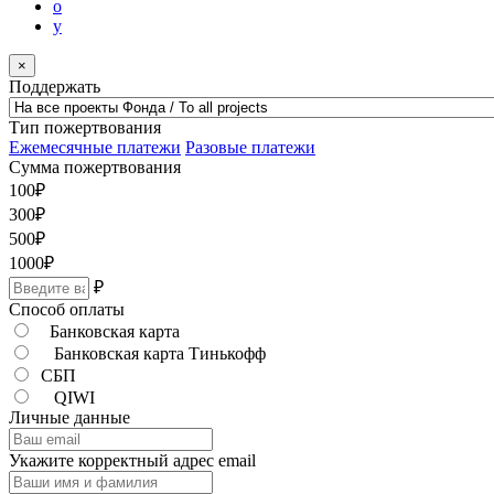
o
y
×
Поддержать
Тип пожертвования
Ежемесячные платежи
Разовые платежи
Сумма пожертвования
100
₽
300
₽
500
₽
1000
₽
₽
Способ оплаты
Банковская карта
Банковская карта Тинькофф
СБП
QIWI
Личные данные
Укажите корректный адрес email