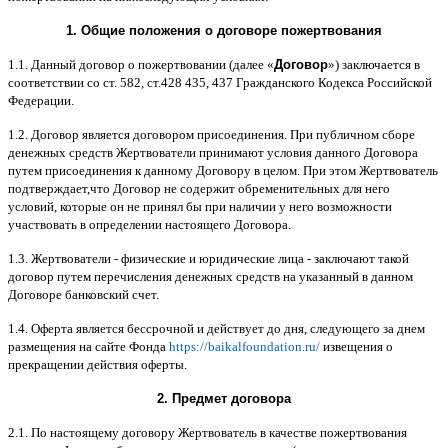
1.
Общие положения
o
договоре пожертвования
1.1.
Данный договор о пожертвовании
(
далее
«
Договор
»)
заключается в
соответствии со ст
. 582,
ст
.428 435, 437
Гражданского Кодекса Российской
Федерации
.
1.2.
Договор является договором присоединения
.
При публичном сборе
денежных средств Жертвователи принимают условия данного Договора
путем присоединения к данному Договору в целом
.
При этом Жертвователь
подтверждает
,
что Договор не содержит обременительных для него
условий
,
которые он не принял бы при наличии у него возможности
участвовать в определении настоящего Договора
.
1.3.
Жертвователи
-
физические и юридические лица
-
заключают такой
договор путем перечисления денежных средств на указанный в данном
Договоре банковский счет
.
1.4.
Оферта является бессрочной и действует до дня
,
следующего за днем
размещения на сайте Фонда
https://baikalfoundation.ru/
извещения о
прекращении действия оферты
.
2.
Предмет договора
2.1.
По настоящему договору Жертвователь в качестве пожертвования